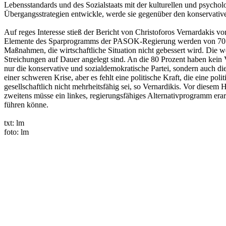
Lebensstandards und des Sozialstaats mit der kulturellen und psycho
Übergangsstrategien entwickle, werde sie gegenüber den konservative
Auf reges Interesse stieß der Bericht von Christoforos Vernardakis v
Elemente des Sparprogramms der PASOK-Regierung werden von 70 bis
Maßnahmen, die wirtschaftliche Situation nicht gebessert wird. Die 
Streichungen auf Dauer angelegt sind. An die 80 Prozent haben kein Ve
nur die konservative und sozialdemokratische Partei, sondern auch di
einer schweren Krise, aber es fehlt eine politische Kraft, die eine p
gesellschaftlich nicht mehrheitsfähig sei, so Vernardikis. Vor diese
zweitens müsse ein linkes, regierungsfähiges Alternativprogramm e
führen könne.
txt: lm
foto: lm