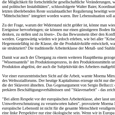
die Möglichkeit für fortschrittliche gesellschaftliche Veränderungen, 
und politischer Instabilitäten", schlussfolgerte Walter Baier, Koordin
letzten überlebenden Reste sozialstaatlicher Regulierung beseitigt w
"Mittelschichten" integriert worden waren. Ihre Lebenssituation soll 
Zu der Frage, warum der Widerstand nicht größer ist, könne man wied
Ereignisse hervorbringen; sie können nur einen günstigeren Boden für
denken, zu stellen und zu lösen». Da das Bewusstsein über den Konfli
werden. Gegenwärtig würden wir jedoch erleben, wie bei aller "Kris
Hegemoniefähig ist die Klasse, die die Produktivkräfte entwickelt, wa
sie strukturiert? Die traditionelle Arbeiterklasse der Metall- und Stahl
Damit war auch der Übergang zu einem weiteren Hauptthema gezogen: S
"Wissensanteils" im Produktionsprozess, in den Produktionsmitteln 
Produktion abgelöst, der auch die Subjektivität des Arbeiters maßgebl
Vor einer eurozentristischen Sicht auf die Arbeit, warnte Moema Mirr
des Weltsozialforums. Der heutige Kapitalismus erzeuge nicht nur di
die der Sklaverei ähnelten. Das Gegenargument von Sergio Bellucci: di
prekären Beschäftigungsverhältnissen und "Sklavenarbeit" - das zeic
"Bei allem Respekt vor der europäischen Arbeiterklasse, aber lasst 
Umweltverschmutzung zu verantworten haben", provozierte Moema Mirr
europäische Lebensstil ist nicht für die gesamte Menschheit verallgem
eine linke Perspektive nur eine ökologische sein. Wenn wir in Europ