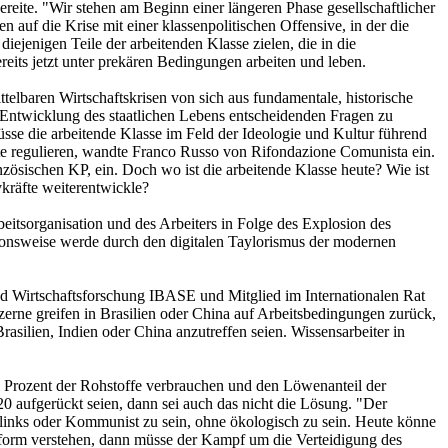
bereite. "Wir stehen am Beginn einer längeren Phase gesellschaftlicher
n auf die Krise mit einer klassenpolitischen Offensive, in der die
ejenigen Teile der arbeitenden Klasse zielen, die in die
reits jetzt unter prekären Bedingungen arbeiten und leben.
elbaren Wirtschaftskrisen von sich aus fundamentale, historische
e Entwicklung des staatlichen Lebens entscheidenden Fragen zu
üsse die arbeitende Klasse im Feld der Ideologie und Kultur führend
te regulieren, wandte Franco Russo von Rifondazione Comunista ein.
nzösischen KP, ein. Doch wo ist die arbeitende Klasse heute? Wie ist
ivkräfte weiterentwickle?
itsorganisation und des Arbeiters in Folge des Explosion des
ionsweise werde durch den digitalen Taylorismus der modernen
 und Wirtschaftsforschung IBASE und Mitglied im Internationalen Rat
erne greifen in Brasilien oder China auf Arbeitsbedingungen zurück,
asilien, Indien oder China anzutreffen seien. Wissensarbeiter in
0 Prozent der Rohstoffe verbrauchen und den Löwenanteil der
 aufgerückt seien, dann sei auch das nicht die Lösung. "Der
en links oder Kommunist zu sein, ohne ökologisch zu sein. Heute könne
ensform verstehen, dann müsse der Kampf um die Verteidigung des