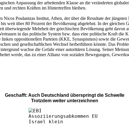
logischen Anpassung der arbeitenden Klasse an die veränderten globale
n und rechten Kräften im Hintertreffen bleiben.
om Nicos Poulantzas Institut, Athen, der über die Resultate der jüngst
 weit über 80 Prozent der Bevölkerung abgelehnt. In der gleichen G
weit überwiegende Mehrheit der griechischen Bevölkerung geht davon a
rtrauen in das politische System bzw. dass eine politische Kraft die K
e linken oppositionellen Parteien (KKE, Synaspismos) sowie die Gewerk
olitischen und gesellschaftlichen Wechsel herbeiführen könnte. Das Probl
m Hintergrund wachse die Gefahr einer autoritären Lösung. Seiner Meinu
rarbeitet werde, das zu einer Allianz von sozialen Bewegungen, Gewe
Geschafft: Auch Deutschland überspringt die Schwelle
Trotzdem weiter unterzeichnen