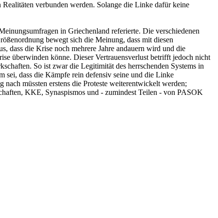
n Realitäten verbunden werden. Solange die Linke dafür keine
en Meinungsumfragen in Griechenland referierte. Die verschiedenen
rößenordnung bewegt sich die Meinung, dass mit diesen
us, dass die Krise noch mehrere Jahre andauern wird und die
rise überwinden könne. Dieser Vertrauensverlust betrifft jedoch nicht
schaften. So ist zwar die Legitimität des herrschenden Systems in
em sei, dass die Kämpfe rein defensiv seine und die Linke
ng nach müssten erstens die Proteste weiterentwickelt werden;
rkschaften, KKE, Synaspismos und - zumindest Teilen - von PASOK