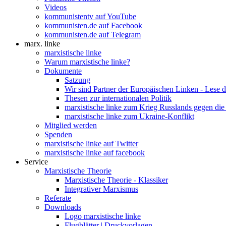
Videos
kommunistentv auf YouTube
kommunisten.de auf Facebook
kommunisten.de auf Telegram
marx. linke
marxistische linke
Warum marxistische linke?
Dokumente
Satzung
Wir sind Partner der Europäischen Linken - Lese 
Thesen zur internationalen Politik
marxistische linke zum Krieg Russlands gegen die
marxistische linke zum Ukraine-Konflikt
Mitglied werden
Spenden
marxistische linke auf Twitter
marxistische linke auf facebook
Service
Marxistische Theorie
Marxistische Theorie - Klassiker
Integrativer Marxismus
Referate
Downloads
Logo marxistische linke
Flugblätter | Druckvorlagen