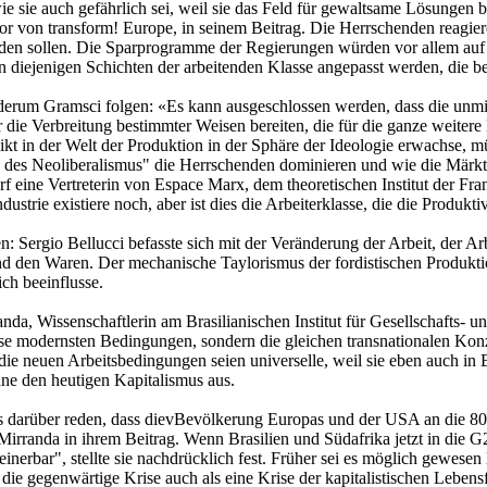
wie sie auch gefährlich sei, weil sie das Feld für gewaltsame Lösungen 
ator von transform! Europe, in seinem Beitrag. Die Herrschenden reagiere
erden sollen. Die Sparprogramme der Regierungen würden vor allem auf di
an diejenigen Schichten der arbeitenden Klasse angepasst werden, die be
erum Gramsci folgen: «Es kann ausgeschlossen werden, dass die unmitt
 die Verbreitung bestimmter Weisen bereiten, die für die ganze weiter
kt in der Welt der Produktion in der Sphäre der Ideologie erwachse, m
e des Neoliberalismus" die Herrschenden dominieren und wie die Märk
rf eine Vertreterin von Espace Marx, dem theoretischen Institut der Fra
industrie existiere noch, aber ist dies die Arbeiterklasse, die die Produkt
ergio Bellucci befasste sich mit der Veränderung der Arbeit, der Arbe
und den Waren. Der mechanische Taylorismus der fordistischen Produkt
ich beeinflusse.
anda, Wissenschaftlerin am Brasilianischen Institut für Gesellschafts-
ese modernsten Bedingungen, sondern die gleichen transnationalen Konz
e neuen Arbeitsbedingungen seien universelle, weil sie eben auch in Br
hne den heutigen Kapitalismus aus.
uns darüber reden, dass dievBevölkerung Europas und der USA an die 8
anda in ihrem Beitrag. Wenn Brasilien und Südafrika jetzt in die G20
einerbar", stellte sie nachdrücklich fest. Früher sei es möglich gewes
a die gegenwärtige Krise auch als eine Krise der kapitalistischen Leb