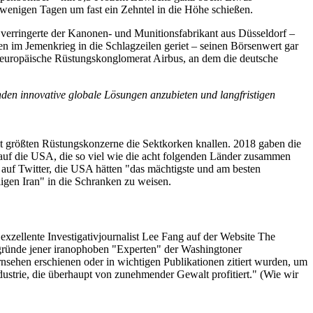
 wenigen Tagen um fast ein Zehntel in die Höhe schießen.
 verringerte der Kanonen- und Munitionsfabrikant aus Düsseldorf –
 im Jemenkrieg in die Schlagzeilen geriet – seinen Börsenwert gar
europäische Rüstungskonglomerat Airbus, an dem die deutsche
en innovative globale Lösungen anzubieten und langfristigen
it größten Rüstungskonzerne die Sektkorken knallen. 2018 gaben die
l auf die USA, die so viel wie die acht folgenden Länder zusammen
auf Twitter, die USA hätten "das mächtigste und am besten
igen Iran" in die Schranken zu weisen.
xzellente Investigativjournalist Lee Fang auf der Website The
rgründe jener iranophoben "Experten" der Washingtoner
rnsehen erschienen oder in wichtigen Publikationen zitiert wurden, um
ustrie, die überhaupt von zunehmender Gewalt profitiert." (Wie wir