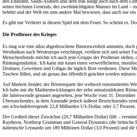
den Emiraten, Saudi-Arabien und dem Irak hängt auch nach dem Luft
seines höchsten Generals, des zweitmächtigsten Mannes im Land – ma
belehrt und der Welt ein ums andere Mal bewiesen, dass auch nur ein 
Es gibt nur Verlierer in diesem Spiel mit dem Feuer. So scheint es. D
Die Profiteure des Krieges
Es mag wie eine allzu abgedroschene Binsenweisheit anmuten, doch 
Westbalkan nach Westeuropa verschleppt, verdient sich und seiner Fa
Menschenfeinde möchte ich auch jene Gruppe der Profiteure stellen, d
Rüstungsindustrie. Ich kann mir kaum einen verwerflicheren, moralis
Drohnen, Gewehren und Giftgas ihr täglich Brot verdienen. Diese Men
Taschen füllen, und als genau das öffentlich geächtet werden müsse
Auf Markets Insider, der Börsensparte der weltweit renommierten Wirt
Ich habe mir die Marktentwicklungen der zehn umsatzstärksten Rüstun
die Jahreswende genauer angesehen, jene Woche vom 31. Dezember 201
Überraschendes, in dem Ausmaße jedoch äußerst Bezeichnendes ermit
um schwindelerregende 22,8 Milliarden US-Dollar, oder 3,7 Prozent.
Der Großteil dieser Zuwächse (20,7 Milliarden Dollar) fällt – verst
Raytheon, Northrop Grumman und General Dynamics (die britische BA
italienische Leonardo um 189 Millionen Dollar (3,0 Prozent) und die