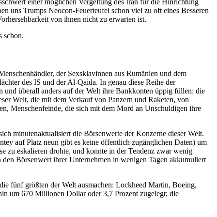
chwert einer möglichen Vergeltung des Iran für die Hinrichtung
en uns Trumps Neocon-Feuerteufel schon viel zu oft eines Besseren
orhersehbarkeit von ihnen nicht zu erwarten ist.
s schon.
er Menschenhändler, der Sexsklavinnen aus Rumänien und dem
ächter des IS und der Al-Qaida. In genau diese Reihe der
 und überall anders auf der Welt ihre Bankkonten üppig füllen: die
dieser Welt, die mit dem Verkauf von Panzern und Raketen, von
ropen, Menschenfeinde, die sich mit dem Mord an Unschuldigen ihre
sich minutenaktualisiert die Börsenwerte der Konzerne dieser Welt.
tey auf Platz neun gibt es keine öffentlich zugänglichen Daten) um
e zu eskalieren drohte, und konnte in der Tendenz zwar wenig
n den Börsenwert ihrer Unternehmen in wenigen Tagen akkumuliert
n die fünf größten der Welt ausmachen: Lockheed Martin, Boeing,
n um 670 Millionen Dollar oder 3,7 Prozent zugelegt; die