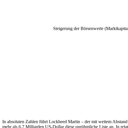
Steigerung der Börsenwerte (Marktkapita
In absoluten Zahlen führt Lockheed Martin – der mit weitem Abstand
mehr als 6,7 Milliarden US-Dollar diese unrühmliche Liste an. In r