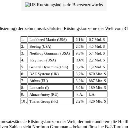
lisierung) der zehn umsatzstärksten Rüstungskonzerne der Welt vom 3
1.
Lockheed Martin (USA)
6,1%
6,7 Mrd. $
2.
Boeing (USA)
2,5%
4,5 Mrd. $
3.
Northrop Grumman (USA)
9,3%
5,4 Mrd. $
4.
Raytheon (USA)
3,6%
2,2 Mrd. $
5.
General Dynamics (USA)
3,7%
1,9 Mrd. $
6.
BAE Systems (UK)
3,7%
670 Mio. $
7.
Airbus (EU)
3,2%
887 Mio. $
8.
Leonardo (I)
3,0%
189 Mio. $
9.
Almaz-Antey (RU)
k.A.
k.A.
10 .
Thales Group (FR)
2,2%
426 Mio. $
 umsatzstärkste Rüstungskonzern der Welt, der unter anderem die Hellf
elativen Zahlen steht Northrop Grumman – bekannt für seine B-2-Tarn