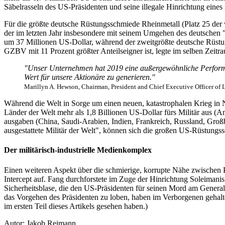
Säbelrasseln des US-Präsidenten und seine illegale Hinrichtung eine
Für die größte deutsche Rüstungsschmiede Rheinmetall (Platz 25 der 
der im letzten Jahr insbesondere mit seinem Umgehen des deutschen 
um 37 Millionen US-Dollar, während der zweitgrößte deutsche Rüst
GZBV mit 11 Prozent größter Anteilseigner ist, legte im selben Zeitr
"Unser Unternehmen hat 2019 eine außergewöhnliche Performan
Wert für unsere Aktionäre zu generieren."
Marillyn A. Hewson, Chairman, President and Chief Executive Officer of
Während die Welt in Sorge um einen neuen, katastrophalen Krieg in 
Länder der Welt mehr als 1,8 Billionen US-Dollar fürs Militär aus (A
ausgaben (China, Saudi-Arabien, Indien, Frankreich, Russland, Groß
ausgestattete Militär der Welt", können sich die großen US-Rüstungs
Der militärisch-industrielle Medienkomplex
Einen weiteren Aspekt über die schmierige, korrupte Nähe zwischen P
Intercept auf. Fang durchforstete im Zuge der Hinrichtung Soleimani
Sicherheitsblase, die den US-Präsidenten für seinen Mord am General 
das Vorgehen des Präsidenten zu loben, haben im Verborgenen gehalte
im ersten Teil dieses Artikels gesehen haben.)
Autor: Jakob Reimann