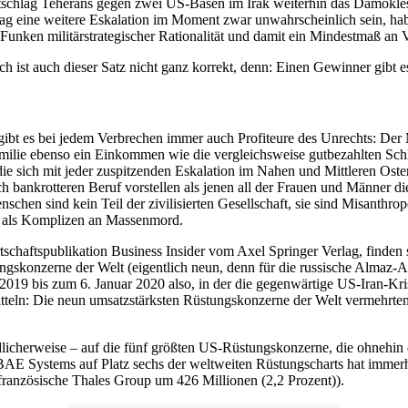
schlag Teherans gegen zwei US-Basen im Irak weiterhin das Damokless
g eine weitere Eskalation im Moment zwar unwahrscheinlich sein, hab
Funken militärstrategischer Rationalität und damit ein Mindestmaß an V
och ist auch dieser Satz nicht ganz korrekt, denn: Einen Gewinner gibt e
gibt es bei jedem Verbrechen immer auch Profiteure des Unrechts: D
milie ebenso ein Einkommen wie die vergleichsweise gutbezahlten Schl
ie sich mit jeder zuspitzenden Eskalation im Nahen und Mittleren Osten
ch bankrotteren Beruf vorstellen als jenen all der Frauen und Männer 
schen sind kein Teil der zivilisierten Gesellschaft, sie sind Misanth
n: als Komplizen an Massenmord.
schaftspublikation Business Insider vom Axel Springer Verlag, finden 
gskonzerne der Welt (eigentlich neun, denn für die russische Almaz-An
9 bis zum 6. Januar 2020 also, in der die gegenwärtige US-Iran-Kris
teln: Die neun umsatzstärksten Rüstungskonzerne der Welt vermehrte
ändlicherweise – auf die fünf größten US-Rüstungskonzerne, die ohnehi
E Systems auf Platz sechs der weltweiten Rüstungscharts hat immerhi
 französische Thales Group um 426 Millionen (2,2 Prozent)).