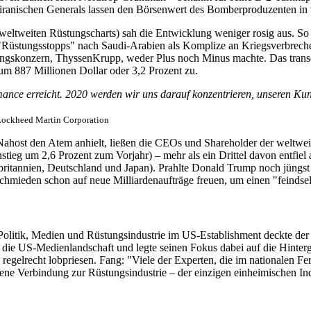
s iranischen Generals lassen den Börsenwert des Bomberproduzenten in
weltweiten Rüstungscharts) sah die Entwicklung weniger rosig aus. So
"Rüstungsstopps" nach Saudi-Arabien als Komplize an Kriegsverbrechen
ungskonzern, ThyssenKrupp, weder Plus noch Minus machte. Das trans
aum 887 Millionen Dollar oder 3,2 Prozent zu.
ce erreicht. 2020 werden wir uns darauf konzentrieren, unseren Kund
 Lockheed Martin Corporation
Nahost den Atem anhielt, ließen die CEOs und Shareholder der weltwe
nstieg um 2,6 Prozent zum Vorjahr) – mehr als ein Drittel davon entfie
britannien, Deutschland und Japan). Prahlte Donald Trump noch jüngst 
schmieden schon auf neue Milliardenaufträge freuen, um einen "feindsel
olitik, Medien und Rüstungsindustrie im US-Establishment deckte der e
s die US-Medienlandschaft und legte seinen Fokus dabei auf die Hinte
regelrecht lobpriesen. Fang: "Viele der Experten, die im nationalen Fe
ne Verbindung zur Rüstungsindustrie – der einzigen einheimischen Ind