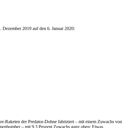
1. Dezember 2019 auf den 6. Januar 2020:
ire-Raketen der Predator-Dohne fabriziert – mit einem Zuwachs von
kappenbomber – mit 9,3 Prozent Zuwachs ganz oben: Etwas