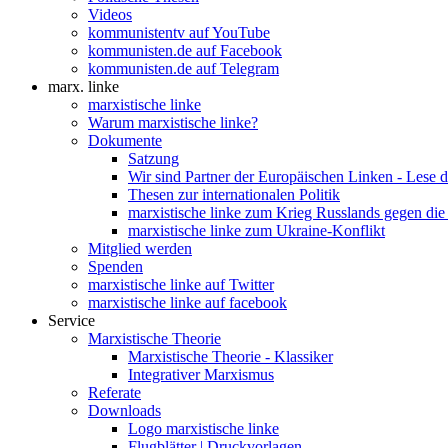
Videos
kommunistentv auf YouTube
kommunisten.de auf Facebook
kommunisten.de auf Telegram
marx. linke
marxistische linke
Warum marxistische linke?
Dokumente
Satzung
Wir sind Partner der Europäischen Linken - Lese 
Thesen zur internationalen Politik
marxistische linke zum Krieg Russlands gegen die
marxistische linke zum Ukraine-Konflikt
Mitglied werden
Spenden
marxistische linke auf Twitter
marxistische linke auf facebook
Service
Marxistische Theorie
Marxistische Theorie - Klassiker
Integrativer Marxismus
Referate
Downloads
Logo marxistische linke
Flugblätter | Druckvorlagen