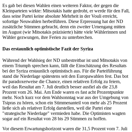
Es gab bei diesen Wahlen einen weiteren Faktor, der gegen die
Kleinparteien wirkte: Mitsotakis hatte gedroht, er werde für den Fall,
dass seine Partei keine absolute Mehrheit in der Vouli erreicht,
sofortige Neuwahlen herbeiführen. Diese Erpressung hat der ND
zusätzliche Stimmen gebracht, denn ein zweiter Urnengang mitten
im August (wie Mitsotakis präzisierte) hätte viele Wählerinnen und
Wähler gezwungen, ihre Ferien zu unterbrechen.
Das erstaunlich optimistische Fazit der Syriza
Während der Wahlsieg der ND unbestreitbar ist und Mitsotakis von
einem Triumph sprechen kann, fällt die Einschätzung des Resultats
bei der Syriza erstaunlich optimistisch aus. Für die Parteiführung
stand die Niederlage spätestens seit den Europawahlen fest. Das bot
ihr paradoxerweise die Chance, einen relativen Erfolg zu feiern,
weil das Resultat am 7. Juli deutlich besser ausfiel als die 23,8
Prozent vom 26. Mai. Am Ende waren es fast acht Prozentpunkte
mehr. Noch kurz vor dem Wahlsonntag war aus der Umgebung von
Tsipras zu hören, schon ein Stimmenanteil von mehr als 25 Prozent
ließe sich als relativer Erfolg darstellen, weil die Partei eine
"strategische Niederlage" vermieden habe. Die Optimisten wagten
sogar auf ein Resultat von 28 bis 29 Stimmen zu hoffen.
Vor diesem Erwartungshorizont waren die 31,5 Prozent vom 7. Juli