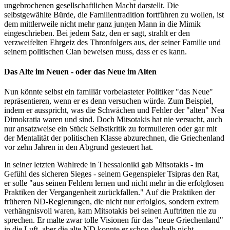
ungebrochenen gesellschaftlichen Macht darstellt. Die
selbstgewählte Bürde, die Familientradition fortführen zu wollen, ist
dem mittlerweile nicht mehr ganz jungen Mann in die Mimik
eingeschrieben. Bei jedem Satz, den er sagt, strahlt er den
verzweifelten Ehrgeiz des Thronfolgers aus, der seiner Familie und
seinem politischen Clan beweisen muss, dass er es kann.
Das Alte im Neuen - oder das Neue im Alten
Nun könnte selbst ein familiär vorbelasteter Politiker "das Neue"
repräsentieren, wenn er es denn versuchen würde. Zum Beispiel,
indem er ausspricht, was die Schwächen und Fehler der "alten" Nea
Dimokratia waren und sind. Doch Mitsotakis hat nie versucht, auch
nur ansatzweise ein Stück Selbstkritik zu formulieren oder gar mit
der Mentalität der politischen Klasse abzurechnen, die Griechenland
vor zehn Jahren in den Abgrund gesteuert hat.
In seiner letzten Wahlrede in Thessaloniki gab Mitsotakis - im
Gefühl des sicheren Sieges - seinem Gegenspieler Tsipras den Rat,
er solle "aus seinen Fehlern lernen und nicht mehr in die erfolglosen
Praktiken der Vergangenheit zurückfallen." Auf die Praktiken der
früheren ND-Regierungen, die nicht nur erfolglos, sondern extrem
verhängnisvoll waren, kam Mitsotakis bei seinen Auftritten nie zu
sprechen. Er malte zwar tolle Visionen für das "neue Griechenland"
in die Luft, aber die alte ND konnte er schon deshalb nicht