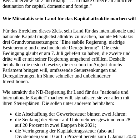
BBC-Interview kurz und knapp: "… to make Greece an attractive
destination for capital, domestic and foreign."
Wie Mitsotakis sein Land für das Kapital attraktiv machen will
Für das Erreichen dieses Ziels, sein Land für das internationale und
nationale Kapital möglichst attraktiv zu machen, nannte Mitsotakis
drei Grundvoraussetzungen: "Eine stabile Regierung, niedrige
Besteuerung und einschneidende Deregulierung". Die erste
Bedingung glaubt er am 7. Juli geliefert zu haben, die zweite und
dritte will er mit seiner Regierung umgehend erfüllen. Deshalb
beinhalten die ersten Gesetze, die er schon im August durchs
Parlament bringen will, umfassende Steuersenkungen und
Deregulierungen im Sinne schneller und unbehinderter
Investitionen.
Wie attraktiv die ND-Regierung ihr Land für das "nationale und
internationale Kapitel" machen will, signalisiert sie vor allem mit
ihren Steuerplänen. Die sollen unter anderem beinhalten:
die Abschaffung der Gewerbesteuer binnen zwei Jahren;
die Senkung der Steuer auf Unternehmensgewinne von 28
auf 20 Prozent in zwei Etappen bis 2021;
die Verringerung der Kapitalertragssteuer (also auf
Dividenden) von 10 auf 5 Prozent bereits zum 1. Januar 2020