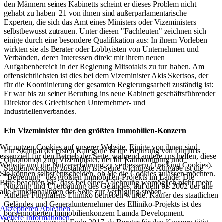
den Männern seines Kabinetts scheint er dieses Problem nicht
gehabt zu haben. 21 von ihnen sind außerparlamentarische
Experten, die sich das Amt eines Ministers oder Vizeministers
selbstbewusst zutrauen. Unter diesen "Fachleuten" zeichnen sich
einige durch eine besondere Qualifikation aus: In ihrem Vorleben
wirkten sie als Berater oder Lobbyisten von Unternehmen und
Verbänden, deren Interessen direkt mit ihrem neuen
Aufgabenbereich in der Regierung Mitsotakis zu tun haben. Am
offensichtlichsten ist dies bei dem Vizeminister Akis Skertsos, der
für die Koordinierung der gesamten Regierungsarbeit zuständig ist:
Er war bis zu seiner Berufung ins neue Kabinett geschäftsführender
Direktor des Griechischen Unternehmer- und
Industriellenverbandes.
Ein Vizeminister für den größten Immobilien-Konzern
Wir nutzen Cookies auf unserer Website. Einige von ihnen sind
Ein Skandal der ersten Kategorie ist die Berufung von Dimitris
essenziell für den Betrieb der Seite, während andere uns helfen, diese
Oikonomou zum Vizeminister, der für Raumordnung und
Website und die Nutzererfahrung zu verbessern (Tracking Cookies).
Stadtentwicklung zuständig ist. Seine wichtigste Aufgabe ist die
Sie können selbst entscheiden, ob Sie die Cookies zulassen möchten.
"Betreuung" des größten Immobilien-Projekts im Lande: Die
Bitte beachten Sie, dass bei einer Ablehnung womöglich nicht mehr
Nutzung und Überbauung des Geländes, auf dem bis 2002 der alte
alle Funktionalitäten der Seite zur Verfügung stehen.
Athener Flughafens Elliniko betrieben wurde. Käufer des staatlichen
Geländes und Generalunternehmer des Elliniko-Projekts ist des
Akzeptieren
Ablehnen
börsennotierten Immobilienkonzern Lamda Development.
Weitere Informationen
Oikonomou war seit Ende 2017 als Berater für den Konzern tätig,