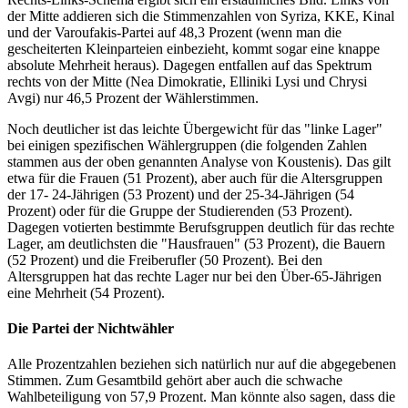
der Mitte addieren sich die Stimmenzahlen von Syriza, KKE, Kinal
und der Varoufakis-Partei auf 48,3 Prozent (wenn man die
gescheiterten Kleinparteien einbezieht, kommt sogar eine knappe
absolute Mehrheit heraus). Dagegen entfallen auf das Spektrum
rechts von der Mitte (Nea Dimokratie, Elliniki Lysi und Chrysi
Avgi) nur 46,5 Prozent der Wählerstimmen.
Noch deutlicher ist das leichte Übergewicht für das "linke Lager"
bei einigen spezifischen Wählergruppen (die folgenden Zahlen
stammen aus der oben genannten Analyse von Koustenis). Das gilt
etwa für die Frauen (51 Prozent), aber auch für die Altersgruppen
der 17- 24-Jährigen (53 Prozent) und der 25-34-Jährigen (54
Prozent) oder für die Gruppe der Studierenden (53 Prozent).
Dagegen votierten bestimmte Berufsgruppen deutlich für das rechte
Lager, am deutlichsten die "Hausfrauen" (53 Prozent), die Bauern
(52 Prozent) und die Freiberufler (50 Prozent). Bei den
Altersgruppen hat das rechte Lager nur bei den Über-65-Jährigen
eine Mehrheit (54 Prozent).
Die Partei der Nichtwähler
Alle Prozentzahlen beziehen sich natürlich nur auf die abgegebenen
Stimmen. Zum Gesamtbild gehört aber auch die schwache
Wahlbeteiligung von 57,9 Prozent. Man könnte also sagen, dass die