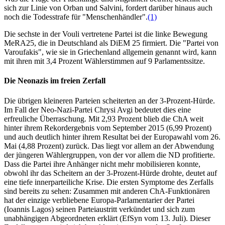
sich zur Linie von Orban und Salvini, fordert darüber hinaus auch
noch die Todesstrafe für "Menschenhändler".
(1)
Die sechste in der Vouli vertretene Partei ist die linke Bewegung
MeRA25, die in Deutschland als DiEM 25 firmiert. Die "Partei von
Varoufakis", wie sie in Griechenland allgemein genannt wird, kann
mit ihren mit 3,4 Prozent Wählerstimmen auf 9 Parlamentssitze.
Die Neonazis im freien Zerfall
Die übrigen kleineren Parteien scheiterten an der 3-Prozent-Hürde.
Im Fall der Neo-Nazi-Partei Chrysi Avgi bedeutet dies eine
erfreuliche Überraschung. Mit 2,93 Prozent blieb die ChA weit
hinter ihrem Rekordergebnis vom September 2015 (6,99 Prozent)
und auch deutlich hinter ihrem Resultat bei der Europawahl vom 26.
Mai (4,88 Prozent) zurück. Das liegt vor allem an der Abwendung
der jüngeren Wählergruppen, von der vor allem die ND profitierte.
Dass die Partei ihre Anhänger nicht mehr mobilisieren konnte,
obwohl ihr das Scheitern an der 3-Prozent-Hürde drohte, deutet auf
eine tiefe innerparteiliche Krise. Die ersten Symptome des Zerfalls
sind bereits zu sehen: Zusammen mit anderen ChA-Funktionären
hat der einzige verbliebene Europa-Parlamentarier der Partei
(Ioannis Lagos) seinen Parteiaustritt verkündet und sich zum
unabhängigen Abgeordneten erklärt (EfSyn vom 13. Juli). Dieser