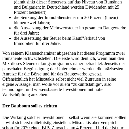
(damit sinkt dieser Steuersatz auf das Niveau von Rumänen
und Bulgarien; in Deutschland werden Dividenden mit 25
Prozent besteuert)
die Senkung der Immobiliensteuer um 30 Prozent (linear)
binnen zwei Jahren;
die Aussetzung der Mehrwertsteuer im gesamten Baugewerbe
für drei Jahre;
die Aussetzung der Steuer beim Kauf/Verkauf von
Immobilien für drei Jahre.
Von seinem Klassencharakter abgesehen hat dieses Programm zwei
immanente Schwachstellen. Die erste wird deutlich, wenn man den
Mix dieses Steuersenkungsprogramms näher betrachtet. Jenseits der
pauschalen Begünstigung der Unternehmer werden die präzisesten
Anreize für die Börse und für das Baugewerbe gesetzt.
Offensichtlich hat Mitsotakis selbst nicht viel Zutrauen in seine
eigene Aussage, man wolle vor allem "zukunftsfähige", also
technologie- und wissensbasierte Investitionen mit hoher
Wertschöpfung anziehen.
Der Bauboom soll es richten
Die Wirkung solcher Investitionen – selbst wenn sie kommen sollten
– wird sich erst mittelfristig einstellen. Mitsotakis aber verspricht
schon für 2020 einen BIP- Zuwachs um 4 Prozent. Und der ist nur