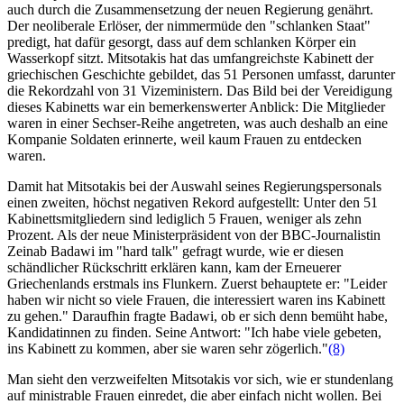
auch durch die Zusammensetzung der neuen Regierung genährt.
Der neoliberale Erlöser, der nimmermüde den "schlanken Staat"
predigt, hat dafür gesorgt, dass auf dem schlanken Körper ein
Wasserkopf sitzt. Mitsotakis hat das umfangreichste Kabinett der
griechischen Geschichte gebildet, das 51 Personen umfasst, darunter
die Rekordzahl von 31 Vizeministern. Das Bild bei der Vereidigung
dieses Kabinetts war ein bemerkenswerter Anblick: Die Mitglieder
waren in einer Sechser-Reihe angetreten, was auch deshalb an eine
Kompanie Soldaten erinnerte, weil kaum Frauen zu entdecken
waren.
Damit hat Mitsotakis bei der Auswahl seines Regierungspersonals
einen zweiten, höchst negativen Rekord aufgestellt: Unter den 51
Kabinettsmitgliedern sind lediglich 5 Frauen, weniger als zehn
Prozent. Als der neue Ministerpräsident von der BBC-Journalistin
Zeinab Badawi im "hard talk" gefragt wurde, wie er diesen
schändlicher Rückschritt erklären kann, kam der Erneuerer
Griechenlands erstmals ins Flunkern. Zuerst behauptete er: "Leider
haben wir nicht so viele Frauen, die interessiert waren ins Kabinett
zu gehen." Daraufhin fragte Badawi, ob er sich denn bemüht habe,
Kandidatinnen zu finden. Seine Antwort: "Ich habe viele gebeten,
ins Kabinett zu kommen, aber sie waren sehr zögerlich."
(8)
Man sieht den verzweifelten Mitsotakis vor sich, wie er stundenlang
auf ministrable Frauen einredet, die aber einfach nicht wollen. Bei