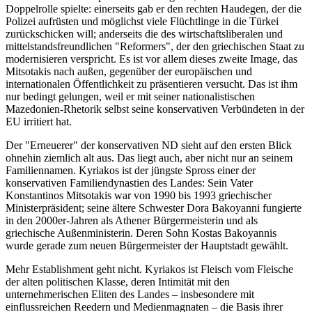
Doppelrolle spielte: einerseits gab er den rechten Haudegen, der die
Polizei aufrüsten und möglichst viele Flüchtlinge in die Türkei
zurückschicken will; anderseits die des wirtschaftsliberalen und
mittelstandsfreundlichen "Reformers", der den griechischen Staat zu
modernisieren verspricht. Es ist vor allem dieses zweite Image, das
Mitsotakis nach außen, gegenüber der europäischen und
internationalen Öffentlichkeit zu präsentieren versucht. Das ist ihm
nur bedingt gelungen, weil er mit seiner nationalistischen
Mazedonien-Rhetorik selbst seine konservativen Verbündeten in der
EU irritiert hat.
Der "Erneuerer" der konservativen ND sieht auf den ersten Blick
ohnehin ziemlich alt aus. Das liegt auch, aber nicht nur an seinem
Familiennamen. Kyriakos ist der jüngste Spross einer der
konservativen Familiendynastien des Landes: Sein Vater
Konstantinos Mitsotakis war von 1990 bis 1993 griechischer
Ministerpräsident; seine ältere Schwester Dora Bakoyanni fungierte
in den 2000er-Jahren als Athener Bürgermeisterin und als
griechische Außenministerin. Deren Sohn Kostas Bakoyannis
wurde gerade zum neuen Bürgermeister der Hauptstadt gewählt.
Mehr Establishment geht nicht. Kyriakos ist Fleisch vom Fleische
der alten politischen Klasse, deren Intimität mit den
unternehmerischen Eliten des Landes – insbesondere mit
einflussreichen Reedern und Medienmagnaten – die Basis ihrer