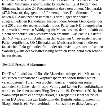
Rivalen Meimarakis überflügeln: Er siegte mit 52, 4 Prozent der
Stimmen, hatte also 24 Prozentpunkte dazu gewonnen, Meimarakis
(47,6 Prozent) dagegen nur 8 Prozentpunkte. Die Stimmen für den
neuen ND-Vorsitzenden kamen aus dem Lager der beiden
ausgeschiedenen Kandidaten. Insbesondere Adonis Georgiadis, der
erst 2012 von der rechtsradikalen Laos-Partei zur ND übergelaufen
war, warb im zweiten Wahlgang für Mitsotakis ein, der ihn dafür zu
einem der beiden Vize-Vorsitzenden ernannte. Das "neue Gesicht"
der ND war also von Anfang an den extremen Chauvinisten seiner
Partei verpflichtet. Ob Mitsotakis als Ministerpräsident an diesen
faustischen Pakt gebunden fühlt oder ob er sich - gestützt auf seinen
Wahlsieg – aus der Selbstfesselung befreien kann, wird sich schnell
herausstellen.
Testfall Prespa-Abkommen
Der Testfall wird zweifellos die Mazedonienfrage sein. Mitsotakis
hat seinen europäischen Gesprächspartnern schon früher hinter
verschlossenen Türen versprochen, dass er – entgegen seiner
radikalen Sprüche - den Prespa-Vertrag auf keinen Fall aufkündigen
werde (siehe dazu meinen Blog-Text vom 19. Dezember 2018). Im
Wahlkampf hatte er anfangs erklärt, als Regierungschef werde er
einen EU-Beschluss zur Einleitung der Beitrittsverhandlungen mit
Skopje durch sein Veto verhindern. Zuletzt hat er diese Aussage