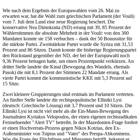
Wie nach dem Ergebnis der Europawahlen vom 26. Mai zu
erwarten war, hat die Wahl zum griechischen Parlament (der Vouli)
vom 7. Juli dem Land eine neue Regierung beschert. Die
konservative Nea Dimokratia (ND) errang mit 39, 85 Prozent der
Wählerstimmen die absolute Mehrheit in der Vouli: von den 300
Mandaten konnte sie 158 verbuchen – dank der 50 Bonussitze für
die stärkste Partei. Zweitstärkste Partei wurde die Syriza mit 31,53
Prozent und 86 Sitzen. Damit konnte die bisherige Regierungspartei
den Rückstand gegenüber der ND, der bei der Europawahl noch
9,36 Prozent betragen hatte, um einen Prozentpunkt verkürzen. An
dritter Stelle landete die Kinal (Bewegung des Wandels, ehemals
Pasok) die mit 8,1 Prozent der Stimmen 22 Mandate errang. Als
vierte Partei kommt die kommunistische KKE mit 5,3 Prozent auf
15 Sitze.
Zwei kleinere Gruppierungen sind erstmals im Parlament vertreten.
An fünfter Stelle landete die rechtspopulistische Elliniki Lysi
(deutsch: Griechische Lösung) mit 3,7 Prozent und 10 Sitzen. Die
Elliniki Lysi ist nicht viel mehr als die Ein-Mann-Bewegung des
Journalisten Kyriakos Velopoulos, der einen eigenen rechtsradikalen
Fernsehsender "Alert TV" betreibt. In der Mazedonien-Frage fordert
er einen Hochverrats-Prozess gegen Nikos Kotzias, den Ex-
Außenminister von Tsipras und "Vater" des Prespa-Abkommens.
Was die Frage der Flüchtlinge und Migranten betrifft, bekennt er