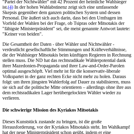
"Partei der Nichtwähler" mit 42 Prozent der heimliche Wahlsieger
ist.
(4)
In der hohen Wahlabstinenz zeigt sich eine umfassende
Skepsis gegenüber dem ganzen politischen System und dessen
Personal. Die äußert sich auch darin, dass bei den Umfragen im
Vorfeld der Wahlen bei der Frage, ob Tsipras oder Mitsotakis der
"fähigste Ministerpräsident" sei, die meist genannte Antwort lautete:
"Keiner von beiden".
Die Gesamtheit der Daten - über Wähler und Nichtwähler -
verdeutlicht gesellschaftliche Stimmungen und Kräfteverhältnisse,
die der Wahlsieger Mitsotakis beim künftigen Regieren in Rechnung
stellen muss. Die ND hat das rechtsradikale Wählerpotential dank
ihrer Mazedonien-Propaganda und ihrer Law-and-Order-Parolen
optimal ausgeschöpft. Viel mehr ist für die konservativ-liberale
Volkspartei in der ganz rechten Ecke nicht mehr zu holen. Daraus
folgt: um ihren jüngsten Wahlerfolg auf Dauer zu stabilisieren, muss
sie sich auf die politische Mitte orientieren – allerdings ohne ihre aus
dem rechtsradikalen Lager herübergelockten Wähler wieder zu
verlieren.
Die schwierige Mission des Kyriakos Mitsotakis
Dieses Kunststück zustande zu bringen, ist die große
Herausforderung, vor der Kyriakos Mitsotakis steht. Im Wahlkampf
hat der neue Ministerpräsident schon geübt, indem er eine