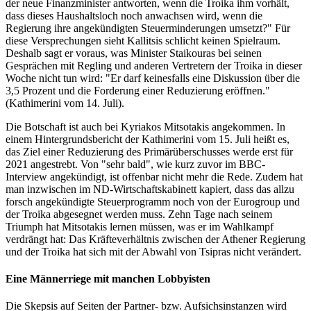
der neue Finanzminister antworten, wenn die Troika ihm vorhält,
dass dieses Haushaltsloch noch anwachsen wird, wenn die
Regierung ihre angekündigten Steuerminderungen umsetzt?" Für
diese Versprechungen sieht Kallitsis schlicht keinen Spielraum.
Deshalb sagt er voraus, was Minister Staikouras bei seinen
Gesprächen mit Regling und anderen Vertretern der Troika in dieser
Woche nicht tun wird: "Er darf keinesfalls eine Diskussion über die
3,5 Prozent und die Forderung einer Reduzierung eröffnen."
(Kathimerini vom 14. Juli).
Die Botschaft ist auch bei Kyriakos Mitsotakis angekommen. In
einem Hintergrundsbericht der Kathimerini vom 15. Juli heißt es,
das Ziel einer Reduzierung des Primärüberschusses werde erst für
2021 angestrebt. Von "sehr bald", wie kurz zuvor im BBC-
Interview angekündigt, ist offenbar nicht mehr die Rede. Zudem hat
man inzwischen im ND-Wirtschaftskabinett kapiert, dass das allzu
forsch angekündigte Steuerprogramm noch von der Eurogroup und
der Troika abgesegnet werden muss. Zehn Tage nach seinem
Triumph hat Mitsotakis lernen müssen, was er im Wahlkampf
verdrängt hat: Das Kräfteverhältnis zwischen der Athener Regierung
und der Troika hat sich mit der Abwahl von Tsipras nicht verändert.
Eine Männerriege mit manchen Lobbyisten
Die Skepsis auf Seiten der Partner- bzw. Aufsichsinstanzen wird