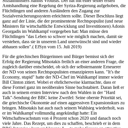
Sozialministers Jiannis Vroutsis. Der hat mit einer seiner ersten
Amtshandlung eine Regelung der Syriza-Regierung aufgehoben, die
Flüchtlingen und anderen Ausländern den Zugang zur
Sozialversicherungssystem erleichtern sollte. Dieser Beschluss liegt
ganz auf der Linie, die der prominenteste Rechtspopulist (und neue
Ministers für wirtschaftliche Entwicklung und Investitionen) Adonis
Georgadis im Wahlkampf vorgegeben hat: Man müsse den
Flüchtlingen "das Leben so schwer wie möglich machen, damit sie
verstehen, dass sie in unserem Land unerwünscht sind und wieder
abhauen sollen".( EfSyn vom 15. Juli 2019)
Für die griechischen Bürgerinnen und Bürger bemisst sich der
Erfolg der Regierung Mitsotakis freilich an einer anderen Frage, die
zugleich darüber entscheidet, ob sich der selbsternannte Erneuerer
der ND von seinen Rechtspopulisten emanzipieren kann. "It’s the
Economy, stupid" hatte der ND-Chef im Wahlkampf immer wieder
Bill Clinton zitiert. Wobei er ehrlicherweise klarmachte, dass er
diese Formel ganz im neoliberalen Sinne buchstabiert. Daran ließ er
auch in seinem ersten Interview nach den Wahlen in der "Hard
Talk"-Sendung der BBC keine Zweifel: Seine oberste Priorität sei,
die griechische Ökonomie auf einen aggressiven Expansionskurs zu
bringen. Mitsotakis hat auch nach seinem Wahlsieg wiederholt, was
er im Wahlkampf vollmundig angekündigt hatte: Ein
Wirtschaftswachstum von 4 Prozent schon 2020 und danach noch
viele Jahre. Das Rezept, um dies zu schaffen, beschrieb er in dem