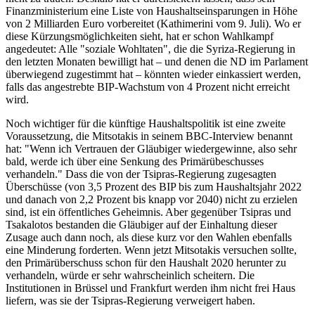
Finanzministerium eine Liste von Haushaltseinsparungen in Höhe
von 2 Milliarden Euro vorbereitet (Kathimerini vom 9. Juli). Wo er
diese Kürzungsmöglichkeiten sieht, hat er schon Wahlkampf
angedeutet: Alle "soziale Wohltaten", die die Syriza-Regierung in
den letzten Monaten bewilligt hat – und denen die ND im Parlament
überwiegend zugestimmt hat – könnten wieder einkassiert werden,
falls das angestrebte BIP-Wachstum von 4 Prozent nicht erreicht
wird.
Noch wichtiger für die künftige Haushaltspolitik ist eine zweite
Voraussetzung, die Mitsotakis in seinem BBC-Interview benannt
hat: "Wenn ich Vertrauen der Gläubiger wiedergewinne, also sehr
bald, werde ich über eine Senkung des Primärübeschusses
verhandeln." Dass die von der Tsipras-Regierung zugesagten
Überschüsse (von 3,5 Prozent des BIP bis zum Haushaltsjahr 2022
und danach von 2,2 Prozent bis knapp vor 2040) nicht zu erzielen
sind, ist ein öffentliches Geheimnis. Aber gegenüber Tsipras und
Tsakalotos bestanden die Gläubiger auf der Einhaltung dieser
Zusage auch dann noch, als diese kurz vor den Wahlen ebenfalls
eine Minderung forderten. Wenn jetzt Mitsotakis versuchen sollte,
den Primärüberschuss schon für den Haushalt 2020 herunter zu
verhandeln, würde er sehr wahrscheinlich scheitern. Die
Institutionen in Brüssel und Frankfurt werden ihm nicht frei Haus
liefern, was sie der Tsipras-Regierung verweigert haben.