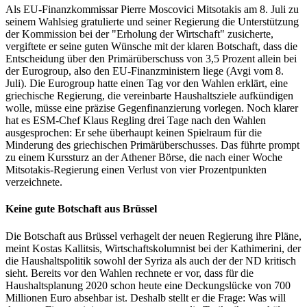
Als EU-Finanzkommissar Pierre Moscovici Mitsotakis am 8. Juli zu
seinem Wahlsieg gratulierte und seiner Regierung die Unterstützung
der Kommission bei der "Erholung der Wirtschaft" zusicherte,
vergiftete er seine guten Wünsche mit der klaren Botschaft, dass die
Entscheidung über den Primärüberschuss von 3,5 Prozent allein bei
der Eurogroup, also den EU-Finanzministern liege (Avgi vom 8.
Juli). Die Eurogroup hatte einen Tag vor den Wahlen erklärt, eine
griechische Regierung, die vereinbarte Haushaltsziele aufkündigen
wolle, müsse eine präzise Gegenfinanzierung vorlegen. Noch klarer
hat es ESM-Chef Klaus Regling drei Tage nach den Wahlen
ausgesprochen: Er sehe überhaupt keinen Spielraum für die
Minderung des griechischen Primärüberschusses. Das führte prompt
zu einem Kurssturz an der Athener Börse, die nach einer Woche
Mitsotakis-Regierung einen Verlust von vier Prozentpunkten
verzeichnete.
Keine gute Botschaft aus Brüssel
Die Botschaft aus Brüssel verhagelt der neuen Regierung ihre Pläne,
meint Kostas Kallitsis, Wirtschaftskolumnist bei der Kathimerini, der
die Haushaltspolitik sowohl der Syriza als auch der der ND kritisch
sieht. Bereits vor den Wahlen rechnete er vor, dass für die
Haushaltsplanung 2020 schon heute eine Deckungslücke von 700
Millionen Euro absehbar ist. Deshalb stellt er die Frage: Was will