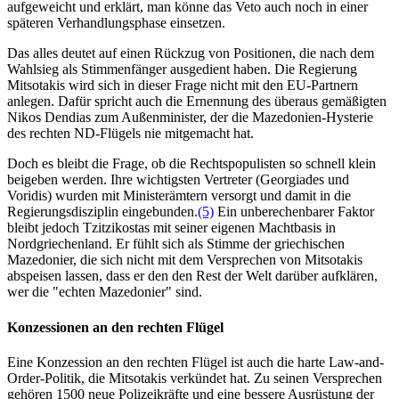
aufgeweicht und erklärt, man könne das Veto auch noch in einer
späteren Verhandlungsphase einsetzen.
Das alles deutet auf einen Rückzug von Positionen, die nach dem
Wahlsieg als Stimmenfänger ausgedient haben. Die Regierung
Mitsotakis wird sich in dieser Frage nicht mit den EU-Partnern
anlegen. Dafür spricht auch die Ernennung des überaus gemäßigten
Nikos Dendias zum Außenminister, der die Mazedonien-Hysterie
des rechten ND-Flügels nie mitgemacht hat.
Doch es bleibt die Frage, ob die Rechtspopulisten so schnell klein
beigeben werden. Ihre wichtigsten Vertreter (Georgiades und
Voridis) wurden mit Ministerämtern versorgt und damit in die
Regierungsdisziplin eingebunden.
(5)
Ein unberechenbarer Faktor
bleibt jedoch Tzitzikostas mit seiner eigenen Machtbasis in
Nordgriechenland. Er fühlt sich als Stimme der griechischen
Mazedonier, die sich nicht mit dem Versprechen von Mitsotakis
abspeisen lassen, dass er den den Rest der Welt darüber aufklären,
wer die "echten Mazedonier" sind.
Konzessionen an den rechten Flügel
Eine Konzession an den rechten Flügel ist auch die harte Law-and-
Order-Politik, die Mitsotakis verkündet hat. Zu seinen Versprechen
gehören 1500 neue Polizeikräfte und eine bessere Ausrüstung der