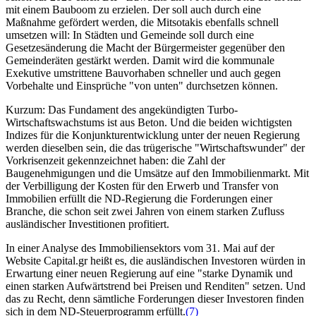
mit einem Bauboom zu erzielen. Der soll auch durch eine
Maßnahme gefördert werden, die Mitsotakis ebenfalls schnell
umsetzen will: In Städten und Gemeinde soll durch eine
Gesetzesänderung die Macht der Bürgermeister gegenüber den
Gemeinderäten gestärkt werden. Damit wird die kommunale
Exekutive umstrittene Bauvorhaben schneller und auch gegen
Vorbehalte und Einsprüche "von unten" durchsetzen können.
Kurzum: Das Fundament des angekündigten Turbo-
Wirtschaftswachstums ist aus Beton. Und die beiden wichtigsten
Indizes für die Konjunkturentwicklung unter der neuen Regierung
werden dieselben sein, die das trügerische "Wirtschaftswunder" der
Vorkrisenzeit gekennzeichnet haben: die Zahl der
Baugenehmigungen und die Umsätze auf den Immobilienmarkt. Mit
der Verbilligung der Kosten für den Erwerb und Transfer von
Immobilien erfüllt die ND-Regierung die Forderungen einer
Branche, die schon seit zwei Jahren von einem starken Zufluss
ausländischer Investitionen profitiert.
In einer Analyse des Immobiliensektors vom 31. Mai auf der
Website Capital.gr heißt es, die ausländischen Investoren würden in
Erwartung einer neuen Regierung auf eine "starke Dynamik und
einen starken Aufwärtstrend bei Preisen und Renditen" setzen. Und
das zu Recht, denn sämtliche Forderungen dieser Investoren finden
sich in dem ND-Steuerprogramm erfüllt.
(7)