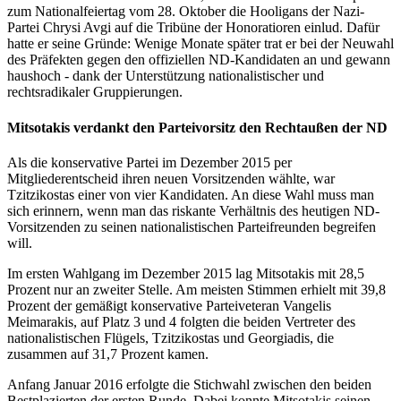
zum Nationalfeiertag vom 28. Oktober die Hooligans der Nazi-
Partei Chrysi Avgi auf die Tribüne der Honoratioren einlud. Dafür
hatte er seine Gründe: Wenige Monate später trat er bei der Neuwahl
des Präfekten gegen den offiziellen ND-Kandidaten an und gewann
haushoch - dank der Unterstützung nationalistischer und
rechtsradikaler Gruppierungen.
Mitsotakis verdankt den Parteivorsitz den Rechtaußen der ND
Als die konservative Partei im Dezember 2015 per
Mitgliederentscheid ihren neuen Vorsitzenden wählte, war
Tzitzikostas einer von vier Kandidaten. An diese Wahl muss man
sich erinnern, wenn man das riskante Verhältnis des heutigen ND-
Vorsitzenden zu seinen nationalistischen Parteifreunden begreifen
will.
Im ersten Wahlgang im Dezember 2015 lag Mitsotakis mit 28,5
Prozent nur an zweiter Stelle. Am meisten Stimmen erhielt mit 39,8
Prozent der gemäßigt konservative Parteiveteran Vangelis
Meimarakis, auf Platz 3 und 4 folgten die beiden Vertreter des
nationalistischen Flügels, Tzitzikostas und Georgiadis, die
zusammen auf 31,7 Prozent kamen.
Anfang Januar 2016 erfolgte die Stichwahl zwischen den beiden
Bestplazierten der ersten Runde. Dabei konnte Mitsotakis seinen