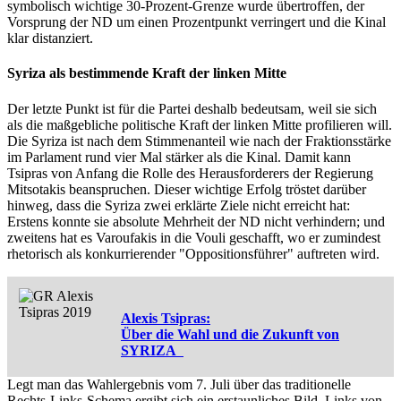
symbolisch wichtige 30-Prozent-Grenze wurde übertroffen, der
Vorsprung der ND um einen Prozentpunkt verringert und die Kinal
klar distanziert.
Syriza als bestimmende Kraft der linken Mitte
Der letzte Punkt ist für die Partei deshalb bedeutsam, weil sie sich
als die maßgebliche politische Kraft der linken Mitte profilieren will.
Die Syriza ist nach dem Stimmenanteil wie nach der Fraktionsstärke
im Parlament rund vier Mal stärker als die Kinal. Damit kann
Tsipras von Anfang die Rolle des Herausforderers der Regierung
Mitsotakis beanspruchen. Dieser wichtige Erfolg tröstet darüber
hinweg, dass die Syriza zwei erklärte Ziele nicht erreicht hat:
Erstens konnte sie absolute Mehrheit der ND nicht verhindern; und
zweitens hat es Varoufakis in die Vouli geschafft, wo er zumindest
rhetorisch als konkurrierender "Oppositionsführer" auftreten wird.
Alexis Tsipras:
Über die Wahl und die Zukunft von
SYRIZA
Legt man das Wahlergebnis vom 7. Juli über das traditionelle
Rechts-Links-Schema ergibt sich ein erstaunliches Bild. Links von