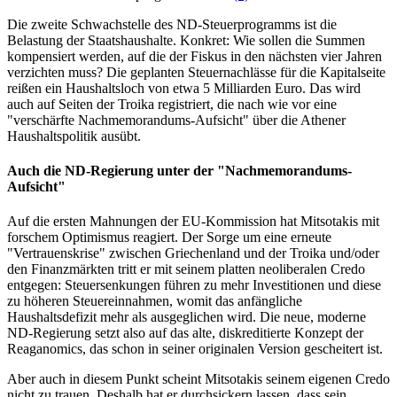
Die zweite Schwachstelle des ND-Steuerprogramms ist die
Belastung der Staatshaushalte. Konkret: Wie sollen die Summen
kompensiert werden, auf die der Fiskus in den nächsten vier Jahren
verzichten muss? Die geplanten Steuernachlässe für die Kapitalseite
reißen ein Haushaltsloch von etwa 5 Milliarden Euro. Das wird
auch auf Seiten der Troika registriert, die nach wie vor eine
"verschärfte Nachmemorandums-Aufsicht" über die Athener
Haushaltspolitik ausübt.
Auch die ND-Regierung unter der "Nachmemorandums-
Aufsicht"
Auf die ersten Mahnungen der EU-Kommission hat Mitsotakis mit
forschem Optimismus reagiert. Der Sorge um eine erneute
"Vertrauenskrise" zwischen Griechenland und der Troika und/oder
den Finanzmärkten tritt er mit seinem platten neoliberalen Credo
entgegen: Steuersenkungen führen zu mehr Investitionen und diese
zu höheren Steuereinnahmen, womit das anfängliche
Haushaltsdefizit mehr als ausgeglichen wird. Die neue, moderne
ND-Regierung setzt also auf das alte, diskreditierte Konzept der
Reaganomics, das schon in seiner originalen Version gescheitert ist.
Aber auch in diesem Punkt scheint Mitsotakis seinem eigenen Credo
nicht zu trauen. Deshalb hat er durchsickern lassen, dass sein