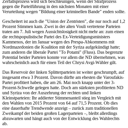
Zerfallsprozess wird sich beschleunigen, wenn der Strafprozess
gegen die Parteiführung in den nächsten Monaten mit einer
Verurteilung wegen "Bildung einer kriminellen Bande" enden sollte.
Gescheitert ist auch die "Union der Zentristen", die nur noch auf 1,2
Prozent Stimmen kam. Zwei in der alten Vouli vertretene Parteien
traten am 7. Juli wegen Aussichtslosigkeit nicht mehr an: zum einen
die rechtspopulistische Partei des Ex-Verteidigungsministers
Kammenos, der im Januar wegen des Prespa-Abkommens mit
Nordmazedonien die Koalition mit der Syriza aufgekündigt hatte;
zum anderen die liberale Partei "To Potami" (Fluss). Das begrenzte
Potential beider Parteien konnte vor allem die ND übernehmen, was
wahrscheinlich auch für einen Teil der Chrysi Avgi-Wähler gilt.
Das Reservoir der linken Splitterparteien ist weiter geschrumpft, auf
insgesamt etwa 3 Prozent. Davon dürfte am ehesten die Varoufakis-
Partei profitiert haben, die am 26. Mai noch knapp unter der 3-
Prozent-Schwelle gelegen hatte. Doch am stärksten profitierten ND
und Syriza von der Auszehrung der rechten und linken
Kleinstparteien: Ihr addierter Stimmenanteil stieg im Vergleich mit
den Wahlen von 2015 Prozent von 64 auf 71,5 Prozent. Ob dies
eine dauerhafte Trendwende anzeigt – zurück zum traditionellen
Zweikampf der beiden großen Lagerparteien –, bleibt allerdings
abzuwarten und hängt auch von der Entwicklung des Wahlrechts
ab.