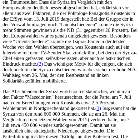
ein Traumresultat. Dass die Syriza im Vergleich mit den
Europawahlen deutlich besser abgeschnitten hat, erklärt sich vor
allem aus zwei Faktoren, die der Politologe Panagiotis Koustenis in
der EfSyn vom 13. Juli 2019 dargestellt hat: Bei der Gruppe der in
den Vorwahlumfragen noch "Unentschiedenen" konnte die Syriza
mehr Stimmen gewinnen als die ND (31 gegenüber 26 Prozent). Bei
den Europawahlen war es genau umgekehrt gewesen. Besonders
viele "Unentschiedene" konnte die Tsipras-Partei in der letzten
Woche vor den Wahlen überzeugen, was Koustenis auch auf ein
Interview mit dem TV-Sender Skai zurückführt, bei dem der Syriza-
Chef einen gefassten, selbstbewussten, aber auch selbstkritischen
Eindruck machte.
(2)
Das wichtigste Motiv für diejenigen, die sich
doch noch für die Syriza entschieden, war aber sicher der hohe ND-
Wahlsieg vom 26. Mai, der den Restbestand an linken
Solidaritätsgefühlen mobilisierte.
Das Abschneiden der Syriza wirkt noch erstaunlicher, wenn man
den Faktor "Mazedonien" herausrechnet, der die Partei am 7. Juli
nach den Berechnungen von Koustenis etwa 2,5 Prozent
Wähleranteil in Nordgriechenland gekostet hat.
(3)
Insgesamt hat die
Syriza von den rund 600 000 Stimmen, die sie am 26. Mai (im
Vergleich mit den letzten Wahlen von 2015) verloren hatte, am 7.
Juli etwa 450 000 wieder zurückgewonnen. Damit hat sie
tatsächlich eine strategische Niederlage abgewendet. Die
Parteiführung machte diesen "Erfolg" an drei Kriterien fest: Die