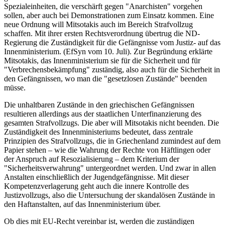
Spezialeinheiten, die verschärft gegen "Anarchisten" vorgehen
sollen, aber auch bei Demonstrationen zum Einsatz kommen. Eine
neue Ordnung will Mitsotakis auch im Bereich Strafvollzug
schaffen. Mit ihrer ersten Rechtsverordnung übertrug die ND-
Regierung die Zuständigkeit für die Gefängnisse vom Justiz- auf das
Innenministerium. (EfSyn vom 10. Juli). Zur Begründung erklärte
Mitsotakis, das Innenministerium sie für die Sicherheit und für
"Verbrechensbekämpfung" zuständig, also auch für die Sicherheit in
den Gefängnissen, wo man die "gesetzlosen Zustände" beenden
müsse.
Die unhaltbaren Zustände in den griechischen Gefängnissen
resultieren allerdings aus der staatlichen Unterfinanzierung des
gesamten Strafvollzugs. Die aber will Mitsotakis nicht beenden. Die
Zuständigkeit des Innenministeriums bedeutet, dass zentrale
Prinzipien des Strafvollzugs, die in Griechenland zumindest auf dem
Papier stehen – wie die Wahrung der Rechte von Häftlingen oder
der Anspruch auf Resozialisierung – dem Kriterium der
"Sicherheitsverwahrung" untergeordnet werden. Und zwar in allen
Anstalten einschließlich der Jugendgefängnisse. Mit dieser
Kompetenzverlagerung geht auch die innere Kontrolle des
Justizvollzugs, also die Untersuchung der skandalösen Zustände in
den Haftanstalten, auf das Innenministerium über.
Ob dies mit EU-Recht vereinbar ist, werden die zuständigen