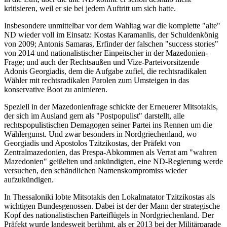
kritisieren, weil er sie bei jedem Auftritt um sich hatte.
Insbesondere unmittelbar vor dem Wahltag war die komplette "alte"
ND wieder voll im Einsatz: Kostas Karamanlis, der Schuldenkönig
von 2009; Antonis Samaras, Erfinder der falschen "success stories"
von 2014 und nationalistischer Einpeitscher in der Mazedonien-
Frage; und auch der Rechtsaußen und Vize-Parteivorsitzende
Adonis Georgiadis, dem die Aufgabe zufiel, die rechtsradikalen
Wähler mit rechtsradikalen Parolen zum Umsteigen in das
konservative Boot zu animieren.
Speziell in der Mazedonienfrage schickte der Erneuerer Mitsotakis,
der sich im Ausland gern als "Postpopulist" darstellt, alle
rechtspopulistischen Demagogen seiner Partei ins Rennen um die
Wählergunst. Und zwar besonders in Nordgriechenland, wo
Georgiadis und Apostolos Tzitzikostas, der Präfekt von
Zentralmazedonien, das Prespa-Abkommen als Verrat am "wahren
Mazedonien" geißelten und ankündigten, eine ND-Regierung werde
versuchen, den schändlichen Namenskompromiss wieder
aufzukündigen.
In Thessaloniki lobte Mitsotakis den Lokalmatator Tzitzikostas als
wichtigen Bundesgenossen. Dabei ist der der Mann der strategische
Kopf des nationalistischen Parteiflügels in Nordgriechenland. Der
Präfekt wurde landesweit berühmt, als er 2013 bei der Militärparade