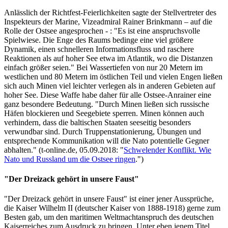
Anlässlich der Richtfest-Feierlichkeiten sagte der Stellvertreter des
Inspekteurs der Marine, Vizeadmiral Rainer Brinkmann – auf die
Rolle der Ostsee angesprochen - : "Es ist eine anspruchsvolle
Spielwiese. Die Enge des Raums bedinge eine viel größere
Dynamik, einen schnelleren Informationsfluss und raschere
Reaktionen als auf hoher See etwa im Atlantik, wo die Distanzen
einfach größer seien." Bei Wassertiefen von nur 20 Metern im
westlichen und 80 Metern im östlichen Teil und vielen Engen ließen
sich auch Minen viel leichter verlegen als in anderen Gebieten auf
hoher See. Diese Waffe habe daher für alle Ostsee-Anrainer eine
ganz besondere Bedeutung. "Durch Minen ließen sich russische
Häfen blockieren und Seegebiete sperren. Minen können auch
verhindern, dass die baltischen Staaten seeseitig besonders
verwundbar sind. Durch Truppenstationierung, Übungen und
entsprechende Kommunikation will die Nato potentielle Gegner
abhalten." (t-online.de, 05.09.2018: "
Schwelender Konflikt. Wie
Nato und Russland um die Ostsee ringen
.")
"Der Dreizack gehört in unsere Faust"
"Der Dreizack gehört in unsere Faust" ist einer jener Aussprüche,
die Kaiser Wilhelm II (deutscher Kaiser von 1888-1918) gerne zum
Besten gab, um den maritimen Weltmachtanspruch des deutschen
Kaiserreiches zum Ausdruck zu bringen. Unter eben jenem Titel