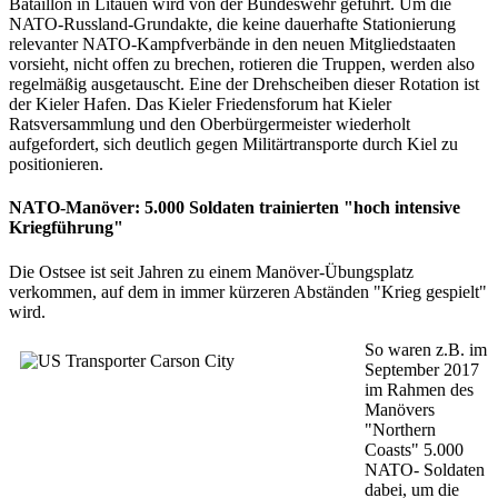
Bataillon in Litauen wird von der Bundeswehr geführt. Um die
NATO-Russland-Grundakte, die keine dauerhafte Stationierung
relevanter NATO-Kampfverbände in den neuen Mitgliedstaaten
vorsieht, nicht offen zu brechen, rotieren die Truppen, werden also
regelmäßig ausgetauscht. Eine der Drehscheiben dieser Rotation ist
der Kieler Hafen. Das Kieler Friedensforum hat Kieler
Ratsversammlung und den Oberbürgermeister wiederholt
aufgefordert, sich deutlich gegen Militärtransporte durch Kiel zu
positionieren.
NATO-Manöver: 5.000 Soldaten trainierten "hoch intensive
Kriegführung"
Die Ostsee ist seit Jahren zu einem Manöver-Übungsplatz
verkommen, auf dem in immer kürzeren Abständen "Krieg gespielt"
wird.
So waren z.B. im
September 2017
im Rahmen des
Manövers
"Northern
Coasts" 5.000
NATO- Soldaten
dabei, um die