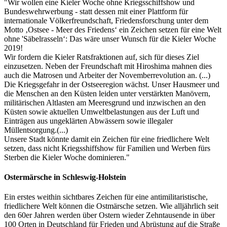
"Wir wollen eine Kieler Woche ohne Kriegsschiffshow und
Bundeswehrwerbung - statt dessen mit einer Plattform für
internationale Völkerfreundschaft, Friedensforschung unter dem
Motto ‚Ostsee - Meer des Friedens‘ ein Zeichen setzen für eine Welt
ohne 'Säbelrasseln‘: Das wäre unser Wunsch für die Kieler Woche
2019!
Wir fordern die Kieler Ratsfraktionen auf, sich für dieses Ziel
einzusetzen. Neben der Freundschaft mit Hiroshima mahnen dies
auch die Matrosen und Arbeiter der Novemberrevolution an. (...)
Die Kriegsgefahr in der Ostseeregion wächst. Unser Hausmeer und
die Menschen an den Küsten leiden unter verstärkten Manövern,
militärischen Altlasten am Meeresgrund und inzwischen an den
Küsten sowie aktuellen Umweltbelastungen aus der Luft und
Einträgen aus ungeklärten Abwässern sowie illegaler
Müllentsorgung.(...)
Unsere Stadt könnte damit ein Zeichen für eine friedlichere Welt
setzen, dass nicht Kriegsshiffshow für Familien und Werben fürs
Sterben die Kieler Woche dominieren."
Ostermärsche in Schleswig-Holstein
Ein erstes weithin sichtbares Zeichen für eine antimilitaristische,
friedlichere Welt können die Ostmärsche setzen. Wie alljährlich seit
den 60er Jahren werden über Ostern wieder Zehntausende in über
100 Orten in Deutschland für Frieden und Abrüstung auf die Straße