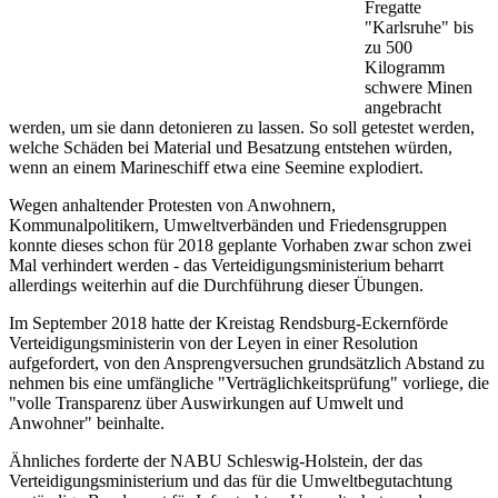
Fregatte
"Karlsruhe" bis
zu 500
Kilogramm
schwere Minen
angebracht
werden, um sie dann detonieren zu lassen. So soll getestet werden,
welche Schäden bei Material und Besatzung entstehen würden,
wenn an einem Marineschiff etwa eine Seemine explodiert.
Wegen anhaltender Protesten von Anwohnern,
Kommunalpolitikern, Umweltverbänden und Friedensgruppen
konnte dieses schon für 2018 geplante Vorhaben zwar schon zwei
Mal verhindert werden - das Verteidigungsministerium beharrt
allerdings weiterhin auf die Durchführung dieser Übungen.
Im September 2018 hatte der Kreistag Rendsburg-Eckernförde
Verteidigungsministerin von der Leyen in einer Resolution
aufgefordert, von den Ansprengversuchen grundsätzlich Abstand zu
nehmen bis eine umfängliche "Verträglichkeitsprüfung" vorliege, die
"volle Transparenz über Auswirkungen auf Umwelt und
Anwohner" beinhalte.
Ähnliches forderte der NABU Schleswig-Holstein, der das
Verteidigungsministerium und das für die Umweltbegutachtung