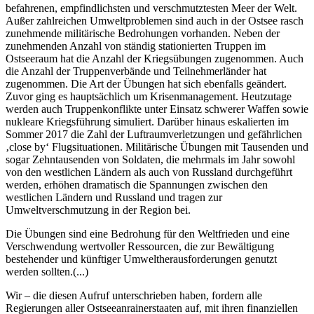
befahrenen, empfindlichsten und verschmutztesten Meer der Welt.
Außer zahlreichen Umweltproblemen sind auch in der Ostsee rasch
zunehmende militärische Bedrohungen vorhanden. Neben der
zunehmenden Anzahl von ständig stationierten Truppen im
Ostseeraum hat die Anzahl der Kriegsübungen zugenommen. Auch
die Anzahl der Truppenverbände und Teilnehmerländer hat
zugenommen. Die Art der Übungen hat sich ebenfalls geändert.
Zuvor ging es hauptsächlich um Krisenmanagement. Heutzutage
werden auch Truppenkonflikte unter Einsatz schwerer Waffen sowie
nukleare Kriegsführung simuliert. Darüber hinaus eskalierten im
Sommer 2017 die Zahl der Luftraumverletzungen und gefährlichen
‚close by‘ Flugsituationen. Militärische Übungen mit Tausenden und
sogar Zehntausenden von Soldaten, die mehrmals im Jahr sowohl
von den westlichen Ländern als auch von Russland durchgeführt
werden, erhöhen dramatisch die Spannungen zwischen den
westlichen Ländern und Russland und tragen zur
Umweltverschmutzung in der Region bei.
Die Übungen sind eine Bedrohung für den Weltfrieden und eine
Verschwendung wertvoller Ressourcen, die zur Bewältigung
bestehender und künftiger Umweltherausforderungen genutzt
werden sollten.(...)
Wir – die diesen Aufruf unterschrieben haben, fordern alle
Regierungen aller Ostseeanrainerstaaten auf, mit ihren finanziellen