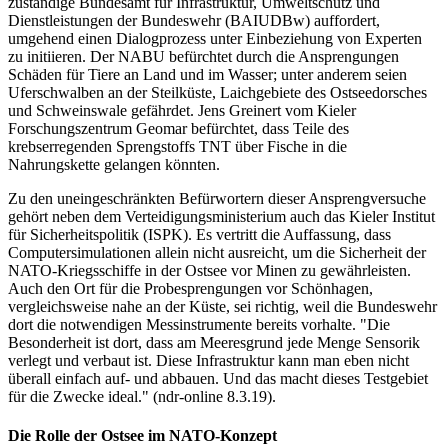
zuständige Bundesamt für Infrastruktur, Umweltschutz und
Dienstleistungen der Bundeswehr (BAIUDBw) auffordert,
umgehend einen Dialogprozess unter Einbeziehung von Experten
zu initiieren. Der NABU befürchtet durch die Ansprengungen
Schäden für Tiere an Land und im Wasser; unter anderem seien
Uferschwalben an der Steilküste, Laichgebiete des Ostseedorsches
und Schweinswale gefährdet. Jens Greinert vom Kieler
Forschungszentrum Geomar befürchtet, dass Teile des
krebserregenden Sprengstoffs TNT über Fische in die
Nahrungskette gelangen könnten.
Zu den uneingeschränkten Befürwortern dieser Ansprengversuche
gehört neben dem Verteidigungsministerium auch das Kieler Institut
für Sicherheitspolitik (ISPK). Es vertritt die Auffassung, dass
Computersimulationen allein nicht ausreicht, um die Sicherheit der
NATO-Kriegsschiffe in der Ostsee vor Minen zu gewährleisten.
Auch den Ort für die Probesprengungen vor Schönhagen,
vergleichsweise nahe an der Küste, sei richtig, weil die Bundeswehr
dort die notwendigen Messinstrumente bereits vorhalte. "Die
Besonderheit ist dort, dass am Meeresgrund jede Menge Sensorik
verlegt und verbaut ist. Diese Infrastruktur kann man eben nicht
überall einfach auf- und abbauen. Und das macht dieses Testgebiet
für die Zwecke ideal." (ndr-online 8.3.19).
Die Rolle der Ostsee im NATO-Konzept