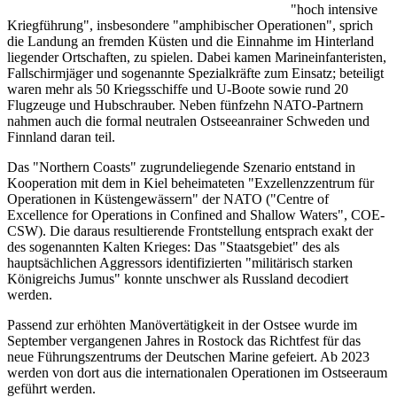
"hoch intensive
Kriegführung", insbesondere "amphibischer Operationen", sprich
die Landung an fremden Küsten und die Einnahme im Hinterland
liegender Ortschaften, zu spielen. Dabei kamen Marineinfanteristen,
Fallschirmjäger und sogenannte Spezialkräfte zum Einsatz; beteiligt
waren mehr als 50 Kriegsschiffe und U-Boote sowie rund 20
Flugzeuge und Hubschrauber. Neben fünfzehn NATO-Partnern
nahmen auch die formal neutralen Ostseeanrainer Schweden und
Finnland daran teil.
Das "Northern Coasts" zugrundeliegende Szenario entstand in
Kooperation mit dem in Kiel beheimateten "Exzellenzzentrum für
Operationen in Küstengewässern" der NATO ("Centre of
Excellence for Operations in Confined and Shallow Waters", COE-
CSW). Die daraus resultierende Frontstellung entsprach exakt der
des sogenannten Kalten Krieges: Das "Staatsgebiet" des als
hauptsächlichen Aggressors identifizierten "militärisch starken
Königreichs Jumus" konnte unschwer als Russland decodiert
werden.
Passend zur erhöhten Manövertätigkeit in der Ostsee wurde im
September vergangenen Jahres in Rostock das Richtfest für das
neue Führungszentrums der Deutschen Marine gefeiert. Ab 2023
werden von dort aus die internationalen Operationen im Ostseeraum
geführt werden.