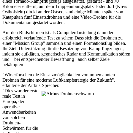
eines Tornado-Kampfflugzeugs ausgestattet, gestartet - und 70
Kilometer entfernt, auf dem Truppenübungsplatz Todendorf (Kreis
Ostholstein) direkt an der Ostsee, sind einige Minuten später von
Katapulten fünf Einsatzdrohnen und eine Video-Drohne für die
Dokumentation gestartet worden.
Auf den Bildschirmen ist als Computerdarstellung dann der
erfolgreich verlaufende Test zu sehen: Dass sich die Drohnen zu
einer "Mission Group" sammeln und einen Formationsflug bilden.
Ihr Ziel: Unterstützung für die Besatzung von Kampfflugzeugen,
indem sie aufklären, gegnerisches Radar und Kommunikation stören
und – bei entsprechender Bewaffnung - auch selber Ziele
bekämpfen
"Wir erforschen die Einsatzmöglichkeiten von unbemannten
Drohnen für eine moderne Luftkampfstrategie der Zukunft",
erläuterte der Airbus-Sprecher.
"Dies war der erste
reale Test in
Europa, der
operative
Anwendbarkeiten
von solchen
Drohnen-
Schwärmen für die