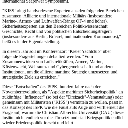
International Seapower Symposium).
"KISS bringt handverlesene Experten aus den folgenden Bereichen
zusammen: Alliierte und internationale Militärs (insbesondere
Marine-, Armee- und Luftwaffen-Ränge OF-4 und höher),
Sicherheitsexperten aus den Bereichen Politikwissenschaft,
Geschichte, Recht und von politischen Entscheidungsträgern
(insbesondere aus Berlin, Brüssel, multinationalen Kommandos),"
heißt es in der Eigendarstellung.
In diesem Jahr soll im Konferenzort "Kieler Yachtclub" über
folgende Fragestellungen debattiert werden: "Vom
Zusammenwirken von Luftstreitkräften, Armee, Marine,
Küstenwacht, Weltraum- und Cybergemeinschaft und anderen
Institutionen, um die alliierte maritime Strategie umzusetzen und
strategische Ziele zu erreichen."
Diese "Botschaften" des ISPK, hundert Jahre nach der
Novemberrevolution, als "Aspekte maritimer Sicherheitspolitik" an
zukünftige "Influencer" (so bei der "Dreizack"-Veranstaltung) oder
gemeinsam mit Militaristen ("KISS") vermitteln zu wollen, passt in
das Konzept des ISPK wie die Faust aufs Auge und wirft erneut die
Frage auf, warum die Christian-Albrechts-Universität (CAU) dieses
Institut nicht endlich vor die Tür setzt und statt Kriegspolitik endlich
wieder Friedenspolitik forscht und lehrt.