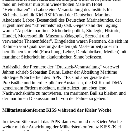
fand im Februar nun zum wiederholten Male im Hotel
"Heimathafen" in Laboe eine Veranstaltung des Instituts für
Sicherheitspolitik Kiel (ISPK) und der Deutschen Maritime
Akademie Laboe (Bestandteil des Deutschen Marinebundes, der
Eigentümer des "Ehrenmals" ist) statt. Gegenstand der Tagung
waren "Aspekte maritimer Sicherheitspolitik, Strategie, Historie,
Handel, Meerespolitik, Museumspädagogik, Seerecht und
verwandter Themenfelder". Eingeladen waren Personen, die sich im
Rahmen von Qualifizierungsarbeiten (ab Masterarbeit) oder im
beruflichen Umfeld (Forschung, Lehre, Denkfabriken, Medien) mit
maritimer Sicherheit im akademischen Sinne befassen.
Anlässlich der Premiere der "Dreizack-Veranstaltung" vor zwei
Jahren schrieb Sebastian Bruns, Leiter der Abteilung Maritime
Strategie & Sicherheit des ISPK: "Es sind aber gerade die
Praxisnähe und interdisziplinärer Austausch, die ISPK und DMA
gemeinsam fördern möchten, nicht zuletzt, um eben jene
Nachwuchskräfte zu motivieren, am maritimen Ball zu bleiben und
der maritimen Diskussion nicht von der Fahne zu gehen."
Militaristenkonferenz KISS während der Kieler Woche
In diesem Stile macht das ISPK dann während der Kieler Woche
weiter mit der Ausrichtung der Militaristenkonferenz KISS (Kiel