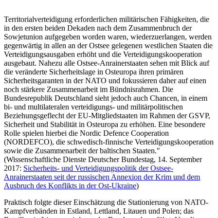
Territorialverteidigung erforderlichen militärischen Fähigkeiten, die
in den ersten beiden Dekaden nach dem Zusammenbruch der
Sowjetunion aufgegeben worden waren, wiederzuerlangen, werden
gegenwärtig in allen an der Ostsee gelegenen westlichen Staaten die
Verteidigungsausgaben erhöht und die Verteidigungskooperation
ausgebaut. Nahezu alle Ostsee-Anrainerstaaten sehen mit Blick auf
die veränderte Sicherheitslage in Osteuropa ihren primären
Sicherheitsgaranten in der NATO und fokussieren daher auf einen
noch stärkere Zusammenarbeit im Bündnisrahmen. Die
Bundesrepublik Deutschland sieht jedoch auch Chancen, in einem
bi- und multilateralen verteidigungs- und militärpolitischen
Beziehungsgeflecht der EU-Mitgliedstaaten im Rahmen der GSVP,
Sicherheit und Stabilität in Osteuropa zu erhöhen. Eine besondere
Rolle spielen hierbei die Nordic Defence Cooperation
(NORDEFCO), die schwedisch-finnische Verteidigungskooperation
sowie die Zusammenarbeit der baltischen Staaten."
(Wissenschaftliche Dienste Deutscher Bundestag, 14. September
2017:
Sicherheits- und Verteidigungspolitik der Ostsee-
Anrainerstaaten seit der russischen Annexion der Krim und dem
Ausbruch des Konflikts in der Ost-Ukraine
)
Praktisch folgte dieser Einschätzung die Stationierung von NATO-
Kampfverbänden in Estland, Lettland, Litauen und Polen; das