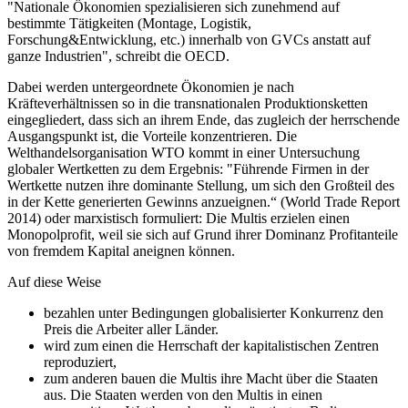
"Nationale Ökonomien spezialisieren sich zunehmend auf
bestimmte Tätigkeiten (Montage, Logistik,
Forschung&Entwicklung, etc.) innerhalb von GVCs anstatt auf
ganze Industrien", schreibt die OECD.
Dabei werden untergeordnete Ökonomien je nach
Kräfteverhältnissen so in die transnationalen Produktionsketten
eingegliedert, dass sich an ihrem Ende, das zugleich der herrschende
Ausgangspunkt ist, die Vorteile konzentrieren. Die
Welthandelsorganisation WTO kommt in einer Untersuchung
globaler Wertketten zu dem Ergebnis: "Führende Firmen in der
Wertkette nutzen ihre dominante Stellung, um sich den Großteil des
in der Kette generierten Gewinns anzueignen.“ (World Trade Report
2014) oder marxistisch formuliert: Die Multis erzielen einen
Monopolprofit, weil sie sich auf Grund ihrer Dominanz Profitanteile
von fremdem Kapital aneignen können.
Auf diese Weise
bezahlen unter Bedingungen globalisierter Konkurrenz den
Preis die Arbeiter aller Länder.
wird zum einen die Herrschaft der kapitalistischen Zentren
reproduziert,
zum anderen bauen die Multis ihre Macht über die Staaten
aus. Die Staaten werden von den Multis in einen