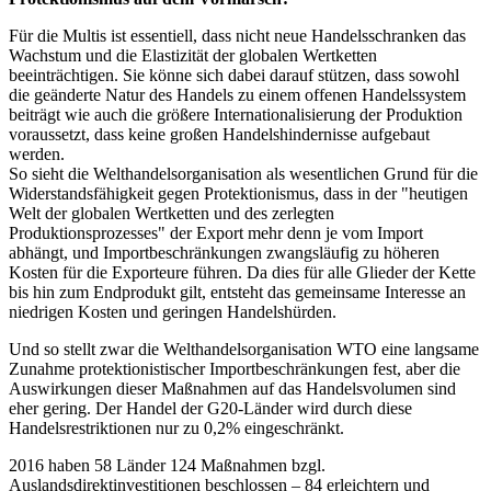
Für die Multis ist essentiell, dass nicht neue Handelsschranken das
Wachstum und die Elastizität der globalen Wertketten
beeinträchtigen. Sie könne sich dabei darauf stützen, dass sowohl
die geänderte Natur des Handels zu einem offenen Handelssystem
beiträgt wie auch die größere Internationalisierung der Produktion
voraussetzt, dass keine großen Handelshindernisse aufgebaut
werden.
So sieht die Welthandelsorganisation als wesentlichen Grund für die
Widerstandsfähigkeit gegen Protektionismus, dass in der "heutigen
Welt der globalen Wertketten und des zerlegten
Produktionsprozesses" der Export mehr denn je vom Import
abhängt, und Importbeschränkungen zwangsläufig zu höheren
Kosten für die Exporteure führen. Da dies für alle Glieder der Kette
bis hin zum Endprodukt gilt, entsteht das gemeinsame Interesse an
niedrigen Kosten und geringen Handelshürden.
Und so stellt zwar die Welthandelsorganisation WTO eine langsame
Zunahme protektionistischer Importbeschränkungen fest, aber die
Auswirkungen dieser Maßnahmen auf das Handelsvolumen sind
eher gering. Der Handel der G20-Länder wird durch diese
Handelsrestriktionen nur zu 0,2% eingeschränkt.
2016 haben 58 Länder 124 Maßnahmen bzgl.
Auslandsdirektinvestitionen beschlossen – 84 erleichtern und