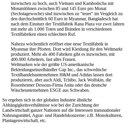
inzwischen zu hoch, auch Vietnam und Kambodscha mit
Monatslöhnen zwischen 85 und 145 Euro pro Monat
(Sechstagewoche) sind inzwischen zu "teuer" im Vergleich zu
den durchschnittlich 60 Euro in Myanmar, Bangladesch hat
nach dem Einsturz der Textilfabrik Rana Plaza vor zwei Jahren
mit mehr als 1.000 Toten und Bränden in verschiedenen
Textilfabriken einen schlechten Ruf.
Nahezu wöchentlich eröffnet eine neue Textilfabrik in
Myanmar ihre Pforten. Dort wird Kleidung für den Weltmarkt
produziert. Mehr als 400 Fabriken gibt es inzwischen, mit
400.000 Arbeitern, fast alles Frauen.
Weltmarken wie der größte US-amerikanische
Bekleidungseinzelhändler Gap Inc., das schwedische
Textilhandelsunternehmen H&M und Adidas lassen dort
produzieren, aber auch Aldi, Tchibo, Jack Wolfskin, die
Rosenheimer Dessous-Firma Anita oder das deutsche
Wäscheunternehmen ESGE aus Schwaben.
So ergeben sich in der globalen Industrie ähnliche
Abhängigkeitsverhältnisse wie bei der Zurichtung der
Landwirtschaft ganzer Nationen auf die Interessen transnationaler
Nahrungsmittel, Agrar- und Handelskonzerne: z.B. Monokulturen,
Plantagenwirtschaft, etc.