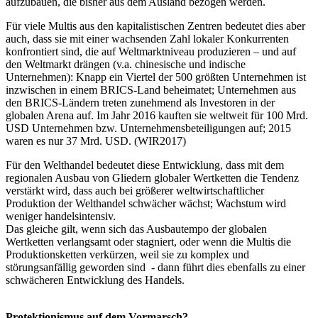
aufzubauen, die bisher aus dem Ausland bezogen werden.
Für viele Multis aus den kapitalistischen Zentren bedeutet dies aber
auch, dass sie mit einer wachsenden Zahl lokaler Konkurrenten
konfrontiert sind, die auf Weltmarktniveau produzieren – und auf
den Weltmarkt drängen (v.a. chinesische und indische
Unternehmen): Knapp ein Viertel der 500 größten Unternehmen ist
inzwischen in einem BRICS-Land beheimatet; Unternehmen aus
den BRICS-Ländern treten zunehmend als Investoren in der
globalen Arena auf. Im Jahr 2016 kauften sie weltweit für 100 Mrd.
USD Unternehmen bzw. Unternehmensbeteiligungen auf; 2015
waren es nur 37 Mrd. USD. (WIR2017)
Für den Welthandel bedeutet diese Entwicklung, dass mit dem
regionalen Ausbau von Gliedern globaler Wertketten die Tendenz
verstärkt wird, dass auch bei größerer weltwirtschaftlicher
Produktion der Welthandel schwächer wächst; Wachstum wird
weniger handelsintensiv.
Das gleiche gilt, wenn sich das Ausbautempo der globalen
Wertketten verlangsamt oder stagniert, oder wenn die Multis die
Produktionsketten verkürzen, weil sie zu komplex und
störungsanfällig geworden sind - dann führt dies ebenfalls zu einer
schwächeren Entwicklung des Handels.
Protektionismus auf dem Vormarsch?