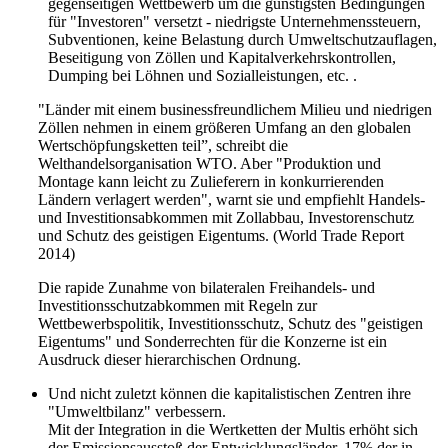
gegenseitigen Wettbewerb um die günstigsten Bedingungen
für "Investoren" versetzt - niedrigste Unternehmenssteuern,
Subventionen, keine Belastung durch Umweltschutzauflagen,
Beseitigung von Zöllen und Kapitalverkehrskontrollen,
Dumping bei Löhnen und Sozialleistungen, etc. .
"Länder mit einem businessfreundlichem Milieu und niedrigen
Zöllen nehmen in einem größeren Umfang an den globalen
Wertschöpfungsketten teil”, schreibt die
Welthandelsorganisation WTO. Aber "Produktion und
Montage kann leicht zu Zulieferern in konkurrierenden
Ländern verlagert werden", warnt sie und empfiehlt Handels-
und Investitionsabkommen mit Zollabbau, Investorenschutz
und Schutz des geistigen Eigentums. (World Trade Report
2014)
Die rapide Zunahme von bilateralen Freihandels- und
Investitionsschutzabkommen mit Regeln zur
Wettbewerbspolitik, Investitionsschutz, Schutz des "geistigen
Eigentums" und Sonderrechten für die Konzerne ist ein
Ausdruck dieser hierarchischen Ordnung.
Und nicht zuletzt können die kapitalistischen Zentren ihre
"Umweltbilanz" verbessern.
Mit der Integration in die Wertketten der Multis erhöht sich
der Emissionsausstoß der Entwicklungsländer. 17% der in