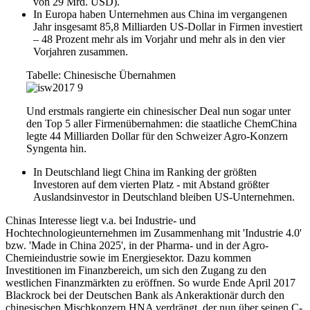
von 29 Mrd. USD).
In Europa haben Unternehmen aus China im vergangenen
Jahr insgesamt 85,8 Milliarden US-Dollar in Firmen investiert
– 48 Prozent mehr als im Vorjahr und mehr als in den vier
Vorjahren zusammen.
Tabelle: Chinesische Übernahmen
Und erstmals rangierte ein chinesischer Deal nun sogar unter
den Top 5 aller Firmenübernahmen: die staatliche ChemChina
legte 44 Milliarden Dollar für den Schweizer Agro-Konzern
Syngenta hin.
In Deutschland liegt China im Ranking der größten
Investoren auf dem vierten Platz - mit Abstand größter
Auslandsinvestor in Deutschland bleiben US-Unternehmen.
Chinas Interesse liegt v.a. bei Industrie- und
Hochtechnologieunternehmen im Zusammenhang mit 'Industrie 4.0'
bzw. 'Made in China 2025', in der Pharma- und in der Agro-
Chemieindustrie sowie im Energiesektor. Dazu kommen
Investitionen im Finanzbereich, um sich den Zugang zu den
westlichen Finanzmärkten zu eröffnen. So wurde Ende April 2017
Blackrock bei der Deutschen Bank als Ankeraktionär durch den
chinesischen Mischkonzern HNA verdrängt, der nun über seinen C-