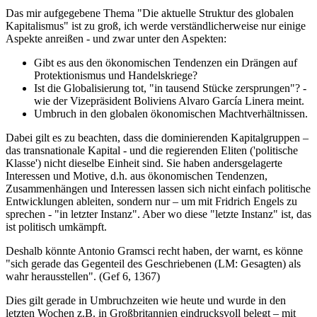
Das mir aufgegebene Thema "Die aktuelle Struktur des globalen
Kapitalismus" ist zu groß, ich werde verständlicherweise nur einige
Aspekte anreißen - und zwar unter den Aspekten:
Gibt es aus den ökonomischen Tendenzen ein Drängen auf
Protektionismus und Handelskriege?
Ist die Globalisierung tot, "in tausend Stücke zersprungen"? -
wie der Vizepräsident Boliviens Alvaro García Linera meint.
Umbruch in den globalen ökonomischen Machtverhältnissen.
Dabei gilt es zu beachten, dass die dominierenden Kapitalgruppen –
das transnationale Kapital - und die regierenden Eliten ('politische
Klasse') nicht dieselbe Einheit sind. Sie haben andersgelagerte
Interessen und Motive, d.h. aus ökonomischen Tendenzen,
Zusammenhängen und Interessen lassen sich nicht einfach politische
Entwicklungen ableiten, sondern nur – um mit Fridrich Engels zu
sprechen - "in letzter Instanz". Aber wo diese "letzte Instanz" ist, das
ist politisch umkämpft.
Deshalb könnte Antonio Gramsci recht haben, der warnt, es könne
"sich gerade das Gegenteil des Geschriebenen (LM: Gesagten) als
wahr herausstellen". (Gef 6, 1367)
Dies gilt gerade in Umbruchzeiten wie heute und wurde in den
letzten Wochen z.B. in Großbritannien eindrucksvoll belegt – mit