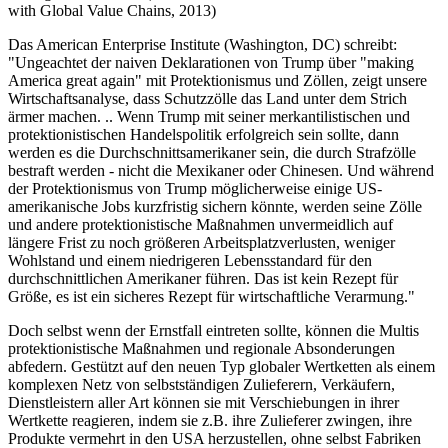
with Global Value Chains, 2013)
Das American Enterprise Institute (Washington, DC) schreibt:
"Ungeachtet der naiven Deklarationen von Trump über "making
America great again" mit Protektionismus und Zöllen, zeigt unsere
Wirtschaftsanalyse, dass Schutzzölle das Land unter dem Strich
ärmer machen. .. Wenn Trump mit seiner merkantilistischen und
protektionistischen Handelspolitik erfolgreich sein sollte, dann
werden es die Durchschnittsamerikaner sein, die durch Strafzölle
bestraft werden - nicht die Mexikaner oder Chinesen. Und während
der Protektionismus von Trump möglicherweise einige US-
amerikanische Jobs kurzfristig sichern könnte, werden seine Zölle
und andere protektionistische Maßnahmen unvermeidlich auf
längere Frist zu noch größeren Arbeitsplatzverlusten, weniger
Wohlstand und einem niedrigeren Lebensstandard für den
durchschnittlichen Amerikaner führen. Das ist kein Rezept für
Größe, es ist ein sicheres Rezept für wirtschaftliche Verarmung."
Doch selbst wenn der Ernstfall eintreten sollte, können die Multis
protektionistische Maßnahmen und regionale Absonderungen
abfedern. Gestützt auf den neuen Typ globaler Wertketten als einem
komplexen Netz von selbstständigen Zulieferern, Verkäufern,
Dienstleistern aller Art können sie mit Verschiebungen in ihrer
Wertkette reagieren, indem sie z.B. ihre Zulieferer zwingen, ihre
Produkte vermehrt in den USA herzustellen, ohne selbst Fabriken