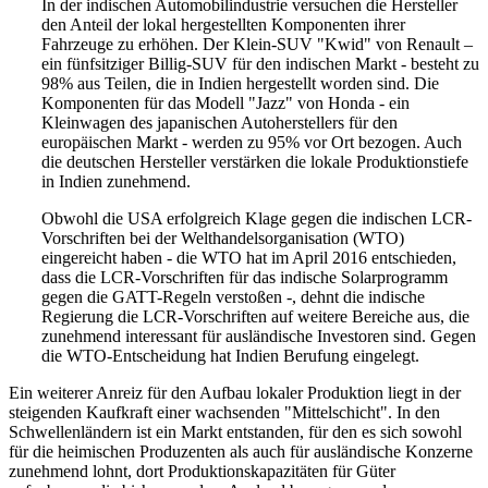
In der indischen Automobilindustrie versuchen die Hersteller
den Anteil der lokal hergestellten Komponenten ihrer
Fahrzeuge zu erhöhen. Der Klein-SUV "Kwid" von Renault –
ein fünfsitziger Billig-SUV für den indischen Markt - besteht zu
98% aus Teilen, die in Indien hergestellt worden sind. Die
Komponenten für das Modell "Jazz" von Honda - ein
Kleinwagen des japanischen Autoherstellers für den
europäischen Markt - werden zu 95% vor Ort bezogen. Auch
die deutschen Hersteller verstärken die lokale Produktionstiefe
in Indien zunehmend.
Obwohl die USA erfolgreich Klage gegen die indischen LCR-
Vorschriften bei der Welthandelsorganisation (WTO)
eingereicht haben - die WTO hat im April 2016 entschieden,
dass die LCR-Vorschriften für das indische Solarprogramm
gegen die GATT-Regeln verstoßen -, dehnt die indische
Regierung die LCR-Vorschriften auf weitere Bereiche aus, die
zunehmend interessant für ausländische Investoren sind. Gegen
die WTO-Entscheidung hat Indien Berufung eingelegt.
Ein weiterer Anreiz für den Aufbau lokaler Produktion liegt in der
steigenden Kaufkraft einer wachsenden "Mittelschicht". In den
Schwellenländern ist ein Markt entstanden, für den es sich sowohl
für die heimischen Produzenten als auch für ausländische Konzerne
zunehmend lohnt, dort Produktionskapazitäten für Güter