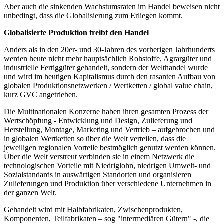
Aber auch die sinkenden Wachstumsraten im Handel beweisen nicht
unbedingt, dass die Globalisierung zum Erliegen kommt.
Globalisierte Produktion treibt den Handel
Anders als in den 20er- und 30-Jahren des vorherigen Jahrhunderts
werden heute nicht mehr hauptsächlich Rohstoffe, Agrargüter und
industrielle Fertiggüter gehandelt, sondern der Welthandel wurde
und wird im heutigen Kapitalismus durch den rasanten Aufbau von
globalen Produktionsnetzwerken / Wertketten / global value chain,
kurz GVC angetrieben.
Die Multinationalen Konzerne haben ihren gesamten Prozess der
Wertschöpfung - Entwicklung und Design, Zulieferung und
Herstellung, Montage, Marketing und Vertrieb – aufgebrochen und
in globalen Wertketten so über die Welt verteilen, dass die
jeweiligen regionalen Vorteile bestmöglich genutzt werden können.
Über die Welt verstreut verbinden sie in einem Netzwerk die
technologischen Vorteile mit Niedriglohn, niedrigen Umwelt- und
Sozialstandards in auswärtigen Standorten und organisieren
Zulieferungen und Produktion über verschiedene Unternehmen in
der ganzen Welt.
Gehandelt wird mit Halbfabrikaten, Zwischenprodukten,
Komponenten, Teilfabrikaten – sog "intermediären Gütern" -, die