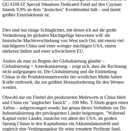
QUADRAT Special Situations Dedicated Fund auf den Cayman
Islands 9,9% an dem "deutschen" Kreditinstitut hält – und damit
größter Einzelaktionär ist.
Dies sind nur einige Schlaglichter, mit denen ich auf die große
Veränderung im globalen Machtgefüge hinweisen will: die
historische Machtverschiebung von West nach Ost, mit einem viel
mächtigeren China und einer weniger mächtigen USA, einem
stärkeren Indien und einer schwächeren EU.
Anders als man zu Beginn der Globalisierung glaubte –
Globalisierung = Amerikanisierung – zeigt sich, dass die Rechnung
nicht aufgegangen ist. Die Globalisierung und die Einbindung
Chinas in die Produktionsnetzwerke der westlichen Multis haben
Kräfte entfesselt, die zur größten Herausforderung für den Westen
werden.
Obwohl nur ein Fünftel des produzierten Mehrwerts in China blieb
und China ein "ungleicher Tausch" – 100 Mio. T-Shirts gegen einen
Airbus – aufgezwungen wurde, hat genau dieses Verhältnis zur De-
Industrialisierung der privilegierten Länder beigetragen. "Während
Kapital vieler Länder, zunächst vor allem der USA, im großen
Sprung Chinas in den Kapitalismus ein Akkumulationsfeld und
zugleich eine Verjüngungskur für seine ermattete Profitrate fand,