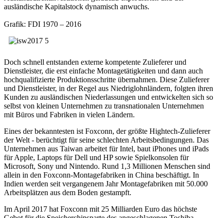
ausländische Kapitalstock dynamisch anwuchs.
Grafik: FDI 1970 – 2016
Doch schnell entstanden externe kompetente Zulieferer und
Dienstleister, die erst einfache Montagetätigkeiten und dann auch
hochqualifizierte Produktionsschritte übernahmen. Diese Zulieferer
und Dienstleister, in der Regel aus Niedriglohnländern, folgten ihren
Kunden zu ausländischen Niederlassungen und entwickelten sich so
selbst von kleinen Unternehmen zu transnationalen Unternehmen
mit Büros und Fabriken in vielen Ländern.
Eines der bekanntesten ist Foxconn, der größte Hightech-Zulieferer
der Welt - berüchtigt für seine schlechten Arbeitsbedingungen. Das
Unternehmen aus Taiwan arbeitet für Intel, baut iPhones und iPads
für Apple, Laptops für Dell und HP sowie Spielkonsolen für
Microsoft, Sony und Nintendo. Rund 1,3 Millionen Menschen sind
allein in den Foxconn-Montagefabriken in China beschäftigt. In
Indien werden seit vergangenem Jahr Montagefabriken mit 50.000
Arbeitsplätzen aus dem Boden gestampft.
Im April 2017 hat Foxconn mit 25 Milliarden Euro das höchste
Gebot für die Speicherchipsparte des angeschlagenen Toshiba-