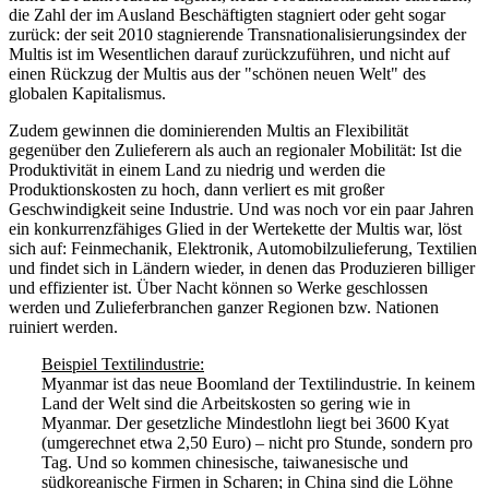
die Zahl der im Ausland Beschäftigten stagniert oder geht sogar
zurück: der seit 2010 stagnierende Transnationalisierungsindex der
Multis ist im Wesentlichen darauf zurückzuführen, und nicht auf
einen Rückzug der Multis aus der "schönen neuen Welt" des
globalen Kapitalismus.
Zudem gewinnen die dominierenden Multis an Flexibilität
gegenüber den Zulieferern als auch an regionaler Mobilität: Ist die
Produktivität in einem Land zu niedrig und werden die
Produktionskosten zu hoch, dann verliert es mit großer
Geschwindigkeit seine Industrie. Und was noch vor ein paar Jahren
ein konkurrenzfähiges Glied in der Wertekette der Multis war, löst
sich auf: Feinmechanik, Elektronik, Automobilzulieferung, Textilien
und findet sich in Ländern wieder, in denen das Produzieren billiger
und effizienter ist. Über Nacht können so Werke geschlossen
werden und Zulieferbranchen ganzer Regionen bzw. Nationen
ruiniert werden.
Beispiel Textilindustrie:
Myanmar ist das neue Boomland der Textilindustrie. In keinem
Land der Welt sind die Arbeitskosten so gering wie in
Myanmar. Der gesetzliche Mindestlohn liegt bei 3600 Kyat
(umgerechnet etwa 2,50 Euro) – nicht pro Stunde, sondern pro
Tag. Und so kommen chinesische, taiwanesische und
südkoreanische Firmen in Scharen; in China sind die Löhne