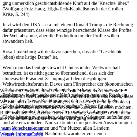
ging unmerklich geschichtsbildende Kraft auf die 'Knechte' über."
(Wolfgang Fritz Haug, High-Tech-Kapitalismus in der Großen
Krise, S. 244)
Jetzt wird den USA – u.a. mit einem Donald Trump - die Rechnung
dafür präsentiert, dass seine winzige herrschende Klasse die Profite
der Welt absahnte, aber die Produktion um der Profite willen
abwandern ließ.
Rosa Luxemburg würde davonsprechen, dass die "Geschichte
(eben) eine listige Dame" ist.
Wenn man das heutige Gewicht Chinas in der Weltwirtschaft
betrachtet, ist es nicht ganz so überraschend, dass sich der
chinesische Präsident Xi Jinping auf dem diesjährigen
Weltwirtschaftsforum in Davos zum Fürsprecher der ökonomischen
Globalisierung und des Freihandels aufschwang. Xi räumte zwar
Wir nutzen Cookies auf unserer Website. Einige von ihnen sind
Probleme wie die wachsende Kluft zwischen Arm und Reich ein,
essenziell für den Betrieb der Seite, während andere uns helfen, diese
dies sei aber "keine Rechtfertigung dafür, die wirtschaftliche
Website und die Nutzererfahrung zu verbessern (Tracking Cookies).
Globalisierung insgesamt abzuschreiben". Xi trat für eine
Sie können selbst entscheiden, ob Sie die Cookies zulassen möchten.
"einschließende Globalisierung" ein und rief auf, gemeinsam die
Bitte beachten Sie, dass bei einer Ablehnung womöglich nicht mehr
Globalisierung zu gestalten, die negativen Wirkungen aufzufangen
alle Funktionalitäten der Seite zur Verfügung stehen.
und alle einzubinden. Nur so könnten ihre positiven Auswirkungen
zum Vorschein kommen und "ihr Nutzen allen Ländern
Akzeptieren
Ablehnen
zugutekommen". Mit Nachdruck warnte er vor neuen
Weitere Informationen