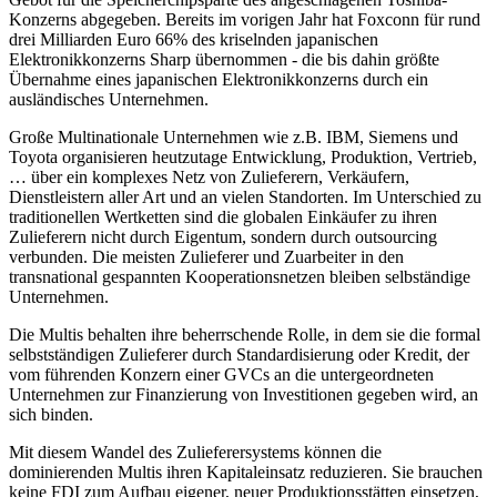
Konzerns abgegeben. Bereits im vorigen Jahr hat Foxconn für rund
drei Milliarden Euro 66% des kriselnden japanischen
Elektronikkonzerns Sharp übernommen - die bis dahin größte
Übernahme eines japanischen Elektronikkonzerns durch ein
ausländisches Unternehmen.
Große Multinationale Unternehmen wie z.B. IBM, Siemens und
Toyota organisieren heutzutage Entwicklung, Produktion, Vertrieb,
… über ein komplexes Netz von Zulieferern, Verkäufern,
Dienstleistern aller Art und an vielen Standorten. Im Unterschied zu
traditionellen Wertketten sind die globalen Einkäufer zu ihren
Zulieferern nicht durch Eigentum, sondern durch outsourcing
verbunden. Die meisten Zulieferer und Zuarbeiter in den
transnational gespannten Kooperationsnetzen bleiben selbständige
Unternehmen.
Die Multis behalten ihre beherrschende Rolle, in dem sie die formal
selbstständigen Zulieferer durch Standardisierung oder Kredit, der
vom führenden Konzern einer GVCs an die untergeordneten
Unternehmen zur Finanzierung von Investitionen gegeben wird, an
sich binden.
Mit diesem Wandel des Zulieferersystems können die
dominierenden Multis ihren Kapitaleinsatz reduzieren. Sie brauchen
keine FDI zum Aufbau eigener, neuer Produktionsstätten einsetzen,