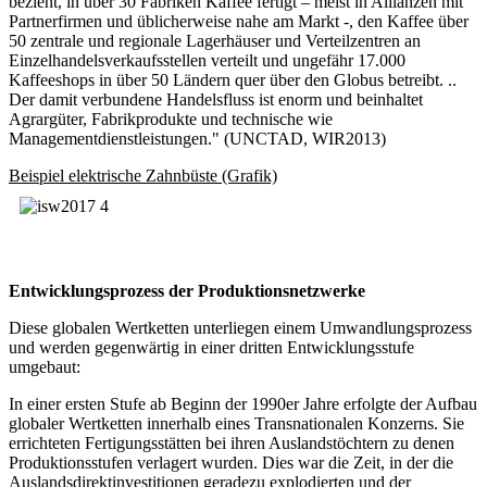
bezieht, in über 30 Fabriken Kaffee fertigt – meist in Allianzen mit
Partnerfirmen und üblicherweise nahe am Markt -, den Kaffee über
50 zentrale und regionale Lagerhäuser und Verteilzentren an
Einzelhandelsverkaufsstellen verteilt und ungefähr 17.000
Kaffeeshops in über 50 Ländern quer über den Globus betreibt. ..
Der damit verbundene Handelsfluss ist enorm und beinhaltet
Agrargüter, Fabrikprodukte und technische wie
Managementdienstleistungen." (UNCTAD, WIR2013)
Beispiel elektrische Zahnbüste (Grafik)
Entwicklungsprozess der Produktionsnetzwerke
Diese globalen Wertketten unterliegen einem Umwandlungsprozess
und werden gegenwärtig in einer dritten Entwicklungsstufe
umgebaut:
In einer ersten Stufe ab Beginn der 1990er Jahre erfolgte der Aufbau
globaler Wertketten innerhalb eines Transnationalen Konzerns. Sie
errichteten Fertigungsstätten bei ihren Auslandstöchtern zu denen
Produktionsstufen verlagert wurden. Dies war die Zeit, in der die
Auslandsdirektinvestitionen geradezu explodierten und der