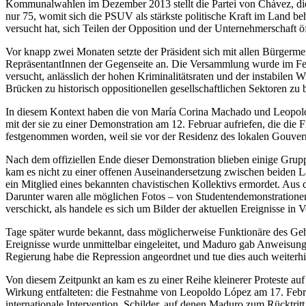
Kommunalwahlen im Dezember 2013 stellt die Partei von Chávez, die 
nur 75, womit sich die PSUV als stärkste politische Kraft im Land 
versucht hat, sich Teilen der Opposition und der Unternehmerschaft ö
Vor knapp zwei Monaten setzte der Präsident sich mit allen Bürgerm
RepräsentantInnen der Gegenseite an. Die Versammlung wurde im Fer
versucht, anlässlich der hohen Kriminalitätsraten und der instabilen 
Brücken zu historisch oppositionellen gesellschaftlichen Sektoren z
In diesem Kontext haben die von María Corina Machado und Leopoldo 
mit der sie zu einer Demonstration am 12. Februar aufriefen, die die
festgenommen worden, weil sie vor der Residenz des lokalen Gouverne
Nach dem offiziellen Ende dieser Demonstration blieben einige Gru
kam es nicht zu einer offenen Auseinandersetzung zwischen beiden L
ein Mitglied eines bekannten chavistischen Kollektivs ermordet. Aus
Darunter waren alle möglichen Fotos – von Studentendemonstrationen 
verschickt, als handele es sich um Bilder der aktuellen Ereignisse in 
Tage später wurde bekannt, dass möglicherweise Funktionäre des Gehe
Ereignisse wurde unmittelbar eingeleitet, und Maduro gab Anweisung,
Regierung habe die Repression angeordnet und tue dies auch weiterhi
Von diesem Zeitpunkt an kam es zu einer Reihe kleinerer Proteste auf 
Wirkung entfalteten: die Festnahme von Leopoldo López am 17. Februa
internationale Intervention, Schilder, auf denen Maduro zum Rücktrit