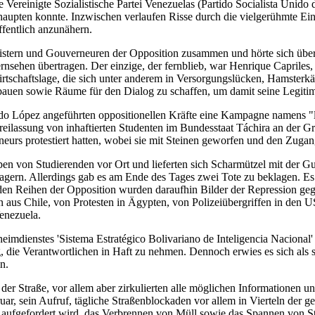
Vereinigte Sozialistische Partei Venezuelas (Partido Socialista Uni
behaupten konnte. Inzwischen verlaufen Risse durch die vielgerühmte 
ffentlich anzunähern.
eistern und Gouverneuren der Opposition zusammen und hörte sich über
nsehen übertragen. Der einzige, der fernblieb, war Henrique Caprile
Wirtschaftslage, die sich unter anderem in Versorgungslücken, Hamsterkä
u bauen sowie Räume für den Dialog zu schaffen, um damit seine Legitim
López angeführten oppositionellen Kräfte eine Kampagne namens "la s
 Freilassung von inhaftierten Studenten im Bundesstaat Táchira an der 
urs protestiert hatten, wobei sie mit Steinen geworfen und den Zugan
ppen von Studierenden vor Ort und lieferten sich Scharmützel mit der
agern. Allerdings gab es am Ende des Tages zwei Tote zu beklagen. E
 den Reihen der Opposition wurden daraufhin Bilder der Repression geg
aus Chile, von Protesten in Ägypten, von Polizeiübergriffen in den US
Venezuela.
imdienstes 'Sistema Estratégico Bolivariano de Inteligencia Nacional'
 die Verantwortlichen in Haft zu nehmen. Dennoch erwies es sich als s
n.
der Straße, vor allem aber zirkulierten alle möglichen Informationen un
r, sein Aufruf, tägliche Straßenblockaden vor allem in Vierteln der g
t aufgefordert wird, das Verbrennen von Müll sowie das Spannen von Sta