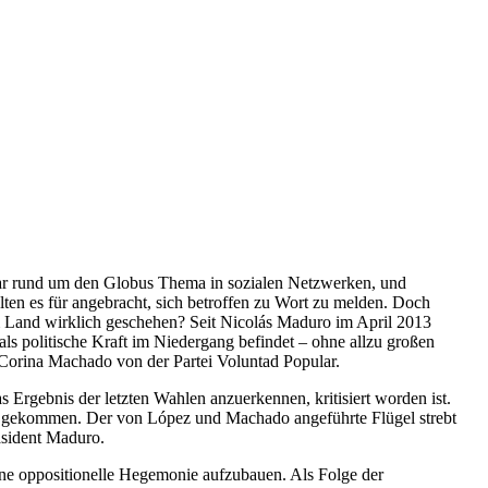
ar rund um den Globus Thema in sozialen Netzwerken, und
lten es für angebracht, sich betroffen zu Wort zu melden. Doch
im Land wirklich geschehen? Seit Nicolás Maduro im April 2013
als politische Kraft im Niedergang befindet – ohne allzu großen
Corina Machado von der Partei Voluntad Popular.
as Ergebnis der letzten Wahlen anzuerkennen, kritisiert worden ist.
ten gekommen. Der von López und Machado angeführte Flügel strebt
äsident Maduro.
ne oppositionelle Hegemonie aufzubauen. Als Folge der