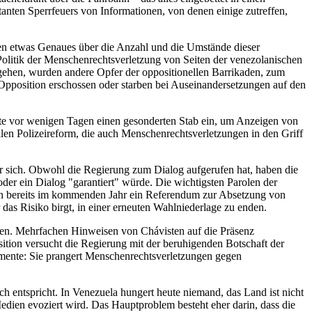
anten Sperrfeuers von Informationen, von denen einige zutreffen,
nen etwas Genaues über die Anzahl und die Umstände dieser
e Politik der Menschenrechtsverletzung von Seiten der venezolanischen
gehen, wurden andere Opfer der oppositionellen Barrikaden, zum
 Opposition erschossen oder starben bei Auseinandersetzungen auf den
tete vor wenigen Tagen einen gesonderten Stab ein, um Anzeigen von
llen Polizeireform, die auch Menschenrechtsverletzungen in den Griff
ter sich. Obwohl die Regierung zum Dialog aufgerufen hat, haben die
der ein Dialog "garantiert" würde. Die wichtigsten Parolen der
ion bereits im kommenden Jahr ein Referendum zur Absetzung von
 das Risiko birgt, in einer erneuten Wahlniederlage zu enden.
ieren. Mehrfachen Hinweisen von Chávisten auf die Präsenz
tion versucht die Regierung mit der beruhigenden Botschaft der
gumente: Sie prangert Menschenrechtsverletzungen gegen
ich entspricht. In Venezuela hungert heute niemand, das Land ist nicht
edien evoziert wird. Das Hauptproblem besteht eher darin, dass die