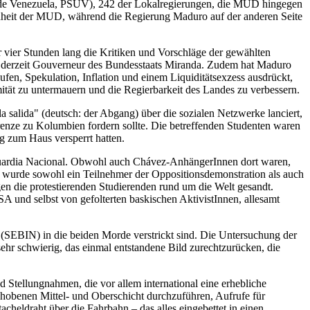
do de Venezuela, PSUV), 242 der Lokalregierungen, die MUD hingegen
Einheit der MUD, während die Regierung Maduro auf der anderen Seite
 vier Stunden lang die Kritiken und Vorschläge der gewählten
s, derzeit Gouverneur des Bundesstaats Miranda. Zudem hat Maduro
ufen, Spekulation, Inflation und einem Liquiditätsexzess ausdrückt,
ität zu untermauern und die Regierbarkeit des Landes zu verbessern.
alida" (deutsch: der Abgang) über die sozialen Netzwerke lanciert,
Grenze zu Kolumbien fordern sollte. Die betreffenden Studenten waren
g zum Haus versperrt hatten.
 Guardia Nacional. Obwohl auch Chávez-AnhängerInnen dort waren,
s wurde sowohl ein Teilnehmer der Oppositionsdemonstration als auch
en die protestierenden Studierenden rund um die Welt gesandt.
A und selbst von gefolterten baskischen AktivistInnen, allesamt
 (SEBIN) in die beiden Morde verstrickt sind. Die Untersuchung der
ehr schwierig, das einmal entstandene Bild zurechtzurücken, die
d Stellungnahmen, die vor allem international eine erhebliche
ehobenen Mittel- und Oberschicht durchzuführen, Aufrufe für
cheldraht über die Fahrbahn – das alles eingebettet in einen