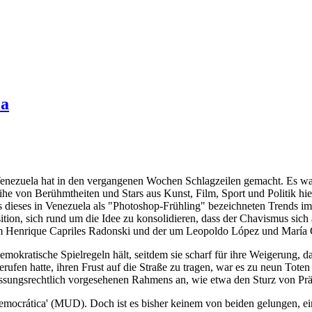
la
enezuela hat in den vergangenen Wochen Schlagzeilen gemacht. Es w
ihe von Berühmtheiten und Stars aus Kunst, Film, Sport und Politik hie
its dieses in Venezuela als "Photoshop-Frühling" bezeichneten Trends 
ion, sich rund um die Idee zu konsolidieren, dass der Chavismus sich 
 um Henrique Capriles Radonski und der um Leopoldo López und María 
 demokratische Spielregeln hält, seitdem sie scharf für ihre Weigerung, d
ufen hatte, ihren Frust auf die Straße zu tragen, war es zu neun To
assungsrechtlich vorgesehenen Rahmens an, wie etwa den Sturz von Pr
ocrática' (MUD). Doch ist es bisher keinem von beiden gelungen, ei