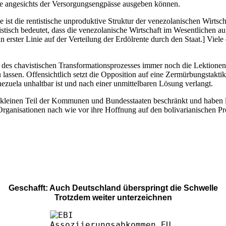
sie angesichts der Versorgungsengpässe ausgeben können.
e ist die rentistische unproduktive Struktur der venezolanischen Wirtsc
tistisch bedeutet, dass die venezolanische Wirtschaft im Wesentlichen
 in erster Linie auf der Verteilung der Erdölrente durch den Staat.] Vi
 des chavistischen Transformationsprozesses immer noch die Lektionen
 lassen. Offensichtlich setzt die Opposition auf eine Zermürbungstakt
nezuela unhaltbar ist und nach einer unmittelbaren Lösung verlangt.
hr kleinen Teil der Kommunen und Bundesstaaten beschränkt und haben l
 Organisationen nach wie vor ihre Hoffnung auf den bolivarianischen Pr
Geschafft: Auch Deutschland überspringt die Schwelle
Trotzdem weiter unterzeichnen