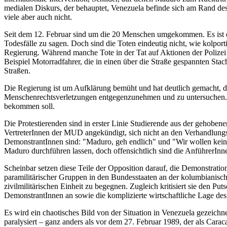
medialen Diskurs, der behauptet, Venezuela befinde sich am Rand des
viele aber auch nicht.
Seit dem 12. Februar sind um die 20 Menschen umgekommen. Es ist de
Todesfälle zu sagen. Doch sind die Toten eindeutig nicht, wie kolport
Regierung. Während manche Tote in der Tat auf Aktionen der Polizei
Beispiel Motorradfahrer, die in einen über die Straße gespannten St
Straßen.
Die Regierung ist um Aufklärung bemüht und hat deutlich gemacht, da
Menschenrechtsverletzungen entgegenzunehmen und zu untersuchen. Sei
bekommen soll.
Die Protestierenden sind in erster Linie Studierende aus der gehobe
VertreterInnen der MUD angekündigt, sich nicht an den Verhandlungsti
DemonstrantInnen sind: "Maduro, geh endlich" und "Wir wollen kein
Maduro durchführen lassen, doch offensichtlich sind die AnführerInnen
Scheinbar setzen diese Teile der Opposition darauf, die Demonstratio
paramilitärischer Gruppen in den Bundesstaaten an der kolumbianisc
zivilmilitärischen Einheit zu begegnen. Zugleich kritisiert sie den 
DemonstrantInnen an sowie die komplizierte wirtschaftliche Lage de
Es wird ein chaotisches Bild von der Situation in Venezuela gezeichne
paralysiert – ganz anders als vor dem 27. Februar 1989, der als Cara