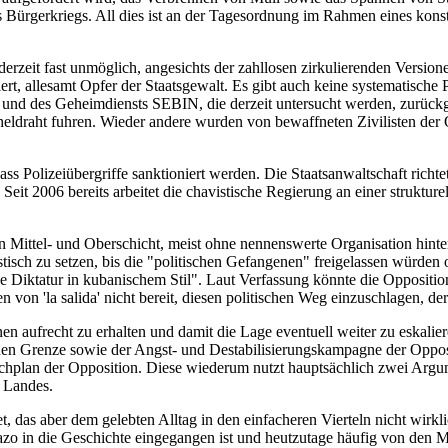
 Bürgerkriegs. All dies ist an der Tagesordnung im Rahmen eines konst
rzeit fast unmöglich, angesichts der zahllosen zirkulierenden Versio
iert, allesamt Opfer der Staatsgewalt. Es gibt auch keine systematisch
 und des Geheimdiensts SEBIN, die derzeit untersucht werden, zurück
acheldraht fuhren. Wieder andere wurden von bewaffneten Zivilisten der
ss Polizeiübergriffe sanktioniert werden. Die Staatsanwaltschaft rich
t 2006 bereits arbeitet die chavistische Regierung an einer strukture
nen Mittel- und Oberschicht, meist ohne nennenswerte Organisation hin
sch zu setzen, bis die "politischen Gefangenen" freigelassen würden o
e Diktatur in kubanischem Stil". Laut Verfassung könnte die Opposit
 von 'la salida' nicht bereit, diesen politischen Weg einzuschlagen, der
nen aufrecht zu erhalten und damit die Lage eventuell weiter zu eskal
hen Grenze sowie der Angst- und Destabilisierungskampagne der Opposi
Putschplan der Opposition. Diese wiederum nutzt hauptsächlich zwei Ar
s Landes.
t, das aber dem gelebten Alltag in den einfacheren Vierteln nicht wirkl
cazo in die Geschichte eingegangen ist und heutzutage häufig von den M