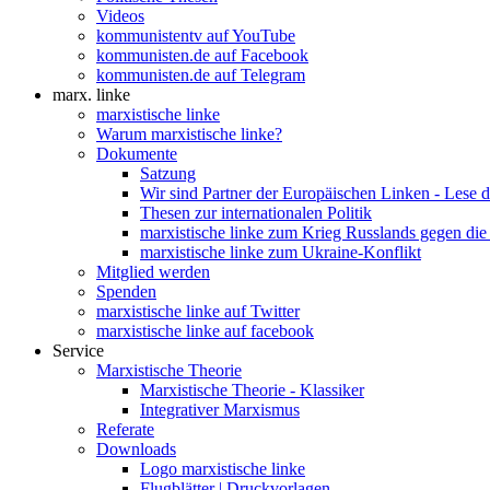
Videos
kommunistentv auf YouTube
kommunisten.de auf Facebook
kommunisten.de auf Telegram
marx. linke
marxistische linke
Warum marxistische linke?
Dokumente
Satzung
Wir sind Partner der Europäischen Linken - Lese 
Thesen zur internationalen Politik
marxistische linke zum Krieg Russlands gegen die
marxistische linke zum Ukraine-Konflikt
Mitglied werden
Spenden
marxistische linke auf Twitter
marxistische linke auf facebook
Service
Marxistische Theorie
Marxistische Theorie - Klassiker
Integrativer Marxismus
Referate
Downloads
Logo marxistische linke
Flugblätter | Druckvorlagen