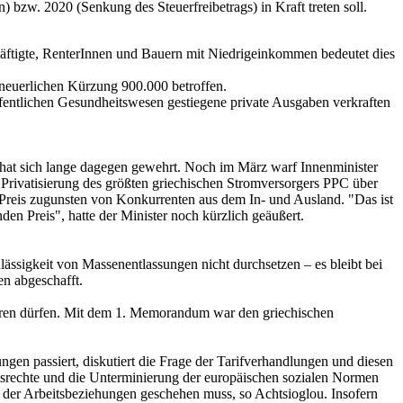
bzw. 2020 (Senkung des Steuerfreibetrags) in Kraft treten soll.
häftigte, RenterInnen und Bauern mit Niedrigeinkommen bedeutet dies
neuerlichen Kürzung 900.000 betroffen.
ffentlichen Gesundheitswesen gestiegene private Ausgaben verkraften
 hat sich lange dagegen gewehrt. Noch im März warf Innenminister
Privatisierung des größten griechischen Stromversorgers PPC über
 Preis zugunsten von Konkurrenten aus dem In- und Ausland. "Das ist
en Preis", hatte der Minister noch kürzlich geäußert.
ssigkeit von Massenentlassungen nicht durchsetzen – es bleibt bei
n abgeschafft.
führen dürfen. Mit dem 1. Memorandum war den griechischen
ngen passiert, diskutiert die Frage der Tarifverhandlungen und diesen
tsrechte und die Unterminierung der europäischen sozialen Normen
h der Arbeitsbeziehungen geschehen muss, so Achtsioglou. Insofern