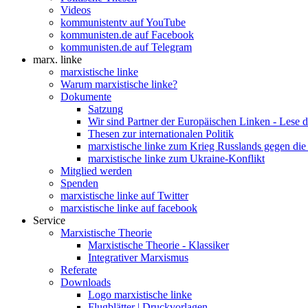
Videos
kommunistentv auf YouTube
kommunisten.de auf Facebook
kommunisten.de auf Telegram
marx. linke
marxistische linke
Warum marxistische linke?
Dokumente
Satzung
Wir sind Partner der Europäischen Linken - Lese 
Thesen zur internationalen Politik
marxistische linke zum Krieg Russlands gegen die
marxistische linke zum Ukraine-Konflikt
Mitglied werden
Spenden
marxistische linke auf Twitter
marxistische linke auf facebook
Service
Marxistische Theorie
Marxistische Theorie - Klassiker
Integrativer Marxismus
Referate
Downloads
Logo marxistische linke
Flugblätter | Druckvorlagen