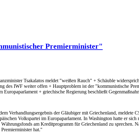
mmunistischer Premierminister"
anzminister Tsakalatos meldet "weißen Rauch" + Schäuble widerspricht
ung des IWF weiter offen + Hauptproblem ist der "kommunistische Prem
 im Europaparlament + griechische Regierung beschließt Gegenmaßna
u dem Verhandlungsergebnis der Gläubiger mit Griechenland, meldete
päischen Volkspartei im Europaparlament. In Washington hatte er sich 
en Währungsfonds am Kreditprogramm für Griechenland zu sprechen. N
Premierminister hat."