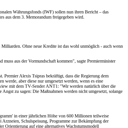
onalen Währungsfonds (IWF) sollen nun ihren Bericht – das
ketes aus dem 3. Memorandum freigegeben wird.
4 Milliarden. Ohne neue Kredite ist das wohl unmöglich - auch wenn
d muss aus der Vormundschaft kommen", sagte Premierminister
 Premier Alexis Tsipras bekräftigt, dass die Regierung dem
n werde, aber diese nur umgesetzt werden, wenn es eine
terview mit dem TV-Sender ANT1: "Wir werden natürlich über die
e Angst zu sagen: Die Maßnahmen werden nicht umgesetzt, solange
ramm' in einer jährlichen Höhe von 600 Millionen teilweise
 bei Arzneien, Schulspeisung, Programme zur Bekämpfung der
der Orientierung auf eine alternatives Wachstumsmodell