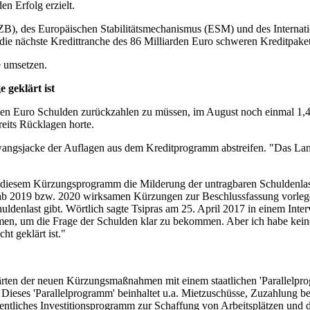
en Erfolg erzielt.
), des Europäischen Stabilitätsmechanismus (ESM) und des Internati
 die nächste Kredittranche des 86 Milliarden Euro schweren Kreditpa
e umsetzen.
geklärt ist
arden Euro Schulden zurückzahlen zu müssen, im August noch einmal 1,
reits Rücklagen horte.
ngsjacke der Auflagen aus dem Kreditprogramm abstreifen. "Das Lan
 diesem Kürzungsprogramm die Milderung der untragbaren Schuldenlast.
ab 2019 bzw. 2020 wirksamen Kürzungen zur Beschlussfassung vorlege
uldenlast gibt. Wörtlich sagte Tsipras am 25. April 2017 in einem In
n, um die Frage der Schulden klar zu bekommen. Aber ich habe kein
ht geklärt ist."
rten der neuen Kürzungsmaßnahmen mit einem staatlichen 'Parallelprog
n. Dieses 'Parallelprogramm' beinhaltet u.a. Mietzuschüsse, Zuzahlung
fentliches Investitionsprogramm zur Schaffung von Arbeitsplätzen und 