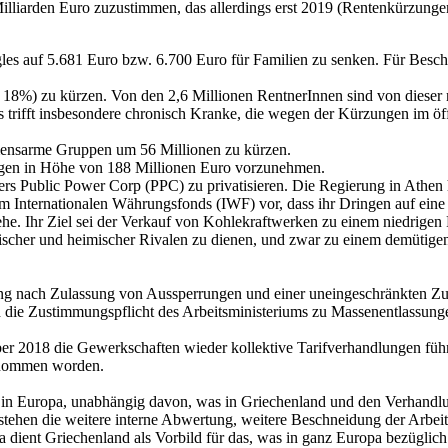
iarden Euro zuzustimmen, das allerdings erst 2019 (Rentenkürzungen) 
les auf 5.681 Euro bzw. 6.700 Euro für Familien zu senken. Für Besc
8%) zu kürzen. Von den 2,6 Millionen RentnerInnen sind von dieser 
s trifft insbesondere chronisch Kranke, die wegen der Kürzungen im ö
mmensarme Gruppen um 56 Millionen zu kürzen.
gen in Höhe von 188 Millionen Euro vorzunehmen.
ers Public Power Corp (PPC) zu privatisieren. Die Regierung in Athen
 Internationalen Währungsfonds (IWF) vor, dass ihr Dringen auf eine 
ehe. Ihr Ziel sei der Verkauf von Kohlekraftwerken zu einem niedrigen
ischer und heimischer Rivalen zu dienen, und zwar zu einem demütigend
ung nach Zulassung von Aussperrungen und einer uneingeschränkten Zulä
d die Zustimmungspflicht des Arbeitsministeriums zu Massenentlassunge
tember 2018 die Gewerkschaften wieder kollektive Tarifverhandlungen 
genommen worden.
er in Europa, unabhängig davon, was in Griechenland und den Verhandlu
tehen die weitere interne Abwertung, weitere Beschneidung der Arbei
 dient Griechenland als Vorbild für das, was in ganz Europa bezüglic