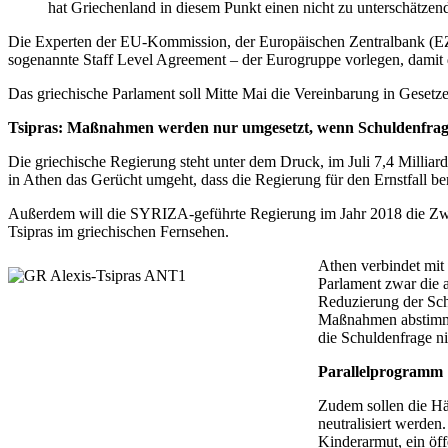
hat Griechenland in diesem Punkt einen nicht zu unterschätzend
Die Experten der EU-Kommission, der Europäischen Zentralbank (EZB
sogenannte Staff Level Agreement – der Eurogruppe vorlegen, damit
Das griechische Parlament soll Mitte Mai die Vereinbarung in Gesetz
Tsipras: Maßnahmen werden nur umgesetzt, wenn Schuldenfrage 
Die griechische Regierung steht unter dem Druck, im Juli 7,4 Milli
in Athen das Gerücht umgeht, dass die Regierung für den Ernstfall be
Außerdem will die SYRIZA-geführte Regierung im Jahr 2018 die Zwa
Tsipras im griechischen Fernsehen.
Athen verbindet mit
Parlament zwar die 
Reduzierung der Sch
Maßnahmen abstimme
die Schuldenfrage nic
Parallelprogramm
Zudem sollen die Hä
neutralisiert werde
Kinderarmut, ein öf