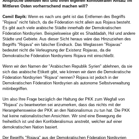
Ansprüche beenden will und ihren eigenen konföderalen Ansatz im
Mittleren Osten vorherrschend machen will?
Cemil Bayik:
Wenn es nach uns geht ist das Entfernen des Begriffs
"Rojava" nicht falsch, da die Föderation nicht allein aus Rojava besteht.
Es gibt auch viele arabische Städte innerhalb der Demokratischen
Föderation Nordsyrien. Beispielsweise gibt es Shaddadah, Hol und andere
Städte und Gebiete. Aus dieser Sicht heraus wäre das Hinzuziehen des
Begriffs "Rojava" ein falscher Eindruck. Das Weglassen "Rojavas"
bedeutet nicht die Verleugnung der Existenz Rojavas, da die
Demokratische Föderation Nordsyriens Rojava mit einschließt.
Wenn wir den Namen der "Arabischen Republik Syrien" ablehnen, da sie
sich das arabische Etikett gibt, wie können wir dann die Demokratische
Föderation Nordsyrien "Rojava“ nennen? Rojava ist jedoch in der
Demokratischen Föderation Nordsyrien als autonome Selbstverwaltung
mitinbegriffen.
Um also Ihre Frage bezüglich der Haltung der PKK zum Wegfall von
"Rojava“ zu beantworten sei anzumerken, dass das nichts mit der
Herangehensweise der PKK an den Nationalismus zu tun hat. Die PKK
hat keine nationalistischen Ansichten. Wir sind eine Bewegung die
freiheitlich ist und den Konföderalismus anstrebt, welcher auf einer
demokratischen Nation basiert.
Der Begriffs "Rojava" aus der Demokratischen Föderation Nordsyrien