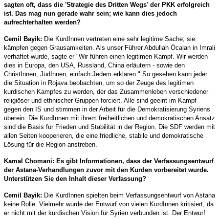
sagten oft, dass die 'Strategie des Dritten Wegs' der PKK erfolgreich
ist. Das mag nun gerade wahr sein; wie kann dies jedoch
aufrechterhalten werden?
Cemil Bayik:
Die KurdInnen vertreten eine sehr legitime Sache; sie
kämpfen gegen Grausamkeiten. Als unser Führer Abdullah Öcalan in Imrali
verhaftet wurde, sagte er "Wir führen einen legitimen Kampf. Wir werden
dies in Europa, den USA, Russland, China erläutern - sowie den
ChristInnen, JüdInnen, einfach Jedem erklären." So gesehen kann jeder
die Situation in Rojava beobachten, um so der Zeuge des legitimen
kurdischen Kampfes zu werden, der das Zusammenleben verschiedener
religiöser und ethnischer Gruppen forciert. Alle sind geeint im Kampf
gegen den IS und stimmen in der Arbeit für die Demokratisierung Syriens
überein. Die KurdInnen mit ihrem freiheitlichen und demokratischen Ansatz
sind die Basis für Frieden und Stabilität in der Region. Die SDF werden mit
allen Seiten kooperieren, die eine friedliche, stabile und demokratische
Lösung für die Region anstreben.
Kamal Chomani: Es gibt Informationen, dass der Verfassungsentwurf
der Astana-Verhandlungen zuvor mit den Kurden vorbereitet wurde.
Unterstützen Sie den Inhalt dieser Verfassung?
Cemil Bayik:
Die KurdInnen spielten beim Verfassungsentwurf von Astana
keine Rolle. Vielmehr wurde der Entwurf von vielen KurdInnen kritisiert, da
er nicht mit der kurdischen Vision für Syrien verbunden ist. Der Entwurf