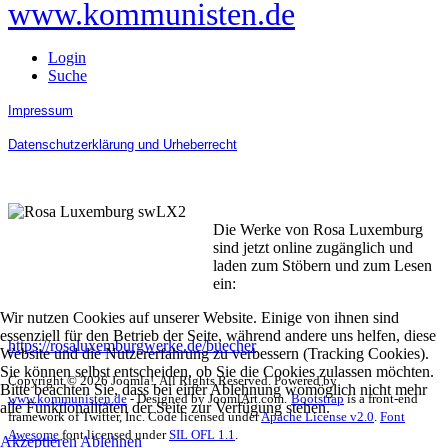
www.kommunisten.de
Login
Suche
Impressum
Datenschutzerklärung und Urheberrecht
Die Werke von Rosa Luxemburg
sind jetzt online zugänglich und
laden zum Stöbern und zum Lesen
ein:
Wir nutzen Cookies auf unserer Website. Einige von ihnen sind
essenziell für den Betrieb der Seite, während andere uns helfen, diese
https://rosaluxemburgwerke.de/buecher
Website und die Nutzererfahrung zu verbessern (Tracking Cookies).
Sie können selbst entscheiden, ob Sie die Cookies zulassen möchten.
Copyright © 2026 Joomla!. All Rights Reserved. Powered by
Bitte beachten Sie, dass bei einer Ablehnung womöglich nicht mehr
www.kommunisten.de
- Designed by JoomlArt.com.
Bootstrap
is a front-end
alle Funktionalitäten der Seite zur Verfügung stehen.
framework of Twitter, Inc. Code licensed under
Apache License v2.0
.
Font
Awesome
font licensed under
SIL OFL 1.1
.
Akzeptieren
Ablehnen