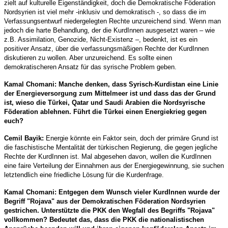
zielt auf kulturelle Eigenständigkeit, doch die Demokratische Föderation
Nordsyrien ist viel mehr -inklusiv und demokratisch -, so dass die im
Verfassungsentwurf niedergelegten Rechte unzureichend sind. Wenn man
jedoch die harte Behandlung, der die KurdInnen ausgesetzt waren – wie
z.B. Assimilation, Genozide, Nicht-Existenz –, bedenkt, ist es ein
positiver Ansatz, über die verfassungsmäßigen Rechte der KurdInnen
diskutieren zu wollen. Aber unzureichend. Es sollte einen
demokratischeren Ansatz für das syrische Problem geben.
Kamal Chomani: Manche denken, dass Syrisch-Kurdistan eine Linie
der Energieversorgung zum Mittelmeer ist und dass das der Grund
ist, wieso die Türkei, Qatar und Saudi Arabien die Nordsyrische
Föderation ablehnen. Führt die Türkei einen Energiekrieg gegen
euch?
Cemil Bayik:
Energie könnte ein Faktor sein, doch der primäre Grund ist
die faschistische Mentalität der türkischen Regierung, die gegen jegliche
Rechte der KurdInnen ist. Mal abgesehen davon, wollen die KurdInnen
eine faire Verteilung der Einnahmen aus der Energiegewinnung, sie suchen
letztendlich eine friedliche Lösung für die Kurdenfrage.
Kamal Chomani: Entgegen dem Wunsch vieler KurdInnen wurde der
Begriff "Rojava" aus der Demokratischen Föderation Nordsyrien
gestrichen. Unterstützte die PKK den Wegfall des Begriffs "Rojava"
vollkommen? Bedeutet das, dass die PKK die nationalistischen