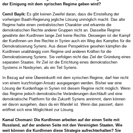
der Einigung mit dem syrischen Regime geben wird?
Cemil Bayik:
Es gibt keinen Zweifel daran, dass die Einstellung der
vorherigen Baath-Regierung jegliche Lösung unmöglich macht. Das alte
Regime hatte einen zentralistischen Charakter und erkannte die
demokratischen Rechte anderer Gruppen nicht an. Dasselbe Regime
gewährte den KurdInnen lange Zeit keine Rechte. Deswegen ist der Kampf
der KurdInnen um ihre Rechte in Syrien auch ein Weg des Kampfes für die
Demokratisierung Syriens. Aus dieser Perspektive gesehen kämpfen die
KurdInnen unabhängig vom Regime und anderen Kräften für die
Demokratisierung Syriens. Sie verfolgen nicht das Ziel der Gründung eines
separaten Staates. Ihr Ziel ist die Errichtung eines demokratischen
Systems in Nordsyrien, als ein Teil Syriens.
In Bezug auf eine Übereinkunft mit dem syrischen Regime, darf hier nicht
von einem kurzfristigen Ansatz ausgegangen werden. Bisher war eine
Lösung der Kurdenfrage in Syrien mit diesem Regime nicht möglich. Wenn
das Regime jedoch demokratische Veränderungen durchläuft und eine
demokratische Plattform für die Zukunft Syriens annimmt, dann können
wir davon ausgehen, dass da ein Wandel ist. Wenn das passiert, dann
eröffnet sich eine Möglichkeit zur Lösung.
Kamal Chomani: Die KurdInnen arbeiten auf der einen Seite mit
Russland, auf der anderen Seite mit den Vereinigten Staaten. Wie
weit können die KurdInnen diese Strategie aufrechterhalten? Sie