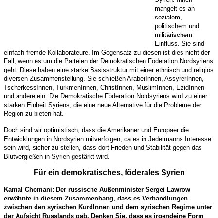
mangelt es an
sozialem,
politischem und
militärischem
Einfluss. Sie sind
einfach fremde Kollaborateure. Im Gegensatz zu diesen ist dies nicht der
Fall, wenn es um die Parteien der Demokratischen Föderation Nordsyriens
geht. Diese haben eine starke Basisstruktur mit einer ethnisch und religiös
diversen Zusammenstellung. Sie schließen AraberInnen, AssyrerInnen,
TscherkessInnen, TurkmenInnen, ChristInnen, MuslimInnen, EzidInnen
und andere ein. Die Demokratische Föderation Nordsyriens wird zu einer
starken Einheit Syriens, die eine neue Alternative für die Probleme der
Region zu bieten hat.
Doch sind wir optimistisch, dass die Amerikaner und Europäer die
Entwicklungen in Nordsyrien mitverfolgen, da es in Jedermanns Interesse
sein wird, sicher zu stellen, dass dort Frieden und Stabilität gegen das
Blutvergießen in Syrien gestärkt wird.
Für ein demokratisches, föderales Syrien
Kamal Chomani: Der russische Außenminister Sergei Lawrow
erwähnte in diesem Zusammenhang, dass es Verhandlungen
zwischen den syrischen KurdInnen und dem syrischen Regime unter
der Aufsicht Russlands gab. Denken Sie, dass es irgendeine Form