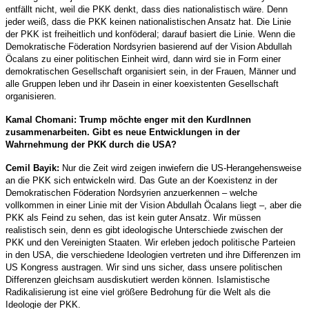
entfällt nicht, weil die PKK denkt, dass dies nationalistisch wäre. Denn
jeder weiß, dass die PKK keinen nationalistischen Ansatz hat. Die Linie
der PKK ist freiheitlich und konföderal; darauf basiert die Linie. Wenn die
Demokratische Föderation Nordsyrien basierend auf der Vision Abdullah
Öcalans zu einer politischen Einheit wird, dann wird sie in Form einer
demokratischen Gesellschaft organisiert sein, in der Frauen, Männer und
alle Gruppen leben und ihr Dasein in einer koexistenten Gesellschaft
organisieren.
Kamal Chomani: Trump möchte enger mit den KurdInnen
zusammenarbeiten. Gibt es neue Entwicklungen in der
Wahrnehmung der PKK durch die USA?
Cemil Bayik:
Nur die Zeit wird zeigen inwiefern die US-Herangehensweise
an die PKK sich entwickeln wird. Das Gute an der Koexistenz in der
Demokratischen Föderation Nordsyrien anzuerkennen – welche
vollkommen in einer Linie mit der Vision Abdullah Öcalans liegt –, aber die
PKK als Feind zu sehen, das ist kein guter Ansatz. Wir müssen
realistisch sein, denn es gibt ideologische Unterschiede zwischen der
PKK und den Vereinigten Staaten. Wir erleben jedoch politische Parteien
in den USA, die verschiedene Ideologien vertreten und ihre Differenzen im
US Kongress austragen. Wir sind uns sicher, dass unsere politischen
Differenzen gleichsam ausdiskutiert werden können. Islamistische
Radikalisierung ist eine viel größere Bedrohung für die Welt als die
Ideologie der PKK.