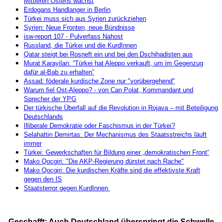
Mittleren Ostens wächst
Erdogans Handlanger in Berlin
Türkei muss sich aus Syrien zurückziehen
Syrien: Neue Fronten, neue Bündnisse
isw-report 107 - Pulverfass Nahost
Russland, die Türkei und die KurdInnen
Qatar steigt bei Rosneft ein und bei den Dschihadisten aus
Murat Karayilan: “Türkei hat Aleppo verkauft, um im Gegenzug
dafür al-Bab zu erhalten”
Assad: föderale kurdische Zone nur "vorübergehend"
Warum fiel Ost-Aleppo? - von Can Polat, Kommandant und
Sprecher der YPG
Der türkische Überfall auf die Revolution in Rojava – mit Beteiligung
Deutschlands
Illiberale Demokratie oder Faschismus in der Türkei?
Selahattin Demirtas: Der Mechanismus des Staatsstreichs läuft
immer
Türkei: Gewerkschaften für Bildung einer „demokratischen Front“
Mako Qocgiri: "Die AKP-Regierung dürstet nach Rache"
Mako Qocgiri: Die kurdischen Kräfte sind die effektivste Kraft
gegen den IS
Staatsterror gegen KurdInnen
Geschafft: Auch Deutschland überspringt die Schwelle