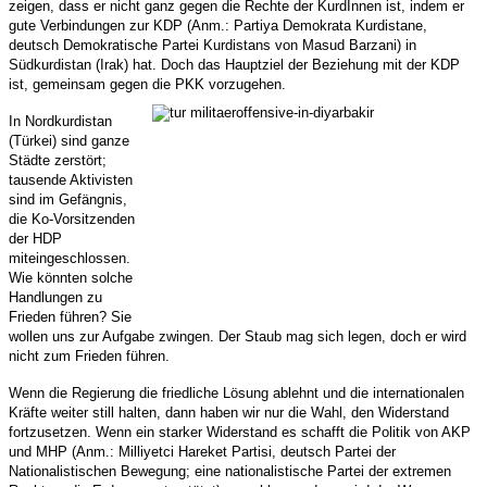
zeigen, dass er nicht ganz gegen die Rechte der KurdInnen ist, indem er
gute Verbindungen zur KDP (Anm.: Partiya Demokrata Kurdistane,
deutsch Demokratische Partei Kurdistans von Masud Barzani) in
Südkurdistan (Irak) hat. Doch das Hauptziel der Beziehung mit der KDP
ist, gemeinsam gegen die PKK vorzugehen.
In Nordkurdistan
(Türkei) sind ganze
Städte zerstört;
tausende Aktivisten
sind im Gefängnis,
die Ko-Vorsitzenden
der HDP
miteingeschlossen.
Wie könnten solche
Handlungen zu
Frieden führen? Sie
wollen uns zur Aufgabe zwingen. Der Staub mag sich legen, doch er wird
nicht zum Frieden führen.
Wenn die Regierung die friedliche Lösung ablehnt und die internationalen
Kräfte weiter still halten, dann haben wir nur die Wahl, den Widerstand
fortzusetzen. Wenn ein starker Widerstand es schafft die Politik von AKP
und MHP (Anm.: Milliyetci Hareket Partisi, deutsch Partei der
Nationalistischen Bewegung; eine nationalistische Partei der extremen