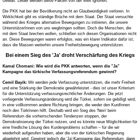
Gewalt. Leider werden diese Fakten von der Welt ignoriert.
Die PKK hat bei der Bevölkerung nicht an Glaubwürdigkeit verloren. In
Wirklichkeit gibt es ständige Brüche mit dem Staat. Der Staat versuchte
während des Krieges alternative Bewegungen zu initiieren, die unsere
UnterstützerInnen von uns wegbringen sollten. Doch die Menschen, die
mit dem Staat brechen wollen, schließen sich diesen Organisationen nicht
an. Diese Bewegungen waren erfolglos, was ein klarer Indikator dafür ist,
dass die Massen weiterhin unsere Freiheitsbewegung unterstützen.
Bei einem Sieg des 'Ja' droht Verschärfung des Kriegs
Kamal Chomani: Wie wird die PKK antworten, wenn die "Ja"
Kampagne das türkische Verfassungsreferendum gewinnt?
Cemil Bayik:
Wir werden jede Verfassung unterstützen, die mehr Freiheit
und eine Stärkung der Demokratie gewährleistet - dies ist unser Kriterium
für die Unterstützung verfassungsrechtlicher Änderungen. Die jetzt
vorliegende Verfassungsänderung wird die Türkei, sofern sie gebilligt wird,
in eine vollkommen andere Richtung bringen, die weder den KurdInnen
noch den TürkInnen hilft. Deshalb wird ein Sieg des 'Nein' beim
Referendum die vorherrschenden Tendenzen stoppen, der
Demokratisierung der Türkei nutzen, und es könnte neue Möglichkeiten für
eine friedliche Lösung des Kurdenproblems schaffen – für die wir
wiederholt aufgerufen haben, aber die von der türkischen Regierung
abgelehnt wird. Gewinnt jedoch die 'Ja'-Kampagne das Referendum, dann