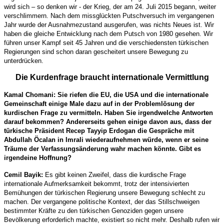
wird sich – so denken wir - der Krieg, der am 24. Juli 2015 begann, weiter
verschlimmern. Nach dem missglückten Putschversuch im vergangenen
Jahr wurde der Ausnahmezustand ausgerufen, was nichts Neues ist. Wir
haben die gleiche Entwicklung nach dem Putsch von 1980 gesehen. Wir
führen unser Kampf seit 45 Jahren und die verschiedensten türkischen
Regierungen sind schon daran gescheitert unsere Bewegung zu
unterdrücken.
Die Kurdenfrage braucht internationale Vermittlung
Kamal Chomani: Sie riefen die EU, die USA und die internationale
Gemeinschaft einige Male dazu auf in der Problemlösung der
kurdischen Frage zu vermitteln. Haben Sie irgendwelche Antworten
darauf bekommen? Andererseits gehen einige davon aus, dass der
türkische Präsident Recep Tayyip Erdogan die Gespräche mit
Abdullah Öcalan in Imrali wiederaufnehmen würde, wenn er seine
Träume der Verfassungsänderung wahr machen könnte. Gibt es
irgendeine Hoffnung?
Cemil Bayik:
Es gibt keinen Zweifel, dass die kurdische Frage
internationale Aufmerksamkeit bekommt, trotz der intensivierten
Bemühungen der türkischen Regierung unsere Bewegung schlecht zu
machen. Der vergangene politische Kontext, der das Stillschweigen
bestimmter Kräfte zu den türkischen Genoziden gegen unsere
Bevölkerung erforderlich machte, existiert so nicht mehr. Deshalb rufen wir