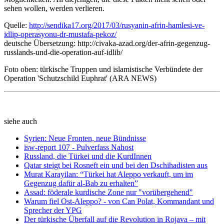
sehen wollen, werden verlieren.
Quelle:
http://sendika17.org/2017/03/rusyanin-afrin-hamlesi-ve-
idlip-operasyonu-dr-mustafa-pekoz/
deutsche Übersetzung:
http://civaka-azad.org/der-afrin-gegenzug-
russlands-und-die-operation-auf-idlib/
Foto oben: türkische Truppen und islamistische Verbündete der
Operation 'Schutzschild Euphrat' (ARA NEWS)
siehe auch
Syrien: Neue Fronten, neue Bündnisse
isw-report 107 - Pulverfass Nahost
Russland, die Türkei und die KurdInnen
Qatar steigt bei Rosneft ein und bei den Dschihadisten aus
Murat Karayilan: “Türkei hat Aleppo verkauft, um im
Gegenzug dafür al-Bab zu erhalten”
Assad: föderale kurdische Zone nur "vorübergehend"
Warum fiel Ost-Aleppo? - von Can Polat, Kommandant und
Sprecher der YPG
Der türkische Überfall auf die Revolution in Rojava – mit