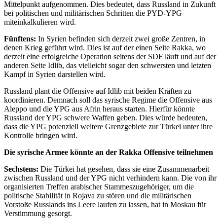
Mittelpunkt aufgenommen. Dies bedeutet, dass Russland in Zukunft
bei politischen und militärischen Schritten die PYD-YPG
miteinkalkulieren wird.
Fünftens:
In Syrien befinden sich derzeit zwei große Zentren, in
denen Krieg geführt wird. Dies ist auf der einen Seite Rakka, wo
derzeit eine erfolgreiche Operation seitens der SDF läuft und auf der
anderen Seite Idlib, das vielleicht sogar den schwersten und letzten
Kampf in Syrien darstellen wird.
Russland plant die Offensive auf Idlib mit beiden Kräften zu
koordinieren. Demnach soll das syrische Regime die Offensive aus
Aleppo und die YPG aus Afrin heraus starten. Hierfür könnte
Russland der YPG schwere Waffen geben. Dies würde bedeuten,
dass die YPG potenziell weitere Grenzgebiete zur Türkei unter ihre
Kontrolle bringen wird.
Die syrische Armee könnte an der Rakka Offensive teilnehmen
Sechstens:
Die Türkei hat gesehen, dass sie eine Zusammenarbeit
zwischen Russland und der YPG nicht verhindern kann. Die von ihr
organisierten Treffen arabischer Stammeszugehöriger, um die
politische Stabilität in Rojava zu stören und die militärischen
Vorstoße Russlands ins Leere laufen zu lassen, hat in Moskau für
Verstimmung gesorgt.