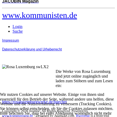
JACOBIN Magazin
www.kommunisten.de
Login
Suche
Impressum
Datenschutzerklärung und Urheberrecht
Die Werke von Rosa Luxemburg
sind jetzt online zugänglich und
laden zum Stöbern und zum Lesen
ein:
Wir nutzen Cookies auf unserer Website. Einige von ihnen sind
essenziell für den Betrieb der Seite, während andere uns helfen, diese
https://rosaluxemburgwerke.de/buecher
Website und die Nutzererfahrung zu verbessern (Tracking Cookies).
Sie können selbst entscheiden, ob Sie die Cookies zulassen möchten.
Copyright © 2026 Joomla!. All Rights Reserved. Powered by
Bitte beachten Sie, dass bei einer Ablehnung womöglich nicht mehr
www.kommunisten.de
- Designed by JoomlArt.com.
Bootstrap
is a front-end