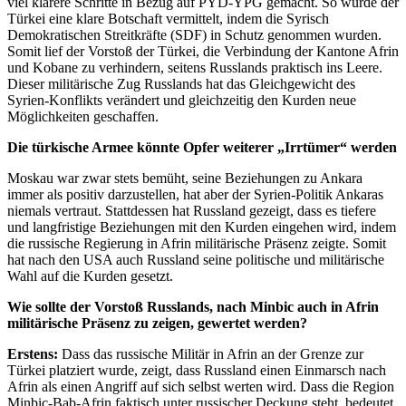
viel klarere Schritte in Bezug auf PYD-YPG gemacht. So wurde der
Türkei eine klare Botschaft vermittelt, indem die Syrisch
Demokratischen Streitkräfte (SDF) in Schutz genommen wurden.
Somit lief der Vorstoß der Türkei, die Verbindung der Kantone Afrin
und Kobane zu verhindern, seitens Russlands praktisch ins Leere.
Dieser militärische Zug Russlands hat das Gleichgewicht des
Syrien-Konflikts verändert und gleichzeitig den Kurden neue
Möglichkeiten geschaffen.
Die türkische Armee könnte Opfer weiterer „Irrtümer“ werden
Moskau war zwar stets bemüht, seine Beziehungen zu Ankara
immer als positiv darzustellen, hat aber der Syrien-Politik Ankaras
niemals vertraut. Stattdessen hat Russland gezeigt, dass es tiefere
und langfristige Beziehungen mit den Kurden eingehen wird, indem
die russische Regierung in Afrin militärische Präsenz zeigte. Somit
hat nach den USA auch Russland seine politische und militärische
Wahl auf die Kurden gesetzt.
Wie sollte der Vorstoß Russlands, nach Minbic auch in Afrin
militärische Präsenz zu zeigen, gewertet werden?
Erstens:
Dass das russische Militär in Afrin an der Grenze zur
Türkei platziert wurde, zeigt, dass Russland einen Einmarsch nach
Afrin als einen Angriff auf sich selbst werten wird. Dass die Region
Minbic-Bab-Afrin faktisch unter russischer Deckung steht, bedeutet,