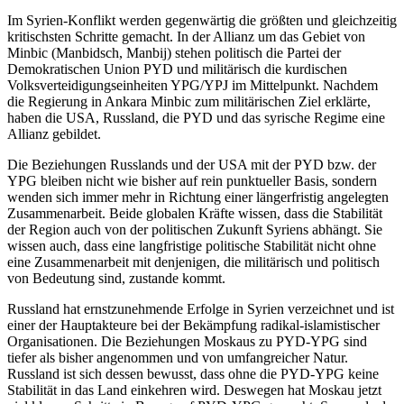
Im Syrien-Konflikt werden gegenwärtig die größten und gleichzeitig
kritischsten Schritte gemacht. In der Allianz um das Gebiet von
Minbic (Manbidsch, Manbij) stehen politisch die Partei der
Demokratischen Union PYD und militärisch die kurdischen
Volksverteidigungseinheiten YPG/YPJ im Mittelpunkt. Nachdem
die Regierung in Ankara Minbic zum militärischen Ziel erklärte,
haben die USA, Russland, die PYD und das syrische Regime eine
Allianz gebildet.
Die Beziehungen Russlands und der USA mit der PYD bzw. der
YPG bleiben nicht wie bisher auf rein punktueller Basis, sondern
wenden sich immer mehr in Richtung einer längerfristig angelegten
Zusammenarbeit. Beide globalen Kräfte wissen, dass die Stabilität
der Region auch von der politischen Zukunft Syriens abhängt. Sie
wissen auch, dass eine langfristige politische Stabilität nicht ohne
eine Zusammenarbeit mit denjenigen, die militärisch und politisch
von Bedeutung sind, zustande kommt.
Russland hat ernstzunehmende Erfolge in Syrien verzeichnet und ist
einer der Hauptakteure bei der Bekämpfung radikal-islamistischer
Organisationen. Die Beziehungen Moskaus zu PYD-YPG sind
tiefer als bisher angenommen und von umfangreicher Natur.
Russland ist sich dessen bewusst, dass ohne die PYD-YPG keine
Stabilität in das Land einkehren wird. Deswegen hat Moskau jetzt