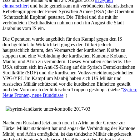
Das türkische Militär war am 24. August 2016
in Syrien
einmarschiert
und hatte gemeinsam mit verbündeten islamistischen
Rebellengruppen der Freien Syrischen Armee (FSA) die Operation
'Schutzschild Euphrat' gestartet. Die Türkei und die mit ihr
verbündeten Dschihadisten nahmen noch im August die Stadt
Jarabulus vom IS ein.
Die Operation wurde angeblich für den Kampf gegen den IS
durchgeführt. In Wirklichkeit ging es der Türkei jedoch
hauptsächlich darum, den Vormarsch der kurdischen Kräfte zu
stoppen und eine Verbindung der kurdischen Kantone Kobane,
Manbij und Afrin zu verhindern. Dieses Vorhaben scheiterte. Die
USA stützen sich im Anti-IS-Krieg auf die Syrisch Demokratischen
Streitkräfte (SDF) und die kurdischen Volksverteidigungseinheiten
YPG/YPJ. Im Kampf um Manbij haben sich US-Militär und
russisches Militär schützend vor die kurdischen Einheiten gestellt
und den Vormarsch der türkischen Truppen gestoppt. (siehe "
Syrien:
Neue Fronten, neue Bündnisse
")
Nachdem Russland jetzt auch noch in Afrin an der Grenze zur
Türkei Militär stationiert hat und sogar die Verbindung der Kantone
Minbij und Afrin ermöglicht, ist das türkische Militär eingekesselt
und steckt in einer Sackgasse. Der Rückzug der Türkei ist die