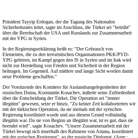
Präsident Tayyip Erdogan, der die Tagung des Nationalen
Sicherheitsrates leitet, sagte im Anschluss, die Türkei sei "betrübt"
über die Bereitschaft der USA und Russlands zur Zusammenarbeit
mit der YPG in Syrien.
In der Regierungserklärung heißt es: "Der Gebrauch von
Elementen, die zu den terroristischen Organisationen PKK/PYD-
YPG gehören, im Kampf gegen den IS in Syrien und im Irak wird
nicht zur Herstellung von Frieden und Sicherheit in der Region
beitragen. Im Gegenteil. Auf mittlere und lange Sicht werden damit
neue Probleme geschaffen."
Der Vorsitzende des Komitees für Auslandsangelegenheiten der
russischen Duma, Konstantin Kosachev, äußerte seine Zufriedenheit
über die Entscheidung der Türkei. Die Operation sei "immer
illegitim" gewesen, setze er hinzu. "Zu keiner Zeit kollaborierten wir
mit der türkischen Operation, da sie niemals mit der syrischen
Regierung koordiniert wurde und aus diesem Grund vollständig
illegitim war. Da sie von Beginn an illegitim war, ist es gut, dass sie
beendet wird", sagte Kosachev. "Unsere Zusammenarbeit mit der
Türkei bewegt sich innerhalb des Rahmens von Astana, koordiniert
mit der syrischen Regierung", so der russische Diplomat. (Anm.: