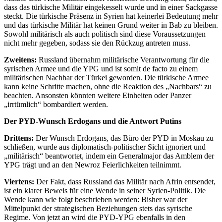
dass das türkische Militär eingekesselt wurde und in einer Sackgasse
steckt. Die türkische Präsenz in Syrien hat keinerlei Bedeutung mehr
und das türkische Militär hat keinen Grund weiter in Bab zu bleiben.
Sowohl militärisch als auch politisch sind diese Voraussetzungen
nicht mehr gegeben, sodass sie den Rückzug antreten muss.
Zweitens:
Russland übernahm militärische Verantwortung für die
syrischen Armee und die YPG und ist somit de facto zu einem
militärischen Nachbar der Türkei geworden. Die türkische Armee
kann keine Schritte machen, ohne die Reaktion des „Nachbars“ zu
beachten. Ansonsten könnten weitere Einheiten oder Panzer
„irrtümlich“ bombardiert werden.
Der PYD-Wunsch Erdogans und die Antwort Putins
Drittens:
Der Wunsch Erdogans, das Büro der PYD in Moskau zu
schließen, wurde aus diplomatisch-politischer Sicht ignoriert und
„militärisch“ beantwortet, indem ein Generalmajor das Amblem der
YPG trägt und an den Newroz Feierlichkeiten teilnimmt.
Viertens:
Der Fakt, dass Russland das Militär nach Afrin entsendet,
ist ein klarer Beweis für eine Wende in seiner Syrien-Politik. Die
Wende kann wie folgt beschrieben werden: Bisher war der
Mittelpunkt der strategischen Beziehungen stets das syrische
Regime. Von jetzt an wird die PYD-YPG ebenfalls in den