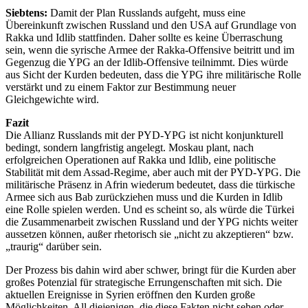
Siebtens:
Damit der Plan Russlands aufgeht, muss eine
Übereinkunft zwischen Russland und den USA auf Grundlage von
Rakka und Idlib stattfinden. Daher sollte es keine Überraschung
sein, wenn die syrische Armee der Rakka-Offensive beitritt und im
Gegenzug die YPG an der Idlib-Offensive teilnimmt. Dies würde
aus Sicht der Kurden bedeuten, dass die YPG ihre militärische Rolle
verstärkt und zu einem Faktor zur Bestimmung neuer
Gleichgewichte wird.
Fazit
Die Allianz Russlands mit der PYD-YPG ist nicht konjunkturell
bedingt, sondern langfristig angelegt. Moskau plant, nach
erfolgreichen Operationen auf Rakka und Idlib, eine politische
Stabilität mit dem Assad-Regime, aber auch mit der PYD-YPG. Die
militärische Präsenz in Afrin wiederum bedeutet, dass die türkische
Armee sich aus Bab zurückziehen muss und die Kurden in Idlib
eine Rolle spielen werden. Und es scheint so, als würde die Türkei
die Zusammenarbeit zwischen Russland und der YPG nichts weiter
aussetzen können, außer rhetorisch sie „nicht zu akzeptieren“ bzw.
„traurig“ darüber sein.
Der Prozess bis dahin wird aber schwer, bringt für die Kurden aber
großes Potenzial für strategische Errungenschaften mit sich. Die
aktuellen Ereignisse in Syrien eröffnen den Kurden große
Möglichkeiten. All diejenigen, die diese Fakten nicht sehen oder