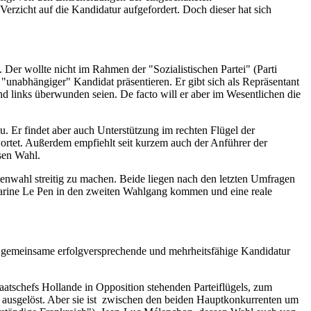
Verzicht auf die Kandidatur aufgefordert. Doch dieser hat sich
Der wollte nicht im Rahmen der "Sozialistischen Partei" (Parti
s "unabhängiger" Kandidat präsentieren.
Er gibt sich als Repräsentant
nd links überwunden seien. De facto will er aber im Wesentlichen die
u. Er findet aber auch Unterstützung im rechten Flügel der
rtet. Außerdem empfiehlt seit kurzem auch der Anführer der
sen Wahl.
tenwahl streitig zu machen. Beide liegen nach den letzten Umfragen
arine Le Pen in den zweiten Wahlgang kommen und eine reale
ne gemeinsame erfolgversprechende und mehrheitsfähige Kandidatur
taatschefs Hollande in Opposition stehenden Parteiflügels, zum
ng ausgelöst. Aber sie ist zwischen den beiden Hauptkonkurrenten um