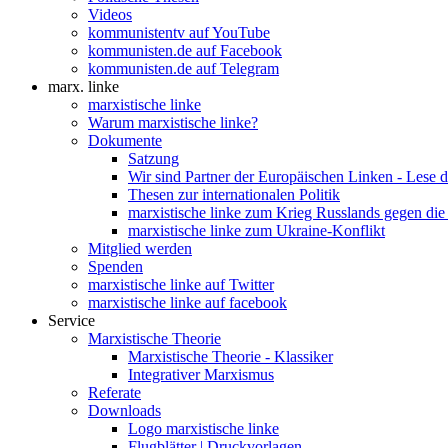
Videos
kommunistentv auf YouTube
kommunisten.de auf Facebook
kommunisten.de auf Telegram
marx. linke
marxistische linke
Warum marxistische linke?
Dokumente
Satzung
Wir sind Partner der Europäischen Linken - Lese 
Thesen zur internationalen Politik
marxistische linke zum Krieg Russlands gegen die
marxistische linke zum Ukraine-Konflikt
Mitglied werden
Spenden
marxistische linke auf Twitter
marxistische linke auf facebook
Service
Marxistische Theorie
Marxistische Theorie - Klassiker
Integrativer Marxismus
Referate
Downloads
Logo marxistische linke
Flugblätter | Druckvorlagen