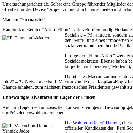
Untersuchungsrichter ab. Selbst eine Gruppe führender Mitglieder der
offenbar für die Devise "Augen zu und durch" entschieden und beharr
Macron "en marche"
Hauptnutznießer der "Affäre Fillon" ist derzeit offenkundig Holland
Socialiste – PS) antreten, sondern
der "Mitte" und eines ""modernen Pr
sozial verbrämte neoliberale Politik
Infolge der "Fillon-Affäre" wendet 
Sozialdemokraten. Ebenso haben bek
bürgerlichen Liberalen ("Modem"), 
Damit ist es Macron zumindest derze
mit 20 – 22% etwa gleichauf. Macron könnte das "Kopf-an-Kopf-Ren
Chance erhalten, zum nächsten französischen Präsidenten gewählt zu
Unbewältigte Rivalitäten im Lager der Linken
Auch im Lager der französischen Linken ist einiges in Bewegung gek
zur Präsidentenwahl zu erreichen.
Die
Wahl von Benoît Hamon
, eines
offiziellen Kandidaten der "Parti S