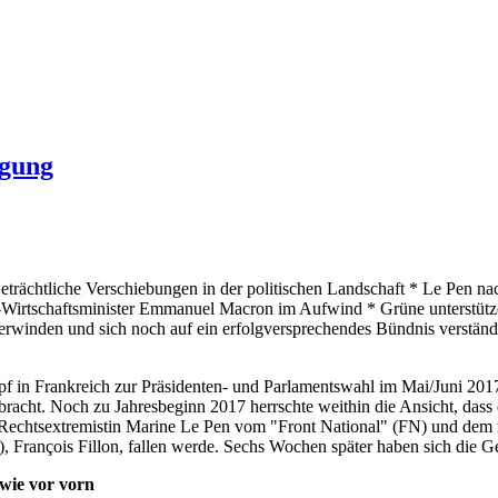
egung
eträchtliche Verschiebungen in der politischen Landschaft * Le Pen nac
Wirtschaftsminister Emmanuel Macron im Aufwind * Grüne unterstützen
berwinden und sich noch auf ein erfolgversprechendes Bündnis verstän
 in Frankreich zur Präsidenten- und Parlamentswahl im Mai/Juni 2017
acht. Noch zu Jahresbeginn 2017 herrschte weithin die Ansicht, dass
Rechtsextremistin Marine Le Pen vom "Front National" (FN) und dem 
), François Fillon, fallen werde. Sechs Wochen später haben sich die G
wie vor vorn