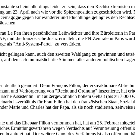
onstante scheint allerdings leider zu sein, dass den Rechtsextremiste
g am 23. April nach wie vor die Spitzenposition zugeschrieben wird. M
Demagogie gegen Einwanderer und Flüchtlinge gelingt es den Rechtsext
täuschen.
au Le Pen ihren persönlichen Leibwächter und ihre Büroleiterin in Pari
und die französische Justiz ermitteln, die FN-Zentrale in Paris wurde 
age als "Anti-System-Partei" zu verstärken.
cht gelingen kann, auch den zweiten Wahlgang zu gewinnen und tatsäc
, auf den sich mutmaßlich die Stimmen aller anderen politischen Lage
n deutlich geändert. Denn François Fillon, der erzreaktionäre Abtreibu
bermann und Verkörperung von "Recht und Ordnung" inszenierte, hat er
tarische Assistentin" mit außergewöhnlich hohem Gehalt (bis zu 7.000 €
einarbeitsverhältnis für Frau Fillon hat den französischen Staat, Sozi
der Marie und Charles hat der Papa, als sie noch studierten, zeitweise 
hte und das Ehepaar Fillon vernommen hat, hat am 25. Februar mitgeteil
iches Ermittlungsverfahren wegen Verdachts auf Veruntreuung öffentlic
en beantragt hat. Der weitere Gang des Verfahrens ist also offen und 