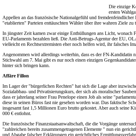
Die einzige K
ersten Wahlgan
Appellen an das französische Nationalgefühl und fremdenfeindlicher 
"etablierten" Parteien enttäuschten Wähler über ihre wahren Ziele zu 
In jüngster Zeit kamen zwar einige Enthüllungen ans Licht, wonach Fr
EU-Parlaments bezahlen ließ. Die Anti-Betrugs-Agentur der EU, OLAF, 
vielleicht en Rechtsextremisten eher noch helfen wird, ihr falsches Im
Angenommen wird allerdings weiterhin, dass es der FN-Kandidatin ni
Stichwahl am 7. Mai gibt es nur noch einen einzigen Gegenkandidaten
hinter sich bringen kann.
Affäre Fillon
Im Lager der "bürgerlichen Rechten" hat sich die Lage aber inzwische
Sozialabbau- und Privatisierungskurs, der sich als moralischer Sau
dass er jahrelang seiner Frau Penelope einen Job als seine "parlamen
diese in seinen Büros fast nie gesehen worden war. Das faktische Sch
insgesamt fast 1,5 Millionen Euro brutto gekostet. Aber auch seine Kin
000 € entlohnt.
Die französische Finanzstaatsanwaltschaft, die die Vorgänge untersuc
"zahlreichen bereits zusammengetragenen Elemente " nun ein gerichtl
und Abgabe falscher Erklärungen ein gerichtliches Ermittlungsverfahr