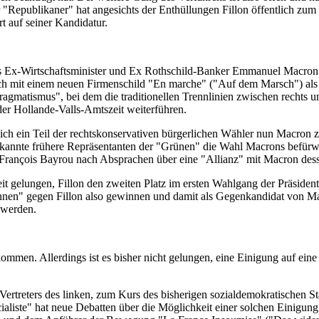
 "Republikaner" hat angesichts der Enthüllungen Fillon öffentlich zum 
t auf seiner Kandidatur.
es Ex-Wirtschaftsminister und Ex Rothschild-Banker Emmanuel Macron. 
 sich mit einem neuen Firmenschild "En marche" ("Auf dem Marsch") al
agmatismus", bei dem die traditionellen Trennlinien zwischen rechts u
 der Hollande-Valls-Amtszeit weiterführen.
sich ein Teil der rechtskonservativen bürgerlichen Wähler nun Macron z
annte frühere Repräsentanten der "Grünen" die Wahl Macrons befürwo
François Bayrou nach Absprachen über eine "Allianz" mit Macron des
it gelungen, Fillon den zweiten Platz im ersten Wahlgang der Präsiden
nen" gegen Fillon also gewinnen und damit als Gegenkandidat von M
 werden.
ommen. Allerdings ist es bisher nicht gelungen, eine Einigung auf ei
 Vertreters des linken, zum Kurs des bisherigen sozialdemokratischen S
ocialiste" hat neue Debatten über die Möglichkeit einer solchen Einigu