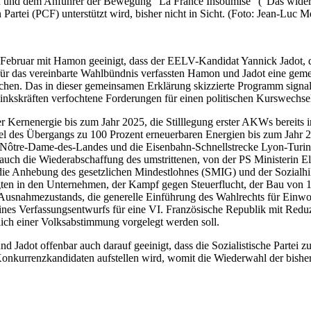
 und dem Anführer der Bewegung "La France Insoumise" ("Das widers
artei (PCF) unterstützt wird, bisher nicht in Sicht. (Foto: Jean-Luc 
Februar mit Hamon geeinigt, dass der EELV-Kandidat Yannick Jadot, der
r das vereinbarte Wahlbündnis verfassten Hamon und Jadot eine gemein
hen. Das in dieser gemeinsamen Erklärung skizzierte Programm signali
nkskräften verfochtene Forderungen für einen politischen Kurswechsel
er Kernenergie bis zum Jahr 2025, die Stilllegung erster AKWs bereits
iel des Übergangs zu 100 Prozent erneuerbaren Energien bis zum Jahr 2
 Nôtre-Dame-des-Landes und die Eisenbahn-Schnellstrecke Lyon-Turin
auch die Wiederabschaffung des umstrittenen, von der PS Ministerin 
, die Anhebung des gesetzlichen Mindestlohnes (SMIG) und der Sozialhil
igten in den Unternehmen, der Kampf gegen Steuerflucht, der Bau von
Ausnahmezustands, die generelle Einführung des Wahlrechts für Einwoh
s Verfassungsentwurfs für eine VI. Französische Republik mit Reduzi
ztlich einer Volksabstimmung vorgelegt werden soll.
d Jadot offenbar auch darauf geeinigt, dass die Sozialistische Partei
Konkurrenzkandidaten aufstellen wird, womit die Wiederwahl der bishe