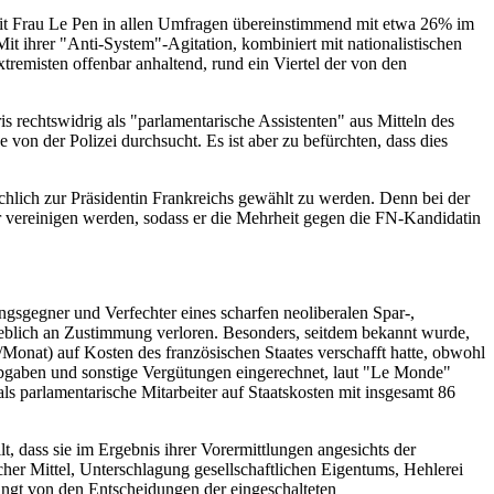
n mit Frau Le Pen in allen Umfragen übereinstimmend mit etwa 26% im
it ihrer "Anti-System"-Agitation, kombiniert mit nationalistischen
remisten offenbar anhaltend, rund ein Viertel der von den
s rechtswidrig als "parlamentarische Assistenten" aus Mitteln des
von der Polizei durchsucht. Es ist aber zu befürchten, dass dies
hlich zur Präsidentin Frankreichs gewählt zu werden. Denn bei der
r vereinigen werden, sodass er die Mehrheit gegen die FN-Kandidatin
ngsgegner und Verfechter eines scharfen neoliberalen Spar-,
heblich an Zustimmung verloren. Besonders, seitdem bekannt wurde,
/Monat) auf Kosten des französischen Staates verschafft hatte, obwohl
alabgaben und sonstige Vergütungen eingerechnet, laut "Le Monde"
als parlamentarische Mitarbeiter auf Staatskosten mit insgesamt 86
t, dass sie im Ergebnis ihrer Vorermittlungen angesichts der
her Mittel, Unterschlagung gesellschaftlichen Eigentums, Hehlerei
hängt von den Entscheidungen der eingeschalteten