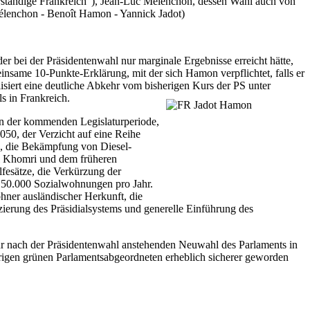
tändige Frankreich"), Jean-Luc Mélenchon, dessen Wahl auch von
Mélenchon - Benoît Hamon - Yannick Jadot)
 bei der Präsidentenwahl nur marginale Ergebnisse erreicht hätte,
same 10-Punkte-Erklärung, mit der sich Hamon verpflichtet, falls er
siert eine deutliche Abkehr vom bisherigen Kurs der PS unter
s in Frankreich.
 in der kommenden Legislaturperiode,
050, der Verzicht auf eine Reihe
, die Bekämpfung von Diesel-
El Khomri und dem früheren
fesätze, die Verkürzung der
 150.000 Sozialwohnungen pro Jahr.
ner ausländischer Herkunft, die
erung des Präsidialsystems und generelle Einführung des
 zur nach der Präsidentenwahl anstehenden Neuwahl des Parlaments in
rigen grünen Parlamentsabgeordneten erheblich sicherer geworden