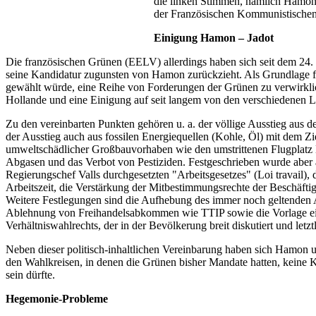
die linken Stimmen, nämlich Hamon
der Französischen Kommunistischen P
Einigung Hamon – Jadot
Die französischen Grünen (EELV) allerdings haben sich seit dem 24. 
seine Kandidatur zugunsten von Hamon zurückzieht. Als Grundlage fü
gewählt würde, eine Reihe von Forderungen der Grünen zu verwirklic
Hollande und eine Einigung auf seit langem von den verschiedenen Li
Zu den vereinbarten Punkten gehören u. a. der völlige Ausstieg aus d
der Ausstieg auch aus fossilen Energiequellen (Kohle, Öl) mit dem Z
umweltschädlicher Großbauvorhaben wie den umstrittenen Flugplatz
Abgasen und das Verbot von Pestiziden. Festgeschrieben wurde aber 
Regierungschef Valls durchgesetzten "Arbeitsgesetzes" (Loi travail)
Arbeitszeit, die Verstärkung der Mitbestimmungsrechte der Beschäft
Weitere Festlegungen sind die Aufhebung des immer noch geltenden 
Ablehnung von Freihandelsabkommen wie TTIP sowie die Vorlage eine
Verhältniswahlrechts, der in der Bevölkerung breit diskutiert und let
Neben dieser politisch-inhaltlichen Vereinbarung haben sich Hamon un
den Wahlkreisen, in denen die Grünen bisher Mandate hatten, keine 
sein dürfte.
Hegemonie-Probleme