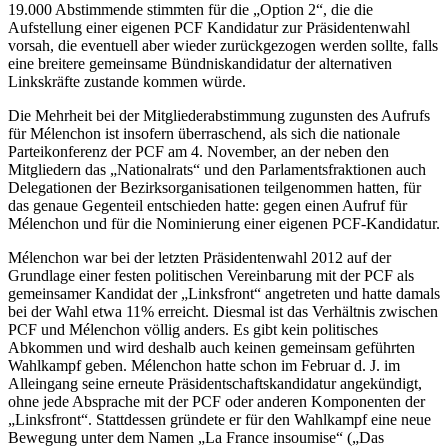
19.000 Abstimmende stimmten für die „Option 2“, die die
Aufstellung einer eigenen PCF Kandidatur zur Präsidentenwahl
vorsah, die eventuell aber wieder zurückgezogen werden sollte, falls
eine breitere gemeinsame Bündniskandidatur der alternativen
Linkskräfte zustande kommen würde.
Die Mehrheit bei der Mitgliederabstimmung zugunsten des Aufrufs
für Mélenchon ist insofern überraschend, als sich die nationale
Parteikonferenz der PCF am 4. November, an der neben den
Mitgliedern das „Nationalrats“ und den Parlamentsfraktionen auch
Delegationen der Bezirksorganisationen teilgenommen hatten, für
das genaue Gegenteil entschieden hatte: gegen einen Aufruf für
Mélenchon und für die Nominierung einer eigenen PCF-Kandidatur.
Mélenchon war bei der letzten Präsidentenwahl 2012 auf der
Grundlage einer festen politischen Vereinbarung mit der PCF als
gemeinsamer Kandidat der „Linksfront“ angetreten und hatte damals
bei der Wahl etwa 11% erreicht. Diesmal ist das Verhältnis zwischen
PCF und Mélenchon völlig anders. Es gibt kein politisches
Abkommen und wird deshalb auch keinen gemeinsam geführten
Wahlkampf geben. Mélenchon hatte schon im Februar d. J. im
Alleingang seine erneute Präsidentschaftskandidatur angekündigt,
ohne jede Absprache mit der PCF oder anderen Komponenten der
„Linksfront“. Stattdessen gründete er für den Wahlkampf eine neue
Bewegung unter dem Namen „La France insoumise“ („Das