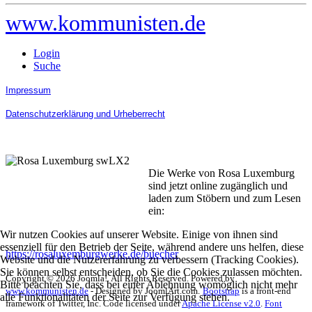
www.kommunisten.de
Login
Suche
Impressum
Datenschutzerklärung und Urheberrecht
Die Werke von Rosa Luxemburg
sind jetzt online zugänglich und
laden zum Stöbern und zum Lesen
ein:
Wir nutzen Cookies auf unserer Website. Einige von ihnen sind
essenziell für den Betrieb der Seite, während andere uns helfen, diese
https://rosaluxemburgwerke.de/buecher
Website und die Nutzererfahrung zu verbessern (Tracking Cookies).
Sie können selbst entscheiden, ob Sie die Cookies zulassen möchten.
Copyright © 2026 Joomla!. All Rights Reserved. Powered by
Bitte beachten Sie, dass bei einer Ablehnung womöglich nicht mehr
www.kommunisten.de
- Designed by JoomlArt.com.
Bootstrap
is a front-end
alle Funktionalitäten der Seite zur Verfügung stehen.
framework of Twitter, Inc. Code licensed under
Apache License v2.0
.
Font