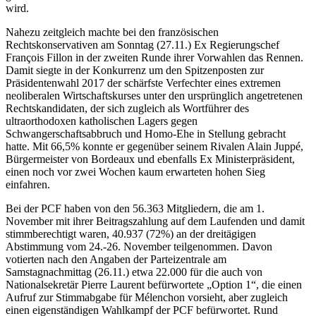
wird.
Nahezu zeitgleich machte bei den französischen
Rechtskonservativen am Sonntag (27.11.) Ex Regierungschef
François Fillon in der zweiten Runde ihrer Vorwahlen das Rennen.
Damit siegte in der Konkurrenz um den Spitzenposten zur
Präsidentenwahl 2017 der schärfste Verfechter eines extremen
neoliberalen Wirtschaftskurses unter den ursprünglich angetretenen
Rechtskandidaten, der sich zugleich als Wortführer des
ultraorthodoxen katholischen Lagers gegen
Schwangerschaftsabbruch und Homo-Ehe in Stellung gebracht
hatte. Mit 66,5% konnte er gegenüber seinem Rivalen Alain Juppé,
Bürgermeister von Bordeaux und ebenfalls Ex Ministerpräsident,
einen noch vor zwei Wochen kaum erwarteten hohen Sieg
einfahren.
Bei der PCF haben von den 56.363 Mitgliedern, die am 1.
November mit ihrer Beitragszahlung auf dem Laufenden und damit
stimmberechtigt waren, 40.937 (72%) an der dreitägigen
Abstimmung vom 24.-26. November teilgenommen. Davon
votierten nach den Angaben der Parteizentrale am
Samstagnachmittag (26.11.) etwa 22.000 für die auch von
Nationalsekretär Pierre Laurent befürwortete „Option 1“, die einen
Aufruf zur Stimmabgabe für Mélenchon vorsieht, aber zugleich
einen eigenständigen Wahlkampf der PCF befürwortet. Rund