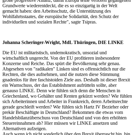
große progressive Allianz, damit Europa seine verloren gegangenen
Grundwerte wiederentdeckt, die es so einzigartig in der Welt
gemacht haben: den Arbeitsschutz, die Unterstützung des
Wohlfahrtsstaates, die europäische Solidarität, den Schutz der
individuellen und sozialen Rechte", sagte Tsipras.
Johanna Scheringer-Wright, MdL Thüringen, DIE LINKE
Die EU ist militaristisch, undemokratisch, unsozial und
wirtschaftlich ungerecht. Von der EU profitieren insbesondere
Konzerne und Reiche. Das spürt die Bevölkerung sehr genau.
Abgesehen von "radikalen" Linken sind es offensichtlich nur die
Rechten, die dies aufnehmen, und die nutzen diese Stimmung
gnadenlos für ihre faschistoiden Ziele aus. Deshalb ist dieser Brexit
ein Warnschuss, der das Establishment aufrütteln sollte, aber
genauso LINKE. Denn wie fühlen sich denn die Menschen in
Griechenland, wo Gehälter und Renten gekürzt werden? Wie fühlen
sich Arbeiterinnen und Arbeiter in Frankreich, deren Arbeitsrechte
gerade geschleift werden? Wie fühlen sich Hartz IV Bezieher oder
prekär Beschäftigte in Deutschland? Bekommen die etwas vom
Handelsbilanzüberschuss von Deutschland und von den erhöhten
Steuereinnahmen ab? Hier müssen wir LINKE ansetzen und
Alternativen aufzeigen.
Auch wenn ich nicht sonderlich über den Brexit überrascht bin, bin