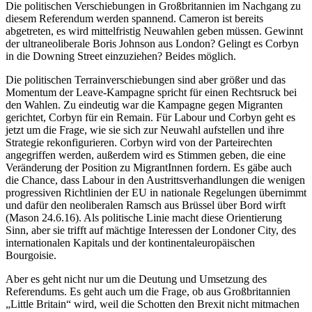
Die politischen Verschiebungen in Großbritannien im Nachgang zu
diesem Referendum werden spannend. Cameron ist bereits
abgetreten, es wird mittelfristig Neuwahlen geben müssen. Gewinnt
der ultraneoliberale Boris Johnson aus London? Gelingt es Corbyn
in die Downing Street einzuziehen? Beides möglich.
Die politischen Terrainverschiebungen sind aber größer und das
Momentum der Leave-Kampagne spricht für einen Rechtsruck bei
den Wahlen. Zu eindeutig war die Kampagne gegen Migranten
gerichtet, Corbyn für ein Remain. Für Labour und Corbyn geht es
jetzt um die Frage, wie sie sich zur Neuwahl aufstellen und ihre
Strategie rekonfigurieren. Corbyn wird von der Parteirechten
angegriffen werden, außerdem wird es Stimmen geben, die eine
Veränderung der Position zu MigrantInnen fordern. Es gäbe auch
die Chance, dass Labour in den Austrittsverhandlungen die wenigen
progressiven Richtlinien der EU in nationale Regelungen übernimmt
und dafür den neoliberalen Ramsch aus Brüssel über Bord wirft
(Mason 24.6.16). Als politische Linie macht diese Orientierung
Sinn, aber sie trifft auf mächtige Interessen der Londoner City, des
internationalen Kapitals und der kontinentaleuropäischen
Bourgoisie.
Aber es geht nicht nur um die Deutung und Umsetzung des
Referendums. Es geht auch um die Frage, ob aus Großbritannien
„Little Britain“ wird, weil die Schotten den Brexit nicht mitmachen