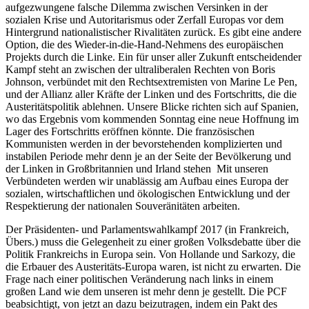
aufgezwungene falsche Dilemma zwischen Versinken in der
sozialen Krise und Autoritarismus oder Zerfall Europas vor dem
Hintergrund nationalistischer Rivalitäten zurück. Es gibt eine andere
Option, die des Wieder-in-die-Hand-Nehmens des europäischen
Projekts durch die Linke. Ein für unser aller Zukunft entscheidender
Kampf steht an zwischen der ultraliberalen Rechten von Boris
Johnson, verbündet mit den Rechtsextremisten von Marine Le Pen,
und der Allianz aller Kräfte der Linken und des Fortschritts, die die
Austeritätspolitik ablehnen. Unsere Blicke richten sich auf Spanien,
wo das Ergebnis vom kommenden Sonntag eine neue Hoffnung im
Lager des Fortschritts eröffnen könnte. Die französischen
Kommunisten werden in der bevorstehenden komplizierten und
instabilen Periode mehr denn je an der Seite der Bevölkerung und
der Linken in Großbritannien und Irland stehen Mit unseren
Verbündeten werden wir unablässig am Aufbau eines Europa der
sozialen, wirtschaftlichen und ökologischen Entwicklung und der
Respektierung der nationalen Souveränitäten arbeiten.
Der Präsidenten- und Parlamentswahlkampf 2017 (in Frankreich,
Übers.) muss die Gelegenheit zu einer großen Volksdebatte über die
Politik Frankreichs in Europa sein. Von Hollande und Sarkozy, die
die Erbauer des Austeritäts-Europa waren, ist nicht zu erwarten. Die
Frage nach einer politischen Veränderung nach links in einem
großen Land wie dem unseren ist mehr denn je gestellt. Die PCF
beabsichtigt, von jetzt an dazu beizutragen, indem ein Pakt des