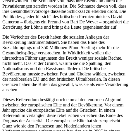
verschwinden. Die Schnauze voll, dass ihre Eisenbahn durch die
Privatisierungen zerstört worden ist. Die Schnauze davon voll, dass
ihre Gesundheitsvorsorge dasselbe Schicksal zu erleiden droht. Die
Politik des „Jeder für sich“ des britischen Premierministers David
Cameron – übrigens ein Freund von Bart De Wever – organisiert die
Zerstörung der Löhne und bringt die Leute gegeneinander auf.
Die Verfechter des Brexit haben die sozialen Anliegen der
Bevölkerung instrumentalisiert. Sie haben das Ende des
Sozialdumpings und 350 Millionen Pfund Sterling mehr für die
Gesundheitspflege versprochen. In Wirklichkeit wollen die
ultrarechten Führer zugunsten des Brexit weniger soziale Rechte,
nicht mehr. Das ist der Grund, warum sie die Spaltung, den
Nationalismus und den Rassismus fördern. Die britische
Bevölkerung musste zwischen Pest und Cholera wählen, zwischen
der neoliberalen EU und den britischen Ultraliberalen. In diesen
Grenzen haben die Briten das gewählt, was sie als eine Veränderung
ansehen.
Dieses Referendum bestätigt noch einmal den enormen Abgrund
zwischen der europäischen Elite und der Bevölkerung. Vor einem
Jahr spuckte die europäische Elite auf die Griechen. In einem
Referendum verlangten diese rebellischen Griechen das Ende des
Dogmas der Austerität. Die europäische Elite hat sie zerquetscht.
Ganz wie sie den Franzosen und Niederländern jenen