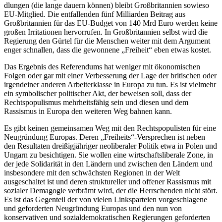
dlungen (die lange dauern können) bleibt Großbritannien sowieso
EU-Mitglied. Die entfallenden fünf Milliarden Beitrag aus
Großbritannien für das EU-Budget von 140 Mrd Euro werden keine
großen Irritationen hervorrufen. In Großbritannien selbst wird die
Regierung den Gürtel für die Menschen weiter mit dem Argument
enger schnallen, dass die gewonnene „Freiheit“ eben etwas kostet.
Das Ergebnis des Referendums hat weniger mit ökonomischen
Folgen oder gar mit einer Verbesserung der Lage der britischen oder
irgendeiner anderen Arbeiterklasse in Europa zu tun. Es ist vielmehr
ein symbolischer politischer Akt, der beweisen soll, dass der
Rechtspopulismus mehrheitsfähig sein und diesen und dem
Rassismus in Europa den weiteren Weg bahnen kann.
Es gibt keinen gemeinsamen Weg mit den Rechtspopulisten für eine
Neugründung Europas. Deren „Freiheits“-Versprechen ist neben
den Resultaten dreißigjähriger neoliberaler Politik etwa in Polen und
Ungarn zu besichtigen. Sie wollen eine wirtschaftsliberale Zone, in
der jede Solidarität in den Ländern und zwischen den Ländern und
insbesondere mit den schwächsten Regionen in der Welt
ausgeschaltet ist und deren struktureller und offener Rassismus mit
sozialer Demagogie verbrämt wird, der die Herrschenden nicht stört.
Es ist das Gegenteil der von vielen Linksparteien vorgeschlagene
und geforderten Neugründung Europas und den nun von
konservativen und sozialdemokra­tischen Regierungen geforderten