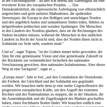
in der Flüchtlingskrise – all dies war bereits das Alarmsignal für eine
erweiterte Krise des europäischen Projekts. ... Das
Demokratiedefizit, die erpresserische Auferlegung von offensichtlich
ungerechten und grob unfairen Maßnahmen, die spaltenden
Stereotypen, die Europa in den fleißigen und umsichtigen Norden
und den angeblich faulen und undankbaren Süden teilen, führten zu
tiefgreifenden politischen und sozialen Spaltungen. Die Menschen
in den Ländern des Nordens glauben, dass sie die Rechnungen des
Südens bezahlen müssen, während die Menschen in den südlichen
Ländern zu Recht der Ansicht sind, dass der Norden ihnen nicht in
Solidarität zur Seite steht, sondern straft."
Und so", sagte Tsipras, "ist der Graben immer tiefer geworden, der
Sinn für eine gemeinsame Vision und eine gemeinsame Zukunft ist
der Rückkehr zur vermeintlichen Sicherheit der nationalen
Verschanzung gewichen, dem nationalen Isolationismus. Aber dieser
Weg ist eine Sackgasse", sagte er. „
„Europa muss“, fuhr er fort, „auf den Grundsätzen der Demokratie,
der Freiheit, der Gleichheit und der Solidarität neu gegründet
werden. Wir brauchen mehr denn je eine starke Gegenoffensive der
progressiven europäischen Kräfte, um den Angriff der extremen
Rechten und des Nationalismus zu stoppen, die in der Situation, die
die Austeritätspolitik und die Zügellosigkeit des Marktes geschaffen
haben, einen fruchtbaren Boden findet. Wir brauchen endlich eine