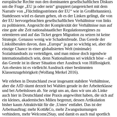
europäische Rechte nun den dominanten gesellschaftlichen Diskurs
um die Frage „EU ja oder nein“ gruppiert (angereichert mit dem
Narrativ von „Flüchtlingsströmen der EU“ wie in Großbritannien).
Stattdessen wird es darum gehen, ob es der Linken gelingt, die von
der EU hervorgebrachten gesellschaftlichen Verhältnisse von links
zu politisieren. Angesicht der Komplexität der Verhältnisse nun auf
eine gute alte Zeit nationalstaatlicher Regulationsregimes zu
orientieren und auf das Ticket gegen Migration zu setzen ist keine
Strategie. Genauso wenig wie Schadenfreude. Das Gerede der
Linksliberalen davon, dass „Europa“ ja gar so wichtig sei, aber die
einzige Chance in einer globalisierten Welt (minimale)
Sozialstandrads zu verteidigen, und man müsse doch irgendwie
internationalistisch sein, denn Nationalismus sei wirklich böse – all
das Gerede ist in dieser Situation eher Ausdruck von Hilflosigkeit.
Am ehesten ist es vielleicht Ausdruck einer bestimmten
Klassenzugehörigkeit (Wolfang Merkel 2016).
Wir erleben in Deutschland zwar insgesamt stabilere Verhältnisse,
aber die AfD räumt derzeit bei Wahlen gerade in der Arbeiterklasse
und bei Arbeitslosen ab. Sie zeigt uns an, dass wir uns als Linke
auch hier in Deutschland eine Praxis angewöhnt haben, die sich auf
ein kleines, akademisches Milieu begrenzt, dessen Artikulation
bisher kaum Attraktivität für die ‚Unten’ entfaltet. Das ist der
Arbeitsauftrag: mehr Kotti&Co, mehr Zwangsräumungen
verhindern, mehr Welcome2Stay, und damit es auch mal sportlich