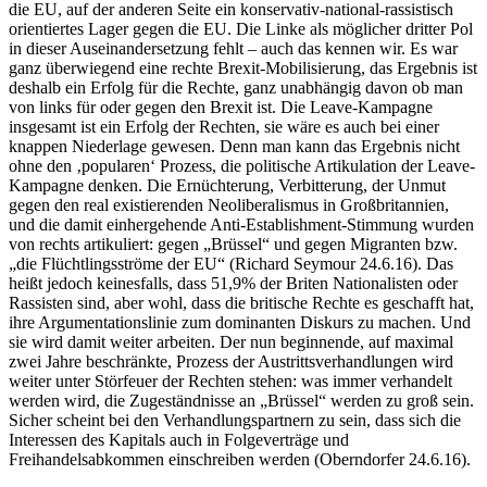
die EU, auf der anderen Seite ein konservativ-national-rassistisch
orientiertes Lager gegen die EU. Die Linke als möglicher dritter Pol
in dieser Auseinandersetzung fehlt – auch das kennen wir. Es war
ganz überwiegend eine rechte Brexit-Mobilisierung, das Ergebnis ist
deshalb ein Erfolg für die Rechte, ganz unabhängig davon ob man
von links für oder gegen den Brexit ist. Die Leave-Kampagne
insgesamt ist ein Erfolg der Rechten, sie wäre es auch bei einer
knappen Niederlage gewesen. Denn man kann das Ergebnis nicht
ohne den ‚popularen‘ Prozess, die politische Artikulation der Leave-
Kampagne denken. Die Ernüchterung, Verbitterung, der Unmut
gegen den real existierenden Neoliberalismus in Großbritannien,
und die damit einhergehende Anti-Establishment-Stimmung wurden
von rechts artikuliert: gegen „Brüssel“ und gegen Migranten bzw.
„die Flüchtlingsströme der EU“ (Richard Seymour 24.6.16). Das
heißt jedoch keinesfalls, dass 51,9% der Briten Nationalisten oder
Rassisten sind, aber wohl, dass die britische Rechte es geschafft hat,
ihre Argumentationslinie zum dominanten Diskurs zu machen. Und
sie wird damit weiter arbeiten. Der nun beginnende, auf maximal
zwei Jahre beschränkte, Prozess der Austrittsverhandlungen wird
weiter unter Störfeuer der Rechten stehen: was immer verhandelt
werden wird, die Zugeständnisse an „Brüssel“ werden zu groß sein.
Sicher scheint bei den Verhandlungspartnern zu sein, dass sich die
Interessen des Kapitals auch in Folgeverträge und
Freihandelsabkommen einschreiben werden (Oberndorfer 24.6.16).