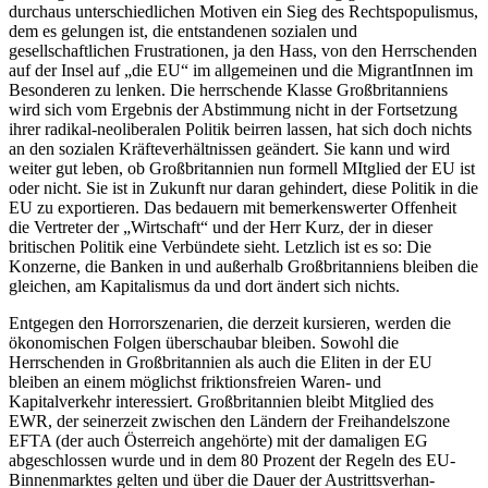
durchaus unterschiedlichen Motiven ein Sieg des Rechtspopulismus,
dem es gelungen ist, die entstandenen sozialen und
gesellschaftlichen Frustrationen, ja den Hass, von den Herrschenden
auf der Insel auf „die EU“ im allgemeinen und die MigrantInnen im
Besonderen zu lenken. Die herrschende Klasse Großbritanniens
wird sich vom Ergebnis der Abstimmung nicht in der Fortsetzung
ihrer radikal-neoliberalen Politik beirren lassen, hat sich doch nichts
an den sozialen Kräfteverhältnissen geändert. Sie kann und wird
weiter gut leben, ob Großbritannien nun formell MItglied der EU ist
oder nicht. Sie ist in Zukunft nur daran gehindert, diese Politik in die
EU zu exportieren. Das bedauern mit bemerkenswerter Offenheit
die Vertreter der „Wirtschaft“ und der Herr Kurz, der in dieser
britischen Politik eine Verbündete sieht. Letzlich ist es so: Die
Konzerne, die Banken in und außerhalb Großbritanniens bleiben die
gleichen, am Kapitalismus da und dort ändert sich nichts.
Entgegen den Horrorszenarien, die derzeit kursieren, werden die
ökonomischen Folgen überschaubar bleiben. Sowohl die
Herrschenden in Großbritannien als auch die Eliten in der EU
bleiben an einem möglichst friktionsfreien Waren- und
Kapitalverkehr interessiert. Großbritannien bleibt Mitglied des
EWR, der seinerzeit zwischen den Ländern der Freihandelszone
EFTA (der auch Österreich angehörte) mit der damaligen EG
abgeschlossen wurde und in dem 80 Prozent der Regeln des EU-
Binnenmarktes gelten und über die Dauer der Austrittsverhan­