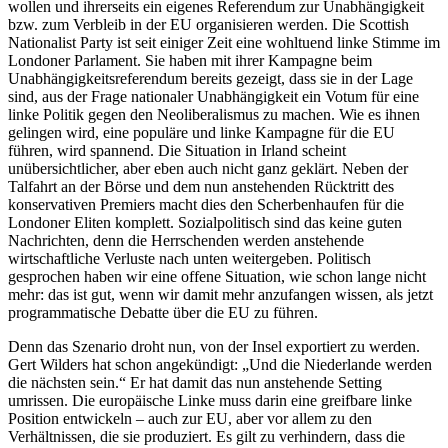
wollen und ihrerseits ein eigenes Referendum zur Unabhängigkeit
bzw. zum Verbleib in der EU organisieren werden. Die Scottish
Nationalist Party ist seit einiger Zeit eine wohltuend linke Stimme im
Londoner Parlament. Sie haben mit ihrer Kampagne beim
Unabhängigkeitsreferendum bereits gezeigt, dass sie in der Lage
sind, aus der Frage nationaler Unabhängigkeit ein Votum für eine
linke Politik gegen den Neoliberalismus zu machen. Wie es ihnen
gelingen wird, eine populäre und linke Kampagne für die EU
führen, wird spannend. Die Situation in Irland scheint
unübersichtlicher, aber eben auch nicht ganz geklärt. Neben der
Talfahrt an der Börse und dem nun anstehenden Rücktritt des
konservativen Premiers macht dies den Scherbenhaufen für die
Londoner Eliten komplett. Sozialpolitisch sind das keine guten
Nachrichten, denn die Herrschenden werden anstehende
wirtschaftliche Verluste nach unten weitergeben. Politisch
gesprochen haben wir eine offene Situation, wie schon lange nicht
mehr: das ist gut, wenn wir damit mehr anzufangen wissen, als jetzt
programmatische Debatte über die EU zu führen.
Denn das Szenario droht nun, von der Insel exportiert zu werden.
Gert Wilders hat schon angekündigt: „Und die Niederlande werden
die nächsten sein.“ Er hat damit das nun anstehende Setting
umrissen. Die europäische Linke muss darin eine greifbare linke
Position entwickeln – auch zur EU, aber vor allem zu den
Verhältnissen, die sie produziert. Es gilt zu verhindern, dass die