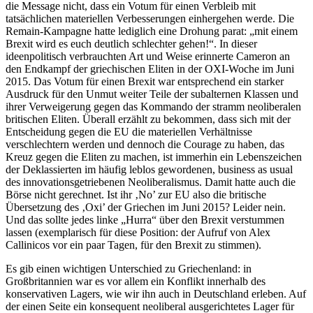
die Message nicht, dass ein Votum für einen Verbleib mit
tatsächlichen materiellen Verbesserungen einhergehen werde. Die
Remain-Kampagne hatte lediglich eine Drohung parat: „mit einem
Brexit wird es euch deutlich schlechter gehen!“. In dieser
ideenpolitisch verbrauchten Art und Weise erinnerte Cameron an
den Endkampf der griechischen Eliten in der OXI-Woche im Juni
2015. Das Votum für einen Brexit war entsprechend ein starker
Ausdruck für den Unmut weiter Teile der subalternen Klassen und
ihrer Verweigerung gegen das Kommando der stramm neoliberalen
britischen Eliten. Überall erzählt zu bekommen, dass sich mit der
Entscheidung gegen die EU die materiellen Verhältnisse
verschlechtern werden und dennoch die Courage zu haben, das
Kreuz gegen die Eliten zu machen, ist immerhin ein Lebenszeichen
der Deklassierten im häufig leblos gewordenen, business as usual
des innovationsgetriebenen Neoliberalismus. Damit hatte auch die
Börse nicht gerechnet. Ist ihr ‚No’ zur EU also die britische
Übersetzung des ‚Oxi’ der Griechen im Juni 2015? Leider nein.
Und das sollte jedes linke „Hurra“ über den Brexit verstummen
lassen (exemplarisch für diese Position: der Aufruf von Alex
Callinicos vor ein paar Tagen, für den Brexit zu stimmen).
Es gib einen wichtigen Unterschied zu Griechenland: in
Großbritannien war es vor allem ein Konflikt innerhalb des
konservativen Lagers, wie wir ihn auch in Deutschland erleben. Auf
der einen Seite ein konsequent neoliberal ausgerichtetes Lager für