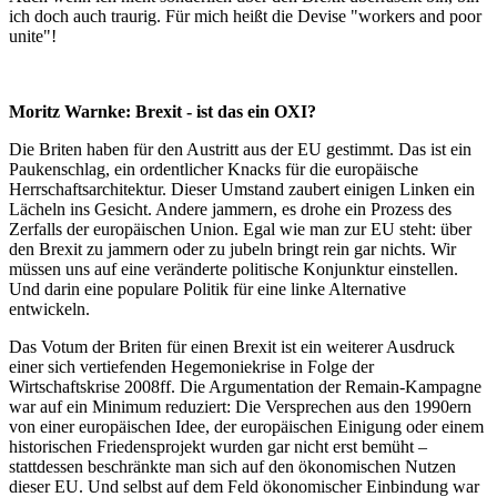
ich doch auch traurig. Für mich heißt die Devise "workers and poor
unite"!
Moritz Warnke: Brexit - ist das ein OXI?
Die Briten haben für den Austritt aus der EU gestimmt. Das ist ein
Paukenschlag, ein ordentlicher Knacks für die europäische
Herrschaftsarchitektur. Dieser Umstand zaubert einigen Linken ein
Lächeln ins Gesicht. Andere jammern, es drohe ein Prozess des
Zerfalls der europäischen Union. Egal wie man zur EU steht: über
den Brexit zu jammern oder zu jubeln bringt rein gar nichts. Wir
müssen uns auf eine veränderte politische Konjunktur einstellen.
Und darin eine populare Politik für eine linke Alternative
entwickeln.
Das Votum der Briten für einen Brexit ist ein weiterer Ausdruck
einer sich vertiefenden Hegemoniekrise in Folge der
Wirtschaftskrise 2008ff. Die Argumentation der Remain-Kampagne
war auf ein Minimum reduziert: Die Versprechen aus den 1990ern
von einer europäischen Idee, der europäischen Einigung oder einem
historischen Friedensprojekt wurden gar nicht erst bemüht –
stattdessen beschränkte man sich auf den ökonomischen Nutzen
dieser EU. Und selbst auf dem Feld ökonomischer Einbindung war