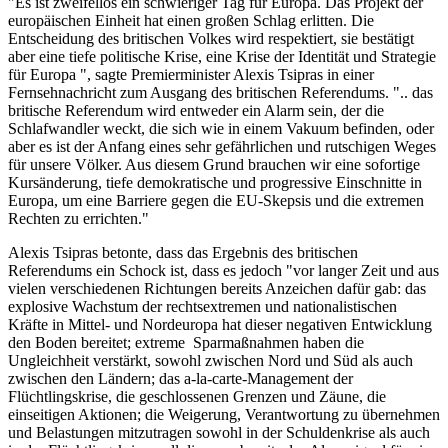
"Es ist zweifellos ein schwieriger Tag für Europa. Das Projekt der
europäischen Einheit hat einen großen Schlag erlitten. Die
Entscheidung des britischen Volkes wird respektiert, sie bestätigt
aber eine tiefe politische Krise, eine Krise der Identität und Strategie
für Europa ", sagte Premierminister Alexis Tsipras in einer
Fernsehnachricht zum Ausgang des britischen Referendums. ".. das
britische Referendum wird entweder ein Alarm sein, der die
Schlafwandler weckt, die sich wie in einem Vakuum befinden, oder
aber es ist der Anfang eines sehr gefährlichen und rutschigen Weges
für unsere Völker. Aus diesem Grund brauchen wir eine sofortige
Kursänderung, tiefe demokratische und progressive Einschnitte in
Europa, um eine Barriere gegen die EU-Skepsis und die extremen
Rechten zu errichten."
Alexis Tsipras betonte, dass das Ergebnis des britischen
Referendums ein Schock ist, dass es jedoch "vor langer Zeit und aus
vielen verschiedenen Richtungen bereits Anzeichen dafür gab: das
explosive Wachstum der rechtsextremen und nationalistischen
Kräfte in Mittel- und Nordeuropa hat dieser negativen Entwicklung
den Boden bereitet; extreme Sparmaßnahmen haben die
Ungleichheit verstärkt, sowohl zwischen Nord und Süd als auch
zwischen den Ländern; das a-la-carte-Management der
Flüchtlingskrise, die geschlossenen Grenzen und Zäune, die
einseitigen Aktionen; die Weigerung, Verantwortung zu übernehmen
und Belastungen mitzutragen sowohl in der Schuldenkrise als auch