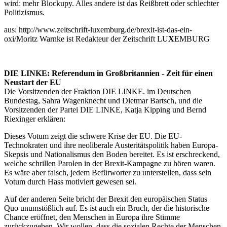
wird: mehr Blockupy. Alles andere ist das Reißbrett oder schlechter
Politizismus.
aus:
http://www.zeitschrift-luxemburg.de/brexit-ist-das-ein-
oxi/
Moritz Warnke ist Redakteur der Zeitschrift LU
X
EMBURG
DIE LINKE: Referendum in Großbritannien - Zeit für einen
Neustart der EU
Die Vorsitzenden der Fraktion DIE LINKE. im Deutschen
Bundestag, Sahra Wagenknecht und Dietmar Bartsch, und die
Vorsitzenden der Partei DIE LINKE, Katja Kipping und Bernd
Riexinger erklären:
Dieses Votum zeigt die schwere Krise der EU. Die EU-
Technokraten und ihre neoliberale Austeritätspolitik haben Europa-
Skepsis und Nationalismus den Boden bereitet. Es ist erschreckend,
welche schrillen Parolen in der Brexit-Kampagne zu hören waren.
Es wäre aber falsch, jedem Befürworter zu unterstellen, dass sein
Votum durch Hass motiviert gewesen sei.
Auf der anderen Seite bricht der Brexit den europäischen Status
Quo unumstößlich auf. Es ist auch ein Bruch, der die historische
Chance eröffnet, den Menschen in Europa ihre Stimme
zurückzugeben. Wir wollen, dass die sozialen Rechte der Menschen,