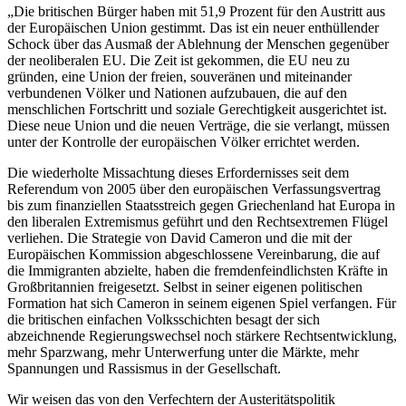
„Die britischen Bürger haben mit 51,9 Prozent für den Austritt aus
der Europäischen Union gestimmt. Das ist ein neuer enthüllender
Schock über das Ausmaß der Ablehnung der Menschen gegenüber
der neoliberalen EU. Die Zeit ist gekommen, die EU neu zu
gründen, eine Union der freien, souveränen und miteinander
verbundenen Völker und Nationen aufzubauen, die auf den
menschlichen Fortschritt und soziale Gerechtigkeit ausgerichtet ist.
Diese neue Union und die neuen Verträge, die sie verlangt, müssen
unter der Kontrolle der europäischen Völker errichtet werden.
Die wiederholte Missachtung dieses Erfordernisses seit dem
Referendum von 2005 über den europäischen Verfassungsvertrag
bis zum finanziellen Staatsstreich gegen Griechenland hat Europa in
den liberalen Extremismus geführt und den Rechtsextremen Flügel
verliehen. Die Strategie von David Cameron und die mit der
Europäischen Kommission abgeschlossene Vereinbarung, die auf
die Immigranten abzielte, haben die fremdenfeindlichsten Kräfte in
Großbritannien freigesetzt. Selbst in seiner eigenen politischen
Formation hat sich Cameron in seinem eigenen Spiel verfangen. Für
die britischen einfachen Volksschichten besagt der sich
abzeichnende Regierungswechsel noch stärkere Rechtsentwicklung,
mehr Sparzwang, mehr Unterwerfung unter die Märkte, mehr
Spannungen und Rassismus in der Gesellschaft.
Wir weisen das von den Verfechtern der Austeritätspolitik