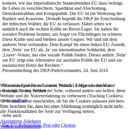
konkret, wie das imperialistische Staatenbündnis EU dazu beiträgt,
ihr Leben zu verschlechtern. Spardiktat und Abschottung,
Demokratieabbau und Kriegspolitik: Die EU ist ein Werkzeug der
Banken und Konzerne. Deshalb begrüßt die DKP die Entscheidung
der britischen Wähler, die EU zu verlassen. Dabei sehen wir
natürlich auch die rechten Kräfte im Brexit-Lager. Sie haben die
sozialen Probleme benutzt, um Angst vor Flüchtlingen zu schüren.
Diese Kräfte sind und bleiben unsere Gegner. Wir sind mit dem
anderen Nein verbunden: Dem Kampf für einen linken EU-Austritt,
dem ,Nein‘ zur EU als ,Ja‘ zur internationalen Solidarität, dem
,Leave‘-Votum, das eine soziale Politik fordert. Dieses andere ,Nein‘
zur EU zeigt eine Alternative zur asozialen Politik der EU und zur
rassistischen Hetze der Rechten.“
Pressemitteilung des DKP-Parteivorstandes, 24. Juni 2016
Übersetzungen Pierre Laurent, Patrick Le Hyarick und Marc
Wir nutzen Cookies auf unserer Website. Einige von ihnen sind
Botenga: Georg Polikeit
essenziell für den Betrieb der Seite, während andere uns helfen, diese
Website und die Nutzererfahrung zu verbessern (Tracking Cookies).
foto:
muffinn
Sie können selbst entscheiden, ob Sie die Cookies zulassen möchten.
Bitte beachten Sie, dass bei einer Ablehnung womöglich nicht mehr
alle Funktionalitäten der Seite zur Verfügung stehen.
siehe auch
Akzeptieren
Ablehnen
Das EU-Referendum: Pest oder Cholera
Weitere Informationen