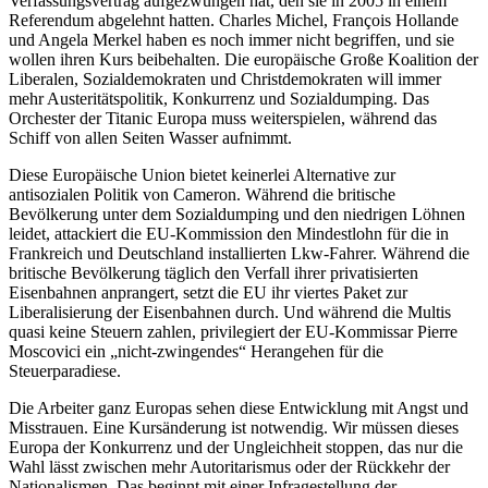
Verfassungsvertrag aufgezwungen hat, den sie in 2005 in einem
Referendum abgelehnt hatten. Charles Michel, François Hollande
und Angela Merkel haben es noch immer nicht begriffen, und sie
wollen ihren Kurs beibehalten. Die europäische Große Koalition der
Liberalen, Sozialdemokraten und Christdemokraten will immer
mehr Austeritätspolitik, Konkurrenz und Sozialdumping. Das
Orchester der Titanic Europa muss weiterspielen, während das
Schiff von allen Seiten Wasser aufnimmt.
Diese Europäische Union bietet keinerlei Alternative zur
antisozialen Politik von Cameron. Während die britische
Bevölkerung unter dem Sozialdumping und den niedrigen Löhnen
leidet, attackiert die EU-Kommission den Mindestlohn für die in
Frankreich und Deutschland installierten Lkw-Fahrer. Während die
britische Bevölkerung täglich den Verfall ihrer privatisierten
Eisenbahnen anprangert, setzt die EU ihr viertes Paket zur
Liberalisierung der Eisenbahnen durch. Und während die Multis
quasi keine Steuern zahlen, privilegiert der EU-Kommissar Pierre
Moscovici ein „nicht-zwingendes“ Herangehen für die
Steuerparadiese.
Die Arbeiter ganz Europas sehen diese Entwicklung mit Angst und
Misstrauen. Eine Kursänderung ist notwendig. Wir müssen dieses
Europa der Konkurrenz und der Ungleichheit stoppen, das nur die
Wahl lässt zwischen mehr Autoritarismus oder der Rückkehr der
Nationalismen. Das beginnt mit einer Infragestellung der