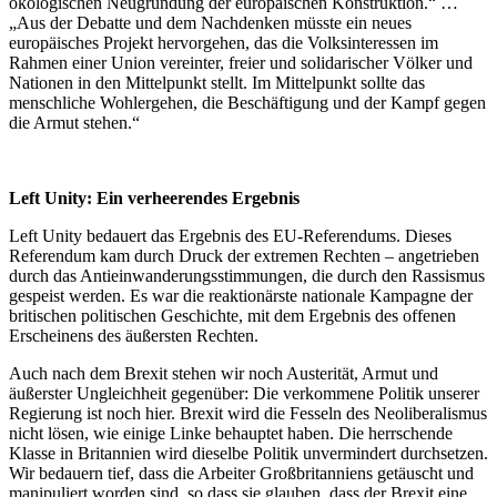
ökologischen Neugründung der europäischen Konstruktion.“ …
„Aus der Debatte und dem Nachdenken müsste ein neues
europäisches Projekt hervorgehen, das die Volksinteressen im
Rahmen einer Union vereinter, freier und solidarischer Völker und
Nationen in den Mittelpunkt stellt. Im Mittelpunkt sollte das
menschliche Wohlergehen, die Beschäftigung und der Kampf gegen
die Armut stehen.“
Left Unity: Ein verheerendes Ergebnis
Left Unity bedauert das Ergebnis des EU-Referendums. Dieses
Referendum kam durch Druck der extremen Rechten – angetrieben
durch das Antieinwanderungsstimmungen, die durch den Rassismus
gespeist werden. Es war die reaktionärste nationale Kampagne der
britischen politischen Geschichte, mit dem Ergebnis des offenen
Erscheinens des äußersten Rechten.
Auch nach dem Brexit stehen wir noch Austerität, Armut und
äußerster Ungleichheit gegenüber: Die verkommene Politik unserer
Regierung ist noch hier. Brexit wird die Fesseln des Neoliberalismus
nicht lösen, wie einige Linke behauptet haben. Die herrschende
Klasse in Britannien wird dieselbe Politik unvermindert durchsetzen.
Wir bedauern tief, dass die Arbeiter Großbritanniens getäuscht und
manipuliert worden sind, so dass sie glauben, dass der Brexit eine