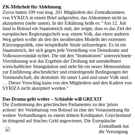
ZK-Mehrheit für Ablehnung
Zuvor hatten 109 von insg. 201 Mitgliedern des Zentralkomitees
von SYRIZA in einem Brief aufgerufen, das Abkommen nicht zu
akzeptieren (siehe unten). In der Erklärung heißt es: "Am 12. Juli
fand in Brüssel ein Staatsstreich statt, der zeigte, dass es das Ziel der
europäischen Regierungschefs war, einem Volk, das einen anderen
Weg gehen wollte als den des neoliberalen Modells der extremen
Kürzungspolitik, eine beispielhafte Strafe aufzuerlegen. Es ist ein
Staatsstreich, der sich gegen jede Vorstellung von Demokratie und
Volkssouveränität richtet. Die mit den “Institutionen” unterzeichnete
Vereinbarung war das Ergebnis der Drohung mit unmittelbarer
wirtschaftlicher Strangulation und steht für ein neues Memorandum
zur Einführung abscheulicher und erniedrigende Bedingungen der
Vormundschaft, die destruktiv für unser Land und unser Volk sind.
… Dieser Vorschlag kann von den Mitgliedern und den Kadern von
SYRIZA nicht akzeptiert werden."
Das Drama geht weiter – Schäuble will GREXIT
Die Zustimmung des griechischen Parlamentes zu den 'priors
actions' der Verinbarung von Brüssel ist eine der Voraussetzung für
weitere Verhandlungen zu einem drittem Kreditpaket. Griechenland
ist dringend auf frisches
Geld angewiesen. Die Europäische
Zentralbank hat
die Versorgung