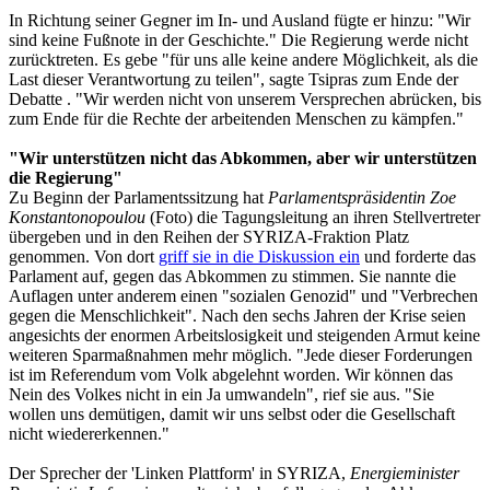
In Richtung seiner Gegner im In- und Ausland fügte er hinzu: "Wir
sind keine Fußnote in der Geschichte." Die Regierung werde nicht
zurücktreten. Es gebe "für uns alle keine andere Möglichkeit, als die
Last dieser Verantwortung zu teilen", sagte Tsipras zum Ende der
Debatte . "Wir werden nicht von unserem Versprechen abrücken, bis
zum Ende für die Rechte der arbeitenden Menschen zu kämpfen."
"Wir unterstützen nicht das Abkommen, aber wir unterstützen
die Regierung"
Zu Beginn der Parlamentssitzung hat
Parlamentspräsidentin Zoe
Konstantonopoulou
(Foto) die Tagungsleitung an ihren Stellvertreter
übergeben und in den Reihen der SYRIZA-Fraktion Platz
genommen. Von dort
griff sie in die Diskussion ein
und forderte das
Parlament auf, gegen das Abkommen zu stimmen. Sie nannte die
Auflagen unter anderem einen "sozialen Genozid" und "Verbrechen
gegen die Menschlichkeit". Nach den sechs Jahren der Krise seien
angesichts der enormen Arbeitslosigkeit und steigenden Armut keine
weiteren Sparmaßnahmen mehr möglich. "Jede dieser Forderungen
ist im Referendum vom Volk abgelehnt worden. Wir können das
Nein des Volkes nicht in ein Ja umwandeln", rief sie aus. "Sie
wollen uns demütigen, damit wir uns selbst oder die Gesellschaft
nicht wiedererkennen."
Der Sprecher der 'Linken Plattform' in SYRIZA,
Energieminister