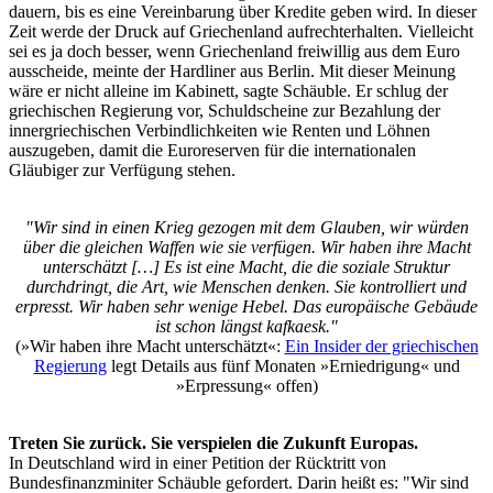
dauern, bis es eine Vereinbarung über Kredite geben wird. In dieser
Zeit werde der Druck auf Griechenland aufrechterhalten. Vielleicht
sei es ja doch besser, wenn Griechenland freiwillig aus dem Euro
ausscheide, meinte der Hardliner aus Berlin. Mit dieser Meinung
wäre er nicht alleine im Kabinett, sagte Schäuble. Er schlug der
griechischen Regierung vor, Schuldscheine zur Bezahlung der
innergriechischen Verbindlichkeiten wie Renten und Löhnen
auszugeben, damit die Euroreserven für die internationalen
Gläubiger zur Verfügung stehen.
"Wir sind in einen Krieg gezogen mit dem Glauben, wir würden
über die gleichen Waffen wie sie verfügen. Wir haben ihre Macht
unterschätzt […] Es ist eine Macht, die die soziale Struktur
durchdringt, die Art, wie Menschen denken. Sie kontrolliert und
erpresst. Wir haben sehr wenige Hebel. Das europäische Gebäude
ist schon längst kafkaesk."
(»Wir haben ihre Macht unterschätzt«:
Ein Insider der griechischen
Regierung
legt Details aus fünf Monaten »Erniedrigung« und
»Erpressung« offen)
Treten Sie zurück. Sie verspielen die Zukunft Europas.
In Deutschland wird in einer Petition der Rücktritt von
Bundesfinanzminiter Schäuble gefordert. Darin heißt es: "Wir sind