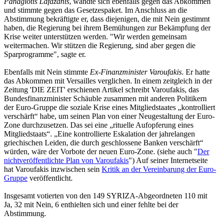
Panagiotis Lafazanis
, wandte sich ebenfalls gegen das Abkommen
und stimmte gegen das Gesetzespaket. Im Anschluss an die
Abstimmung bekräftigte er, dass diejenigen, die mit Nein gestimmt
haben, die Regierung bei ihrem Bemühungen zur Bekämpfung der
Krise weiter unterstützen werden. "Wir werden gemeinsam
weitermachen. Wir stützen die Regierung, sind aber gegen die
Sparprogramme", sagte er.
Ebenfalls mit Nein stimmte
Ex-Finanzminister Varoufakis
. Er hatte
das Abkommen mit Versailles verglichen. In einem zeitgleich in der
Zeitung 'DIE ZEIT' erschienen Artikel schreibt Varoufakis, das
Bundesfinanzminister Schäuble zusammen mit anderen Politikern
der Euro-Gruppe die soziale Krise eines Mitgliedstaates „kontrolliert
verschärft“ habe, um seinen Plan von einer Neugestaltung der Euro-
Zone durchzusetzen. Das sei eine „rituelle Aufopferung eines
Mitgliedstaats“. „Eine kontrollierte Eskalation der jahrelangen
griechischen Leiden, die durch geschlossene Banken verschärft“
würden, wäre der Vorbote der neuen Euro-Zone. (siehe auch "
Der
nichtveröffentlichte Plan von Varoufakis
") Auf seiner Internetseite
hat Varoufakis inzwischen sein
Kritik an der Vereinbarung der Euro-
Gruppe
veröffentlicht.
Insgesamt votierten von den 149 SYRIZA-Abgeordneten 110 mit
Ja, 32 mit Nein, 6 enthielten sich und einer fehlte bei der
Abstimmung.