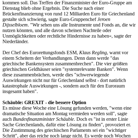
kommen soll. Das Treffen der Finanzminister der Euro-Gruppe am
Dienstag blieb ohne Ergebnis. Die Suche nach einer
Brückenfinanzierung von rund 12 Milliarden Euro für Griechenland
gestalte sich schwierig, sagte Euro-Gruppenchef
Jeroen
Dijsselbloem
. "Wir sehen uns alle Instrumente und Fonds an, die wir
nutzen könnten, und alle davon scheinen Nachteile oder
Unmöglichkeiten oder rechtliche Hindernisse zu haben«, sagte der
Niederländer.
Der Chef des Eurorettungsfonds ESM,
Klaus Regling
, warnt vor
einem Scheitern der Verhandlungen. Denn dann werde "das
griechische Bankensystem zusammenbrechen". Die vier größten
griechischen Geldhäuser seien "systemrelevante Banken". Wenn
diese zusammenbrächen, werde dies "schwerwiegende
Auswirkungen nicht nur für Griechenland selbst - dort natürlich
katastrophale Auswirkungen -, sondern auch für den Euroraum
insgesamt haben".
Schäuble: GREXIT - die bessere Option
Es müsse diese Woche eine Lösung gefunden werden, "wenn eine
dramatische Situation am Montag vermieden werden soll", sagte
auch
Bundesfinanzminister Schäuble
. Doch es "ist in erster Linie
Sache Griechenlands, dafür eine Lösung zu finden", provoziert er.
Die Zustimmung des griechischen Parlaments sei ein "wichtiger
Schritt", aber das reiche noch lange nicht. Es werde noch Wochen