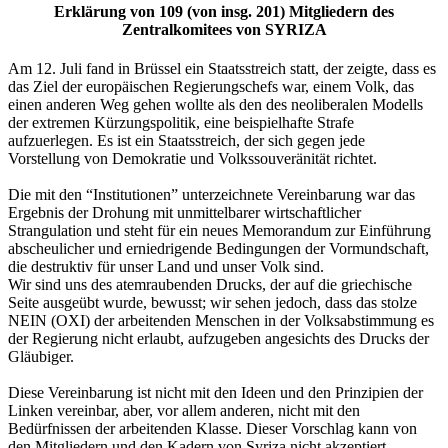
Erklärung von 109 (von insg. 201) Mitgliedern des
Zentralkomitees von SYRIZA
Am 12. Juli fand in Brüssel ein Staatsstreich statt, der zeigte, dass es
das Ziel der europäischen Regierungschefs war, einem Volk, das
einen anderen Weg gehen wollte als den des neoliberalen Modells
der extremen Kürzungspolitik, eine beispielhafte Strafe
aufzuerlegen. Es ist ein Staatsstreich, der sich gegen jede
Vorstellung von Demokratie und Volkssouveränität richtet.
Die mit den “Institutionen” unterzeichnete Vereinbarung war das
Ergebnis der Drohung mit unmittelbarer wirtschaftlicher
Strangulation und steht für ein neues Memorandum zur Einführung
abscheulicher und erniedrigende Bedingungen der Vormundschaft,
die destruktiv für unser Land und unser Volk sind.
Wir sind uns des atemraubenden Drucks, der auf die griechische
Seite ausgeübt wurde, bewusst; wir sehen jedoch, dass das stolze
NEIN (OXI) der arbeitenden Menschen in der Volksabstimmung es
der Regierung nicht erlaubt, aufzugeben angesichts des Drucks der
Gläubiger.
Diese Vereinbarung ist nicht mit den Ideen und den Prinzipien der
Linken vereinbar, aber, vor allem anderen, nicht mit den
Bedürfnissen der arbeitenden Klasse. Dieser Vorschlag kann von
den Mitgliedern und den Kadern von Syriza nicht akzeptiert