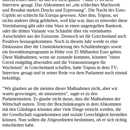
Interview gesagt. Das Abkommen sei „ein schlechtes Machwerk
und Resultat starken Drucks und Erpressung". Die Nacht des Euro-
Gipfels sei schlecht für Europa gewesen. Aber ihm, Tsipras, sei
nichts anderes übrig geblieben, weil klar war, dass es entweder diese
Vereinbarung gibt oder eine Sturz in einen ungeregelten Bankrott,
oder die dritten Variante von Schäuble über ein vereinbartes
Ausscheiden aus der Eurozone. Dennoch sei für Griechenland auch
Positives herausgekommen. Noch in diesem Jahr werde es eine
Diskussion über die Umstrukturierung des Schuldenberges sowie
ein Investitionsprogramm in Höhe von 35 Milliarden Euro geben.
Diese Maßnahmen, wenn sie zustande kommen, könnten "einen
Grexit endgültig abwenden und die Voraussetzungen für
Wachstum" in Griechenland schaffen, hatte Tsipras in dem TV-
Interview gesagt und in seiner Rede vor dem Parlament noch einmal
bekräftigt.
"Wir glauben an die meisten dieser Maßnahmen nicht, aber wir
waren gezwungen, sie umzusetzen", sagte er zu den
Parlamentariern. Er glaube nicht daran, dass die Maßnahmen der
Wirtschaft nutzen. Trotz der Beschränkungen in dem Abkommen
mit den Gläubigen könnten aber viele Dinge erreicht werden, die
der Gesellschaft zugutekommen und soziale Gerechtigkeit herstellen
können. Nun sollten die Abgeordneten bestimmen, ob er sich richtig
entschieden habe.