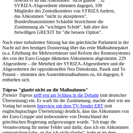
obwohl er an das Abkommen "nicht glaube". 32
SYRIZA-Abgeordnete stimmten dagegen, 109
Mitglieder des Zentralkomitees von SYRIZA fordern,
das Abkommen "nicht zu akzeptieren".
Bundesfinanzminister Schäuble bezeichnete die
Zustimmung als "wichtigen Schritt", hält aber den
freiwilligen GREXIT für "die bessere Option".
Nach einer turbulenten Sitzung hat das griechische Parlament in der
Nacht auf den heutigen Donnerstag über das erste Maßnahmepaket
(u.a. Erhöhung der Mehrwertsteuer und Reform des Rentensystems)
des von der Euro-Gruppe diktierten Abkommens abgestimmt. 229
Abgeordnete – die Mehrheit der SYRIZA-Abgeordneten und die
Abgeordneten der oppositionellen Nea Dimokratia, Pasok und To
Potami – stimmten den Austeritätsmaßnahmen zu, 64 dagegen, 6
enthielten sich.
Tsipras "glaubt nicht an die Maßnahmen"
Premier Tsipras
griff erst am Schluss in die Debatte
(mit deutscher
Übersetzung) ein. Er warb für die Zustimmung, machte aber wie am
Vortag bei seinem
Interview mit dem TV-Sender ERT
(mit
englischsprachiger Übersetzung) deutlich, dass das Abkommen von
der Euro-Gruppe und insbesondere von Deutschland der
griechischen Regierung aufgezwungen wurde. "Ich trage die
Verantwortung für meine Fehler und dafür, dass ich ein Abkommen
unterzeichnet habe, an das ich nicht glaube", hatte er im dem