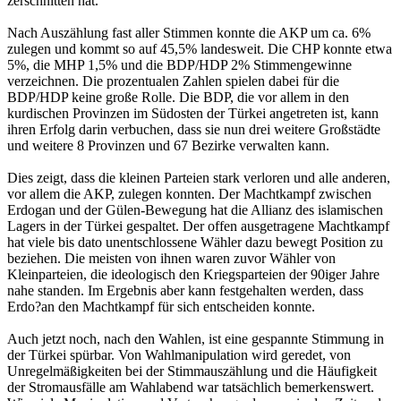
zerschnitten hat.
Nach Auszählung fast aller Stimmen konnte die AKP um ca. 6%
zulegen und kommt so auf 45,5% landesweit. Die CHP konnte etwa
5%, die MHP 1,5% und die BDP/HDP 2% Stimmengewinne
verzeichnen. Die prozentualen Zahlen spielen dabei für die
BDP/HDP keine große Rolle. Die BDP, die vor allem in den
kurdischen Provinzen im Südosten der Türkei angetreten ist, kann
ihren Erfolg darin verbuchen, dass sie nun drei weitere Großstädte
und weitere 8 Provinzen und 67 Bezirke verwalten kann.
Dies zeigt, dass die kleinen Parteien stark verloren und alle anderen,
vor allem die AKP, zulegen konnten. Der Machtkampf zwischen
Erdogan und der Gülen-Bewegung hat die Allianz des islamischen
Lagers in der Türkei gespaltet. Der offen ausgetragene Machtkampf
hat viele bis dato unentschlossene Wähler dazu bewegt Position zu
beziehen. Die meisten von ihnen waren zuvor Wähler von
Kleinparteien, die ideologisch den Kriegsparteien der 90iger Jahre
nahe standen. Im Ergebnis aber kann festgehalten werden, dass
Erdo?an den Machtkampf für sich entscheiden konnte.
Auch jetzt noch, nach den Wahlen, ist eine gespannte Stimmung in
der Türkei spürbar. Von Wahlmanipulation wird geredet, von
Unregelmäßigkeiten bei der Stimmauszählung und die Häufigkeit
der Stromausfälle am Wahlabend war tatsächlich bemerkenswert.