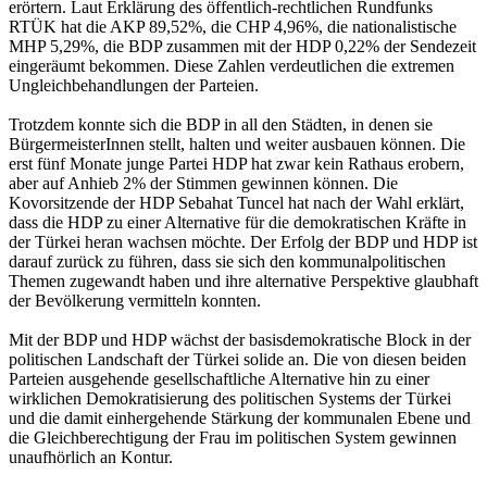
erörtern. Laut Erklärung des öffentlich-rechtlichen Rundfunks
RTÜK hat die AKP 89,52%, die CHP 4,96%, die nationalistische
MHP 5,29%, die BDP zusammen mit der HDP 0,22% der Sendezeit
eingeräumt bekommen. Diese Zahlen verdeutlichen die extremen
Ungleichbehandlungen der Parteien.
Trotzdem konnte sich die BDP in all den Städten, in denen sie
BürgermeisterInnen stellt, halten und weiter ausbauen können. Die
erst fünf Monate junge Partei HDP hat zwar kein Rathaus erobern,
aber auf Anhieb 2% der Stimmen gewinnen können. Die
Kovorsitzende der HDP Sebahat Tuncel hat nach der Wahl erklärt,
dass die HDP zu einer Alternative für die demokratischen Kräfte in
der Türkei heran wachsen möchte. Der Erfolg der BDP und HDP ist
darauf zurück zu führen, dass sie sich den kommunalpolitischen
Themen zugewandt haben und ihre alternative Perspektive glaubhaft
der Bevölkerung vermitteln konnten.
Mit der BDP und HDP wächst der basisdemokratische Block in der
politischen Landschaft der Türkei solide an. Die von diesen beiden
Parteien ausgehende gesellschaftliche Alternative hin zu einer
wirklichen Demokratisierung des politischen Systems der Türkei
und die damit einhergehende Stärkung der kommunalen Ebene und
die Gleichberechtigung der Frau im politischen System gewinnen
unaufhörlich an Kontur.