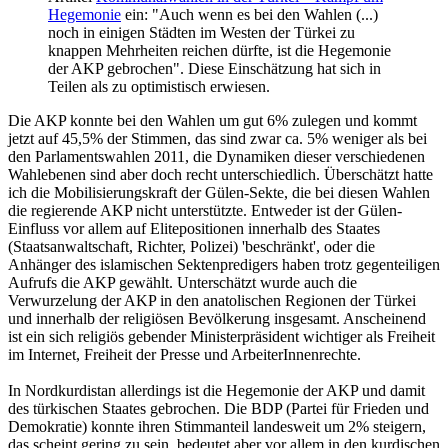
Hegemonie
ein: "Auch wenn es bei den Wahlen (...)
noch in einigen Städten im Westen der Türkei zu
knappen Mehrheiten reichen dürfte, ist die Hegemonie
der AKP gebrochen". Diese Einschätzung hat sich in
Teilen als zu optimistisch erwiesen.
Die AKP konnte bei den Wahlen um gut 6% zulegen und kommt
jetzt auf 45,5% der Stimmen, das sind zwar ca. 5% weniger als bei
den Parlamentswahlen 2011, die Dynamiken dieser verschiedenen
Wahlebenen sind aber doch recht unterschiedlich. Überschätzt hatte
ich die Mobilisierungskraft der Gülen-Sekte, die bei diesen Wahlen
die regierende AKP nicht unterstützte. Entweder ist der Gülen-
Einfluss vor allem auf Elitepositionen innerhalb des Staates
(Staatsanwaltschaft, Richter, Polizei) 'beschränkt', oder die
Anhänger des islamischen Sektenpredigers haben trotz gegenteiligen
Aufrufs die AKP gewählt. Unterschätzt wurde auch die
Verwurzelung der AKP in den anatolischen Regionen der Türkei
und innerhalb der religiösen Bevölkerung insgesamt. Anscheinend
ist ein sich religiös gebender Ministerpräsident wichtiger als Freiheit
im Internet, Freiheit der Presse und ArbeiterInnenrechte.
In Nordkurdistan allerdings ist die Hegemonie der AKP und damit
des türkischen Staates gebrochen. Die BDP (Partei für Frieden und
Demokratie) konnte ihren Stimmanteil landesweit um 2% steigern,
das scheint gering zu sein, bedeutet aber vor allem in den kurdischen