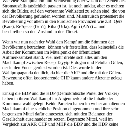
Wie viele Manipulation und Vertuschung oder was in den Zeiten des
Stromausfalls tatsächlich passiert ist, ist noch unklar, aber es mehren
sich die Bilder, auf den verbrannte Wahlzettel zu sehen sind, die von
der Bevölkerung gefunden worden sind. Misstrauisch protestiert die
Bevölkerung vor allem in den kurdischen Provinzen wie z.B. Qers
(Kars), Re?qelas (I?d?r), Riha (Urfa), Agirî (A?r?) ... und
beschreiben so den Zustand in der Türkei.
Wenn wir nun nach der Wahl den Kampf um die Stimmen der
Bevölkerung betrachten, können wir feststellen, dass keinesfalls die
Arbeit der Kommunen im Mittelpunkt der öffentlichen
Aufmerksamkeit stand. Viel mehr drehte sich alles um den
Machtkampf zwischen Recep Tayyip Erdogan und Fetullah Gülen,
der in den Focus gerückt worden ist. Dies wurde in der
Wahlpropaganda deutlich, da hier die AKP und die mit der Gülen-
Bewegung offen kooperierende CHP kaum andere Akzente gelegt
haben.
Einzig die BDP und die HDP (Demokratische Partei der Völker)
haben in ihrem Wahlkampf ihr Augenmerk auf die Inhalte der
Kommunalwahl gelegt. Beide Parteien haben im weiter anhaltenden
Machtkampf eine sachliche Position eingenommen und ihre sehr
begrenzten Mittel dafür eingesetzt, sich mit den Belangen der
Gesellschaft auseinander zu setzen. Begrenzte Mittel, weil im
Vergleich zur AKP, CHP und MHP die BDP und die HDP keine