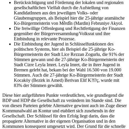
Berücksichtigung und Förderung der lokalen und regionalen
gesellschaftlichen Vielfalt durch die Aufstellung von
KandidatInnen aus den jeweiligen Volks- oder
Glaubensgruppen, als Beispiel hier die 25-jährige aramäische
Ko-Bürgermeisterin von Mêrdîn (Mardin) Februniye Akyol.
Die freiwillige Offenlegung und Rechtfertigung der Finanzen
gegenüber der Bürgerversammlung/Volksrat und ihre
Einbindung in relevante Prozesse.
Die Einbindung der Jugend in Schlüsselfunktionen des
politischen Systems, hier als Beispiel die 25-jährige Ko-
Bürgermeisterin der Stadt Lice Rezzan Zogurlu, die 91% der
Stimmen gewann und die 27-jährige Ko-Bürgermeisterin der
Stadt Cizre Leyla Imret. Leyla Imret, die in ihrer Jugend in
Bremen gelebt hat, bekam bei der Wahl 16.500 von 19.000
Stimmen. Auch die 27-jährige Ko-Bürgermeisterin der Stadt
Kocaköy (Bezirk in Amed) Berivan Elif K?l?ç, wurde mit
83% der Stimmen gewählt.
Diese hier aufgeführten Punkte verdeutlichen, wie grundlegend die
BDP und HDP die Gesellschaft zu verändern im Stande sind. Die
von diesen Parteien gelebte Alternative gewinnt auch im Zuge dieser
Kommunalwahl an Kontur und etabliert sich zusehends in der
Gesellschaft. Der Schlüssel für den Erfolg liegt darin, dass die
propagierte Alternative in der eigenen Organisation und in den
Kommunen konsequent umgesetzt wird. Der Grund für die schnelle