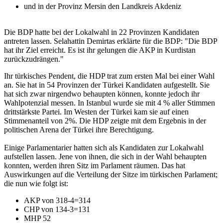
und in der Provinz Mersin den Landkreis Akdeniz
Die BDP hatte bei der Lokalwahl in 22 Provinzen Kandidaten
antreten lassen. Selahattin Demirtas erklärte für die BDP: "Die BDP
hat ihr Ziel erreicht. Es ist ihr gelungen die AKP in Kurdistan
zurückzudrängen."
Ihr türkisches Pendent, die HDP trat zum ersten Mal bei einer Wahl
an. Sie hat in 54 Provinzen der Türkei Kandidaten aufgestellt. Sie
hat sich zwar nirgendwo behaupten können, konnte jedoch ihr
Wahlpotenzial messen. In Istanbul wurde sie mit 4 % aller Stimmen
drittstärkste Partei. Im Westen der Türkei kam sie auf einen
Stimmenanteil von 2%. Die HDP zeigte mit dem Ergebnis in der
politischen Arena der Türkei ihre Berechtigung.
Einige Parlamentarier hatten sich als Kandidaten zur Lokalwahl
aufstellen lassen. Jene von ihnen, die sich in der Wahl behaupten
konnten, werden ihren Sitz im Parlament räumen. Das hat
Auswirkungen auf die Verteilung der Sitze im türkischen Parlament;
die nun wie folgt ist:
AKP von 318-4=314
CHP von 134-3=131
MHP 52