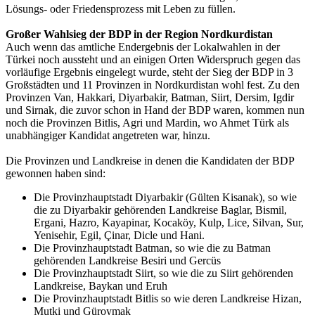
Lösungs- oder Friedensprozess mit Leben zu füllen.
Großer Wahlsieg der BDP in der Region Nordkurdistan
Auch wenn das amtliche Endergebnis der Lokalwahlen in der
Türkei noch aussteht und an einigen Orten Widerspruch gegen das
vorläufige Ergebnis eingelegt wurde, steht der Sieg der BDP in 3
Großstädten und 11 Provinzen in Nordkurdistan wohl fest. Zu den
Provinzen Van, Hakkari, Diyarbakir, Batman, Siirt, Dersim, Igdir
und Sirnak, die zuvor schon in Hand der BDP waren, kommen nun
noch die Provinzen Bitlis, Agri und Mardin, wo Ahmet Türk als
unabhängiger Kandidat angetreten war, hinzu.
Die Provinzen und Landkreise in denen die Kandidaten der BDP
gewonnen haben sind:
Die Provinzhauptstadt Diyarbakir (Gülten Kisanak), so wie
die zu Diyarbakir gehörenden Landkreise Baglar, Bismil,
Ergani, Hazro, Kayapinar, Kocaköy, Kulp, Lice, Silvan, Sur,
Yenisehir, Egil, Çinar, Dicle und Hani.
Die Provinzhauptstadt Batman, so wie die zu Batman
gehörenden Landkreise Besiri und Gercüs
Die Provinzhauptstadt Siirt, so wie die zu Siirt gehörenden
Landkreise, Baykan und Eruh
Die Provinzhauptstadt Bitlis so wie deren Landkreise Hizan,
Mutki und Güroymak