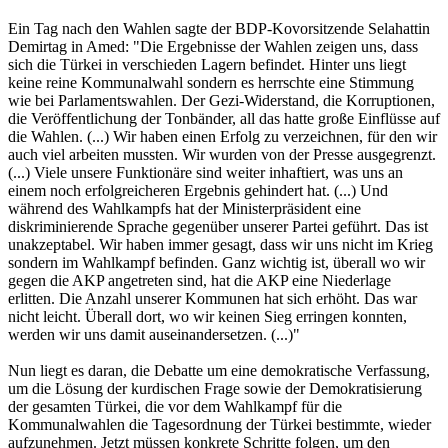
Ein Tag nach den Wahlen sagte der BDP-Kovorsitzende Selahattin
Demirtag in Amed: "Die Ergebnisse der Wahlen zeigen uns, dass
sich die Türkei in verschieden Lagern befindet. Hinter uns liegt
keine reine Kommunalwahl sondern es herrschte eine Stimmung
wie bei Parlamentswahlen. Der Gezi-Widerstand, die Korruptionen,
die Veröffentlichung der Tonbänder, all das hatte große Einflüsse auf
die Wahlen. (...) Wir haben einen Erfolg zu verzeichnen, für den wir
auch viel arbeiten mussten. Wir wurden von der Presse ausgegrenzt.
(...) Viele unsere Funktionäre sind weiter inhaftiert, was uns an
einem noch erfolgreicheren Ergebnis gehindert hat. (...) Und
während des Wahlkampfs hat der Ministerpräsident eine
diskriminierende Sprache gegenüber unserer Partei geführt. Das ist
unakzeptabel. Wir haben immer gesagt, dass wir uns nicht im Krieg
sondern im Wahlkampf befinden. Ganz wichtig ist, überall wo wir
gegen die AKP angetreten sind, hat die AKP eine Niederlage
erlitten. Die Anzahl unserer Kommunen hat sich erhöht. Das war
nicht leicht. Überall dort, wo wir keinen Sieg erringen konnten,
werden wir uns damit auseinandersetzen. (...)"
Nun liegt es daran, die Debatte um eine demokratische Verfassung,
um die Lösung der kurdischen Frage sowie der Demokratisierung
der gesamten Türkei, die vor dem Wahlkampf für die
Kommunalwahlen die Tagesordnung der Türkei bestimmte, wieder
aufzunehmen. Jetzt müssen konkrete Schritte folgen, um den