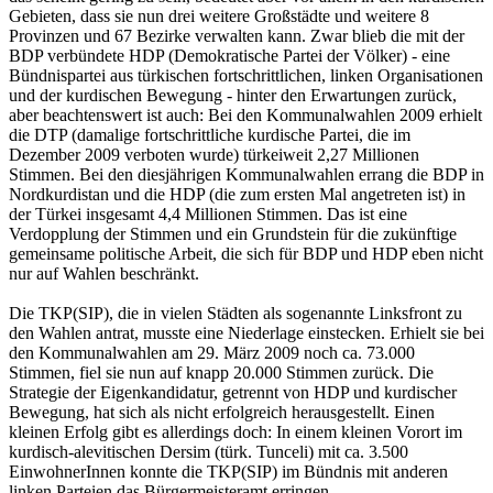
Gebieten, dass sie nun drei weitere Großstädte und weitere 8
Provinzen und 67 Bezirke verwalten kann. Zwar blieb die mit der
BDP verbündete HDP (Demokratische Partei der Völker) - eine
Bündnispartei aus türkischen fortschrittlichen, linken Organisationen
und der kurdischen Bewegung - hinter den Erwartungen zurück,
aber beachtenswert ist auch: Bei den Kommunalwahlen 2009 erhielt
die DTP (damalige fortschrittliche kurdische Partei, die im
Dezember 2009 verboten wurde) türkeiweit 2,27 Millionen
Stimmen. Bei den diesjährigen Kommunalwahlen errang die BDP in
Nordkurdistan und die HDP (die zum ersten Mal angetreten ist) in
der Türkei insgesamt 4,4 Millionen Stimmen. Das ist eine
Verdopplung der Stimmen und ein Grundstein für die zukünftige
gemeinsame politische Arbeit, die sich für BDP und HDP eben nicht
nur auf Wahlen beschränkt.
Die TKP(SIP), die in vielen Städten als sogenannte Linksfront zu
den Wahlen antrat, musste eine Niederlage einstecken. Erhielt sie bei
den Kommunalwahlen am 29. März 2009 noch ca. 73.000
Stimmen, fiel sie nun auf knapp 20.000 Stimmen zurück. Die
Strategie der Eigenkandidatur, getrennt von HDP und kurdischer
Bewegung, hat sich als nicht erfolgreich herausgestellt. Einen
kleinen Erfolg gibt es allerdings doch: In einem kleinen Vorort im
kurdisch-alevitischen Dersim (türk. Tunceli) mit ca. 3.500
EinwohnerInnen konnte die TKP(SIP) im Bündnis mit anderen
linken Parteien das Bürgermeisteramt erringen.