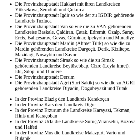
Die Provinzhauptstadt Hakkari mit ihren Landkreisen
Yüksekova, Semdinli und Çukurca
Die Provinzhauptstadt Igdir so wie der zu IGDIR gehörende
Landkreis Tuzluca
Die Provinzhauptstadt Van so wie die zu VAN gehörenden
Landkreise Baskale, Çaldiran, Çatak, Edremit, Özalp, Saray,
Ercis, Bahçesaray, Gevas, Gürpinar, Ipekyolu und Muradiye
Die Provinzhauptstadt Mardin (Ahmet Türk) so wie die zu
Mardin gehörenden Landkreise Dargeçit, Derik, Kiziltepe,
Mazidagi, Nusaybin und Savur
Die Provinzhauptstadt Sirnak so wie die zu Sirnak
gehörenden Landkreise Beytüsebbap, Cizre (Leyla Imret),
Idil, Silopi und Uludere
Die Provinzhauptstadt Dersim
Die Provinzhauptstadt Agri (Sirri Sakik) so wie die zu AGRI
gehörenden Landkreise Diyadin, Dogubeyazit und Tutak
In der Provinz Elazig den Landkreis Karakoçan
In der Provinz Kars den Landkreis Digor
In der Provinz Erzurum die Landkreise Karayazi, Tekman,
Hinis und Karaçoban
In der Provinz Urfa die Landkreise Suruç,Viransehir, Bozova
und Halfeti
In der Provinz Mus die Landkreise Malazgirt, Varto und
Bulanik