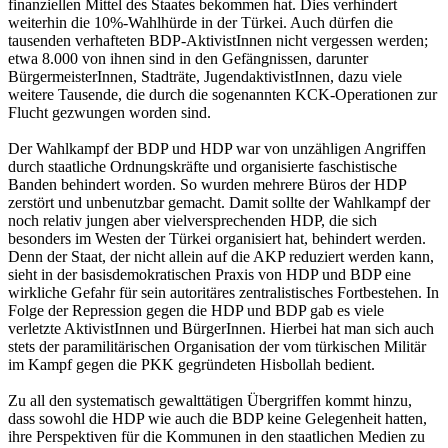
finanziellen Mittel des Staates bekommen hat. Dies verhindert
weiterhin die 10%-Wahlhürde in der Türkei. Auch dürfen die
tausenden verhafteten BDP-AktivistInnen nicht vergessen werden;
etwa 8.000 von ihnen sind in den Gefängnissen, darunter
BürgermeisterInnen, Stadträte, JugendaktivistInnen, dazu viele
weitere Tausende, die durch die sogenannten KCK-Operationen zur
Flucht gezwungen worden sind.
Der Wahlkampf der BDP und HDP war von unzähligen Angriffen
durch staatliche Ordnungskräfte und organisierte faschistische
Banden behindert worden. So wurden mehrere Büros der HDP
zerstört und unbenutzbar gemacht. Damit sollte der Wahlkampf der
noch relativ jungen aber vielversprechenden HDP, die sich
besonders im Westen der Türkei organisiert hat, behindert werden.
Denn der Staat, der nicht allein auf die AKP reduziert werden kann,
sieht in der basisdemokratischen Praxis von HDP und BDP eine
wirkliche Gefahr für sein autoritäres zentralistisches Fortbestehen. In
Folge der Repression gegen die HDP und BDP gab es viele
verletzte AktivistInnen und BürgerInnen. Hierbei hat man sich auch
stets der paramilitärischen Organisation der vom türkischen Militär
im Kampf gegen die PKK gegründeten Hisbollah bedient.
Zu all den systematisch gewalttätigen Übergriffen kommt hinzu,
dass sowohl die HDP wie auch die BDP keine Gelegenheit hatten,
ihre Perspektiven für die Kommunen in den staatlichen Medien zu