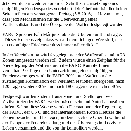
Jetzt wurde ein weiterer konkreter Schritt zur Umsetzung eines
endgültigen Friedenspaktes vereinbart. Die Chefunterhändler beider
Seiten teilten am vergangenen Freitag (5.8.2016) in Havanna mit,
dass jetzt Mechanismen für die Überwachung eines
Waffenstillstands und die Übergabe der Waffen festgelegt wurden.
FARC-Sprecher Iván Márquez lobte die Übereinkunft und sagte:
"Dieser Konsens zeigt, dass wir auf dem richtigen Weg sind, dass
ein endgültiger Friedensschluss immer näher rückt."
In der Vereinbarung wird festgelegt, wie der Waffenstillstand in 23
Zonen umgesetzt werden soll. Zudem wurde einen Zeitplan für die
Niederlegung der Waffen durch die FARC-KämpferInnen
vereinbart. 90 Tage nach Unterzeichnung eines endgültigen
Friedensvertrages wird die FARC 30% ihrer Waffen an die
zuständigen Kommission der Vereinten Nationen übergeben, nach
120 Tagen weitere 30% und nach 180 Tagen die restlichen 40%.
Festgelegt wurden zudem Transitzonen und Stellungen, wo
Zivilvertreter der FARC weiter präsent sein und Autorität ausüben
dürfen. Schon diese Woche werden Delegationen der Regierung,
der FARC, der UNO und des Internationalen Roten Kreuzes die
Zonen besuchen und festlegen, in denen sich die Guerilla während
der Etappe der Feuereinstellung und des Übergangs in das zivile
Leben versammelt und die von ihr kontrolliert werden.