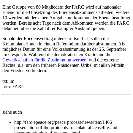
Eine Gruppe von 80 Mitgliedern der FARC wird auf nationaler
Ebene für die Umsetzung des Friedensabkommens arbeiten, weitere
10 werden mit derselben Aufgabe auf kommunaler Ebene beauftragt
werden. Bereits acht Tage nach dem Abkommen werden die FARC
detailliert über die Zahl ihrer Kämpfer Auskunft geben.
Sobald der Friedensvertrag unterschriftsreif ist, sollen die
KolumbianerInnen in einem Referendum darüber abstimmen. Als
mögliches Datum für eine Volksabstimmung ist der 25. September
im Gespräch. Während die demokratischen Kräfte und die
Gewerkschaften für die Zustimmung werben
, will die extreme
Rechte, u.a. um den früheren Präsidenten Uribe, mit allen Mitteln
den Frieden verhindern.
txt: lm
foto: FARC
siehe auch
http://farc-epeace.org/peace-process/news/item/1466-
presentation-of-the-protocols-for-bilateral-ceasefire-and-
decommissioning-of-weapons.html