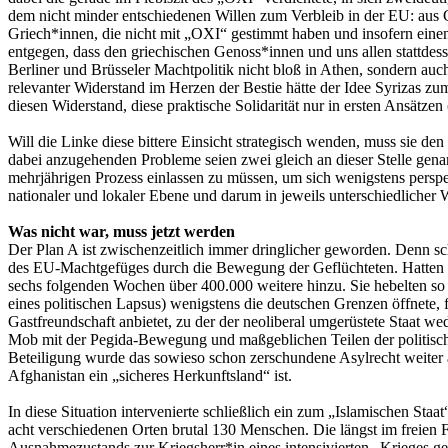
dem nicht minder entschiedenen Willen zum Verbleib in der EU: aus 
Griech*innen, die nicht mit „OXI“ gestimmt haben und insofern eine
entgegen, dass den griechischen Genoss*innen und uns allen stattdess
Berliner und Brüsseler Machtpolitik nicht bloß in Athen, sondern au
relevanter Widerstand im Herzen der Bestie hätte der Idee Syrizas z
diesen Widerstand, diese praktische Solidarität nur in ersten Ansätz
Will die Linke diese bittere Einsicht strategisch wenden, muss sie den
dabei anzugehenden Probleme seien zwei gleich an dieser Stelle gena
mehrjährigen Prozess einlassen zu müssen, um sich wenigstens perspek
nationaler und lokaler Ebene und darum in jeweils unterschiedliche
Was nicht war, muss jetzt werden
Der Plan A ist zwischenzeitlich immer dringlicher geworden. Denn sc
des EU-Machtgefüges durch die Bewegung der Geflüchteten. Hatten s
sechs folgenden Wochen über 400.000 weitere hinzu. Sie hebelten s
eines politischen Lapsus) wenigstens die deutschen Grenzen öffnete,
Gastfreundschaft anbietet, zu der der neoliberal umgerüstete Staat wed
Mob mit der Pegida-Bewegung und maßgeblichen Teilen der politisc
Beteiligung wurde das sowieso schon zerschundene Asylrecht weiter 
Afghanistan ein „sicheres Herkunftsland“ ist.
In diese Situation intervenierte schließlich ein zum „Islamischen S
acht verschiedenen Orten brutal 130 Menschen. Die längst im freien
Ausnahmezustands zur Kriegsherr*in eines intensivierten „Krieges geg