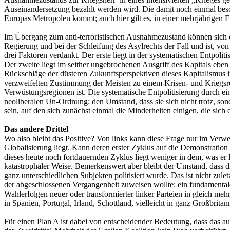
Auseinandersetzung bezahlt werden wird. Die damit noch einmal besc
Europas Metropolen kommt; auch hier gilt es, in einer mehrjährigen F
Im Übergang zum anti-terroristischen Ausnahmezustand können sich d
Regierung und bei der Schleifung des Asylrechts der Fall und ist, von
drei Faktoren verdankt. Der erste liegt in der systematischen Entpol
Der zweite liegt im seither ungebrochenen Ausgriff des Kapitals eben
Rückschläge der düsteren Zukunftsperspektiven dieses Kapitalismus in 
verzweifelten Zustimmung der Meisten zu einem Krisen- und Kriegsr
Verwüstungsregionen ist. Die systematische Entpolitisierung durch ei
neoliberalen Un-Ordnung: den Umstand, dass sie sich nicht trotz, son
sein, auf den sich zunächst einmal die Minderheiten einigen, die sich 
Das andere Drittel
Wo also bleibt das Positive? Von links kann diese Frage nur im Verwe
Globalisierung liegt. Kann deren erster Zyklus auf die Demonstratio
dieses heute noch fortdauernden Zyklus liegt weniger in dem, was er 
katastrophaler Weise. Bemerkenswert aber bleibt der Umstand, dass d
ganz unterschiedlichen Subjekten politisiert wurde. Das ist nicht zul
der abgeschlossenen Vergangenheit zuweisen wollte: ein fundamentale
Wahlerfolgen neuer oder transformierter linker Parteien in gleich meh
in Spanien, Portugal, Irland, Schottland, vielleicht in ganz Großbritan
Für einen Plan A ist dabei von entscheidender Bedeutung, dass das au