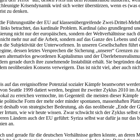
hleunigte Krisendynamik wird sich weiter überstürzen, wenn es (was e
rist zu denken.
ie Führungsstäbe der EU auf klassenübergreifende Zwei-Drittel-Mehrh
 links betrachtet, das kardinale Problem. Kardinal (also grundlegend und
itisierung nicht nur der europäischen, sondern der Weltverhältnisse na
 nicht mehr nur auf die Arbeit, sondern auf das Ganze des Lebens und d
die Subjektivität der Unterworfenen. In unseren Gesellschaften führt da
egime, dessen letztes Versprechen die Sicherung „unserer“ Grenzen 
nen alternativlos gewordenen Kapitalismus und der Überlebensrealismus
dern gerade durch ihre zunehmende Instabilität erhält. Sie begründen 
dem neoliberalen Konsens verweigern. Das ist nicht viel, aber auch nich
is auf das ereignisoffene Potenzial sozialer Kämpfe beantwortet werden
n von Seattle 1999 datiert werden, beginnt ihr zweiter Zyklus 2010 i
lokal zu erreichen vermochte, im Gegenteil: die meisten dieser Kämpfe
ie politische Form der mehr oder minder spontanen, massenhaften Platz
etzt deshalb von strategischer Bedeutung, als das neoliberale „Ende der
r Irrtum, wie wir heute wissen. Zwar schwächt sich der Zyklus selbst 
reren Ländern auch der EU geführt: Syriza selbst war dafür ja nur das 
nien an.
ch und gerade für die deutschen Verhältnisse gelten könnte, an deren M