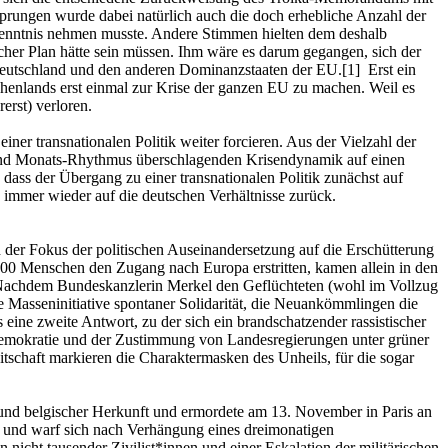
prungen wurde dabei natürlich auch die doch erhebliche Anzahl der
 Kenntnis nehmen musste. Andere Stimmen hielten dem deshalb
scher Plan hätte sein müssen. Ihm wäre es darum gegangen, sich der
n Deutschland und den anderen Dominanzstaaten der EU.[1] Erst ein
chenlands erst einmal zur Krise der ganzen EU zu machen. Weil es
erst) verloren.
iner transnationalen Politik weiter forcieren. Aus der Vielzahl der
en- und Monats-Rhythmus überschlagenden Krisendynamik auf einen
 dass der Übergang zu einer transnationalen Politik zunächst auf
 immer wieder auf die deutschen Verhältnisse zurück.
 der Fokus der politischen Auseinandersetzung auf die Erschütterung
00 Menschen den Zugang nach Europa erstritten, kamen allein in den
 Nachdem Bundeskanzlerin Merkel den Geflüchteten (wohl im Vollzug
e Masseninitiative spontaner Solidarität, die Neuankömmlingen die
s eine zweite Antwort, zu der sich ein brandschatzender rassistischer
demokratie und der Zustimmung von Landesregierungen unter grüner
schaft markieren die Charaktermasken des Unheils, für die sogar
r und belgischer Herkunft und ermordete am 13. November in Paris an
l und warf sich nach Verhängung eines dreimonatigen
nicht tausender Zivilist*innen und einer Eskalation der militärischen