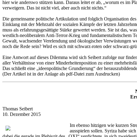
hier wie anderswo stützen kann. Daraus leitet er ab, „worum es im Pl
verweigern. Das ist nicht viel, aber auch nicht nichts.“
Die gemeinsame politische Artikulation und folglich Organisation de
Einklang mit der Mehrzahl der sozialen Kämpfe der letzten Jahrzehnte
muss als erfahrungsgesättigte Stärke gewertet werden. Sie ist das, wa
westlich-neoliberalem Anti-Terror-Krieg und fundamentalistischem Ter
Gewalt, wachsender Verelendung und ökologischer Verwüstungen weiter
noch die Rede sein? Wird es sich mit schwarz-roten oder schwarz-grü
Eine Antwort auf dieses Dilemma wird sich Seibert zufolge nur finde
aller Verhältnisse von einer Minderheitenposition zu einer mehrheitsf
Das schließt eine „ideenpolitische Grundierung“ der herauszubildende
(Der Artikel ist in der Anlage als pdf-Datei zum Ausdrucken)
Ers
Thomas Seibert
10. Dezember 2015
Im ebenso hitzigen wie kurzen Stre
ausspielen sollen. Syriza habe sic
dabei die gerade im Plebiszit des „OXI“ verdichtete, in sich zweide