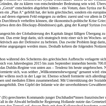
Gründen, die zu klären von entscheidender Bedeutung sein wird. Übers
n „Grexit“ entschieden abgelehnt hätten – ein Votum, dass Syriza zur
en ein „Plan A“ gefehlt hat, der kein griechischer, sondern ein europäi
ch auf deren eigenem Feld entgegen zu stellen: zuerst und vor allem i
um Durchbruch verhelfen können, die ökonomisch-politische Krise Grie
en (etwa dem des Blockupy-Bündnisses) gab, ging der Kampf Syrizas (vor
 angesichts der Globalisierung des Kapitals längst fälligen Übergang zu e
nnt. Das erste liegt darin, sich strategisch trotz einer sich im Woch
tivisch aus der Defensive zu befreien. Das zweite Problem liegt darin,
r Weise angegangen werden muss. Deshalb kehren die folgenden Notizen
hon während des Scheiterns des griechischen Aufbruchs verlagerte sich
ich von Jahresbeginn 2015 bis zum September immerhin bereits 700.0
o das Dublin-Regime von unten aus – Tendenz bis heute ungebrochen.
 formierte sich, was seither „Willkommensbewegung“ genannt wird: ein
er willens noch in der Lage ist. Ebenso schnell formierte sich allerding
hen und medialen Eliten zusammenfand. Mit Unterstützung der Sozial
ausgehöhlt. Den Gipfel der Infamie wie der unverhohlenen Gewaltbereit
taat“ (IS) gerechnetes Kommando junger Dschihadist*innen französische
 Fall in die Abwahl befindliche Regierung Hollande nutzte das Gemetze
en den Terror“ auf, dessen Preis mit dem Kollateraltod hunderter, wenn 