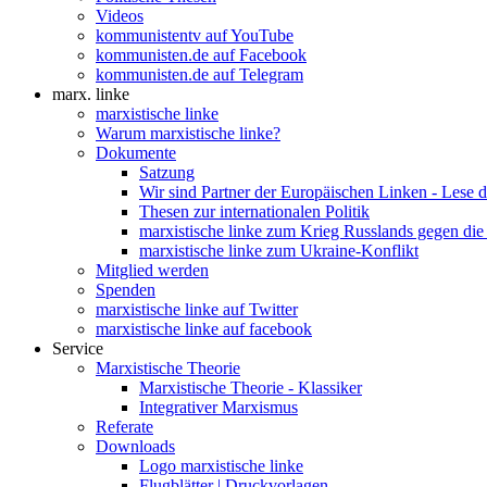
Videos
kommunistentv auf YouTube
kommunisten.de auf Facebook
kommunisten.de auf Telegram
marx. linke
marxistische linke
Warum marxistische linke?
Dokumente
Satzung
Wir sind Partner der Europäischen Linken - Lese 
Thesen zur internationalen Politik
marxistische linke zum Krieg Russlands gegen die
marxistische linke zum Ukraine-Konflikt
Mitglied werden
Spenden
marxistische linke auf Twitter
marxistische linke auf facebook
Service
Marxistische Theorie
Marxistische Theorie - Klassiker
Integrativer Marxismus
Referate
Downloads
Logo marxistische linke
Flugblätter | Druckvorlagen