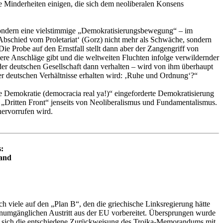
ie Minderheiten einigen, die sich dem neoliberalen Konsens
, sondern eine vielstimmige „Demokratisierungsbewegung“ – im
 ‚Abschied vom Proletariat‘ (Gorz) nicht mehr als Schwäche, sondern
ie Probe auf den Ernstfall stellt dann aber der Zangengriff von
gere Anschläge gibt und die weltweiten Fluchten infolge verwildernder
der deutschen Gesellschaft dann verhalten – wird von ihm überhaupt
er deutschen Verhältnisse erhalten wird: ‚Ruhe und Ordnung‘?“
e Demokratie (democracia real ya!)“ eingeforderte Demokratisierung
ch „Dritten Front“ jenseits von Neoliberalismus und Fundamentalismus.
hervorrufen wird.
:
land
ch viele auf den „Plan B“, den die griechische Linksregierung hätte
en unumgänglichen Austritt aus der EU vorbereitet. Übersprungen wurde
band sich die entschiedene Zurückweisung des Troika-Memorandums mit