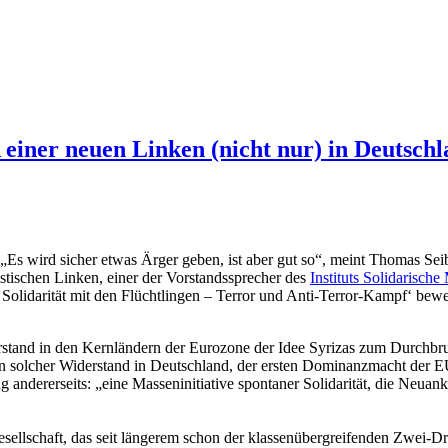
einer neuen Linken (nicht nur) in Deutsch
„Es wird sicher etwas Ärger geben, ist aber gut so“, meint Thomas Seib
istischen Linken, einer der Vorstandssprecher des
Instituts Solidarisch
Solidarität mit den Flüchtlingen – Terror und Anti-Terror-Kampf‘ bew
stand in den Kernländern der Eurozone der Idee Syrizas zum Durchbru
in solcher Widerstand in Deutschland, der ersten Dominanzmacht der E
dererseits: „eine Masseninitiative spontaner Solidarität, die Neuankö
ellschaft, das seit längerem schon der klassenübergreifenden Zwei-Drit