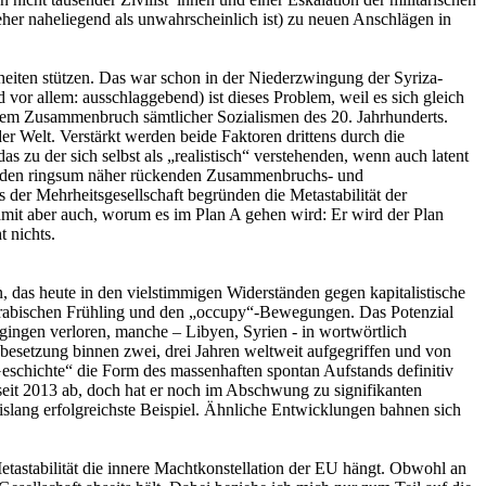
her naheliegend als unwahrscheinlich ist) zu neuen Anschlägen in
eiten stützen. Das war schon in der Niederzwingung der Syriza-
 vor allem: ausschlaggebend) ist dieses Problem, weil es sich gleich
ch dem Zusammenbruch sämtlicher Sozialismen des 20. Jahrhunderts.
er Welt. Verstärkt werden beide Faktoren drittens durch die
s zu der sich selbst als „realistisch“ verstehenden, wenn auch latent
zu den ringsum näher rückenden Zusammenbruchs- und
 der Mehrheitsgesellschaft begründen die Metastabilität der
damit aber auch, worum es im Plan A gehen wird: Er wird der Plan
t nichts.
, das heute in den vielstimmigen Widerständen gegen kapitalistische
m Arabischen Frühling und den „occupy“-Bewegungen. Das Potenzial
 gingen verloren, manche – Libyen, Syrien - in wortwörtlich
besetzung binnen zwei, drei Jahren weltweit aufgegriffen und von
 Geschichte“ die Form des massenhaften spontan Aufstands definitiv
seit 2013 ab, doch hat er noch im Abschwung zu signifikanten
bislang erfolgreichste Beispiel. Ähnliche Entwicklungen bahnen sich
etastabilität die innere Machtkonstellation der EU hängt. Obwohl an