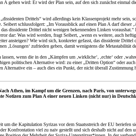
an A gehen wird: Er wird der Plan sein, auf den sich zunächst einmal d
s „dissidenten Drittels“ wird allerdings kein Klassenprojekt mehr sein
. Seibert schlussfolgert: „Im Vorausblick auf einen Plan A darf dieser
s das dissidente Drittel nicht wenigen bekennenden Linken voraushat.“ D
ror dar: Was wird werden, fragt Seibert, „wenn es weitere, auch hefti
 ansteigen? Wie wird sich, konkreter gefasst, das dissidente Drittel 
nen ‚Lösungen‘ zufrieden geben, damit wenigstens die Metastabilität d
n lassen, wenn die in den „Kämpfen um ‚wirkliche‘, ‚echte‘ oder ‚wahr
ähigen politischen Alternative wird: zu einer „Dritten Option“ oder au
n Alternative ein – auch dies ein Punkt, der nicht überall Zustimmung 
Nach Athen, im Kampf um die Grenzen, nach Paris, von unterwegs
te Notizen zum Plan A einer neuen Linken (nicht nur) in Deutsch
it um die Kapitulation Syrizas vor dem Staatsstreich der EU beriefen si
h der Konfrontation viel zu naiv gestellt und sich deshalb nicht auf d
utige Position der Mehrheit der Syriza-Unterstützer*innen. In der ver