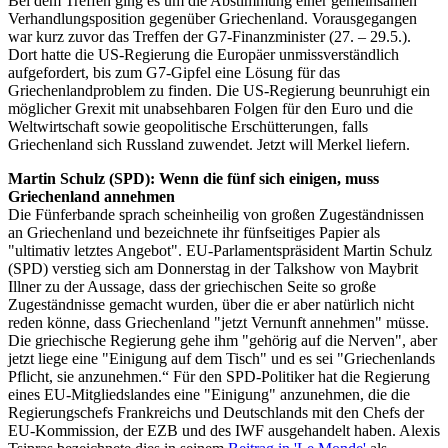
Bei dem Treffen ging es um die Abstimmung einer gemeinsamen
Verhandlungsposition gegenüber Griechenland. Vorausgegangen
war kurz zuvor das Treffen der G7-Finanzminister (27. – 29.5.).
Dort hatte die US-Regierung die Europäer unmissverständlich
aufgefordert, bis zum G7-Gipfel eine Lösung für das
Griechenlandproblem zu finden. Die US-Regierung beunruhigt ein
möglicher Grexit mit unabsehbaren Folgen für den Euro und die
Weltwirtschaft sowie geopolitische Erschütterungen, falls
Griechenland sich Russland zuwendet. Jetzt will Merkel liefern.
Martin Schulz (SPD): Wenn die fünf sich einigen, muss
Griechenland annehmen
Die Fünferbande sprach scheinheilig von großen Zugeständnissen
an Griechenland und bezeichnete ihr fünfseitiges Papier als
"ultimativ letztes Angebot". EU-Parlamentspräsident Martin Schulz
(SPD) verstieg sich am Donnerstag in der Talkshow von Maybrit
Illner zu der Aussage, dass der griechischen Seite so große
Zugeständnisse gemacht wurden, über die er aber natürlich nicht
reden könne, dass Griechenland "jetzt Vernunft annehmen" müsse.
Die griechische Regierung gehe ihm "gehörig auf die Nerven", aber
jetzt liege eine "Einigung auf dem Tisch" und es sei "Griechenlands
Pflicht, sie anzunehmen.“ Für den SPD-Politiker hat die Regierung
eines EU-Mitgliedslandes eine "Einigung" anzunehmen, die die
Regierungschefs Frankreichs und Deutschlands mit den Chefs der
EU-Kommission, der EZB und des IWF ausgehandelt haben. Alexis