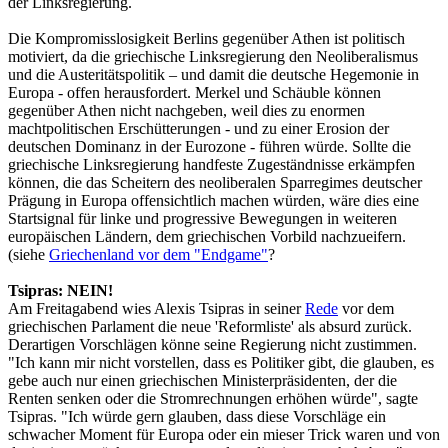
der Linksregierung.
Die Kompromisslosigkeit Berlins gegenüber Athen ist politisch
motiviert, da die griechische Linksregierung den Neoliberalismus
und die Austeritätspolitik – und damit die deutsche Hegemonie in
Europa - offen herausfordert. Merkel und Schäuble können
gegenüber Athen nicht nachgeben, weil dies zu enormen
machtpolitischen Erschütterungen - und zu einer Erosion der
deutschen Dominanz in der Eurozone - führen würde. Sollte die
griechische Linksregierung handfeste Zugeständnisse erkämpfen
können, die das Scheitern des neoliberalen Sparregimes deutscher
Prägung in Europa offensichtlich machen würden, wäre dies eine
Startsignal für linke und progressive Bewegungen in weiteren
europäischen Ländern, dem griechischen Vorbild nachzueifern.
(siehe
Griechenland vor dem "Endgame"
?
Tsipras: NEIN!
Am Freitagabend wies Alexis Tsipras in seiner
Rede
vor dem
griechischen Parlament die neue 'Reformliste' als absurd zurück.
Derartigen Vorschlägen könne seine Regierung nicht zustimmen.
"Ich kann mir nicht vorstellen, dass es Politiker gibt, die glauben, es
gebe auch nur einen griechischen Ministerpräsidenten, der die
Renten senken oder die Stromrechnungen erhöhen würde", sagte
Tsipras. "Ich würde gern glauben, dass diese Vorschläge ein
schwacher Moment für Europa oder ein mieser Trick waren und von