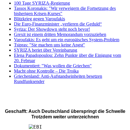
100 Tage SYRIZA-Regierung
Tassos Koronakis: "Wir verweigern die Fortsetzung des
bisherigen Krisen-Kurses"
Blitzkrieg gegen Varoufakis
Die Euro-Finanzminister „verlieren die Geduld“
Syriza: Der Showdown steht noch bevor!
Grexit ist einem dritten Memorandum vorzuziehen
Varoufakis: Es geht um ein europäisches System-Problem
Tsipras: "Sie machen uns keine Angst"
SYRIZA beriet über Vereinbarung
Elena Papadopoulou: Zehn Punkte über die Einigung vom
20. Februar
Dokumentiert: "Was wollen die Griechen"
Macht ohne Kontrolle – Die Troika
Griechenland: Anti-Aufstandseinheiten besetzen
Rundfunksender
Geschafft: Auch Deutschland überspringt die Schwelle
Trotzdem weiter unterzeichnen