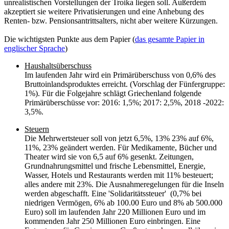
unrealistischen Vorstellungen der Troika liegen soll. Außerdem
akzeptiert sie weitere Privatisierungen und eine Anhebung des
Renten- bzw. Pensionsantrittsalters, nicht aber weitere Kürzungen.
Die wichtigsten Punkte aus dem Papier (
das gesamte Papier in
englischer Sprache
)
Haushaltsüberschuss
Im laufenden Jahr wird ein Primärüberschuss von 0,6% des
Bruttoinlandsproduktes erreicht. (Vorschlag der Fünfergruppe:
1%). Für die Folgejahre schlägt Griechenland folgende
Primärüberschüsse vor: 2016: 1,5%; 2017: 2,5%, 2018 -2022:
3,5%.
Steuern
Die Mehrwertsteuer soll von jetzt 6,5%, 13% 23% auf 6%,
11%, 23% geändert werden. Für Medikamente, Bücher und
Theater wird sie von 6,5 auf 6% gesenkt. Zeitungen,
Grundnahrungsmittel und frische Lebensmittel, Energie,
Wasser, Hotels und Restaurants werden mit 11% besteuert;
alles andere mit 23%. Die Ausnahmeregelungen für die Inseln
werden abgeschafft. Eine 'Solidaritätssteuer' (0,7% bei
niedrigen Vermögen, 6% ab 100.00 Euro und 8% ab 500.000
Euro) soll im laufenden Jahr 220 Millionen Euro und im
kommenden Jahr 250 Millionen Euro einbringen. Eine