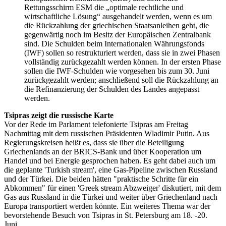
Rettungsschirm ESM die „optimale rechtliche und
wirtschaftliche Lösung“ ausgehandelt werden, wenn es um
die Rückzahlung der griechischen Staatsanleihen geht, die
gegenwärtig noch im Besitz der Europäischen Zentralbank
sind. Die Schulden beim Internationalen Währungsfonds
(IWF) sollen so restrukturiert werden, dass sie in zwei Phasen
vollständig zurückgezahlt werden können. In der ersten Phase
sollen die IWF-Schulden wie vorgesehen bis zum 30. Juni
zurückgezahlt werden; anschließend soll die Rückzahlung an
die Refinanzierung der Schulden des Landes angepasst
werden.
Tsipras zeigt die russische Karte
Vor der Rede im Parlament telefonierte Tsipras am Freitag
Nachmittag mit dem russischen Präsidenten Wladimir Putin. Aus
Regierungskreisen heißt es, dass sie über die Beteiligung
Griechenlands an der BRICS-Bank und über Kooperation um
Handel und bei Energie gesprochen haben. Es geht dabei auch um
die geplante 'Turkish stream', eine Gas-Pipeline zwischen Russland
und der Türkei. Die beiden hätten "praktische Schritte für ein
Abkommen" für einen 'Greek stream Abzweiger' diskutiert, mit dem
Gas aus Russland in die Türkei und weiter über Griechenland nach
Europa transportiert werden könnte. Ein weiteres Thema war der
bevorstehende Besuch von Tsipras in St. Petersburg am 18. -20.
Juni.