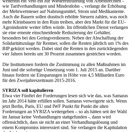
weiterhin ein Veto ein zur Wiedereinführung von Arbeitsrechten -
wie Tarifverhandlungen und Mindestlohn -, verlangt die Erhöhung
der Mehrwertsteuer auf Nahrungsmittel, Strom und Medikamente.
Auch die Bauern sollen drastisch erhöhte Steuern zahlen, was noch
mehr Kleinbauern in den Ruin treiben, aber den Markt für die EU-
Agroindustrie weiter öffen würde. Im öffentlichen Dienst verlangen
sie eine erneute einschneidende Reduzierung der Gehälter,
besonders bei den Geringverdienern. Neben der Abschaffung der
Solidaritätszulage für Rentner, sollen die Renten jährlich um 1% des
BIP gekürzt werden. Dabei sind die Renten in den zurückliegenden
vier Jahren bereits um 30 Prozent zusammen gestrichen worden.
Die Institutionen fordern die Zustimmung zu allen Maßnahmen im
Juni und die sofortige Umsetzung vom 1. Juli 2015 an. Darüber
hinaus fordern sie Einsparungen in Höhe von 4,5 Milliarden Euro
für den Zweijahreszeitraum 2015-2016.
SYRIZA soll kapitulieren
Etwa vier Fünftel der Forderungen lesen sich wie das, was Samaras
im Jahr 2014 hätte erfüllen sollen. Samaras verweigerte sich. Wenn
jetzt Berlin, Paris, EU und IWF Punkt für Punkt die alten
Forderungen an SYRIZA weitergeben – so als hätten seit der Wahl
im Januar keine Verhandlungen stattgefunden -, dann wird
offensichtlich, dass sie nicht an einer Verhandlungslösung und
einem Kompromiss interessiert sind. Sie verlangen die Kapitulation