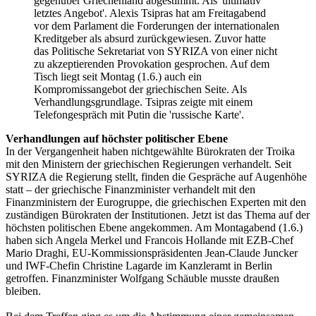
gegenüber Griechenland abgestimmt. Als 'ultimativ
letztes Angebot'. Alexis Tsipras hat am Freitagabend
vor dem Parlament die Forderungen der internationalen
Kreditgeber als absurd zurückgewiesen. Zuvor hatte
das Politische Sekretariat von SYRIZA von einer nicht
zu akzeptierenden Provokation gesprochen. Auf dem
Tisch liegt seit Montag (1.6.) auch ein
Kompromissangebot der griechischen Seite. Als
Verhandlungsgrundlage. Tsipras zeigte mit einem
Telefongespräch mit Putin die 'russische Karte'.
Verhandlungen auf höchster politischer Ebene
In der Vergangenheit haben nichtgewählte Bürokraten der Troika
mit den Ministern der griechischen Regierungen verhandelt. Seit
SYRIZA die Regierung stellt, finden die Gespräche auf Augenhöhe
statt – der griechische Finanzminister verhandelt mit den
Finanzministern der Eurogruppe, die griechischen Experten mit den
zuständigen Bürokraten der Institutionen. Jetzt ist das Thema auf der
höchsten politischen Ebene angekommen. Am Montagabend (1.6.)
haben sich Angela Merkel und Francois Hollande mit EZB-Chef
Mario Draghi, EU-Kommissionspräsidenten Jean-Claude Juncker
und IWF-Chefin Christine Lagarde im Kanzleramt in Berlin
getroffen. Finanzminister Wolfgang Schäuble musste draußen
bleiben.