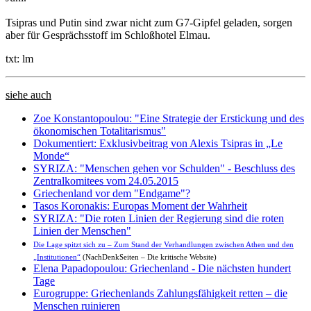
Tsipras und Putin sind zwar nicht zum G7-Gipfel geladen, sorgen
aber für Gesprächsstoff im Schloßhotel Elmau.
txt: lm
siehe auch
Zoe Konstantopoulou: "Eine Strategie der Erstickung und des
ökonomischen Totalitarismus"
Dokumentiert: Exklusivbeitrag von Alexis Tsipras in „Le
Monde“
SYRIZA: "Menschen gehen vor Schulden" - Beschluss des
Zentralkomitees vom 24.05.2015
Griechenland vor dem "Endgame"?
Tasos Koronakis: Europas Moment der Wahrheit
SYRIZA: "Die roten Linien der Regierung sind die roten
Linien der Menschen"
Die Lage spitzt sich zu – Zum Stand der Verhandlungen zwischen Athen und den
„Institutionen“
(NachDenkSeiten – Die kritische Website)
Elena Papadopoulou: Griechenland - Die nächsten hundert
Tage
Eurogruppe: Griechenlands Zahlungsfähigkeit retten – die
Menschen ruinieren