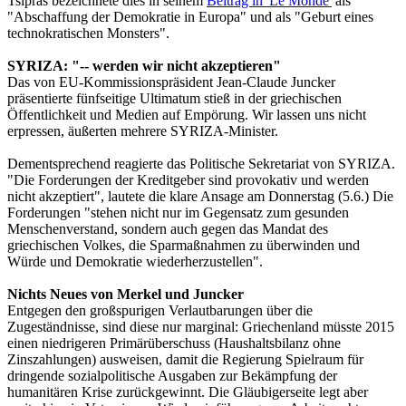
Tsipras bezeichnete dies in seinem
Beitrag in 'Le Monde'
als
"Abschaffung der Demokratie in Europa" und als "Geburt eines
technokratischen Monsters".
SYRIZA: "-- werden wir nicht akzeptieren"
Das von EU-Kommissionspräsident Jean-Claude Juncker
präsentierte fünfseitige Ultimatum stieß in der griechischen
Öffentlichkeit und Medien auf Empörung. Wir lassen uns nicht
erpressen, äußerten mehrere SYRIZA-Minister.
Dementsprechend reagierte das Politische Sekretariat von SYRIZA.
"Die Forderungen der Kreditgeber sind provokativ und werden
nicht akzeptiert", lautete die klare Ansage am Donnerstag (5.6.) Die
Forderungen "stehen nicht nur im Gegensatz zum gesunden
Menschenverstand, sondern auch gegen das Mandat des
griechischen Volkes, die Sparmaßnahmen zu überwinden und
Würde und Demokratie wiederherzustellen".
Nichts Neues von Merkel und Juncker
Entgegen den großspurigen Verlautbarungen über die
Zugeständnisse, sind diese nur marginal: Griechenland müsste 2015
einen niedrigeren Primärüberschuss (Haushaltsbilanz ohne
Zinszahlungen) ausweisen, damit die Regierung Spielraum für
dringende sozialpolitische Ausgaben zur Bekämpfung der
humanitären Krise zurückgewinnt. Die Gläubigerseite legt aber