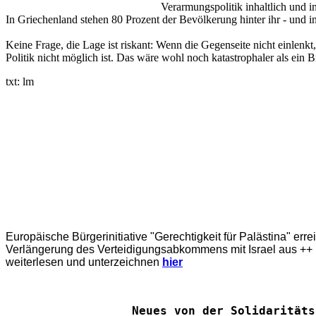
Verarmungspolitik inhaltlich und i
In Griechenland stehen 80 Prozent der Bevölkerung hinter ihr - und i
Keine Frage, die Lage ist riskant: Wenn die Gegenseite nicht einlenk
Politik nicht möglich ist. Das wäre wohl noch katastrophaler als ei
txt: lm
Europäische Bürgerinitiative "Gerechtigkeit für Palästina" err
Verlängerung des Verteidigungsabkommens mit Israel aus ++ E
weiterlesen und unterzeichnen
hier
Neues von der Solidaritäts