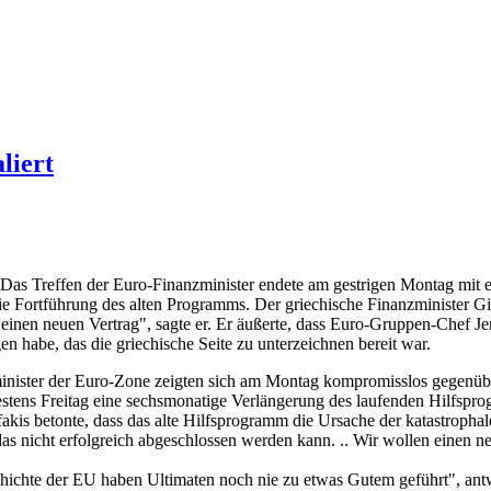
liert
Das Treffen der Euro-Finanzminister endete am gestrigen Montag mit 
ie Fortführung des alten Programms. Der griechische Finanzminister Gi
einen neuen Vertrag", sagte er. Er äußerte, dass Euro-Gruppen-Chef J
n habe, das die griechische Seite zu unterzeichnen bereit war.
nister der Euro-Zone zeigten sich am Montag kompromisslos gegenüber
estens Freitag eine sechsmonatige Verlängerung des laufenden Hilfspr
akis betonte, dass das alte Hilfsprogramm die Ursache der katastrophale
s nicht erfolgreich abgeschlossen werden kann. .. Wir wollen einen neu
hichte der EU haben Ultimaten noch nie zu etwas Gutem geführt", antwo