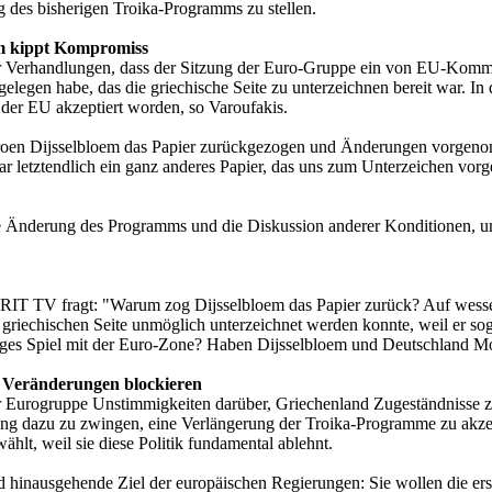
 des bisherigen Troika-Programms zu stellen.
em kippt Kompromiss
er Verhandlungen, dass der Sitzung der Euro-Gruppe ein von EU-Kommis
egen habe, das die griechische Seite zu unterzeichnen bereit war. In
der EU akzeptiert worden, so Varoufakis.
oen Dijsselbloem das Papier zurückgezogen und Änderungen vorgenom
 letztendlich ein ganz anderes Papier, das uns zum Unterzeichen vorge
eine Änderung des Programms und die Diskussion anderer Konditionen, u
ERIT TV fragt: "Warum zog Dijsselbloem das Papier zurück? Auf wes
r griechischen Seite unmöglich unterzeichnet werden konnte, weil er s
iges Spiel mit der Euro-Zone? Haben Dijsselbloem und Deutschland M
d Veränderungen blockieren
 der Eurogruppe Unstimmigkeiten darüber, Griechenland Zugeständnisse
ung dazu zu zwingen, eine Verlängerung der Troika-Programme zu akzep
t, weil sie diese Politik fundamental ablehnt.
d hinausgehende Ziel der europäischen Regierungen: Sie wollen die er