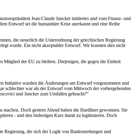
sionspräsident Jean-Claude Juncker initiiertes und vom Finanz- und
 dem Entwurf sei die humanitäre Krise anerkannt und eine Reihe
men, die neuerlich die Unterordnung der griechischen Regierung
legt wurde. Ein nicht akzeptabler Entwurf. Wir konnten dies nicht
m Mitglied der EU zu bleiben. Diejenigen, die gegen die Einheit
sen Initiative wurden die Änderungen am Entwurf vorgenommen und
ogar schlechter war als der Entwurf vom Mittwoch der vorhergehenden
oscovici und Juncker zum Umfallen gebracht?”
 zu machen. Doch gestern Abend haben die Hardliner gewonnen. Sie
tieren - und den bisherigen Kurs damit zu legitimieren. Doch
ste Regierung, die sich der Logik von Bankenrettungen und