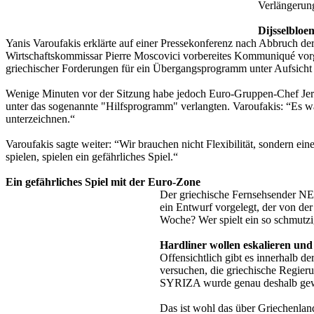
Verlängerung
Dijsselblo
Yanis Varoufakis erklärte auf einer Pressekonferenz nach Abbruch d
Wirtschaftskommissar Pierre Moscovici vorbereites Kommuniqué vorgel
griechischer Forderungen für ein Übergangsprogramm unter Aufsicht 
Wenige Minuten vor der Sitzung habe jedoch Euro-Gruppen-Chef Jer
unter das sogenannte "Hilfsprogramm" verlangten. Varoufakis: “Es war
unterzeichnen.“
Varoufakis sagte weiter: “Wir brauchen nicht Flexibilität, sondern 
spielen, spielen ein gefährliches Spiel.“
Ein gefährliches Spiel mit der Euro-Zone
Der griechische Fernsehsender N
ein Entwurf vorgelegt, der von de
Woche? Wer spielt ein so schmutz
Hardliner wollen eskalieren un
Offensichtlich gibt es innerhalb
versuchen, die griechische Regier
SYRIZA wurde genau deshalb gewähl
Das ist wohl das über Griechenlan