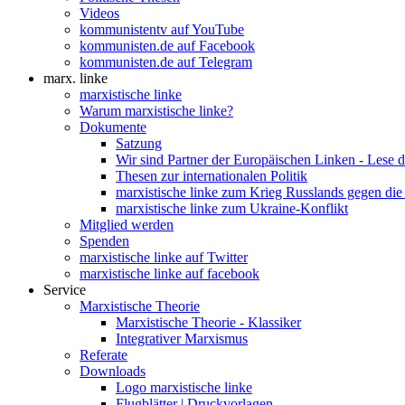
Videos
kommunistentv auf YouTube
kommunisten.de auf Facebook
kommunisten.de auf Telegram
marx. linke
marxistische linke
Warum marxistische linke?
Dokumente
Satzung
Wir sind Partner der Europäischen Linken - Lese 
Thesen zur internationalen Politik
marxistische linke zum Krieg Russlands gegen die
marxistische linke zum Ukraine-Konflikt
Mitglied werden
Spenden
marxistische linke auf Twitter
marxistische linke auf facebook
Service
Marxistische Theorie
Marxistische Theorie - Klassiker
Integrativer Marxismus
Referate
Downloads
Logo marxistische linke
Flugblätter | Druckvorlagen