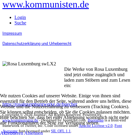
www.kommunisten.de
Login
Suche
Impressum
Datenschutzerklärung und Urheberrecht
Die Werke von Rosa Luxemburg
sind jetzt online zugänglich und
laden zum Stöbern und zum Lesen
ein:
Wir nutzen Cookies auf unserer Website. Einige von ihnen sind
essenziell für den Betrieb der Seite, während andere uns helfen, diese
https://rosaluxemburgwerke.de/buecher
Website und die Nutzererfahrung zu verbessern (Tracking Cookies).
Sie können selbst entscheiden, ob Sie die Cookies zulassen möchten.
Copyright © 2026 Joomla!. All Rights Reserved. Powered by
Bitte beachten Sie, dass bei einer Ablehnung womöglich nicht mehr
www.kommunisten.de
- Designed by JoomlArt.com.
Bootstrap
is a front-end
alle Funktionalitäten der Seite zur Verfügung stehen.
framework of Twitter, Inc. Code licensed under
Apache License v2.0
.
Font
Awesome
font licensed under
SIL OFL 1.1
.
Akzeptieren
Ablehnen