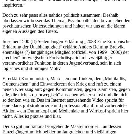
inspirieren.“
Doch zu sehr passt alles nahtlos politisch zusammen. Deshalb
überlassen wir besser das Thema „Psychopath“ den bevorstehenden
psychiatrischen Untersuchungen und halten wir uns an die klaren
eigenen Aussagen des Täters.
In seiner 1500 (!!) Seiten langen Erklärung „2083 Eine Europäische
Erklärung der Unabhängigkeit“ erklärte Anders Behring Breivik,
ehemaliges (?) langjähriges Mitglied (offiziell von 1999 - 2006) der
„rechten“ norwegischen Fortschrittspartei mit zweijähriger
verantwortlicher Funktion in deren Jugendverband, sein in sich
logisches und stimmiges Motiv.
Er erklärt Kommunisten, Marxisten und Linken, den „Multikultis,
Gutmenschen“ und Einwanderern den Krieg und ruft zu einem
neuen Kreuzzug auf: gegen Kommunisten, gegen Islamisten, gegen
alle, die nicht so „norwegisch“ aussehen wie er selbst und die nicht
so denken wie er. Das im Internet anzusehende Video spricht für
eine klare, gut strukturierte und professionell auf- und vorbereitete
Aktion – ein Dummkopf und Medienlaie und Wirrkopf spricht hier
nicht. Alles ist präzise und klar.
Der so gut und rational vorgehende Massenmörder – an dessen
Einzelgängertum ich bei der umfangreichen und vieljährigen