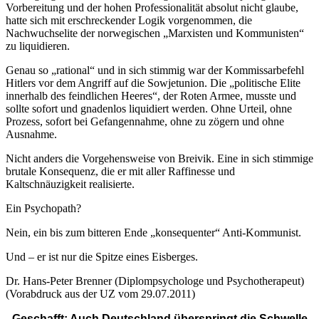
Vorbereitung und der hohen Professionalität absolut nicht glaube,
hatte sich mit erschreckender Logik vorgenommen, die
Nachwuchselite der norwegischen „Marxisten und Kommunisten“
zu liquidieren.
Genau so „rational“ und in sich stimmig war der Kommissarbefehl
Hitlers vor dem Angriff auf die Sowjetunion. Die „politische Elite
innerhalb des feindlichen Heeres“, der Roten Armee, musste und
sollte sofort und gnadenlos liquidiert werden. Ohne Urteil, ohne
Prozess, sofort bei Gefangennahme, ohne zu zögern und ohne
Ausnahme.
Nicht anders die Vorgehensweise von Breivik. Eine in sich stimmige
brutale Konsequenz, die er mit aller Raffinesse und
Kaltschnäuzigkeit realisierte.
Ein Psychopath?
Nein, ein bis zum bitteren Ende „konsequenter“ Anti-Kommunist.
Und – er ist nur die Spitze eines Eisberges.
Dr. Hans-Peter Brenner (Diplompsychologe und Psychotherapeut)
(Vorabdruck aus der UZ vom 29.07.2011)
Geschafft: Auch Deutschland überspringt die Schwelle