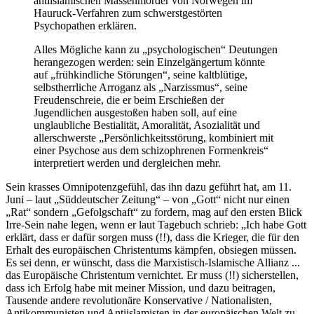
antiislamischen Massenmörder von Norwegen im
Hauruck-Verfahren zum schwerstgestörten
Psychopathen erklären.
Alles Mögliche kann zu „psychologischen“ Deutungen
herangezogen werden: sein Einzelgängertum könnte
auf „frühkindliche Störungen“, seine kaltblütige,
selbstherrliche Arroganz als „Narzissmus“, seine
Freudenschreie, die er beim Erschießen der
Jugendlichen ausgestoßen haben soll, auf eine
unglaubliche Bestialität, Amoralität, Asozialität und
allerschwerste „Persönlichkeitsstörung, kombiniert mit
einer Psychose aus dem schizophrenen Formenkreis“
interpretiert werden und dergleichen mehr.
Sein krasses Omnipotenzgefühl, das ihn dazu geführt hat, am 11.
Juni – laut „Süddeutscher Zeitung“ – von „Gott“ nicht nur einen
„Rat“ sondern „Gefolgschaft“ zu fordern, mag auf den ersten Blick
Irre-Sein nahe legen, wenn er laut Tagebuch schrieb: „Ich habe Gott
erklärt, dass er dafür sorgen muss (!!), dass die Krieger, die für den
Erhalt des europäischen Christentums kämpfen, obsiegen müssen.
Es sei denn, er wünscht, dass die Marxistisch-Islamische Allianz ...
das Europäische Christentum vernichtet. Er muss (!!) sicherstellen,
dass ich Erfolg habe mit meiner Mission, und dazu beitragen,
Tausende andere revolutionäre Konservative / Nationalisten,
Antikommunisten und Antiislamisten in der europäischen Welt zu