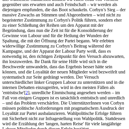
gegenüber uns erwarten und auch Feindschaft – wir werden als
diejenigen empfunden, die das Boot schaukeln. Corbyn’s Sieg – der
massive Zuwachs an Stimmen und Abgeordneten – wird nicht zu
begeisterter Zustimmung zu Corbyn's Politik führen, sondern eher
zu einer Schließung der Reihen um den Apparat mit der
Begründung, dass nun die Zeit ist für die Konsolidierung der
Gewinne von Labour und für die Heilung der Wunden der
Spaltung, die mit der Öffnung der Partei begann. Wir erlebten
widerwillige Zustimmung zu Corbyn’s Beitrag während der
Kampagne, und der Apparat der Labour Party weiß, dass es
notwendig ist, den richtigen Zeitpunkt für den Versuch abzuwarten,
ihn loszuwerden. Ihr Dank für seine Hilfe wird sich in die
Beschwerde umwandeln, dass das Ergebnis besser hätte sein
können, und die Loyalität der neuen Mitglieder wird bezweifelt und
systematisch zur Seite gedrängt werden. Der Versuch
unterschiedlicher linker Gruppen Labour zu unterstützen und in die
internen Debatten einzugreifen, wird in den meisten Fällen als
'entristische'[
2
], unredliche Einmischung angesehen werden – im
Fall von einigen Gruppen ist es tatsächlich entristisch und unredlich
– und das Problem verschärfen. Die UnterstützerInnen von Corbyn
müssen politische Anforderungen mit pragmatischem Ausdruck der
Loyalität zur Partei ausbalanzieren. Wahlpolitische Erfolge führen
mit Sicherheit nicht zur Infragestellung von Wahlpolitik. Stattdessen
wird die Erzählung der 'langen, harten Reise' für viele langjährige
Labour-Mitglieder durch diesen Erfolg bestätigt.