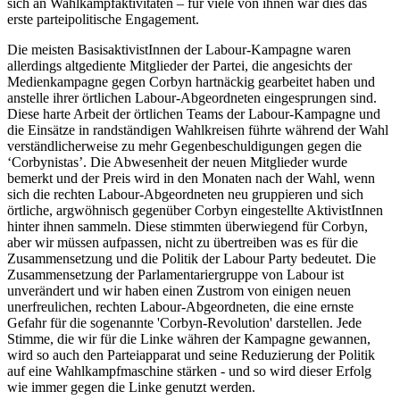
sich an Wahlkampfaktivitäten – für viele von ihnen war dies das
erste parteipolitische Engagement.
Die meisten BasisaktivistInnen der Labour-Kampagne waren
allerdings altgediente Mitglieder der Partei, die angesichts der
Medienkampagne gegen Corbyn hartnäckig gearbeitet haben und
anstelle ihrer örtlichen Labour-Abgeordneten eingesprungen sind.
Diese harte Arbeit der örtlichen Teams der Labour-Kampagne und
die Einsätze in randständigen Wahlkreisen führte während der Wahl
verständlicherweise zu mehr Gegenbeschuldigungen gegen die
‘Corbynistas’. Die Abwesenheit der neuen Mitglieder wurde
bemerkt und der Preis wird in den Monaten nach der Wahl, wenn
sich die rechten Labour-Abgeordneten neu gruppieren und sich
örtliche, argwöhnisch gegenüber Corbyn eingestellte AktivistInnen
hinter ihnen sammeln. Diese stimmten überwiegend für Corbyn,
aber wir müssen aufpassen, nicht zu übertreiben was es für die
Zusammensetzung und die Politik der Labour Party bedeutet. Die
Zusammensetzung der Parlamentariergruppe von Labour ist
unverändert und wir haben einen Zustrom von einigen neuen
unerfreulichen, rechten Labour-Abgeordneten, die eine ernste
Gefahr für die sogenannte 'Corbyn-Revolution' darstellen. Jede
Stimme, die wir für die Linke währen der Kampagne gewannen,
wird so auch den Parteiapparat und seine Reduzierung der Politik
auf eine Wahlkampfmaschine stärken - und so wird dieser Erfolg
wie immer gegen die Linke genutzt werden.