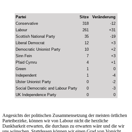
Partei
Sitze
Veränderung
Conservative
318
-12
Labour
261
+31
Scottish National Party
35
-19
Liberal Democrat
12
+3
Democratic Unionist Party
10
+2
Sinn Fein
7
+3
Pfaid Cymru
4
+1
Green
1
0
Independent
1
-4
Ulster Unionist Party
0
-2
Social Democratic and Labour Party
0
-3
UK Independence Party
0
0
Angesichts der politischen Zusammensetzung der meisten örtlichen
Parteibezirke, können wir von Labour nicht die herzliche
Dankbarkeit erwarten, die durchaus zu erwarten wäre und die wir
uns wünschen. Stattdessen können wir einen Grad von Vorsicht