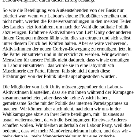
So wie die Beteiligung von Außenstehenden von der Basis nur
toleriert war, wenn wir Labour's eigene Flugblätter verteilten und
nicht mehr, werden die Parteiversammlungen in den meisten Teilen
des Landes jetzt fortfahren, um nach der Wahl die radikale Politik
abzuwürgen. Erfahrene AktivistInnen von Left Unity oder anderen
linken Gruppen müssen fähig sein, dies zu ertragen und sich selbst
unter diesem Druck bei Kräften halten. Aber es wäre verheerend,
AktivistInnnen der neuen Corbyn-Bewegung zu ermutigen, jetzt in
die Partei einzutreten und in ihr erstickt zu werden. Wir gewinnen
Menschen für unsere Politik nicht dadurch, dass wir sie ermutigen,
in Labour einzutreten - das würde sie in eine labyrinthisch
Maschinerie der Partei führen, falls sie nicht durch diese
Erfahrungen von der Politik überhaupt abgestoßen würden.
Die Mitglieder von Left Unity müssen gegenüber den Labour-
AktivistInnen klarstellen, dass sie mit ihnen während der Kampagne
zusammenarbeiteten, aber dass sie keine Absicht haben,
gemeinsame Sache mit der Politik des internen Parteiapparates zu
machen. Wir können aber auch nicht, nachdem wir uns in der
Wahlkampagne aktiv an ihrer Seite beteiligten, mit ' business as
usual' weitermachen, da wir die Bedingungen für etwas Anderes
schaffen wollen. Wir bleiben außerhalb der Labour Party, weil dies
bedeutet, dass wir mehr Manövrierspielraum haben, und dass wir -
mehr denn je - mehr Manövrierspielraum für eine kritische