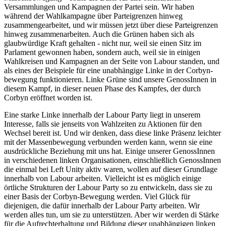
Versammlungen und Kampagnen der Partei sein. Wir haben
während der Wahlkampagne über Parteigrenzen hinweg
zusammengearbeitet, und wir müssen jetzt über diese Parteigrenzen
hinweg zusammenarbeiten. Auch die Grünen haben sich als
glaubwürdige Kraft gehalten - nicht nur, weil sie einen Sitz im
Parlament gewonnen haben, sondern auch, weil sie in einigen
Wahlkreisen und Kampagnen an der Seite von Labour standen, und
als eines der Beispiele für eine unabhängige Linke in der Corbyn-
bewegung funktionieren. Linke Grüne sind unsere GenossInnen in
diesem Kampf, in dieser neuen Phase des Kampfes, der durch
Corbyn eröffnet worden ist.
Eine starke Linke innerhalb der Labour Party liegt in unserem
Interesse, falls sie jenseits von Wahlzeiten zu Aktionen für den
Wechsel bereit ist. Und wir denken, dass diese linke Präsenz leichter
mit der Massenbewegung verbunden werden kann, wenn sie eine
ausdrückliche Beziehung mit uns hat. Einige unserer GenossInnen
in verschiedenen linken Organisationen, einschließlich GenossInnen
die einmal bei Left Unity aktiv waren, wollen auf dieser Grundlage
innerhalb von Labour arbeiten. Vielleicht ist es möglich einige
örtliche Strukturen der Labour Party so zu entwickeln, dass sie zu
einer Basis der Corbyn-Bewegung werden. Viel Glück für
diejenigen, die dafür innerhalb der Labour Party arbeiten. Wir
werden alles tun, um sie zu unterstützen. Aber wir werden di Stärke
für die Aufrechterhaltung und Bildung dieser unabhängigen linken