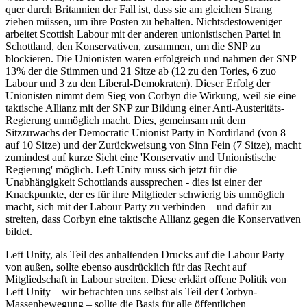
quer durch Britannien der Fall ist, dass sie am gleichen Strang
ziehen müssen, um ihre Posten zu behalten. Nichtsdestoweniger
arbeitet Scottish Labour mit der anderen unionistischen Partei in
Schottland, den Konservativen, zusammen, um die SNP zu
blockieren. Die Unionisten waren erfolgreich und nahmen der SNP
13% der die Stimmen und 21 Sitze ab (12 zu den Tories, 6 zuo
Labour und 3 zu den Liberal-Demokraten). Dieser Erfolg der
Unionisten nimmt dem Sieg von Corbyn die Wirkung, weil sie eine
taktische Allianz mit der SNP zur Bildung einer Anti-Austeritäts-
Regierung unmöglich macht. Dies, gemeinsam mit dem
Sitzzuwachs der Democratic Unionist Party in Nordirland (von 8
auf 10 Sitze) und der Zurückweisung von Sinn Fein (7 Sitze), macht
zumindest auf kurze Sicht eine 'Konservativ und Unionistische
Regierung' möglich. Left Unity muss sich jetzt für die
Unabhängigkeit Schottlands aussprechen - dies ist einer der
Knackpunkte, der es für ihre Mitglieder schwierig bis unmöglich
macht, sich mit der Labour Party zu verbinden – und dafür zu
streiten, dass Corbyn eine taktische Allianz gegen die Konservativen
bildet.
Left Unity, als Teil des anhaltenden Drucks auf die Labour Party
von außen, sollte ebenso ausdrücklich für das Recht auf
Mitgliedschaft in Labour streiten. Diese erklärt offene Politik von
Left Unity – wir betrachten uns selbst als Teil der Corbyn-
Massenbewegung – sollte die Basis für alle öffentlichen