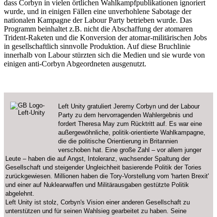
dass Corbyn in vielen örtlichen Wahlkampfpublikationen ignoriert
wurde, und in einigen Fällen eine unverhohlene Sabotage der
nationalen Kampagne der Labour Party betrieben wurde. Das
Programm beinhaltet z.B. nicht die Abschaffung der atomaren
Trident-Raketen und die Konversion der atomar-militärischen Jobs
in gesellschaftlich sinnvolle Produktion. Auf diese Bruchlinie
innerhalb von Labour stürzten sich die Medien und sie wurde von
einigen anti-Corbyn Abgeordneten ausgenutzt.
Left Unity gratuliert Jeremy Corbyn und der Labour
Party zu dem hervorragenden Wahlergebnis und
fordert Theresa May zum Rücktritt auf. Es war eine
außergewöhnliche, politik-orientierte Wahlkampagne,
die die politische Orientierung in Britannien
verschoben hat. Eine große Zahl – vor allem junger
Leute – haben die auf Angst, Intoleranz, wachsender Spaltung der
Gesellschaft und steigender Ungleichheit basierende Politik der Tories
zurückgewiesen. Millionen haben die Tory-Vorstellung vom 'harten Brexit'
und einer auf Nuklearwaffen und Militärausgaben gestützte Politik
abgelehnt.
Left Unity ist stolz, Corbyn's Vision einer anderen Gesellschaft zu
unterstützen und für seinen Wahlsieg gearbeitet zu haben. Seine