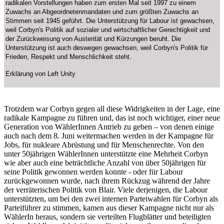
radikalen Vorstellungen haben zum ersten Mal seit 1997 zu einem
Zuwachs an Abgeordnetenmandaten und zum größten Zuwachs an
Stimmen seit 1945 geführt. Die Unterstützung für Labour ist gewachsen,
weil Corbyn's Politik auf sozialer und wirtschaftlicher Gerechtigkeit und
der Zurückweisung von Austerität und Kürzungen beruht. Die
Unterstützung ist auch deswegen gewachsen, weil Corbyn's Politik für
Frieden, Respekt und Menschlichkeit steht.
Erklärung von Left Unity
Trotzdem war Corbyn gegen all diese Widrigkeiten in der Lage, eine
radikale Kampagne zu führen und, das ist noch wichtiger, einer neue
Generation von WählerInnen Antrieb zu geben – von denen einige
auch nach dem 8. Juni weitermachen werden in der Kampagne für
Jobs, für nukleare Abrüstung und für Menschenrechte. Von den
unter 50jährigen WählerInnen unterstützte eine Mehrheit Corbyn
wie aber auch eine beträchtliche Anzahl von über 50jährigen für
seine Politik gewonnen werden konnte - oder für Labour
zurückgewonnen wurde, nach ihrem Rückzug während der Jahre
der verräterischen Politik von Blair. Viele derjenigen, die Labour
unterstützten, um bei den zwei internen Parteiwahlen für Corbyn als
Parteiführer zu stimmen, kamen aus dieser Kampagne nicht nur als
WählerIn heraus, sondern sie verteilten Flugblätter und beteiligten