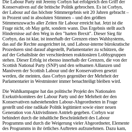
Die Labour Party mit Jeremy Corbyn hat erfolgreich den Griff der
Konservativen auf die britische Politik gebrochen. Es ist Corbyn,
der Labour auf das höchste Stimmergebnis seit 20 Jahren gebracht –
in Prozent und in absoluten Stimmen – und den größten
Stimmenzuwachs aller Zeiten für Labour erreicht hat. Jetzt ist die
Frage nicht, ob May geht, sondern wann. Das Ergebnis stellt auch
Hindernisse auf den Weg in den "harten Brexit". Dieser Sieg für
Corbyn, das ist klar, ist innerhalb der Grenzen eines Wahlsystems,
das auf die Rechte ausgerichtet ist, und Labour-interne bürokratische
Prozeduren sind darauf abgestellt, Parlamentarier zu schützen, die
auf der Gehaltsliste der verschiedenen reaktionären Lobbygruppen
stehen. Dieser Erfolg ist ebenso innerhalb der Grenzen, die von der
Scottish National Party (SNP) und den seltsamen Allianzen und
Manövern der Scottish Labour und der Konservativen gesetzt
werden, die meinten, dass Corbyn gegenüber der Mehrheit der
Parlamentarier in Westminster immer benachteiligt bleiben wird.
Die Wahlkampagne hat das politische Projekt des Nationalen
Exekutivkomitees der Labour Party und der Mehrheit der den
Konservativen nahestehenden Labour-Abgeordneten in Frage
gestellt und eine radikale Politik legitimiert sowie einer neuen
Generation von AktivistInnen Antrieb gegeben. Corbyn war
behindert durch die inhaltliche Beschränktheit des Labour
Programms und durch die Weigerung vieler Abgeordneter, Elemente
des Programms in ihr örtliches Auftreten aufzunehmen. Dazu kam,