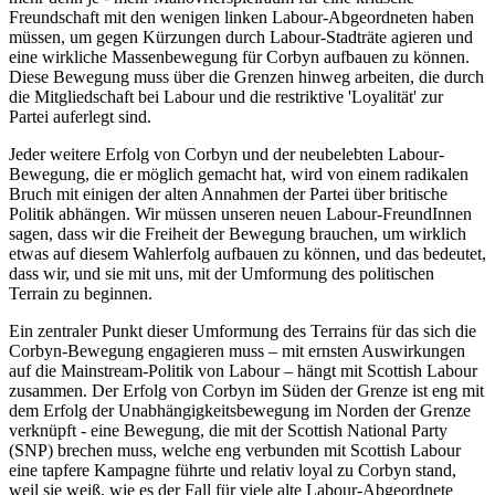
Freundschaft mit den wenigen linken Labour-Abgeordneten haben
müssen, um gegen Kürzungen durch Labour-Stadträte agieren und
eine wirkliche Massenbewegung für Corbyn aufbauen zu können.
Diese Bewegung muss über die Grenzen hinweg arbeiten, die durch
die Mitgliedschaft bei Labour und die restriktive 'Loyalität' zur
Partei auferlegt sind.
Jeder weitere Erfolg von Corbyn und der neubelebten Labour-
Bewegung, die er möglich gemacht hat, wird von einem radikalen
Bruch mit einigen der alten Annahmen der Partei über britische
Politik abhängen. Wir müssen unseren neuen Labour-FreundInnen
sagen, dass wir die Freiheit der Bewegung brauchen, um wirklich
etwas auf diesem Wahlerfolg aufbauen zu können, und das bedeutet,
dass wir, und sie mit uns, mit der Umformung des politischen
Terrain zu beginnen.
Ein zentraler Punkt dieser Umformung des Terrains für das sich die
Corbyn-Bewegung engagieren muss – mit ernsten Auswirkungen
auf die Mainstream-Politik von Labour – hängt mit Scottish Labour
zusammen. Der Erfolg von Corbyn im Süden der Grenze ist eng mit
dem Erfolg der Unabhängigkeitsbewegung im Norden der Grenze
verknüpft - eine Bewegung, die mit der Scottish National Party
(SNP) brechen muss, welche eng verbunden mit Scottish Labour
eine tapfere Kampagne führte und relativ loyal zu Corbyn stand,
weil sie weiß, wie es der Fall für viele alte Labour-Abgeordnete