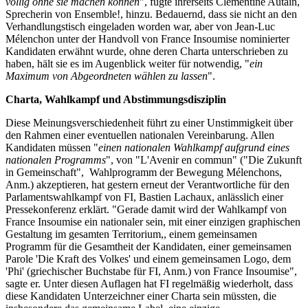
völlig ohne sie machen können
", fügte ihrerseits Clémentine Autain,
Sprecherin von Ensemble!, hinzu. Bedauernd, dass sie nicht an den
Verhandlungstisch eingeladen worden war, aber von Jean-Luc
Mélenchon unter der Handvoll von France Insoumise nominierter
Kandidaten erwähnt wurde, ohne deren Charta unterschrieben zu
haben, hält sie es im Augenblick weiter für notwendig, "
ein
Maximum von Abgeordneten wählen zu lassen
".
Charta, Wahlkampf und Abstimmungsdisziplin
Diese Meinungsverschiedenheit führt zu einer Unstimmigkeit über
den Rahmen einer eventuellen nationalen Vereinbarung. Allen
Kandidaten müssen "
einen nationalen Wahlkampf aufgrund eines
nationalen Programms
", von "L'Avenir en commun" ("Die Zukunft
in Gemeinschaft", Wahlprogramm der Bewegung Mélenchons,
Anm.) akzeptieren, hat gestern erneut der Verantwortliche für den
Parlamentswahlkampf von FI, Bastien Lachaux, anlässlich einer
Pressekonferenz erklärt. "Gerade damit wird der Wahlkampf von
France Insoumise ein nationaler sein, mit einer einzigen graphischen
Gestaltung im gesamten Territorium,, einem gemeinsamen
Programm für die Gesamtheit der Kandidaten, einer gemeinsamen
Parole 'Die Kraft des Volkes' und einem gemeinsamen Logo, dem
'Phi' (griechischer Buchstabe für FI, Anm.) von France Insoumise",
sagte er. Unter diesen Auflagen hat FI regelmäßig wiederholt, dass
diese Kandidaten Unterzeichner einer Charta sein müssten, die