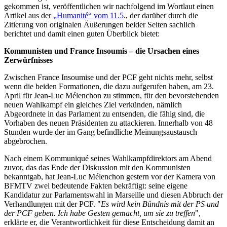
gekommen ist, veröffentlichen wir nachfolgend im Wortlaut einen
Artikel aus der
„Humanité“ vom 11.5
., der darüber durch die
Zitierung von originalen Äußerungen beider Seiten sachlich
berichtet und damit einen guten Überblick bietet:
Kommunisten und France Insoumis – die Ursachen eines
Zerwürfnisses
Zwischen France Insoumise und der PCF geht nichts mehr, selbst
wenn die beiden Formationen, die dazu aufgerufen haben, am 23.
April für Jean-Luc Mélenchon zu stimmen, für den bevorstehenden
neuen Wahlkampf ein gleiches Ziel verkünden, nämlich
Abgeordnete in das Parlament zu entsenden, die fähig sind, die
Vorhaben des neuen Präsidenten zu attackieren. Innerhalb von 48
Stunden wurde der im Gang befindliche Meinungsaustausch
abgebrochen.
Nach einem Kommuniqué seines Wahlkampfdirektors am Abend
zuvor, das das Ende der Diskussion mit den Kommunisten
bekanntgab, hat Jean-Luc Mélenchon gestern vor der Kamera von
BFMTV zwei bedeutende Fakten bekräftigt: seine eigene
Kandidatur zur Parlamentswahl in Marseille und diesen Abbruch der
Verhandlungen mit der PCF. "
Es wird kein Bündnis mit der PS und
der PCF geben. Ich habe Gesten gemacht, um sie zu treffen
",
erklärte er, die Verantwortlichkeit für diese Entscheidung damit an