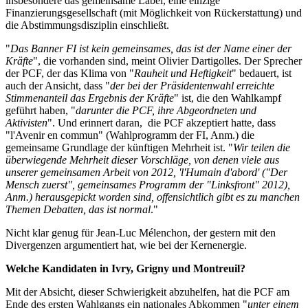
insbesondere das gemeinsame Label, eine einzige
Finanzierungsgesellschaft (mit Möglichkeit von Rückerstattung) und
die Abstimmungsdisziplin einschließt.
"
Das Banner FI ist kein gemeinsames, das ist der Name einer der
Kräfte
", die vorhanden sind, meint Olivier Dartigolles. Der Sprecher
der PCF, der das Klima von "
Rauheit und Heftigkeit
" bedauert, ist
auch der Ansicht, dass "
der bei der Präsidentenwahl erreichte
Stimmenanteil das Ergebnis der Kräfte
" ist, die den Wahlkampf
geführt haben, "
darunter die PCF, ihre Abgeordneten und
Aktivisten
". Und erinnert daran, die PCF akzeptiert hatte, dass
"l'Avenir en commun" (Wahlprogramm der FI, Anm.) die
gemeinsame Grundlage der künftigen Mehrheit ist. "
Wir teilen die
überwiegende Mehrheit dieser Vorschläge, von denen viele aus
unserer gemeinsamen Arbeit von 2012, 'l'Humain d'abord' ("Der
Mensch zuerst", gemeinsames Programm der "Linksfront" 2012),
Anm.) herausgepickt worden sind, offensichtlich gibt es zu manchen
Themen Debatten, das ist normal
."
Nicht klar genug für Jean-Luc Mélenchon, der gestern mit den
Divergenzen argumentiert hat, wie bei der Kernenergie.
Welche Kandidaten in Ivry, Grigny und Montreuil?
Mit der Absicht, dieser Schwierigkeit abzuhelfen, hat die PCF am
Ende des ersten Wahlgangs ein nationales Abkommen "
unter einem