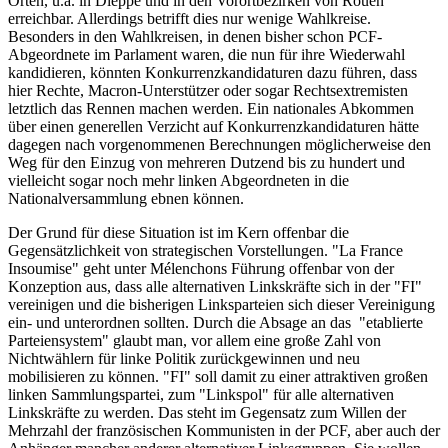
Orten, u.a. in Dieppe und in den Vorortbezirken von Rouen
erreichbar. Allerdings betrifft dies nur wenige Wahlkreise.
Besonders in den Wahlkreisen, in denen bisher schon PCF-
Abgeordnete im Parlament waren, die nun für ihre Wiederwahl
kandidieren, könnten Konkurrenzkandidaturen dazu führen, dass
hier Rechte, Macron-Unterstützer oder sogar Rechtsextremisten
letztlich das Rennen machen werden. Ein nationales Abkommen
über einen generellen Verzicht auf Konkurrenzkandidaturen hätte
dagegen nach vorgenommenen Berechnungen möglicherweise den
Weg für den Einzug von mehreren Dutzend bis zu hundert und
vielleicht sogar noch mehr linken Abgeordneten in die
Nationalversammlung ebnen können.
Der Grund für diese Situation ist im Kern offenbar die
Gegensätzlichkeit von strategischen Vorstellungen. "La France
Insoumise" geht unter Mélenchons Führung offenbar von der
Konzeption aus, dass alle alternativen Linkskräfte sich in der "FI"
vereinigen und die bisherigen Linksparteien sich dieser Vereinigung
ein- und unterordnen sollten. Durch die Absage an das "etablierte
Parteiensystem" glaubt man, vor allem eine große Zahl von
Nichtwählern für linke Politik zurückgewinnen und neu
mobilisieren zu können. "FI" soll damit zu einer attraktiven großen
linken Sammlungspartei, zum "Linkspol" für alle alternativen
Linkskräfte zu werden. Das steht im Gegensatz zum Willen der
Mehrzahl der französischen Kommunisten in der PCF, aber auch der