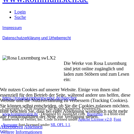
Login
Suche
Impressum
Datenschutzerklärung und Urheberrecht
Die Werke von Rosa Luxemburg
sind jetzt online zugänglich und
laden zum Stöbern und zum Lesen
ein:
Wir nutzen Cookies auf unserer Website. Einige von ihnen sind
essenziell für den Betrieb der Seite, während andere uns helfen, diese
https://rosaluxemburgwerke.de/buecher
Website und die Nutzererfahrung zu verbessern (Tracking Cookies).
Sie können selbst entscheiden, ob Sie die Cookies zulassen möchten.
Copyright © 2026 Joomla!. All Rights Reserved. Powered by
Bitte beachten Sie, dass bei einer Ablehnung womöglich nicht mehr
www.kommunisten.de
- Designed by JoomlArt.com.
Bootstrap
is a front-end
alle Funktionalitäten der Seite zur Verfügung stehen.
framework of Twitter, Inc. Code licensed under
Apache License v2.0
.
Font
Awesome
font licensed under
SIL OFL 1.1
.
Akzeptieren
Ablehnen
Weitere Informationen