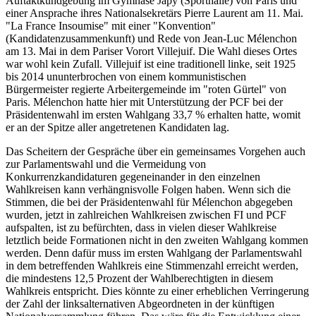
Auftaktkundgebung im Gymnase Japy (Sporthalle) von Paris und
einer Ansprache ihres Nationalsekretärs Pierre Laurent am 11. Mai.
"La France Insoumise" mit einer "Konvention"
(Kandidatenzusammenkunft) und Rede von Jean-Luc Mélenchon
am 13. Mai in dem Pariser Vorort Villejuif. Die Wahl dieses Ortes
war wohl kein Zufall. Villejuif ist eine traditionell linke, seit 1925
bis 2014 ununterbrochen von einem kommunistischen
Bürgermeister regierte Arbeitergemeinde im "roten Gürtel" von
Paris. Mélenchon hatte hier mit Unterstützung der PCF bei der
Präsidentenwahl im ersten Wahlgang 33,7 % erhalten hatte, womit
er an der Spitze aller angetretenen Kandidaten lag.
Das Scheitern der Gespräche über ein gemeinsames Vorgehen auch
zur Parlamentswahl und die Vermeidung von
Konkurrenzkandidaturen gegeneinander in den einzelnen
Wahlkreisen kann verhängnisvolle Folgen haben. Wenn sich die
Stimmen, die bei der Präsidentenwahl für Mélenchon abgegeben
wurden, jetzt in zahlreichen Wahlkreisen zwischen FI und PCF
aufspalten, ist zu befürchten, dass in vielen dieser Wahlkreise
letztlich beide Formationen nicht in den zweiten Wahlgang kommen
werden. Denn dafür muss im ersten Wahlgang der Parlamentswahl
in dem betreffenden Wahlkreis eine Stimmenzahl erreicht werden,
die mindestens 12,5 Prozent der Wahlberechtigten in diesem
Wahlkreis entspricht. Dies könnte zu einer erheblichen Verringerung
der Zahl der linksalternativen Abgeordneten in der künftigen