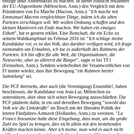
einzige linke Antriebskraft zu machen. In dieser Hinsicht reklamiert
der EU-Abgeordnete (Mélenchon, Anm.) den Vergleich mit dem
Präsidenten von En Marche (Macron, Anm.): "
Ich mache mit
Emmanuel Macron vergleichbare Dinge, indem ich die alten
Parteien zerschlagen will. Wir wollen Ordnung schaffen und den
kleinen Manövern ein Ende machen. Wir haben ein einziges
Etikett
", hat er gestern erklärt. Eine Botschaft, die ein Echo zu
seinem Wahlkampfstart im Februar 2016 ist: "
Ich schlage meine
Kandidatur vor, es ist das Volk, das darüber verfügen wird, ich frage
niemanden um Erlaubnis, ich tue es außerhalb des Rahmens der
Parteien. Ich bin offen für alle Welt, die Organisationen, die
Netzwerke, aber zu allererst die Bürger
", sagte er bei TF1
(Fernsehen, Anm.). Seitdem wiederholten die Verantwortlichen von
FI immer wieder, dass ihre Bewegung "
ein Rahmen breiter
Sammlung
" sei.
Die PCF ihrerseits, aber auch (die Vereinigung) Ensemble!, haben
beschlossen, die Kandidatur von Jean-Luc Mélenchon zu
unterstützen, aber ohne sich seiner Bewegung anzuschließen. Die
PCF plädierte dafür, in ein und derselben Bewegung "
sowohl das
Volk wie die Linkskräfte
" im Bruch mit der liberalen Politik der
letzten Fünfjahres-Amtszeit (Hollandes, Anm.) zu vereinen. "
La
France Insoumise hatte diese Eingebung, dass man, um die große
Zahl ins Spiel zu bringen, dies nicht allein mit den bestehenden
Kräften machen könne. Aber ich meine, man wird es auch nicht