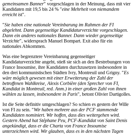
gemeinsamen Banner
" vorgeschlagen in der Meinung, dass mit vier
Kandidaten mit 19,5 bis 24 % "
eine Mehrheit von niemandem
erreicht is
t".
"
Sie haben eine nationale Vereinbarung im Rahmen der FI
abgelehnt. Dann gegenseitige Kandidaturverzichte vorgeschlagen.
Dann ein anderes nationales Banner. Dann wieder gegenseitige
Verzichte
", widersprach Manuel Bompart. Exit also für ein
nationales Abkommen.
Was eine begrenztere Vereinbarung gegenseitiger
Kandidaturverzichte angeht, stieß sie sich an den Bestrebungen von
France Insoumise, ihre Kandidaten durchzusetzen insbesondere in
den drei kommunistischen Städten Ivry, Montreuil und Grigny. "
Es
wäre möglich gewesen mit einer Erweiterung der Zahl der
betroffenen Wahlkreise, Alexis Corbière (den Sprecher von FI,
Kandidat in Montreuil, red. Anm.) in einer großen Zahl von ihnen
wählen zu lassen, insbesondere in Paris
", betont Olivier Dartigolles.
Ist die Seite definitiv umgeschlagen? So schien es gestern der Wille
von FI zu sein. "
Wir haben mehrere aus der PCF stammende
Kandidaten nominiert. Wir hoffen, dass dies weitergehen wird.
Gestern Abend hat Stéphane Peu, PCF-Kandidat von Saint Denis
angekündigt, dass er die Charta von France Insoumise
unterzeichnen wird. Wir glauben, dass es in den nächsten Tagen