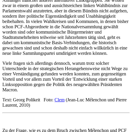
Anhänger mancher anderer alternativer Linksgruppen. Sie wollen
zwar in einem großen und aussichtsreichen linken Wahlbündnis zur
Parlamentswahl anzutreten, aber in diesem Bündnis nicht aufgehen,
sondern ihre politische Eigenständigkeit und Unabhängigkeit
beibehalten. In vielen Wahlkreisen und Kommunen, in denen bisher
schon PCF-Abgeordnete in die Nationalversammlung gewählt
worden sind oder kommunistische Bürgermeister und
Stadtratsmehrheiten teilweise seit Jahrzehnten tätig sind, geht es
dabei um kommunistische Basis-Verbindungen, die historisch
gewachsen sind und schon deshalb nicht einfach willkürlich in eine
neue linke Sammlungspartei umdirigiert werden können.
Viele fragen sich allerdings dennoch, warum trotz solcher
Unterschiede in der strategischen Herangehensweise nicht Wege zu
einer Verständigung gefunden werden konnten, zum gegenseitigen
Vorteil und vor allem zum Vorteil der 'Entwicklung einer starken
Linksopposition gegen die Politik des neugewählten Präsidenten
Macron.
Text: Georg Polikeit Foto:
Clem
(Jean-Luc Mélenchon und Pierre
Laurent, 2010)
Zu der Frage, wie es zu dem Bruch zwischen Mélenchon und PCF