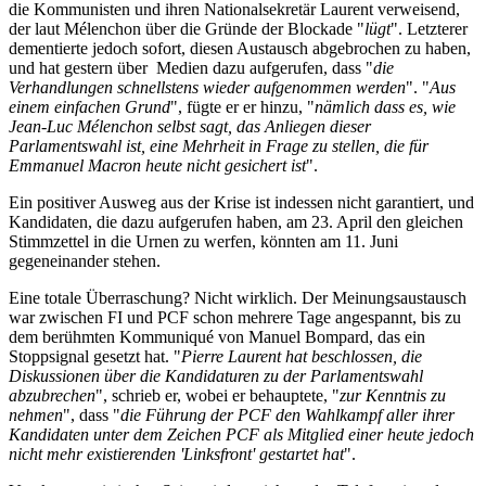
die Kommunisten und ihren Nationalsekretär Laurent verweisend,
der laut Mélenchon über die Gründe der Blockade "
lügt
". Letzterer
dementierte jedoch sofort, diesen Austausch abgebrochen zu haben,
und hat gestern über Medien dazu aufgerufen, dass "
die
Verhandlungen schnellstens wieder aufgenommen werden
". "
Aus
einem einfachen Grund
", fügte er er hinzu, "
nämlich dass es, wie
Jean-Luc Mélenchon selbst sagt, das Anliegen dieser
Parlamentswahl ist, eine Mehrheit in Frage zu stellen, die für
Emmanuel Macron heute nicht gesichert ist
".
Ein positiver Ausweg aus der Krise ist indessen nicht garantiert, und
Kandidaten, die dazu aufgerufen haben, am 23. April den gleichen
Stimmzettel in die Urnen zu werfen, könnten am 11. Juni
gegeneinander stehen.
Eine totale Überraschung? Nicht wirklich. Der Meinungsaustausch
war zwischen FI und PCF schon mehrere Tage angespannt, bis zu
dem berühmten Kommuniqué von Manuel Bompard, das ein
Stoppsignal gesetzt hat. "
Pierre Laurent hat beschlossen, die
Diskussionen über die Kandidaturen zu der Parlamentswahl
abzubrechen
", schrieb er, wobei er behauptete, "
zur Kenntnis zu
nehmen
", dass "
die Führung der PCF den Wahlkampf aller ihrer
Kandidaten unter dem Zeichen PCF als Mitglied einer heute jedoch
nicht mehr existierenden 'Linksfront' gestartet hat
".