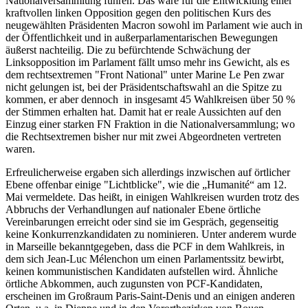
Nationalversammlung führen. Das wäre für die Entwicklung einer
kraftvollen linken Opposition gegen den politischen Kurs des
neugewählten Präsidenten Macron sowohl im Parlament wie auch in
der Öffentlichkeit und in außerparlamentarischen Bewegungen
äußerst nachteilig. Die zu befürchtende Schwächung der
Linksopposition im Parlament fällt umso mehr ins Gewicht, als es
dem rechtsextremen "Front National" unter Marine Le Pen zwar
nicht gelungen ist, bei der Präsidentschaftswahl an die Spitze zu
kommen, er aber dennoch in insgesamt 45 Wahlkreisen über 50 %
der Stimmen erhalten hat. Damit hat er reale Aussichten auf den
Einzug einer starken FN Fraktion in die Nationalversammlung; wo
die Rechtsextremen bisher nur mit zwei Abgeordneten vertreten
waren.
Erfreulicherweise ergaben sich allerdings inzwischen auf örtlicher
Ebene offenbar einige "Lichtblicke", wie die „Humanité“ am 12.
Mai vermeldete. Das heißt, in einigen Wahlkreisen wurden trotz des
Abbruchs der Verhandlungen auf nationaler Ebene örtliche
Vereinbarungen erreicht oder sind sie im Gespräch, gegenseitig
keine Konkurrenzkandidaten zu nominieren. Unter anderem wurde
in Marseille bekanntgegeben, dass die PCF in dem Wahlkreis, in
dem sich Jean-Luc Mélenchon um einen Parlamentssitz bewirbt,
keinen kommunistischen Kandidaten aufstellen wird. Ähnliche
örtliche Abkommen, auch zugunsten von PCF-Kandidaten,
erscheinen im Großraum Paris-Saint-Denis und an einigen anderen