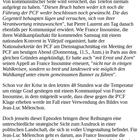
Von kommunistischer Seite wird versichert, das Telefon niemals
aufgelegt zu haben. "
Diesen Bruch haben weder ich noch die
Führung der PCF weder beschlossen noch gewünscht. Die das
Gegenteil behaupten lügen und versuchen, sich von ihrer
Verantwortung reinzuwaschen
", hat Pierre Laurent am Tag danach
ebenfalls per Kommuniqué erwidert. Wie France Insoumise, die
ihren Wahlkampfauftakt für kommenden Samstag mit einem
nationalen Konvent in Villejuif organisiert, hatte der
Nationalsekretär der PCF am Dienstagnachmittag ein Meeting der
PCF am heutigen Abend (Donnerstag, 11.5., Anm.) in Paris aus den
gleichen Gründen angekündigt, Er hatte auch "
mit Ernst und Zorn
"
seinen Appell an France Insoumise erneuert, "
nicht nur in einigen
Wahlkreisen, sondern so breit und landesweit wie möglich den
Wahlkampf unter einem gemeinsamen Banner zu führen
".
Schon vor der Krise in den letzten 48 Stunden war die Temperatur
um einige Grad gestiegen mit einem Kommuniqué von France
Insoumise, in dem mitgeteilt wurde, dass diese gegen die P'CF
Klage erheben werde im Fall einer Verwendung des Bildes von
Jean-Luc Mélenchon.
Doch jenseits dieser Episoden bringen diese Reibungen eine
unterschiedliche strategische Sicht zum Ausdruck in einer
politischen Landschaft, die sich in voller Umgestaltung befindet. Für
Jean-Luc Mélenchon geht es darum, aus France Insoumise die