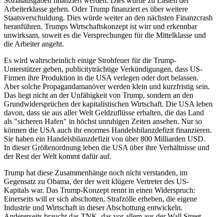
Sozialausgaben finanziert werden. Dies würde zu Lasten der
Arbeiterklasse gehen. Oder Trump finanziert es über weitere
Staatsverschuldung. Dies würde weiter an den nächsten Finanzcrash
heranführen. Trumps Wirtschaftskonzept ist wirr und erkennbar
unwirksam, soweit es die Versprechungen für die Mittelklasse und
die Arbeiter angeht.
Es wird wahrscheinlich einige Strohfeuer für die Trump-
Unterstützer geben, publicityträchtige Verkündigungen, dass US-
Firmen ihre Produktion in die USA verlegen oder dort belassen.
Aber solche Propagandamanöver werden klein und kurzfristig sein.
Das liegt nicht an der Unfähigkeit von Trump, sondern an den
Grundwidersprüchen der kapitalistischen Wirtschaft. Die USA leben
davon, dass sie aus aller Welt Geldzuflüsse erhalten, die das Land
als "sicheren Hafen" in höchst unruhigen Zeiten ansehen. Nur so
können die USA auch ihr enormes Handelsbilanzdefizit finanzieren.
Sie haben ein Handelsbilanzdefizit von über 800 Milliarden USD.
In dieser Größenordnung leben die USA über ihre Verhältnisse und
der Rest der Welt kommt dafür auf.
Trump hat diese Zusammenhänge noch nicht verstanden, im
Gegensatz zu Obama, der der weit klügere Vertreter des US-
Kapitals war. Das Trump-Konzept rennt in einen Widerspruch:
Einerseits will er sich abschotten, Strafzölle erheben, die eigene
Industrie und Wirtschaft in dieser Abschottung entwickeln.
Andererseits braucht das TNK, das vor allem aus der Wall Street