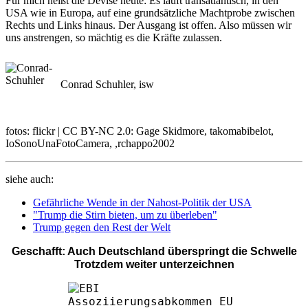
Für mich heißt die Devise heute: Es läuft transatlantisch, in den
USA wie in Europa, auf eine grundsätzliche Machtprobe zwischen
Rechts und Links hinaus. Der Ausgang ist offen. Also müssen wir
uns anstrengen, so mächtig es die Kräfte zulassen.
Conrad Schuhler, isw
fotos: flickr | CC BY-NC 2.0: Gage Skidmore, takomabibelot,
IoSonoUnaFotoCamera, ,rchappo2002
siehe auch:
Gefährliche Wende in der Nahost-Politik der USA
"Trump die Stirn bieten, um zu überleben"
Trump gegen den Rest der Welt
Geschafft: Auch Deutschland überspringt die Schwelle
Trotzdem weiter unterzeichnen