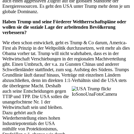
auch einen aggressiven Zugriff auf die globalen Standorte der
Energieressourcen. Es geht den USA unter Trump mehr denn je um
globale Dominanz.
Haben Trump und seine Förderer Weltherrschaftspläne oder
wollen sie die soziale Lage der arbeitenden Bevölkerung
verbessern?
Wie eben schon entwickelt, geht es Trump & Co darum, America-
First als Prinzip in der Weltpolitik durchzusetzen, weit mehr als dies
Obama vorher tat. Trump will nicht wahrhaben, dass es in der
Weltwirtschaft Verschiebungen in der regionalen Machtverteilung
gibt. Einen Umbruch, der v.a. zu Gunsten Chinas und anderer
Schwellenländer stattfindet, zum sog. Aufstieg des Südens. Trumps
Grundlinie läuft darauf hinaus, Verträge mit einzelnen Ländern
abzuschließen, denn im direkten 1:1-Verhältnis sind die USA
stets
die überlegene Macht. Deshalb
auch seine Entscheidungen gegen
TTIP und TPP. Die USA sollen die
unangefochtene Nr. 1 der
Weltwirtschaft sein und bleiben.
Dazu gehört auch die
Wiederherstellung eines hohen
Industriepotentials der USA
mithilfe von Protektionismus,