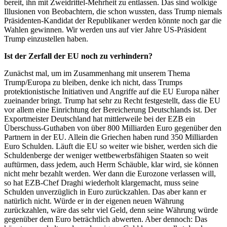
bereit, ihn mit Zweidrittel-Mehrheit zu entlassen. Das sind wolkige
Illusionen von Beobachtern, die schon wussten, dass Trump niemals
Präsidenten-Kandidat der Republikaner werden könnte noch gar die
Wahlen gewinnen. Wir werden uns auf vier Jahre US-Präsident
Trump einzustellen haben.
Ist der Zerfall der EU noch zu verhindern?
Zunächst mal, um im Zusammenhang mit unserem Thema
Trump/Europa zu bleiben, denke ich nicht, dass Trumps
protektionistische Initiativen und Angriffe auf die EU Europa näher
zueinander bringt. Trump hat sehr zu Recht festgestellt, dass die EU
vor allem eine Einrichtung der Bereicherung Deutschlands ist. Der
Exportmeister Deutschland hat mittlerweile bei der EZB ein
Überschuss-Guthaben von über 800 Milliarden Euro gegenüber den
Partnern in der EU. Allein die Griechen haben rund 350 Milliarden
Euro Schulden. Läuft die EU so weiter wie bisher, werden sich die
Schuldenberge der weniger wettbewerbsfähigen Staaten so weit
auftürmen, dass jedem, auch Herrn Schäuble, klar wird, sie können
nicht mehr bezahlt werden. Wer dann die Eurozone verlassen will,
so hat EZB-Chef Draghi wiederholt klargemacht, muss seine
Schulden unverzüglich in Euro zurückzahlen. Das aber kann er
natürlich nicht. Würde er in der eigenen neuen Währung
zurückzahlen, wäre das sehr viel Geld, denn seine Währung würde
gegenüber dem Euro beträchtlich abwerten. Aber dennoch: Das