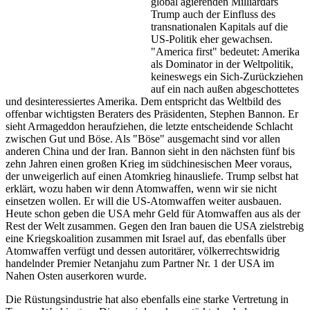
global agierenden Milliardärs
Trump auch der Einfluss des
transnationalen Kapitals auf die
US-Politik eher gewachsen.
"America first" bedeutet: Amerika
als Dominator in der Weltpolitik,
keineswegs ein Sich-Zurückziehen
auf ein nach außen abgeschottetes
und desinteressiertes Amerika. Dem entspricht das Weltbild des
offenbar wichtigsten Beraters des Präsidenten, Stephen Bannon. Er
sieht Armageddon heraufziehen, die letzte entscheidende Schlacht
zwischen Gut und Böse. Als "Böse" ausgemacht sind vor allen
anderen China und der Iran. Bannon sieht in den nächsten fünf bis
zehn Jahren einen großen Krieg im südchinesischen Meer voraus,
der unweigerlich auf einen Atomkrieg hinausliefe. Trump selbst hat
erklärt, wozu haben wir denn Atomwaffen, wenn wir sie nicht
einsetzen wollen. Er will die US-Atomwaffen weiter ausbauen.
Heute schon geben die USA mehr Geld für Atomwaffen aus als der
Rest der Welt zusammen. Gegen den Iran bauen die USA zielstrebig
eine Kriegskoalition zusammen mit Israel auf, das ebenfalls über
Atomwaffen verfügt und dessen autoritärer, völkerrechtswidrig
handelnder Premier Netanjahu zum Partner Nr. 1 der USA im
Nahen Osten auserkoren wurde.
Die Rüstungsindustrie hat also ebenfalls eine starke Vertretung in