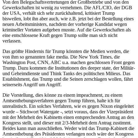
Von den Belegschaftsvertretungen der Großbetriebe und von den
Gewerkschaften ist wenig zu vernehmen. Die AFL/CIO, der DGB
der USA, verhält sich sehr zurückhaltend, kritisiert Trump
bisweilen, lobt ihn aber auch, wie z.B. jetzt bei der Bestellung eines
neuen Arbeitsministers, nachdem der vorherige Kandidat wegen
krimineller Vortaten aufgeben musste. Auf die Gewerkschaften als
eine entschlossene Kraft gegen Trump sollte man sich nicht
verlassen.
Das größte Hindernis für Trump könnten die Medien werden, die
von ihm so genannten fake media. Die New York Times, die
Washington Post, CNN, ABC u.a. machen geschlossen Front gegen
Trump. Dazu kommen die Institutionen des deeper state, der Militär-
und Geheimdienste und Think Tanks des politischen Milieus. Das
Establishment, das Trump und die Seinen zerschlagen wollen, fährt
seinerseits Angriff um Angriff.
Die Vorstellung, dies könne zu einem impeachment, zu einem
Amtsenthebungsverfahren gegen Trump führen, halte ich für
unrealistisch. Ein solches Verfahren, wie es gegen Nixon eingeleitet
wurde – Stichwort Watergate -, setzt voraus, dass der Vizepräsident
mit der Mehrheit des Kabinetts einen entsprechenden Antrag an den
Kongress stellt, und dieser mit 2/3-Mehrheit dem Antrag zustimmt.
Beides kann man ausschließen. Weder wird das Trump-Kabinett die
Amtsenthebung des Präsidenten verlangen noch wäre der Kongress