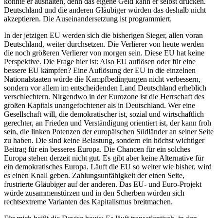
könnte er aushalten, denn das eigene Geld kann er selbst drucken.
Deutschland und die anderen Gläubiger würden das deshalb nicht
akzeptieren. Die Auseinandersetzung ist programmiert.
In der jetzigen EU werden sich die bisherigen Sieger, allen voran
Deutschland, weiter durchsetzen. Die Verlierer von heute werden
die noch größeren Verlierer von morgen sein. Diese EU hat keine
Perspektive. Die Frage hier ist: Also EU auflösen oder für eine
bessere EU kämpfen? Eine Auflösung der EU in die einzelnen
Nationalstaaten würde die Kampfbedingungen nicht verbessern,
sondern vor allem im entscheidenden Land Deutschland erheblich
verschlechtern. Nirgendwo in der Eurozone ist die Herrschaft des
großen Kapitals unangefochtener als in Deutschland. Wer eine
Gesellschaft will, die demokratischer ist, sozial und wirtschaftlich
gerechter, an Frieden und Verständigung orientiert ist, der kann froh
sein, die linken Potenzen der europäischen Südländer an seiner Seite
zu haben. Die sind keine Belastung, sondern ein höchst wichtiger
Beitrag für ein besseres Europa. Die Chancen für ein solches
Europa stehen derzeit nicht gut. Es gibt aber keine Alternative für
ein demokratisches Europa. Läuft die EU so weiter wie bisher, wird
es einen Knall geben. Zahlungsunfähigkeit der einen Seite,
frustrierte Gläubiger auf der anderen. Das EU- und Euro-Projekt
würde zusammenstürzen und in den Scherben würden sich
rechtsextreme Varianten des Kapitalismus breitmachen.