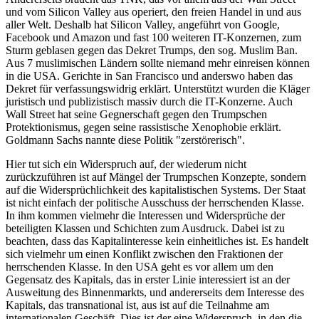
und vom Silicon Valley aus operiert, den freien Handel in und aus
aller Welt. Deshalb hat Silicon Valley, angeführt von Google,
Facebook und Amazon und fast 100 weiteren IT-Konzernen, zum
Sturm geblasen gegen das Dekret Trumps, den sog. Muslim Ban.
Aus 7 muslimischen Ländern sollte niemand mehr einreisen können
in die USA. Gerichte in San Francisco und anderswo haben das
Dekret für verfassungswidrig erklärt. Unterstützt wurden die Kläger
juristisch und publizistisch massiv durch die IT-Konzerne. Auch
Wall Street hat seine Gegnerschaft gegen den Trumpschen
Protektionismus, gegen seine rassistische Xenophobie erklärt.
Goldmann Sachs nannte diese Politik "zerstörerisch".
Hier tut sich ein Widerspruch auf, der wiederum nicht
zurückzuführen ist auf Mängel der Trumpschen Konzepte, sondern
auf die Widersprüchlichkeit des kapitalistischen Systems. Der Staat
ist nicht einfach der politische Ausschuss der herrschenden Klasse.
In ihm kommen vielmehr die Interessen und Widersprüche der
beteiligten Klassen und Schichten zum Ausdruck. Dabei ist zu
beachten, dass das Kapitalinteresse kein einheitliches ist. Es handelt
sich vielmehr um einen Konflikt zwischen den Fraktionen der
herrschenden Klasse. In den USA geht es vor allem um den
Gegensatz des Kapitals, das in erster Linie interessiert ist an der
Ausweitung des Binnenmarkts, und andererseits dem Interesse des
Kapitals, das transnational ist, aus ist auf die Teilnahme am
internationalen Geschäft. Dies ist der eine Widerspruch, in den die