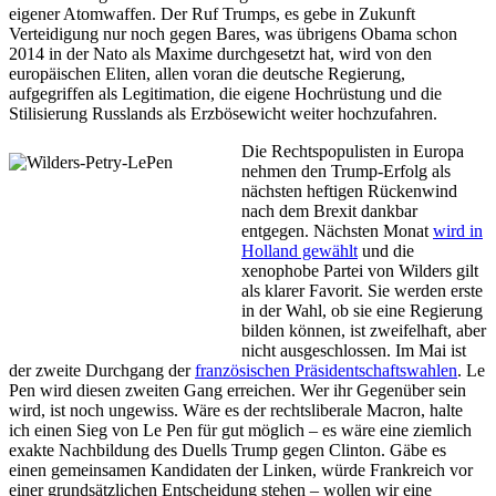
eigener Atomwaffen. Der Ruf Trumps, es gebe in Zukunft
Verteidigung nur noch gegen Bares, was übrigens Obama schon
2014 in der Nato als Maxime durchgesetzt hat, wird von den
europäischen Eliten, allen voran die deutsche Regierung,
aufgegriffen als Legitimation, die eigene Hochrüstung und die
Stilisierung Russlands als Erzbösewicht weiter hochzufahren.
Die Rechtspopulisten in Europa
nehmen den Trump-Erfolg als
nächsten heftigen Rückenwind
nach dem Brexit dankbar
entgegen. Nächsten Monat
wird in
Holland gewählt
und die
xenophobe Partei von Wilders gilt
als klarer Favorit. Sie werden erste
in der Wahl, ob sie eine Regierung
bilden können, ist zweifelhaft, aber
nicht ausgeschlossen. Im Mai ist
der zweite Durchgang der
französischen Präsidentschaftswahlen
. Le
Pen wird diesen zweiten Gang erreichen. Wer ihr Gegenüber sein
wird, ist noch ungewiss. Wäre es der rechtsliberale Macron, halte
ich einen Sieg von Le Pen für gut möglich – es wäre eine ziemlich
exakte Nachbildung des Duells Trump gegen Clinton. Gäbe es
einen gemeinsamen Kandidaten der Linken, würde Frankreich vor
einer grundsätzlichen Entscheidung stehen – wollen wir eine