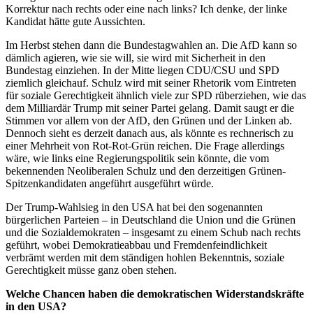
Korrektur nach rechts oder eine nach links? Ich denke, der linke
Kandidat hätte gute Aussichten.
Im Herbst stehen dann die Bundestagwahlen an. Die AfD kann so
dämlich agieren, wie sie will, sie wird mit Sicherheit in den
Bundestag einziehen. In der Mitte liegen CDU/CSU und SPD
ziemlich gleichauf. Schulz wird mit seiner Rhetorik vom Eintreten
für soziale Gerechtigkeit ähnlich viele zur SPD rüberziehen, wie das
dem Milliardär Trump mit seiner Partei gelang. Damit saugt er die
Stimmen vor allem von der AfD, den Grünen und der Linken ab.
Dennoch sieht es derzeit danach aus, als könnte es rechnerisch zu
einer Mehrheit von Rot-Rot-Grün reichen. Die Frage allerdings
wäre, wie links eine Regierungspolitik sein könnte, die vom
bekennenden Neoliberalen Schulz und den derzeitigen Grünen-
Spitzenkandidaten angeführt ausgeführt würde.
Der Trump-Wahlsieg in den USA hat bei den sogenannten
bürgerlichen Parteien – in Deutschland die Union und die Grünen
und die Sozialdemokraten – insgesamt zu einem Schub nach rechts
geführt, wobei Demokratieabbau und Fremdenfeindlichkeit
verbrämt werden mit dem ständigen hohlen Bekenntnis, soziale
Gerechtigkeit müsse ganz oben stehen.
Welche Chancen haben die demokratischen Widerstandskräfte
in den USA?