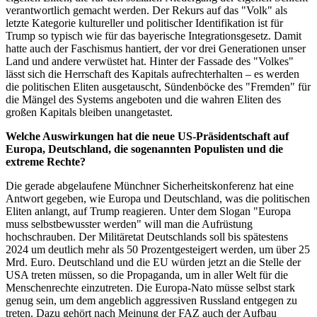
verantwortlich gemacht werden. Der Rekurs auf das "Volk" als
letzte Kategorie kultureller und politischer Identifikation ist für
Trump so typisch wie für das bayerische Integrationsgesetz. Damit
hatte auch der Faschismus hantiert, der vor drei Generationen unser
Land und andere verwüstet hat. Hinter der Fassade des "Volkes"
lässt sich die Herrschaft des Kapitals aufrechterhalten – es werden
die politischen Eliten ausgetauscht, Sündenböcke des "Fremden" für
die Mängel des Systems angeboten und die wahren Eliten des
großen Kapitals bleiben unangetastet.
Welche Auswirkungen hat die neue US-Präsidentschaft auf
Europa, Deutschland, die sogenannten Populisten und die
extreme Rechte?
Die gerade abgelaufene Münchner Sicherheitskonferenz hat eine
Antwort gegeben, wie Europa und Deutschland, was die politischen
Eliten anlangt, auf Trump reagieren. Unter dem Slogan "Europa
muss selbstbewusster werden" will man die Aufrüstung
hochschrauben. Der Militäretat Deutschlands soll bis spätestens
2024 um deutlich mehr als 50 Prozentgesteigert werden, um über 25
Mrd. Euro. Deutschland und die EU würden jetzt an die Stelle der
USA treten müssen, so die Propaganda, um in aller Welt für die
Menschenrechte einzutreten. Die Europa-Nato müsse selbst stark
genug sein, um dem angeblich aggressiven Russland entgegen zu
treten. Dazu gehört nach Meinung der FAZ auch der Aufbau