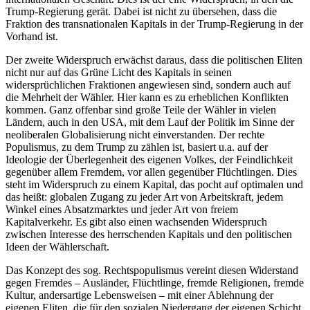
Trump-Regierung gerät. Dabei ist nicht zu übersehen, dass die
Fraktion des transnationalen Kapitals in der Trump-Regierung in der
Vorhand ist.
Der zweite Widerspruch erwächst daraus, dass die politischen Eliten
nicht nur auf das Grüne Licht des Kapitals in seinen
widersprüchlichen Fraktionen angewiesen sind, sondern auch auf
die Mehrheit der Wähler. Hier kann es zu erheblichen Konflikten
kommen. Ganz offenbar sind große Teile der Wähler in vielen
Ländern, auch in den USA, mit dem Lauf der Politik im Sinne der
neoliberalen Globalisierung nicht einverstanden. Der rechte
Populismus, zu dem Trump zu zählen ist, basiert u.a. auf der
Ideologie der Überlegenheit des eigenen Volkes, der Feindlichkeit
gegenüber allem Fremdem, vor allen gegenüber Flüchtlingen. Dies
steht im Widerspruch zu einem Kapital, das pocht auf optimalen und
das heißt: globalen Zugang zu jeder Art von Arbeitskraft, jedem
Winkel eines Absatzmarktes und jeder Art von freiem
Kapitalverkehr. Es gibt also einen wachsenden Widerspruch
zwischen Interesse des herrschenden Kapitals und den politischen
Ideen der Wählerschaft.
Das Konzept des sog. Rechtspopulismus vereint diesen Widerstand
gegen Fremdes – Ausländer, Flüchtlinge, fremde Religionen, fremde
Kultur, andersartige Lebensweisen – mit einer Ablehnung der
eigenen Eliten, die für den sozialen Niedergang der eigenen Schicht