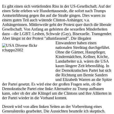
Es gibt einen sich vertiefenden Riss in der US-Gesellschaft. Auf der
einen Seite erleben wir Hunderttausende, die sofort nach Trumps
Amtseinführung gegen ihn auf die Straße gingen. Dies waren zu
einem guten Teil auch wütende Clinton-Anhänger, v.a.
Anhängerinnen. Mittlerweile geht der Protest quer durch die liberale
Gesellschaft. Von Anfang an gehörten die sexuellen Minderheiten
dazu – die LGBT: Lesben, Schwule (Gay), Bisexuelle. Transgender.
Aber längst ist der Protest "allumfassend". Die illegalen
Einwanderer
haben einen
nationalen Streiktag durchgeführt.
Ohne die Gärtner, Hauspfleger,
Kindermädchen, Kellner, Köche,
Landarbeiter u.ä. wären die USA
kaum längere Zeit lebensfähig. In
der Demokratischen Partei hat sich
die Richtung um Bernie Sanders
und Elizabeth Warren an die Spitze
der Partei gesetzt. Es wird eine der großen Fragen sein, ob die
Demokratische Partei eine linke Alternative zu Trump aufbauen
kann, oder ob der alte Klüngel um die Clintons und ihre Alliierten in
der Partei wieder in die Vorhand kommt.
Derzeit wird von allen linken Seiten an der Vorbereitung eines
Generalstreiks gearbeitet. Die Aussichten beurteile ich skeptisch.