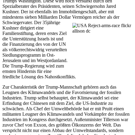
Trumps Washington. Diese wird noch verstärkt durch den
Spezialberater des Präsidenten, seinen Schwiegersohn Jared
Kushner. Der ist ebenfalls im Immobiliengeschäft, aber mit
mindestens sieben Milliarden Dollar Vermögen reicher als der
Schwiegervater. Der 35jährige
Kushner dirigiert eine
Familienstiftung, deren erstes Ziel
die Unterstützung Israels ist und
die Finanzierung des von der UN
als völkerrechtswidrig verurteilten
Siedlungsprogramm in Ost-
Jerusalem und im Westjordanland.
Die Trump-Regierung wird zum
ernsten Hindernis für eine
friedliche Lösung des Nahostkonflikts.
Zur Charakteristik der Trump-Mannschaft gehören auch das
Leugnen des Klimawandels und die Favorisierung der fossilen
Industrien. Trump selbst behauptet, der Klimawandel sei eine
Erfindung der Chinesen mit dem Ziel, die US-Industrie zu
schwächen. Als Chef der Umweltbehörde hat er mit Pruitt einen
militanten Leugner des Klimawandels und Vorkämpfer der fossilen
Industrien im Kongress durchgesetzt. Außenminister Tillerson war
zuvor Chef von Exxon, des größten Ölkonzerns der Welt. Das
verspricht nicht nur einen Abbau der Umweltstandards, sondern