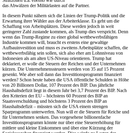
Strafzöllen u.ä. ebenso wie durch
das Abwälzen der Militärlasten auf die Partner.
In diesem Punkt nähern sich die Linien der Trump-Politik und die
Erwartung ihrer Wähler aus der Arbeiterklasse. Es geht um die
Schaffung von Arbeitsplätzen. Diese werden jedoch in weit
geringerer Zahl zustande kommen, als Trump dies verspricht. Denn
wenn das Trump-Regime zu einer global wettbewerbsfähigen
Industrie kommen will, braucht es erstens eine gewaltige
Aufbauinvestition und muss es zweitens Arbeitsplätze schaffen, die
wettbewerbsfähig sein sollen, sich also eher am Lohnniveau von
Indonesien als am alten US-Niveau orientieren. Trump hat
deklariert, er wolle die Steuern der Reichen und der Unternehmen
kürzen. Die Unternehmenssteuern werden von 35 auf 15 Prozent
gesenkt. Wie aber soll dann das Investitionsprogramm finanziert
werden? Schon heute haben die USA öffentliche Schulden in Höhe
von 20 Billionen Dollar, 107 Prozent des BIP. Das jährliche
Haushaltsdefizit liegt in diesem Jahr bei 3,7 Prozent des BIP. Nach
den Kriterien der EU – höchstens 60 Prozent des BIP an
Staatsverschuldung und höchstens 3 Prozent des BIP an
Haushaltsdefizit – müssten sich die USA einem strengen
Sparprogramm unterwerfen. Nun will er die Steuern für Reiche und
für Unternehmen senken. Das vorgesehene billionenfache
Investitionsprogramm könnte nur über eine Steuererhöhung für
mittlere und kleine Einkommen und über eine Kürzung der