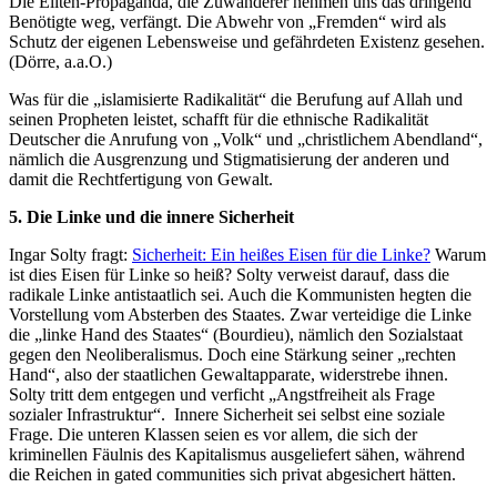
Die Eliten-Propaganda, die Zuwanderer nehmen uns das dringend
Benötigte weg, verfängt. Die Abwehr von „Fremden“ wird als
Schutz der eigenen Lebensweise und gefährdeten Existenz gesehen.
(Dörre, a.a.O.)
Was für die „islamisierte Radikalität“ die Berufung auf Allah und
seinen Propheten leistet, schafft für die ethnische Radikalität
Deutscher die Anrufung von „Volk“ und „christlichem Abendland“,
nämlich die Ausgrenzung und Stigmatisierung der anderen und
damit die Rechtfertigung von Gewalt.
5. Die Linke und die innere Sicherheit
Ingar Solty fragt:
Sicherheit: Ein heißes Eisen für die Linke?
Warum
ist dies Eisen für Linke so heiß? Solty verweist darauf, dass die
radikale Linke antistaatlich sei. Auch die Kommunisten hegten die
Vorstellung vom Absterben des Staates. Zwar verteidige die Linke
die „linke Hand des Staates“ (Bourdieu), nämlich den Sozialstaat
gegen den Neoliberalismus. Doch eine Stärkung seiner „rechten
Hand“, also der staatlichen Gewaltapparate, widerstrebe ihnen.
Solty tritt dem entgegen und verficht „Angstfreiheit als Frage
sozialer Infrastruktur“. Innere Sicherheit sei selbst eine soziale
Frage. Die unteren Klassen seien es vor allem, die sich der
kriminellen Fäulnis des Kapitalismus ausgeliefert sähen, während
die Reichen in gated communities sich privat abgesichert hätten.