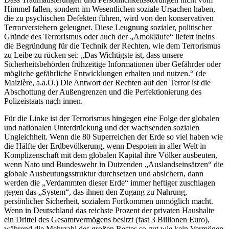
Himmel fallen, sondern im Wesentlichen soziale Ursachen haben,
die zu psychischen Defekten führen, wird von den konservativen
Terrorverstehern geleugnet. Diese Leugnung sozialer, politischer
Gründe des Terrorismus oder auch der „Amokläufe“ liefert ineins
die Begründung für die Technik der Rechten, wie dem Terrorismus
zu Leibe zu rücken sei: „Das Wichtigste ist, dass unsere
Sicherheitsbehörden frühzeitige Informationen über Gefährder oder
mögliche gefährliche Entwicklungen erhalten und nutzen.“ (de
Maizière, a.a.O.) Die Antwort der Rechten auf den Terror ist die
Abschottung der Außengrenzen und die Perfektionierung des
Polizeistaats nach innen.
Für die Linke ist der Terrorismus hingegen eine Folge der globalen
und nationalen Unterdrückung und der wachsenden sozialen
Ungleichheit. Wenn die 80 Superreichen der Erde so viel haben wie
die Hälfte der Erdbevölkerung, wenn Despoten in aller Welt in
Komplizenschaft mit dem globalen Kapital ihre Völker ausbeuten,
wenn Nato und Bundeswehr in Dutzenden „Auslandseinsätzen“ die
globale Ausbeutungsstruktur durchsetzen und absichern, dann
werden die „Verdammten dieser Erde“ immer heftiger zuschlagen
gegen das „System“, das ihnen den Zugang zu Nahrung,
persönlicher Sicherheit, sozialem Fortkommen unmöglich macht.
Wenn in Deutschland das reichste Prozent der privaten Haushalte
ein Drittel des Gesamtvermögens besitzt (fast 3 Billionen Euro),
während die Mehrzahl des großen Restes so gut wie kein Vermögen