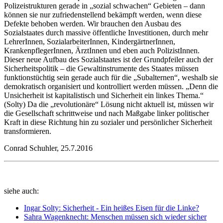
Polizeistrukturen gerade in „sozial schwachen“ Gebieten – dann
können sie nur zufriedenstellend bekämpft werden, wenn diese
Defekte behoben werden. Wir brauchen den Ausbau des
Sozialstaates durch massive öffentliche Investitionen, durch mehr
LehrerInnen, SozialarbeiterInnen, KindergärtnerInnen,
KrankenpflegerInnen, ÄrztInnen und eben auch PolizistInnen.
Dieser neue Aufbau des Sozialstaates ist der Grundpfeiler auch der
Sicherheitspolitik – die Gewaltinstrumente des Staates müssen
funktionstüchtig sein gerade auch für die „Subalternen“, weshalb sie
demokratisch organisiert und kontrolliert werden müssen. „Denn die
Unsicherheit ist kapitalistisch und Sicherheit ein linkes Thema.“
(Solty) Da die „revolutionäre“ Lösung nicht aktuell ist, müssen wir
die Gesellschaft schrittweise und nach Maßgabe linker politischer
Kraft in diese Richtung hin zu sozialer und persönlicher Sicherheit
transformieren.
Conrad Schuhler, 25.7.2016
siehe auch:
Ingar Solty: Sicherheit - Ein heißes Eisen für die Linke?
Sahra Wagenknecht: Menschen müssen sich wieder sicher