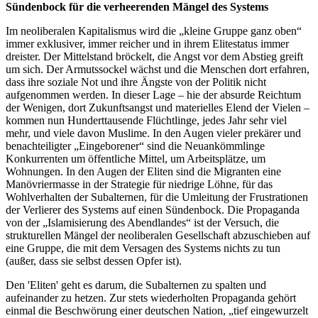
Sündenbock für die verheerenden Mängel des Systems
Im neoliberalen Kapitalismus wird die „kleine Gruppe ganz oben“
immer exklusiver, immer reicher und in ihrem Elitestatus immer
dreister. Der Mittelstand bröckelt, die Angst vor dem Abstieg greift
um sich. Der Armutssockel wächst und die Menschen dort erfahren,
dass ihre soziale Not und ihre Ängste von der Politik nicht
aufgenommen werden. In dieser Lage – hie der absurde Reichtum
der Wenigen, dort Zukunftsangst und materielles Elend der Vielen –
kommen nun Hunderttausende Flüchtlinge, jedes Jahr sehr viel
mehr, und viele davon Muslime. In den Augen vieler prekärer und
benachteiligter „Eingeborener“ sind die Neuankömmlinge
Konkurrenten um öffentliche Mittel, um Arbeitsplätze, um
Wohnungen. In den Augen der Eliten sind die Migranten eine
Manövriermasse in der Strategie für niedrige Löhne, für das
Wohlverhalten der Subalternen, für die Umleitung der Frustrationen
der Verlierer des Systems auf einen Sündenbock. Die Propaganda
von der „Islamisierung des Abendlandes“ ist der Versuch, die
strukturellen Mängel der neoliberalen Gesellschaft abzuschieben auf
eine Gruppe, die mit dem Versagen des Systems nichts zu tun
(außer, dass sie selbst dessen Opfer ist).
Den 'Eliten' geht es darum, die Subalternen zu spalten und
aufeinander zu hetzen. Zur stets wiederholten Propaganda gehört
einmal die Beschwörung einer deutschen Nation, „tief eingewurzelt