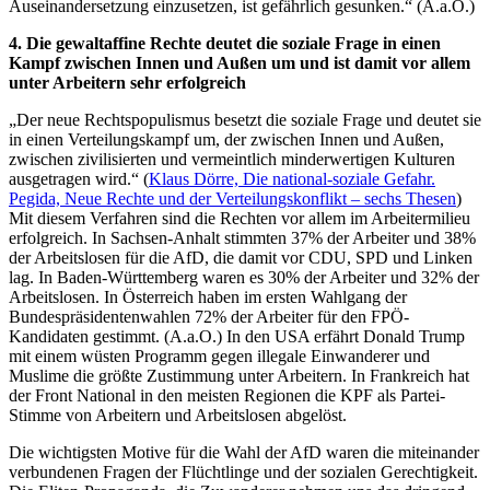
Auseinandersetzung einzusetzen, ist gefährlich gesunken.“ (A.a.O.)
4. Die gewaltaffine Rechte deutet die soziale Frage in einen
Kampf zwischen Innen und Außen um und ist damit vor allem
unter Arbeitern sehr erfolgreich
„Der neue Rechtspopulismus besetzt die soziale Frage und deutet sie
in einen Verteilungskampf um, der zwischen Innen und Außen,
zwischen zivilisierten und vermeintlich minderwertigen Kulturen
ausgetragen wird.“ (
Klaus Dörre, Die national-soziale Gefahr.
Pegida, Neue Rechte und der Verteilungskonflikt – sechs Thesen
)
Mit diesem Verfahren sind die Rechten vor allem im Arbeitermilieu
erfolgreich. In Sachsen-Anhalt stimmten 37% der Arbeiter und 38%
der Arbeitslosen für die AfD, die damit vor CDU, SPD und Linken
lag. In Baden-Württemberg waren es 30% der Arbeiter und 32% der
Arbeitslosen. In Österreich haben im ersten Wahlgang der
Bundespräsidentenwahlen 72% der Arbeiter für den FPÖ-
Kandidaten gestimmt. (A.a.O.) In den USA erfährt Donald Trump
mit einem wüsten Programm gegen illegale Einwanderer und
Muslime die größte Zustimmung unter Arbeitern. In Frankreich hat
der Front National in den meisten Regionen die KPF als Partei-
Stimme von Arbeitern und Arbeitslosen abgelöst.
Die wichtigsten Motive für die Wahl der AfD waren die miteinander
verbundenen Fragen der Flüchtlinge und der sozialen Gerechtigkeit.