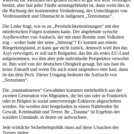
besitzt, aber fast jeder Fünfte armutsgefährdet ist, dann weist dies in
die Richtung der kommenden Veränderung, des Umschlagens von
Verdrossenheit und Ohnmacht in indigenen „Terrorismus“.
Die Linke fragt, wie es zu „Persönlichkeitsstörungen“ mit den
mörderischen Folgen kommen kann. Der abgelehnte syrische
Asylbewerber von Ansbach, der mit einer Bombe zum Volksfest
zog – woher hatte der seine „Störung“? Er kommt aus einem
Bürgerkriegsland, er kann gar nicht zurück, dennoch wird ihm das
Asyl verweigert, er soll nach Bulgarien, das ihn als erstes EU-Land
aufgenommen, wo ihm aber jede individuelle Perspektive verwehrt
ist. Ihm wird von der deutschen Obrigkeit gesagt, bei uns hast du
keine Zukunft und wenn Du auch sonst nirgendwo eine hast, dann
ist das dein Pech. Dieser Umgang bedeutet die Aufzucht von
„Terroristen“.
Die „traumatisierten“ Gewalttäter kommen mehrheitlich aus der
zweiten Generation von Migranten, die bei uns oder in Frankreich
oder in Belgien in sozial unterversorgte Enklaven abgeschoben
werden. Sie werden dort festgehalten in einem Nährboden für
Gewalt, Kriminalität und Terror. Ihr „Trauma“ ist Ergebnis der
sozialen Umstände, in denen sie aufwachsen.
Jede wirkliche Sicherheitspolitik muss auf diese Ursachen des
Terrors zielen: