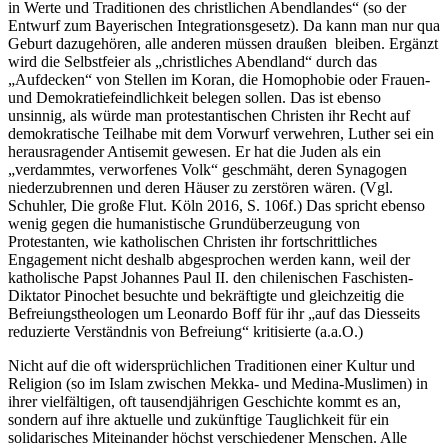
in Werte und Traditionen des christlichen Abendlandes“ (so der
Entwurf zum Bayerischen Integrationsgesetz). Da kann man nur qua
Geburt dazugehören, alle anderen müssen draußen bleiben. Ergänzt
wird die Selbstfeier als „christliches Abendland“ durch das
„Aufdecken“ von Stellen im Koran, die Homophobie oder Frauen-
und Demokratiefeindlichkeit belegen sollen. Das ist ebenso
unsinnig, als würde man protestantischen Christen ihr Recht auf
demokratische Teilhabe mit dem Vorwurf verwehren, Luther sei ein
herausragender Antisemit gewesen. Er hat die Juden als ein
„verdammtes, verworfenes Volk“ geschmäht, deren Synagogen
niederzubrennen und deren Häuser zu zerstören wären. (Vgl.
Schuhler, Die große Flut. Köln 2016, S. 106f.) Das spricht ebenso
wenig gegen die humanistische Grundüberzeugung von
Protestanten, wie katholischen Christen ihr fortschrittliches
Engagement nicht deshalb abgesprochen werden kann, weil der
katholische Papst Johannes Paul II. den chilenischen Faschisten-
Diktator Pinochet besuchte und bekräftigte und gleichzeitig die
Befreiungstheologen um Leonardo Boff für ihr „auf das Diesseits
reduzierte Verständnis von Befreiung“ kritisierte (a.a.O.)
Nicht auf die oft widersprüchlichen Traditionen einer Kultur und
Religion (so im Islam zwischen Mekka- und Medina-Muslimen) in
ihrer vielfältigen, oft tausendjährigen Geschichte kommt es an,
sondern auf ihre aktuelle und zukünftige Tauglichkeit für ein
solidarisches Miteinander höchst verschiedener Menschen. Alle