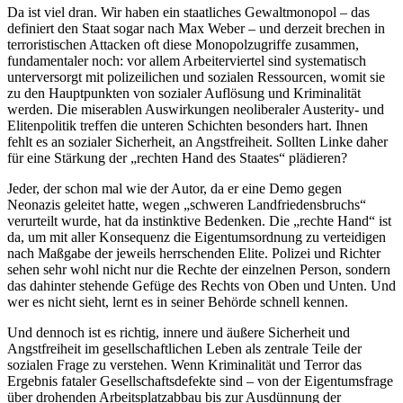
Da ist viel dran. Wir haben ein staatliches Gewaltmonopol – das
definiert den Staat sogar nach Max Weber – und derzeit brechen in
terroristischen Attacken oft diese Monopolzugriffe zusammen,
fundamentaler noch: vor allem Arbeiterviertel sind systematisch
unterversorgt mit polizeilichen und sozialen Ressourcen, womit sie
zu den Hauptpunkten von sozialer Auflösung und Kriminalität
werden. Die miserablen Auswirkungen neoliberaler Austerity- und
Elitenpolitik treffen die unteren Schichten besonders hart. Ihnen
fehlt es an sozialer Sicherheit, an Angstfreiheit. Sollten Linke daher
für eine Stärkung der „rechten Hand des Staates“ plädieren?
Jeder, der schon mal wie der Autor, da er eine Demo gegen
Neonazis geleitet hatte, wegen „schweren Landfriedensbruchs“
verurteilt wurde, hat da instinktive Bedenken. Die „rechte Hand“ ist
da, um mit aller Konsequenz die Eigentumsordnung zu verteidigen
nach Maßgabe der jeweils herrschenden Elite. Polizei und Richter
sehen sehr wohl nicht nur die Rechte der einzelnen Person, sondern
das dahinter stehende Gefüge des Rechts von Oben und Unten. Und
wer es nicht sieht, lernt es in seiner Behörde schnell kennen.
Und dennoch ist es richtig, innere und äußere Sicherheit und
Angstfreiheit im gesellschaftlichen Leben als zentrale Teile der
sozialen Frage zu verstehen. Wenn Kriminalität und Terror das
Ergebnis fataler Gesellschaftsdefekte sind – von der Eigentumsfrage
über drohenden Arbeitsplatzabbau bis zur Ausdünnung der