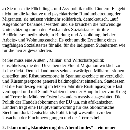
a) Sie muss die Flüchtlings- und Asylpolitik radikal ändern. Es geht
nicht um die karitative und psychiatrische Rundumbetreuung der
Migranten, sie müssen vielmehr solidarisch, demokratisch, „auf
Augenhöhe“ behandelt werden und sie brauchen die notwendige
Unterstützung durch den Ausbau des Sozialstaates für ihre
Bedürfnisse: medizinisch, in Bildung und Ausbildung, bei der
Arbeits- und Wohnungssuche. Es geht um die Erstellung eines
tragfähigen Sozialstaates für alle, für die indigenen Subalternen wie
für die neu zugewanderten.
b) Sie muss eine Außen-, Militär- und Wirtschaftspolitik
einschließen, die den Ursachen der Flucht-Migration wirklich zu
Leibe rückt. Deutschland muss seine auswärtigen Militärmissionen
einstellen und Rüstungsexporte in Spannungsgebiete unverzüglich
und Rüstungsexporte generell baldmöglichst einstellen. Stattdessen
hat die Bundesregierung im letzten Jahr ihre Rüstungsexporte fast
verdoppelt und mit Saudi Arabien einen der Haupttreiber von Krieg
und Terror im Mittleren Osten besonders massiv ausgestattet. Die
Politik der Handelsabkommen der EU u.a. mit afrikanischen
Ländern trägt eine Hauptverantwortung für das ökonomische
Siechtum dort. Deutschlands Politik trägt wesentlich zu den
Ursachen der Fluchtbewegungen und des Terrors bei.
2. Islam und „Islamisierung des Abendlandes“ – ein neuer