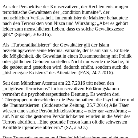
Aus der Perspektive der Konservativen, der Rechten entspringen
terroristische Gewalttaten der „condition humaine“, der
menschlichen Verfasstheit. Innenminister de Maizière behauptete
nach den Terrorakten von Nizza und Würzburg: „Aber es gehört
leider zum menschlichen Leben, dass es solche Gewaltexzesse
gibt.“ (Spiegel, 30/2016).
Als „Turboradikalisierer“ der Gewalttäter gilt der Islam
beziehungsweise seine Medina-Variante, der Islamismus. Er biete
die Möglichkeit, die Gewalttat in einen Zusammenhang mit Politik
oder göttlichen Geboten zu stellen. Nicht nur werde die Sache, für
die getötet und gestorben wird, dadurch erhöht, sondern auch die
„bisher egale Existenz“ des Attentäters (FAS, 24.7.2016).
Seit dem Münchner Attentat am 22.7.2016 tritt neben den
„religiösen Terrorismus“ im konservativen Erklärungskanon
vermehrt die psychotherapeutische Deutung. Es werden drei
Tätergruppen unterschieden: die Psychopathen, die Psychotiker und
die Traumatisierten. (Süddeutsche Zeitung, 25.7.2016) Alle Täter
wiesen eine starke Persönlichkeitsstörung – oder gar -zerstörung –
auf. Nur solche gestörten Persönlichkeiten würden in die Welt des
Terrors abdriften. „Eine gesunde Person kann oft die schwersten
Konflikte irgendwie abfedern.“ (SZ, a.a.O.)
Dass Traumatisierungen und Persönlichkeitsstörungen nicht vom