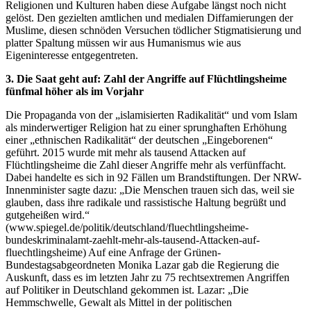
Religionen und Kulturen haben diese Aufgabe längst noch nicht
gelöst. Den gezielten amtlichen und medialen Diffamierungen der
Muslime, diesen schnöden Versuchen tödlicher Stigmatisierung und
platter Spaltung müssen wir aus Humanismus wie aus
Eigeninteresse entgegentreten.
3. Die Saat geht auf: Zahl der Angriffe auf Flüchtlingsheime
fünfmal höher als im Vorjahr
Die Propaganda von der „islamisierten Radikalität“ und vom Islam
als minderwertiger Religion hat zu einer sprunghaften Erhöhung
einer „ethnischen Radikalität“ der deutschen „Eingeborenen“
geführt. 2015 wurde mit mehr als tausend Attacken auf
Flüchtlingsheime die Zahl dieser Angriffe mehr als verfünffacht.
Dabei handelte es sich in 92 Fällen um Brandstiftungen. Der NRW-
Innenminister sagte dazu: „Die Menschen trauen sich das, weil sie
glauben, dass ihre radikale und rassistische Haltung begrüßt und
gutgeheißen wird.“
(www.spiegel.de/politik/deutschland/fluechtlingsheime-
bundeskriminalamt-zaehlt-mehr-als-tausend-Attacken-auf-
fluechtlingsheime) Auf eine Anfrage der Grünen-
Bundestagsabgeordneten Monika Lazar gab die Regierung die
Auskunft, dass es im letzten Jahr zu 75 rechtsextremen Angriffen
auf Politiker in Deutschland gekommen ist. Lazar: „Die
Hemmschwelle, Gewalt als Mittel in der politischen