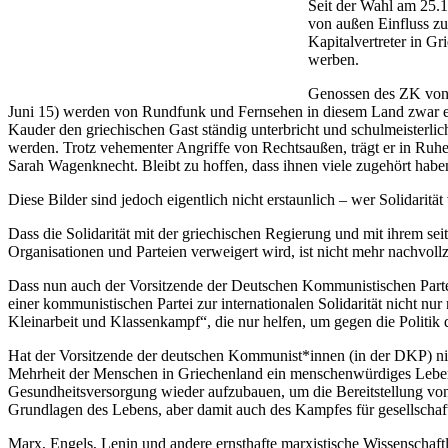
Seit der Wahl am 25.1
von außen Einfluss zu
Kapitalvertreter in G
werben.
Genossen des ZK von 
Juni 15) werden von Rundfunk und Fernsehen in diesem Land zwar e
Kauder den griechischen Gast ständig unterbricht und schulmeisterli
werden. Trotz vehementer Angriffe von Rechtsaußen, trägt er in Ruh
Sarah Wagenknecht. Bleibt zu hoffen, dass ihnen viele zugehört habe
Diese Bilder sind jedoch eigentlich nicht erstaunlich – wer Solidaritä
Dass die Solidarität mit der griechischen Regierung und mit ihrem s
Organisationen und Parteien verweigert wird, ist nicht mehr nachvollz
Dass nun auch der Vorsitzende der Deutschen Kommunistischen Parte
einer kommunistischen Partei zur internationalen Solidarität nicht nu
Kleinarbeit und Klassenkampf“, die nur helfen, um gegen die Politik
Hat der Vorsitzende der deutschen Kommunist*innen (in der DKP) nich
Mehrheit der Menschen in Griechenland ein menschenwürdiges Lebe
Gesundheitsversorgung wieder aufzubauen, um die Bereitstellung vo
Grundlagen des Lebens, aber damit auch des Kampfes für gesellschaf
Marx, Engels, Lenin und andere ernsthafte marxistische Wissenschaftl