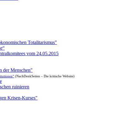
ökonomischen Totalitarismus"
de“
ntralkomitees vom 24.05.2015
en der Menschen"
itutionen“
(NachDenkSeiten – Die kritische Website)
e
schen ruinieren
igen Krisen-Kurses"