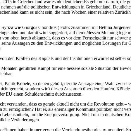
. 2015 in Griechenland war es nie deutlicher: Es geht nur darum, die g
 nehmen auf die politischen Entwicklungen in Griechenland. Deutlicher
riechenland kann es nicht sein, die nach Wochen einer relativen Zurück
Syriza wie Giorgos Chondros ( Foto: zusammen mit Bettina Jürgensen
ingeladen und damit wird suggeriert, auf deren/dessen Meinung lege
ch von oben herab abkanzelt, dass es vor dem Fernsehgerät nur schwer 
e seine Aussagen zu den Entwicklungen und möglichen Lösungen für Gri
n.
t von den Kräften des Kapitals und der Institutionen erwartet ist selber 
eit Monaten geführten Kampf für eine bessere soziale Situation der Be
iehbar.
i, Patrik Köbele, zu denen gehört, der die Aussage einer Wahl zwis
r nicht gerecht, sondern wirft diesen Anspruch über den Haufen. Köbele 
 der EU einen Schuldenschnitt durchzusetzen.
t verstanden, dass es gerade aktuell nicht um die Revolution geht – we
n zu ermöglichen? Hat er, als ehemaliger Kommunalpolitiker, nich
n Lebensmitteln, um die Energieversorgung. Nicht nur in deutschen K
tliche Veränderungen.
er*innen haben immer gegen die Verelendungstheorie argumentiert. Soll