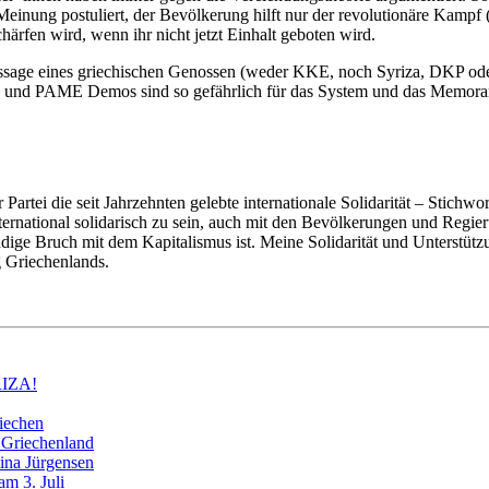
einung postuliert, der Bevölkerung hilft nur der revolutionäre Kampf 
ärfen wird, wenn ihr nicht jetzt Einhalt geboten wird.
ussage eines griechischen Genossen (weder KKE, noch Syriza, DKP oder
 KKE und PAME Demos sind so gefährlich für das System und das Memora
ner Partei die seit Jahrzehnten gelebte internationale Solidarität – Stic
 international solidarisch zu sein, auch mit den Bevölkerungen und Reg
ndige Bruch mit dem Kapitalismus ist. Meine Solidarität und Unterstü
 Griechenlands.
YRIZA!
riechen
 Griechenland
tina Jürgensen
am 3. Juli