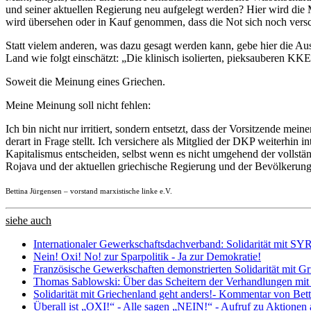
und seiner aktuellen Regierung neu aufgelegt werden? Hier wird die M
wird übersehen oder in Kauf genommen, dass die Not sich noch versch
Statt vielem anderen, was dazu gesagt werden kann, gebe hier die A
Land wie folgt einschätzt: „Die klinisch isolierten, pieksauberen
Soweit die Meinung eines Griechen.
Meine Meinung soll nicht fehlen:
Ich bin nicht nur irritiert, sondern entsetzt, dass der Vorsitzende mei
derart in Frage stellt. Ich versichere als Mitglied der DKP weiterhin
Kapitalismus entscheiden, selbst wenn es nicht umgehend der vollstä
Rojava und der aktuellen griechische Regierung und der Bevölkerung
Bettina Jürgensen – vorstand marxistische linke e.V.
siehe auch
Internationaler Gewerkschaftsdachverband: Solidarität mit S
Nein! Oxi! No! zur Sparpolitik - Ja zur Demokratie!
Französische Gewerkschaften demonstrierten Solidarität mit G
Thomas Sablowski: Über das Scheitern der Verhandlungen mit
Solidarität mit Griechenland geht anders!- Kommentar von Bet
Überall ist „OXI!“ - Alle sagen „NEIN!“ - Aufruf zu Aktionen 