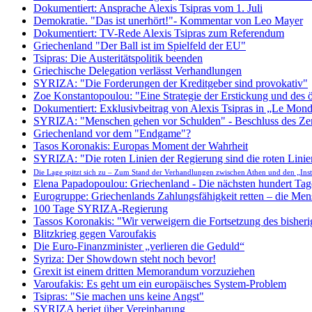
Dokumentiert: Ansprache Alexis Tsipras vom 1. Juli
Demokratie. "Das ist unerhört!"- Kommentar von Leo Mayer
Dokumentiert: TV-Rede Alexis Tsipras zum Referendum
Griechenland "Der Ball ist im Spielfeld der EU"
Tsipras: Die Austeritätspolitik beenden
Griechische Delegation verlässt Verhandlungen
SYRIZA: "Die Forderungen der Kreditgeber sind provokativ"
Zoe Konstantopoulou: "Eine Strategie der Erstickung und des 
Dokumentiert: Exklusivbeitrag von Alexis Tsipras in „Le Mon
SYRIZA: "Menschen gehen vor Schulden" - Beschluss des Ze
Griechenland vor dem "Endgame"?
Tasos Koronakis: Europas Moment der Wahrheit
SYRIZA: "Die roten Linien der Regierung sind die roten Lini
Die Lage spitzt sich zu – Zum Stand der Verhandlungen zwischen Athen und den „Inst
Elena Papadopoulou: Griechenland - Die nächsten hundert Tag
Eurogruppe: Griechenlands Zahlungsfähigkeit retten – die Men
100 Tage SYRIZA-Regierung
Tassos Koronakis: "Wir verweigern die Fortsetzung des bisher
Blitzkrieg gegen Varoufakis
Die Euro-Finanzminister „verlieren die Geduld“
Syriza: Der Showdown steht noch bevor!
Grexit ist einem dritten Memorandum vorzuziehen
Varoufakis: Es geht um ein europäisches System-Problem
Tsipras: "Sie machen uns keine Angst"
SYRIZA beriet über Vereinbarung