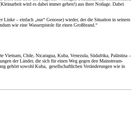
(Kleinarbeit wird es dabei immer geben!) aus ihrer Notlage. Dabei
 Linke – einfach „nur“ Genosse) wieder, der die Situation in seinem
ndum wie eine Wasserpistole für einen Großbrand.“
hworte Vietnam, Chile, Nicaragua, Kuba, Venezula, Südafrika, Palästina –
ierungen der Länder, die sich für einen Weg gegen den Mainstream-
tzung gehört sowohl Kuba, gesellschaftlichen Veränderungen wie in