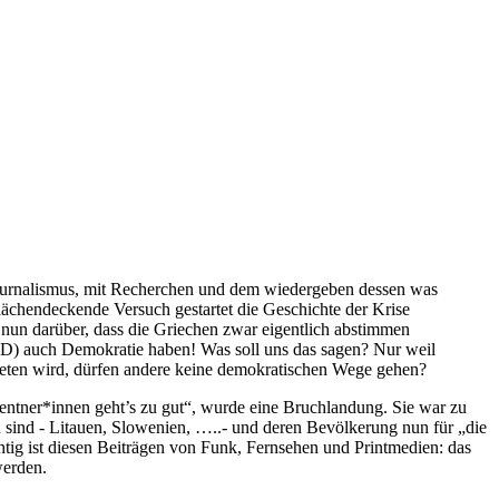
 Journalismus, mit Recherchen und dem wiedergeben dessen was
flächendeckende Versuch gestartet die Geschichte der Krise
n nun darüber, dass die Griechen zwar eigentlich abstimmen
BRD) auch Demokratie haben! Was soll uns das sagen? Nur weil
reten wird, dürfen andere keine demokratischen Wege gehen?
ntner*innen geht’s zu gut“, wurde eine Bruchlandung. Sie war zu
n sind - Litauen, Slowenien, …..- und deren Bevölkerung nun für „die
tig ist diesen Beiträgen von Funk, Fernsehen und Printmedien: das
werden.