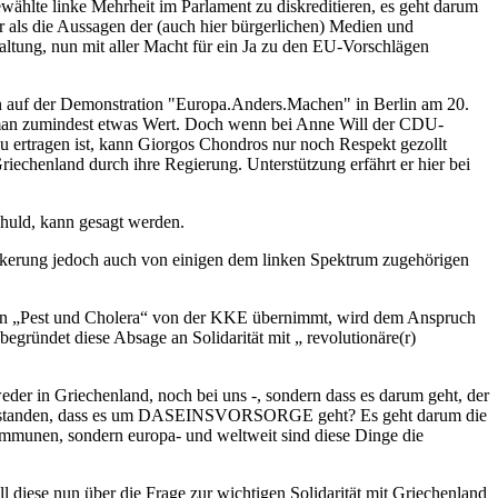
ewählte linke Mehrheit im Parlament zu diskreditieren, es geht darum
 als die Aussagen der (auch hier bürgerlichen) Medien und
haltung, nun mit aller Macht für ein Ja zu den EU-Vorschlägen
 auf der Demonstration "Europa.Anders.Machen" in Berlin am 20.
 man zumindest etwas Wert. Doch wenn bei Anne Will der CDU-
zu ertragen ist, kann Giorgos Chondros nur noch Respekt gezollt
echenland durch ihre Regierung. Unterstützung erfährt er hier bei
schuld, kann gesagt werden.
völkerung jedoch auch von einigen dem linken Spektrum zugehörigen
chen „Pest und Cholera“ von der KKE übernimmt, wird dem Anspruch
begründet diese Absage an Solidarität mit „ revolutionäre(r)
der in Griechenland, noch bei uns -, sondern dass es darum geht, der
t verstanden, dass es um DASEINSVORSORGE geht? Es geht darum die
ommunen, sondern europa- und weltweit sind diese Dinge die
 diese nun über die Frage zur wichtigen Solidarität mit Griechenland