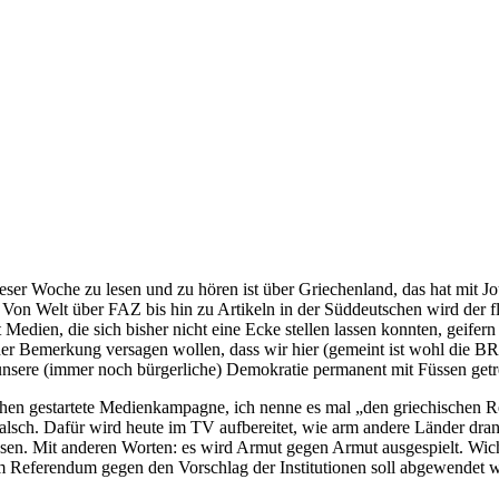
eser Woche zu lesen und zu hören ist über Griechenland, das hat mit
n. Von Welt über FAZ bis hin zu Artikeln in der Süddeutschen wird der 
 Medien, die sich bisher nicht eine Ecke stellen lassen konnten, geifer
 der Bemerkung versagen wollen, dass wir hier (gemeint ist wohl die 
 unsere (immer noch bürgerliche) Demokratie permanent mit Füssen get
en gestartete Medienkampagne, ich nenne es mal „den griechischen Re
falsch. Dafür wird heute im TV aufbereitet, wie arm andere Länder dra
en. Mit anderen Worten: es wird Armut gegen Armut ausgespielt. Wich
 Referendum gegen den Vorschlag der Institutionen soll abgewendet 