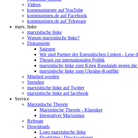
Videos
kommunistentv auf YouTube
kommunisten.de auf Facebook
kommunisten.de auf Telegram
marx. linke
marxistische linke
Warum marxistische linke?
Dokumente
Satzung
Wir sind Partner der Europäischen Linken - Lese 
Thesen zur internationalen Politik
marxistische linke zum Krieg Russlands gegen die
marxistische linke zum Ukraine-Konflikt
Mitglied werden
Spenden
marxistische linke auf Twitter
marxistische linke auf facebook
Service
Marxistische Theorie
Marxistische Theorie - Klassiker
Integrativer Marxismus
Referate
Downloads
Logo marxistische linke
Flugblätter | Druckvorlagen