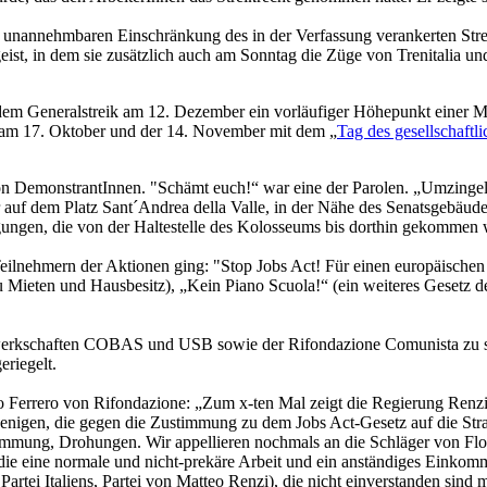
r unannehmbaren Einschränkung des in der Verfassung verankerten Str
t, in dem sie zusätzlich auch am Sonntag die Züge von Trenitalia und
m Generalstreik am 12. Dezember ein vorläufiger Höhepunkt einer Mobil
s am 17. Oktober und der 14. November mit dem „
Tag des gesellschaftli
 DemonstrantInnen. "Schämt euch!“ war eine der Parolen. „Umzingeln 
r auf dem Platz Sant´Andrea della Valle, in der Nähe des Senatsgebäu
gungen, die von der Haltestelle des Kolosseums bis dorthin gekommen 
eilnehmern der Aktionen ging: "Stop Jobs Act! Für einen europäisch
zu Mieten und Hausbesitz), „Kein Piano Scuola!“ (ein weiteres Gesetz 
gewerkschaften COBAS und USB sowie der
Rifondazione Comunista zu s
riegelt.
lo Ferrero von Rifondazione: „Zum x-ten Mal zeigt die Regierung Renzi
enigen, die gegen die Zustimmung zu dem Jobs Act-Gesetz auf die Straß
immung, Drohungen. Wir appellieren nochmals an die Schläger von Flo
ie eine normale und nicht-prekäre Arbeit und ein anständiges Einkomme
rtei Italiens, Partei von Matteo Renzi), die nicht einverstanden sind m