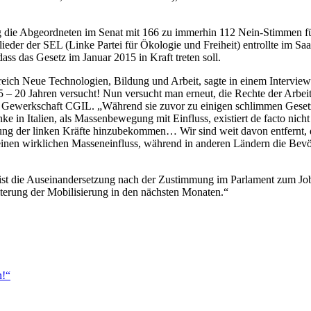
 die Abgeordneten im Senat mit 166 zu immerhin 112 Nein-Stimmen für
der der SEL (Linke Partei für Ökologie und Freiheit) entrollte im Saal
dass das Gesetz im Januar 2015 in Kraft treten soll.
ereich Neue Technologien, Bildung und Arbeit, sagte in einem Intervie
 – 20 Jahren versucht! Nun versucht man erneut, die Rechte der Arbei
r Gewerkschaft CGIL. „Während sie zuvor zu einigen schlimmen Gesetze
ke in Italien, als Massenbewegung mit Einfluss, existiert de facto nicht
nigung der linken Kräfte hinzubekommen… Wir sind weit davon entfernt
 wirklichen Masseneinfluss, während in anderen Ländern die Bevölke
ist die Auseinandersetzung nach der Zustimmung im Parlament zum Jobs
eiterung der Mobilisierung in den nächsten Monaten.“
n!“