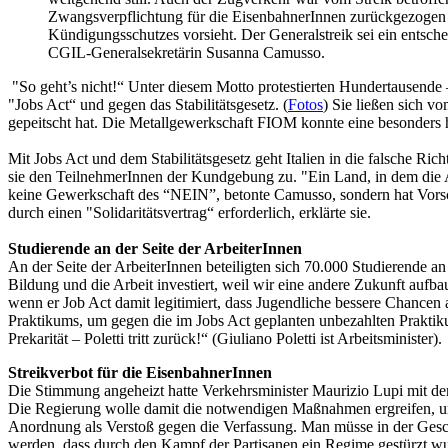
Zwangsverpflichtung für die EisenbahnerInnen zurückgezogen ha
Kündigungsschutzes vorsieht. Der Generalstreik sei ein entsche
CGIL-Generalsekretärin Susanna Camusso.
"So geht’s nicht!“ Unter diesem Motto protestierten Hundertausende 
"Jobs Act“ und gegen das Stabilitätsgesetz. (
Fotos
) Sie ließen sich v
gepeitscht hat. Die Metallgewerkschaft FIOM konnte eine besonders
Mit Jobs Act und dem Stabilitätsgesetz geht Italien in die falsche Ri
sie den TeilnehmerInnen der Kundgebung zu. "Ein Land, in dem die Ar
keine Gewerkschaft des “NEIN”, betonte Camusso, sondern hat Vorsch
durch einen "Solidaritätsvertrag“ erforderlich, erklärte sie.
Studierende an der Seite der ArbeiterInnen
An der Seite der ArbeiterInnen beteiligten sich 70.000 Studierende 
Bildung und die Arbeit investiert, weil wir eine andere Zukunft aufb
wenn er Job Act damit legitimiert, dass Jugendliche bessere Chancen a
Praktikums, um gegen die im Jobs Act geplanten unbezahlten Praktiku
Prekarität – Poletti tritt zurück!“ (Giuliano Poletti ist Arbeitsminister).
Streikverbot für die EisenbahnerInnen
Die Stimmung angeheizt hatte Verkehrsminister Maurizio Lupi mit d
Die Regierung wolle damit die notwendigen Maßnahmen ergreifen, um d
Anordnung als Verstoß gegen die Verfassung. Man müsse in der Geschic
werden, dass durch den Kampf der Partisanen ein Regime gestürzt wurd