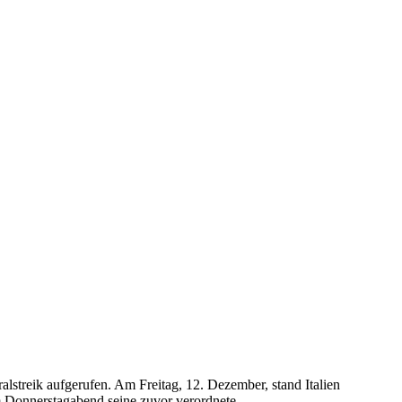
streik aufgerufen. Am Freitag, 12. Dezember, stand Italien
m Donnerstagabend seine zuvor verordnete