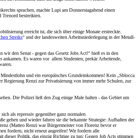
eikrechts sprachen, machte Lupi am Donnerstagabend einen
 Trenord bestreikten.
isierung erreicht ist, die sich über einige Monate erstreckte.
chen Streiks
“ und der landesweiten Arbeitsniederlegung in der Metall-
wir den Senat - gegen das Gesetz Jobs Act!“ hieß es in den
des ankamen. Es waren vor allem Studenten, prekär Arbeitende,
waren.
en Mindestlohn und ein europäisches Grundeinkommen! Kein „Sblocca
der Regierung Renzi zur Privatisierung von immer mehr Schulen, zur
ehen. Die Polizei ließ den Zug einige Male halten - das Gebiet um
 sich als repressiv gegenüber ganz normalen
e gehen und wieder fahren sie die bekannte Strategie: Aufhalten der
renz (Matteo Renzi war Bürgermeister von Florenz bevor er
n fordern, nicht erneut angreifen! Wir fordern alle
it dieser Politik, das einzig Richtige zu tun: Gegen Job Acts stimmen