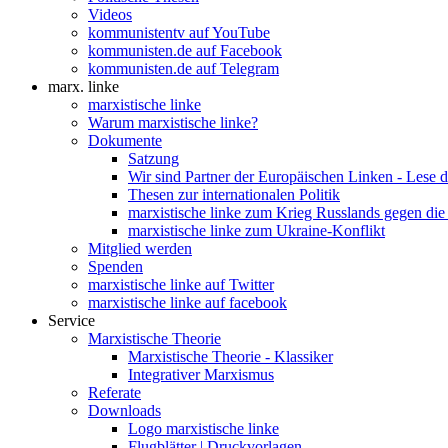
Videos
kommunistentv auf YouTube
kommunisten.de auf Facebook
kommunisten.de auf Telegram
marx. linke
marxistische linke
Warum marxistische linke?
Dokumente
Satzung
Wir sind Partner der Europäischen Linken - Lese 
Thesen zur internationalen Politik
marxistische linke zum Krieg Russlands gegen die
marxistische linke zum Ukraine-Konflikt
Mitglied werden
Spenden
marxistische linke auf Twitter
marxistische linke auf facebook
Service
Marxistische Theorie
Marxistische Theorie - Klassiker
Integrativer Marxismus
Referate
Downloads
Logo marxistische linke
Flugblätter | Druckvorlagen