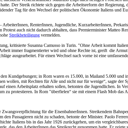
tte. Der Streik richtete sich gegen die Arbeitsreform der Regierung, 
idender Tag für den Wechsel der politischen Ökonomie Italiens und Eur
– ArbeiterInnen, RenterInnen, Jugendliche, KurzarbeiterInnen, Prekari
om Protest auch nicht dadurch abhalten, dass Premierminister Matteo 
 hohe
Streikbeteiligung
vermelden.
chtung, kritisierte Susanna Camusso in Turin. "Ohne Arbeit kommt Italien
beit immer fragmentierter wird und ohne Rechte ist, greift die Armut 
läge ausgearbeitet. Für einen Wechsel nach vorne ist eine umfassend
an den Kundgebungen; in Rom waren es 15.000, in Mailand 5.000 und in 
auen wollen, mit Rechten für Alle und nicht nur für wenige“, sagte der
uf einen Arbeitsplatz erhalten sollen, betonten die Jugendlichen. In Ve
m zu protestieren. In Rom "überfielen“ sie mit einem Flash Mob das Ar
er Zwangsverpflichtung für die EisenbahnerInnen. Streikendem Bahnp
en Passagieren nicht zu schaden, betonte der Minister. Paolo Ferrero,
hte Italiens bis in das Jahr 1926 zurückgehen, um ein vergleichbares S
e, das den ArbeiterInnen das Streikrecht genommen hatte. Er zeigte si