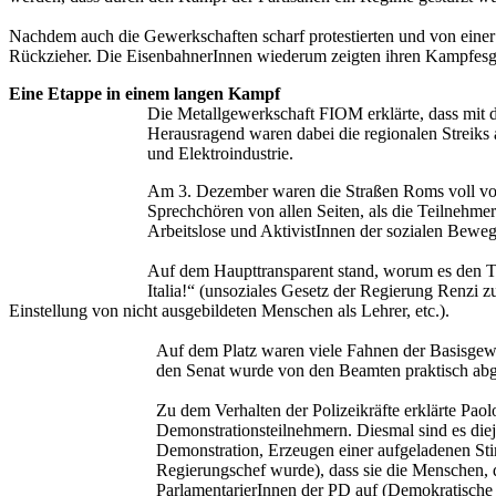
Nachdem auch die Gewerkschaften scharf protestierten und von eine
Rückzieher. Die EisenbahnerInnen wiederum zeigten ihren Kampfesgeis
Eine Etappe in einem langen Kampf
Die Metallgewerkschaft FIOM erklärte, dass mit de
Herausragend waren dabei die regionalen Streik
und Elektroindustrie.
Am 3. Dezember waren die Straßen Roms voll von
Sprechchören von allen Seiten, als die Teilnehme
Arbeitslose und AktivistInnen der sozialen Bewe
Auf dem Haupttransparent stand, worum es den T
Italia!“ (unsoziales Gesetz der Regierung Renzi 
Einstellung von nicht ausgebildeten Menschen als Lehrer, etc.).
Auf dem Platz waren viele Fahnen der Basis
den Senat wurde von den Beamten praktisch abge
Zu dem Verhalten der Polizeikräfte erklärte Pao
Demonstrationsteilnehmern. Diesmal sind es diej
Demonstration, Erzeugen einer aufgeladenen St
Regierungschef wurde), dass sie die Menschen, d
ParlamentarierInnen der PD auf (Demokratische Pa