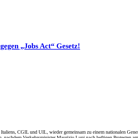
 gegen „Jobs Act“ Gesetz!
taliens, CGIL und UIL, wieder gemeinsam zu einem nationalen General
en, nachdem Verkehrsminister Maurizio Lupi nach heftigen Protesten a