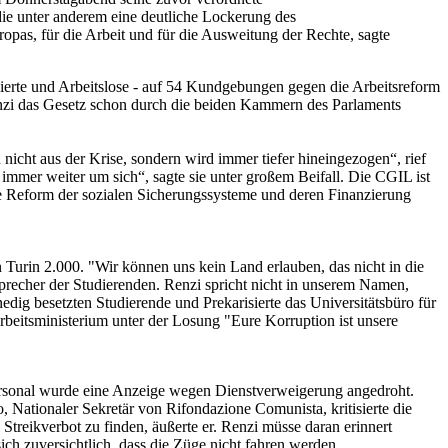
die unter anderem eine deutliche Lockerung des
opas, für die Arbeit und für die Ausweitung der Rechte, sagte
sierte und Arbeitslose - auf 54 Kundgebungen gegen die Arbeitsreform
Renzi das Gesetz schon durch die beiden Kammern des Parlaments
 nicht aus der Krise, sondern wird immer tiefer hineingezogen“, rief
immer weiter um sich“, sagte sie unter großem Beifall. Die CGIL ist
e Reform der sozialen Sicherungssysteme und deren Finanzierung
Turin 2.000. "Wir können uns kein Land erlauben, das nicht in die
 Sprecher der Studierenden. Renzi spricht nicht in unserem Namen,
nedig besetzten Studierende und Prekarisierte das Universitätsbüro für
beitsministerium unter der Losung "Eure Korruption ist unsere
ersonal wurde eine Anzeige wegen Dienstverweigerung angedroht.
 Nationaler Sekretär von Rifondazione Comunista, kritisierte die
treikverbot zu finden, äußerte er. Renzi müsse daran erinnert
ch zuversichtlich, dass die Züge nicht fahren werden.