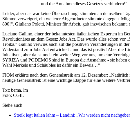
und die Annahme dieses Gesetzes verhindern!“
Leider, aber das war keine Überraschung, stimmten an demselben Tag
Stimme verweigert, ein weiterer Abgeordneter stimmte dagegen. Mitglie
800!“. Giuliano Poletti, Minister für Arbeit, gab inzwischen bekannt, 
Luciano Gallino, einer der bekanntesten italienischen Experten im B
Revolutionäres an dem Gesetz Jobs Act. Das wurde alles schon vor 15
Troika.“ Gallino verwies auch auf die positiven Veränderungen in de
Widerstand zum Jobs Act entwickelt - und das ist positiv! Aber die Lin
Initiativen, aber da ist noch ein weiter Weg vor uns, um eine Verei
SYRIZA und PODEMOS sind in Europa die Ausnahme - sie haben einen
Wahl Merkels und Schäubles ist dafür ein Beweis…“
FIOM erklärte nach dem Generalstreik am 12. Dezember: „Natürlich 
heutige Generalstreik ist eine wichtige Etappe für eine weitere Verbr
Txt: bema, lm
Foto: CGIL
Siehe auch
Streik legt Italien lahm – Landini: „Wir werden nicht nachgebe